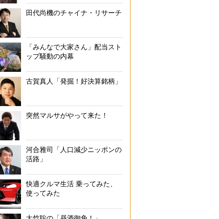
田代尚機のチャイナ・リサーチ
モバイル業界騒然の「0円プラン」だったが…（時事通信フ
「みんなで大家さん」配当スト
ップ騒動の内幕
古賀真人「発掘！好決算銘柄」
突然マルサがやって来た！
河合雅司「人口減少ニッポンの
活路」
快適クルマ生活 乗ってみた、
使ってみた
大竹聡の「昼酒御免！」