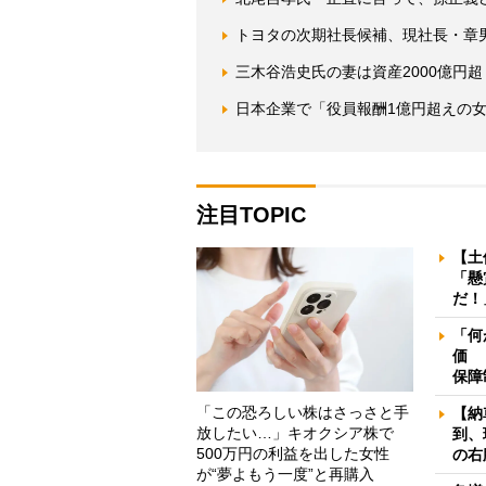
トヨタの次期社長候補、現社長・章
三木谷浩史氏の妻は資産2000億円
日本企業で「役員報酬1億円超えの女
注目TOPIC
【土
「懸
だ！
「何
価 
保障
「この恐ろしい株はさっさと手
【納
放したい…」キオクシア株で
到、
500万円の利益を出した女性
の右
が“夢よもう一度”と再購入