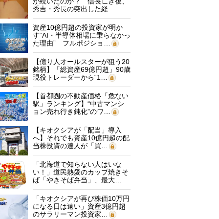
が続いたのか？ 信長亡き後、
秀吉・秀長の突出した経…
資産10億円超の投資家が明か
す“AI・半導体相場に乗らなかっ
た理由” フルポジショ…
【億り人オールスターが狙う20
銘柄】「総資産69億円超」90歳
現役トレーダーから“1…
【首都圏の不動産価格「危ない
駅」ランキング】“中古マンシ
ョン売れ行き鈍化”のワ…
【キオクシアが「配当」導入
へ】それでも資産10億円超の配
当株投資の達人が「買…
「北海道で知らない人はいな
い！」道民熱愛のカップ焼きそ
ば「やきそば弁当」、最大…
「キオクシアが再び株価10万円
になる日は遠い」資産3億円超
のサラリーマン投資家…