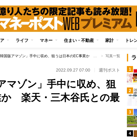
ア
ライフ
マネー
住まい・不動産
家計
トレ
孫正義氏「韓国版アマゾン」手中に収め、狙うは日本のEC事業か 楽天・三木谷氏との最終戦争へ
写真一覧
ラ
1
2022.09.27 07:00
週刊ポスト
アマゾン」手中に収め、狙
2
業か 楽天・三木谷氏との最
3
4
Loaded
: