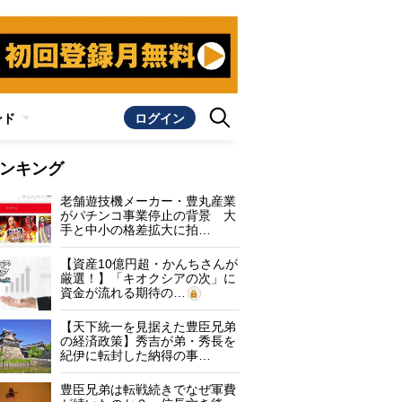
ンド
ログイン
ンキング
老舗遊技機メーカー・豊丸産業
がパチンコ事業停止の背景 大
手と中小の格差拡大に拍…
【資産10億円超・かんちさんが
厳選！】「キオクシアの次」に
資金が流れる期待の…
【天下統一を見据えた豊臣兄弟
の経済政策】秀吉が弟・秀長を
紀伊に転封した納得の事…
豊臣兄弟は転戦続きでなぜ軍費