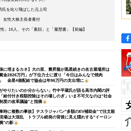
男氏を叱り飛ばした元上司
超 女性大株主長者番付
性」16人、その「素顔」と「履歴書」【前編】
俵に埋まるカネ】大の里、豊昇龍が黒星続きの名古屋場所は
賞金2826万円」が下位力士に渡り「今日はみんなで焼肉
」 金星4個配給で協会は年96万円の支出増に
がやりたいのか分からない」竹中平蔵氏が語る高市内閣の評
「給付付き税額控除はその場しのぎ」いま不可欠なのは“社会
制度の改革議論”と指摘
車時に複数の事故】テスラジャパン“多額のEV補助金”で注文殺
現場は大混乱 トラブル続発の背後に見え隠れする“イーロン
腕”の影