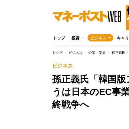
トップ
投資
ビジネス
キャリ
トップ
ビジネス
企業・業界
ビジネス
孫正義氏「韓国版
うは日本のEC事
終戦争へ
/