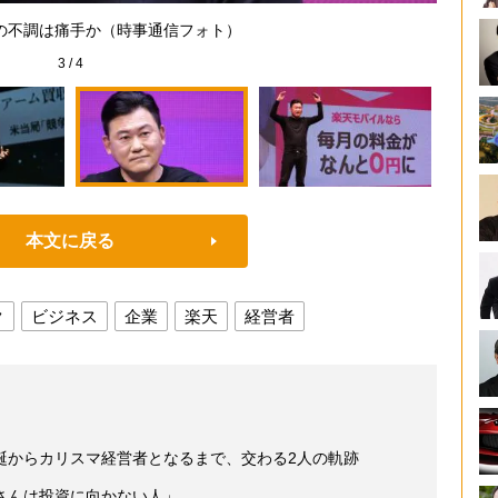
の不調は痛手か（時事通信フォト）
3
/
4
本文に戻る
ク
ビジネス
企業
楽天
経営者
誕からカリスマ経営者となるまで、交わる2人の軌跡
さんは投資に向かない人」