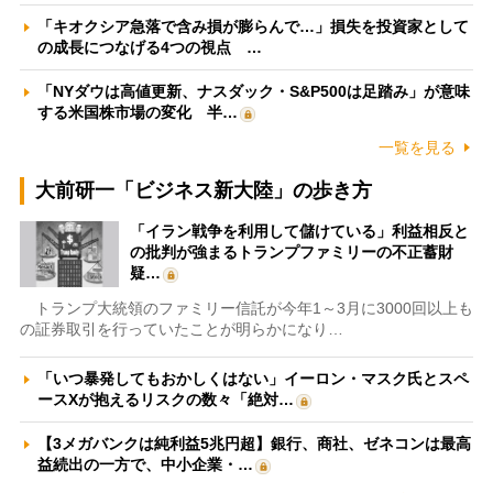
「キオクシア急落で含み損が膨らんで…」損失を投資家として
の成長につなげる4つの視点 …
「NYダウは高値更新、ナスダック・S&P500は足踏み」が意味
する米国株市場の変化 半…
一覧を見る
大前研一「ビジネス新大陸」の歩き方
「イラン戦争を利用して儲けている」利益相反と
の批判が強まるトランプファミリーの不正蓄財
疑…
トランプ大統領のファミリー信託が今年1～3月に3000回以上も
の証券取引を行っていたことが明らかになり…
「いつ暴発してもおかしくはない」イーロン・マスク氏とスペ
ースXが抱えるリスクの数々「絶対…
【3メガバンクは純利益5兆円超】銀行、商社、ゼネコンは最高
益続出の一方で、中小企業・…