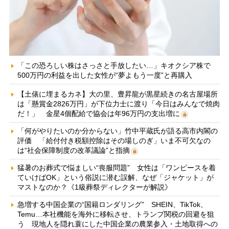
「この恐ろしい株はさっさと手放したい…」キオクシア株で
500万円の利益を出した女性が“夢よもう一度”と再購入
【土俵に埋まるカネ】大の里、豊昇龍が黒星続きの名古屋場所
は「懸賞金2826万円」が下位力士に渡り「今日はみんなで焼肉
だ！」 金星4個配給で協会は年96万円の支出増に
「何がやりたいのか分からない」竹中平蔵氏が語る高市内閣の
評価 「給付付き税額控除はその場しのぎ」いま不可欠なの
は“社会保障制度の改革議論”と指摘
猛暑のお葬式で悩ましい“喪服問題” 女性は「ワンピースを着
ていけばOK」という俗説に潜む誤解、なぜ「ジャケット」が
マストなのか？《1級葬祭ディレクターが解説》
急増する中国企業の“国籍ロンダリング” SHEIN、TikTok、
Temu…本社機能を海外に移転させ、トランプ関税の回避を狙
う 現地人を隠れ蓑にした中国企業の農業参入・土地取得への