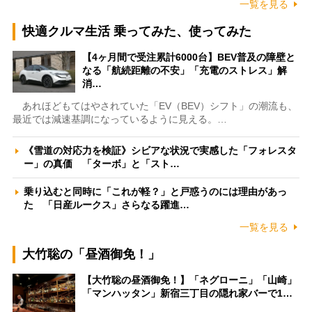
一覧を見る
快適クルマ生活 乗ってみた、使ってみた
【4ヶ月間で受注累計6000台】BEV普及の障壁と
なる「航続距離の不安」「充電のストレス」解
消…
あれほどもてはやされていた「EV（BEV）シフト」の潮流も、
最近では減速基調になっているように見える。…
《雪道の対応力を検証》シビアな状況で実感した「フォレスタ
ー」の真価 「ターボ」と「スト…
乗り込むと同時に「これが軽？」と戸惑うのには理由があっ
た 「日産ルークス」さらなる躍進…
一覧を見る
大竹聡の「昼酒御免！」
【大竹聡の昼酒御免！】「ネグローニ」「山崎」
「マンハッタン」新宿三丁目の隠れ家バーで1…