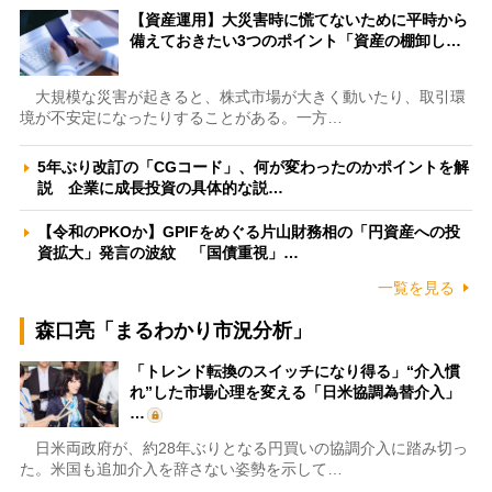
【資産運用】大災害時に慌てないために平時から
備えておきたい3つのポイント「資産の棚卸し…
大規模な災害が起きると、株式市場が大きく動いたり、取引環
境が不安定になったりすることがある。一方…
5年ぶり改訂の「CGコード」、何が変わったのかポイントを解
説 企業に成長投資の具体的な説…
【令和のPKOか】GPIFをめぐる片山財務相の「円資産への投
資拡大」発言の波紋 「国債重視」…
一覧を見る
森口亮「まるわかり市況分析」
「トレンド転換のスイッチになり得る」“介入慣
れ”した市場心理を変える「日米協調為替介入」
…
日米両政府が、約28年ぶりとなる円買いの協調介入に踏み切っ
た。米国も追加介入を辞さない姿勢を示して…