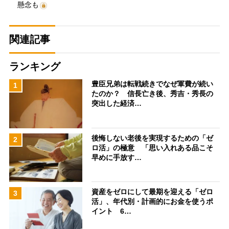
懸念も
関連記事
ランキング
豊臣兄弟は転戦続きでなぜ軍費が続い
1
たのか？ 信長亡き後、秀吉・秀長の
突出した経済…
後悔しない老後を実現するための「ゼ
2
ロ活」の極意 「思い入れある品こそ
早めに手放す…
資産をゼロにして最期を迎える「ゼロ
3
活」、年代別・計画的にお金を使うポ
イント 6…