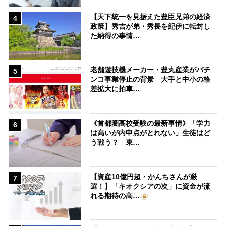
【天下統一を見据えた豊臣兄弟の経済
4
政策】秀吉が弟・秀長を紀伊に転封し
た納得の事情…
老舗遊技機メーカー・豊丸産業がパチ
5
ンコ事業停止の背景 大手と中小の格
差拡大に拍車…
《首都圏高校受験の最新事情》「学力
6
は高いが内申点がとれない」生徒はど
う戦う？ 東…
【資産10億円超・かんちさんが厳
7
選！】「キオクシアの次」に資金が流
れる期待の高…