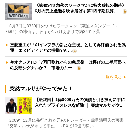
《株価34％急落のワークマンに特大反転の期待》
6月の売上低迷を吹き飛ばす第1四半期決算、…
6月3日に8330円をつけたワークマン（東証スタンダード・
7564）の株価は、わずか1カ月あまりで約34％下落…
三菱重工が「AIインフラの新たな主役」として再評価される気
運 エヌビディアとの提携でAI…
キオクシアHD「7万円割れからの急反発」は再びの上昇局面へ
の反転シグナルか？ 市場のムー…
一覧を見る
突然マルサがやって来た！
【最終回】1億6000万円の負債と引き換えに手に
入れたプライスレスな経験 ｜ 突然マルサがや…
2009年12月に発行された元FXトレーダー・磯貝清明氏の著書
『突然マルサがやって来た！～FXで10億円稼い…