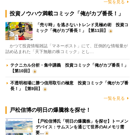
一覧を見る
投資ノウハウ満載コミック「俺がカブ番長！」
「売り時」を逃さないトレンド見極め術 投資コ
ミック「俺がカブ番長！」【第11回】
かつて投資情報雑誌「マネーポスト」にて、圧倒的な情報量が
詰め込まれた「天下無敵の株コミック」とし…
テクニカル分析・集中講義 投資コミック「俺がカブ番長！」
【第10回】
不透明相場に勝つ信用取引の極意 投資コミック「俺がカブ番
長！」【第9回】
一覧を見る
戸松信博の明日の爆騰株を探せ！
【戸松信博氏「明日の爆騰株」を探せ】トーメン
デバイス：サムスンを通じて世界のAIメモリ需
要…