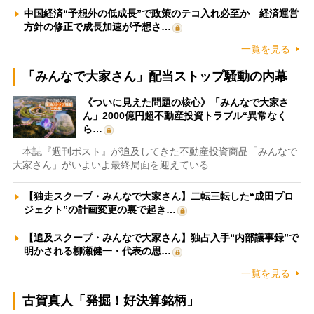
中国経済“予想外の低成長”で政策のテコ入れ必至か 経済運営
方針の修正で成長加速が予想さ…
一覧を見る
「みんなで大家さん」配当ストップ騒動の内幕
《ついに見えた問題の核心》「みんなで大家さ
ん」2000億円超不動産投資トラブル“異常なく
ら…
本誌『週刊ポスト』が追及してきた不動産投資商品「みんなで
大家さん」がいよいよ最終局面を迎えている…
【独走スクープ・みんなで大家さん】二転三転した“成田プロ
ジェクト”の計画変更の裏で起き…
【追及スクープ・みんなで大家さん】独占入手“内部議事録”で
明かされる柳瀬健一・代表の思…
一覧を見る
古賀真人「発掘！好決算銘柄」