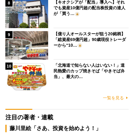
【キオクシアが「配当」導入へ】それ
8
でも資産10億円超の配当株投資の達人
が「買う…
【億り人オールスターが狙う20銘柄】
9
「総資産69億円超」90歳現役トレーダ
ーから“10…
「北海道で知らない人はいない！」道
10
民熱愛のカップ焼きそば「やきそば弁
当」、最大の…
一覧を見る
注目の著者・連載
藤川里絵「さあ、投資を始めよう！」