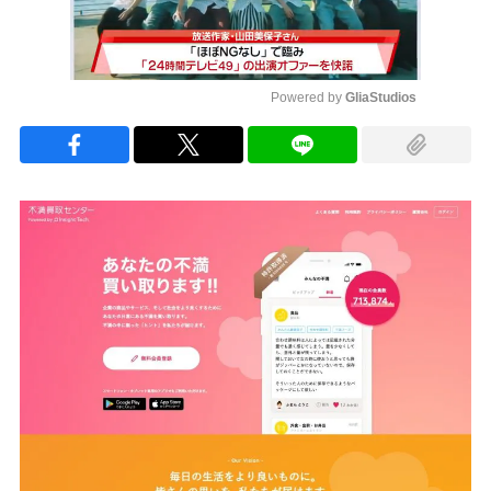
Powered by 
GliaStudios
Mute