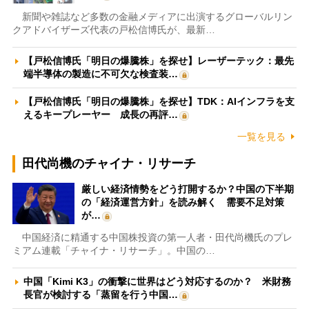
新聞や雑誌など多数の金融メディアに出演するグローバルリン
クアドバイザーズ代表の戸松信博氏が、最新…
【戸松信博氏「明日の爆騰株」を探せ】レーザーテック：最先
端半導体の製造に不可欠な検査装…
【戸松信博氏「明日の爆騰株」を探せ】TDK：AIインフラを支
えるキープレーヤー 成長の再評…
一覧を見る
田代尚機のチャイナ・リサーチ
厳しい経済情勢をどう打開するか？中国の下半期
の「経済運営方針」を読み解く 需要不足対策
が…
中国経済に精通する中国株投資の第一人者・田代尚機氏のプレ
ミアム連載「チャイナ・リサーチ」。中国の…
中国「Kimi K3」の衝撃に世界はどう対応するのか？ 米財務
長官が検討する「蒸留を行う中国…