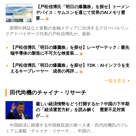
【戸松信博氏「明日の爆騰株」を探せ】トーメン
デバイス：サムスンを通じて世界のAIメモリ需
要…
新聞や雑誌など多数の金融メディアに出演するグローバルリン
クアドバイザーズ代表の戸松信博氏が、最新…
【戸松信博氏「明日の爆騰株」を探せ】レーザーテック：最先
端半導体の製造に不可欠な検査装…
【戸松信博氏「明日の爆騰株」を探せ】TDK：AIインフラを支
えるキープレーヤー 成長の再評…
一覧を見る
田代尚機のチャイナ・リサーチ
厳しい経済情勢をどう打開するか？中国の下半期
の「経済運営方針」を読み解く 需要不足対策
が…
中国経済に精通する中国株投資の第一人者・田代尚機氏のプレ
ミアム連載「チャイナ・リサーチ」。中国の…