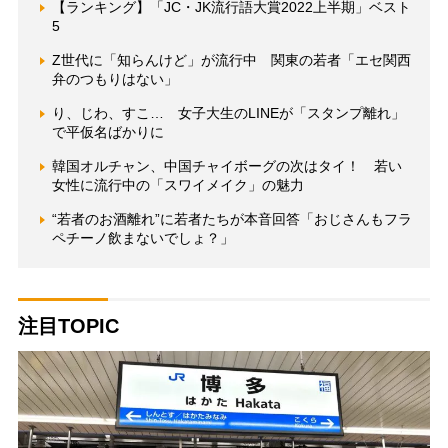
【ランキング】「JC・JK流行語大賞2022上半期」ベスト
5
Z世代に「知らんけど」が流行中 関東の若者「エセ関西
弁のつもりはない」
り、じわ、すこ… 女子大生のLINEが「スタンプ離れ」
で平仮名ばかりに
韓国オルチャン、中国チャイボーグの次はタイ！ 若い
女性に流行中の「スワイメイク」の魅力
“若者のお酒離れ”に若者たちが本音回答「おじさんもフラ
ペチーノ飲まないでしょ？」
注目TOPIC