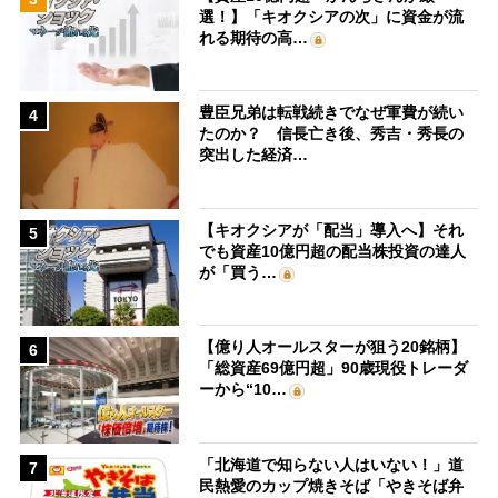
選！】「キオクシアの次」に資金が流
れる期待の高…
豊臣兄弟は転戦続きでなぜ軍費が続い
4
たのか？ 信長亡き後、秀吉・秀長の
突出した経済…
【キオクシアが「配当」導入へ】それ
5
でも資産10億円超の配当株投資の達人
が「買う…
【億り人オールスターが狙う20銘柄】
6
「総資産69億円超」90歳現役トレーダ
ーから“10…
「北海道で知らない人はいない！」道
7
民熱愛のカップ焼きそば「やきそば弁