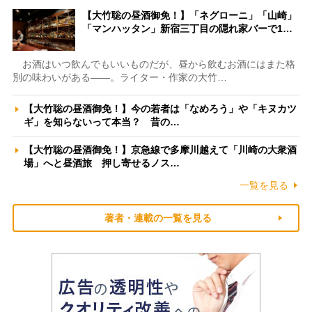
【大竹聡の昼酒御免！】「ネグローニ」「山崎」
「マンハッタン」新宿三丁目の隠れ家バーで1…
お酒はいつ飲んでもいいものだが、昼から飲むお酒にはまた格
別の味わいがある――。ライター・作家の大竹…
【大竹聡の昼酒御免！】今の若者は「なめろう」や「キヌカツ
ギ」を知らないって本当？ 昔の…
【大竹聡の昼酒御免！】京急線で多摩川越えて「川崎の大衆酒
場」へと昼酒旅 押し寄せるノス…
一覧を見る
著者・連載の一覧を見る