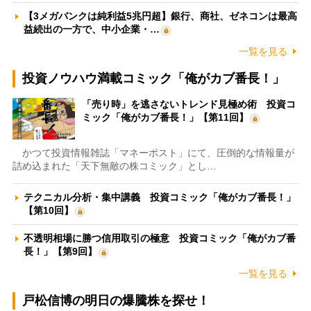
【3メガバンクは純利益5兆円超】銀行、商社、ゼネコンは最高
益続出の一方で、中小企業・…
一覧を見る
投資ノウハウ満載コミック「俺がカブ番長！」
「売り時」を逃さないトレンド見極め術 投資コ
ミック「俺がカブ番長！」【第11回】
かつて投資情報雑誌「マネーポスト」にて、圧倒的な情報量が
詰め込まれた「天下無敵の株コミック」とし…
テクニカル分析・集中講義 投資コミック「俺がカブ番長！」
【第10回】
不透明相場に勝つ信用取引の極意 投資コミック「俺がカブ番
長！」【第9回】
一覧を見る
戸松信博の明日の爆騰株を探せ！