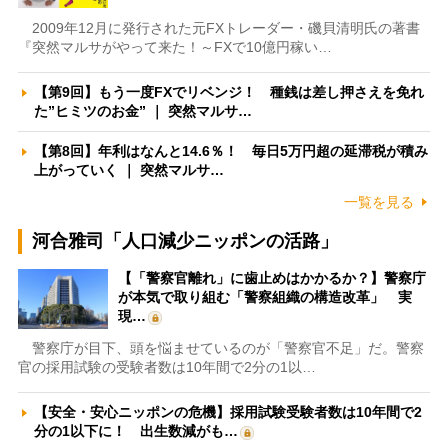
2009年12月に発行された元FXトレーダー・磯貝清明氏の著書
『突然マルサがやって来た！～FXで10億円稼い…
【第9回】もう一度FXでリベンジ！ 種銭は差し押さえを免れ
た”ヒミツのお金” ｜ 突然マルサ…
【第8回】年利はなんと14.6％！ 毎日5万円超の延滞税が積み
上がっていく ｜ 突然マルサ…
一覧を見る
河合雅司「人口減少ニッポンの活路」
【「警察官離れ」に歯止めはかかるか？】警察庁
が本気で取り組む「警察組織の構造改革」 実
現…
警察庁が目下、頭を悩ませているのが「警察官不足」だ。警察
官の採用試験の受験者数は10年間で2分の1以…
【安全・安心ニッポンの危機】採用試験受験者数は10年間で2
分の1以下に！ 出生数減がも…