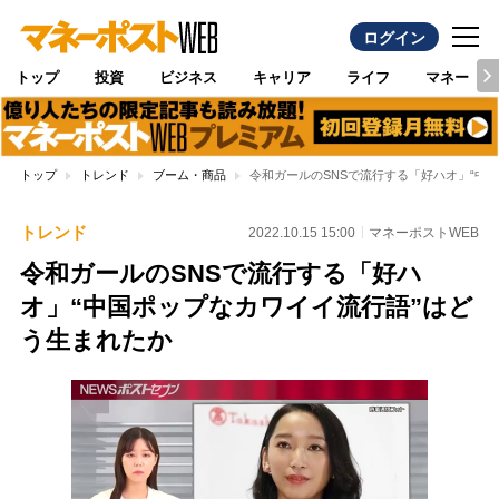
ログイン
トップ
投資
ビジネス
キャリア
ライフ
マネー
トップ
トレンド
ブーム・商品
令和ガールのSNSで流行する「好ハオ」“中
トレンド
2022.10.15 15:00
マネーポストWEB
令和ガールのSNSで流行する「好ハ
オ」“中国ポップなカワイイ流行語”はど
う生まれたか