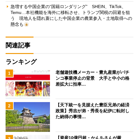
急増する中国企業の“国籍ロンダリング” SHEIN、TikTok、
Temu…本社機能を海外に移転させ、トランプ関税の回避を狙
う 現地人を隠れ蓑にした中国企業の農業参入・土地取得への
懸念も
関連記事
ランキング
老舗遊技機メーカー・豊丸産業がパチ
1
ンコ事業停止の背景 大手と中小の格
差拡大に拍車…
【天下統一を見据えた豊臣兄弟の経済
2
政策】秀吉が弟・秀長を紀伊に転封し
た納得の事情…
【資産10億円超・かんちさんが厳
3