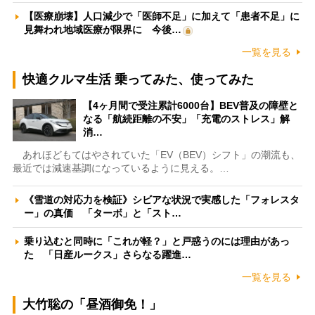
【医療崩壊】人口減少で「医師不足」に加えて「患者不足」に
見舞われ地域医療が限界に 今後…
一覧を見る
快適クルマ生活 乗ってみた、使ってみた
【4ヶ月間で受注累計6000台】BEV普及の障壁と
なる「航続距離の不安」「充電のストレス」解
消…
あれほどもてはやされていた「EV（BEV）シフト」の潮流も、
最近では減速基調になっているように見える。…
《雪道の対応力を検証》シビアな状況で実感した「フォレスタ
ー」の真価 「ターボ」と「スト…
乗り込むと同時に「これが軽？」と戸惑うのには理由があっ
た 「日産ルークス」さらなる躍進…
一覧を見る
大竹聡の「昼酒御免！」