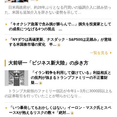
日米両政府が、約28年ぶりとなる円買いの協調介入に踏み切っ
た。米国も追加介入を辞さない姿勢を示して…
「キオクシア急落で含み損が膨らんで…」損失を投資家として
の成長につなげる4つの視点 …
「NYダウは高値更新、ナスダック・S&P500は足踏み」が意味
する米国株市場の変化 半…
一覧を見る
大前研一「ビジネス新大陸」の歩き方
「イラン戦争を利用して儲けている」利益相反と
の批判が強まるトランプファミリーの不正蓄財
疑…
トランプ大統領のファミリー信託が今年1～3月に3000回以上も
の証券取引を行っていたことが明らかになり…
「いつ暴発してもおかしくはない」イーロン・マスク氏とスペ
ースXが抱えるリスクの数々「絶対…