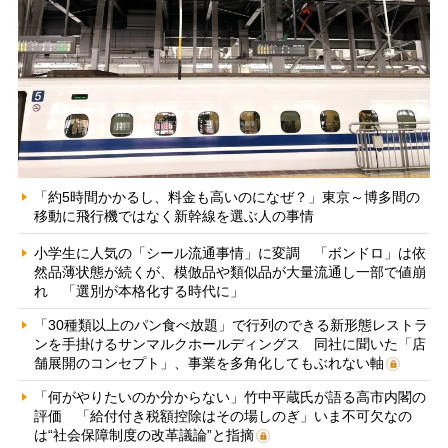
「約5時間かかるし、料金も高いのになぜ？」東京～博多間の
移動に飛行機ではなく新幹線を選ぶ人の事情
小学生に人気の「シール流通事情」に変調 「ボンドロ」は依
然品薄状態が続くが、模倣品や類似品が大量流通し一部で値崩
れ 「選別が本格化する時代に」
「30種類以上のパン食べ放題」で行列のできる新形態レストラ
ンを手掛けるサンマルクホールディングス 同社に聞いた「店
舗展開のコンセプト」、事業を多角化してもぶれない軸
「何がやりたいのか分からない」竹中平蔵氏が語る高市内閣の
評価 「給付付き税額控除はその場しのぎ」いま不可欠なの
は“社会保障制度の改革議論”と指摘