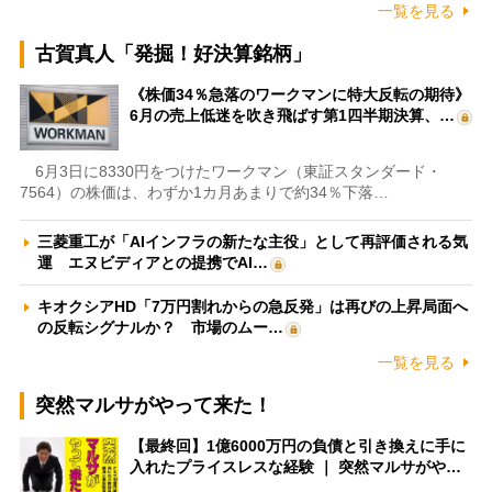
一覧を見る
古賀真人「発掘！好決算銘柄」
《株価34％急落のワークマンに特大反転の期待》
6月の売上低迷を吹き飛ばす第1四半期決算、…
6月3日に8330円をつけたワークマン（東証スタンダード・
7564）の株価は、わずか1カ月あまりで約34％下落…
三菱重工が「AIインフラの新たな主役」として再評価される気
運 エヌビディアとの提携でAI…
キオクシアHD「7万円割れからの急反発」は再びの上昇局面へ
の反転シグナルか？ 市場のムー…
一覧を見る
突然マルサがやって来た！
【最終回】1億6000万円の負債と引き換えに手に
入れたプライスレスな経験 ｜ 突然マルサがや…