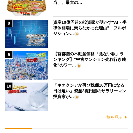
当」、最大の…
資産10億円超の投資家が明かす“AI・半
8
導体相場に乗らなかった理由” フルポ
ジション…
【首都圏の不動産価格「危ない駅」ラ
9
ンキング】“中古マンション売れ行き鈍
化”のワー…
「キオクシアが再び株価10万円になる
10
日は遠い」資産3億円超のサラリーマン
投資家が…
一覧を見る