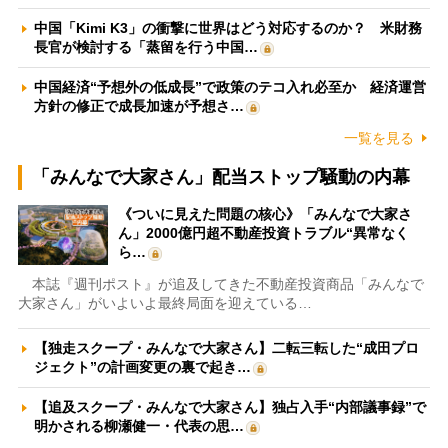
中国「Kimi K3」の衝撃に世界はどう対応するのか？ 米財務
長官が検討する「蒸留を行う中国…
中国経済“予想外の低成長”で政策のテコ入れ必至か 経済運営
方針の修正で成長加速が予想さ…
一覧を見る
「みんなで大家さん」配当ストップ騒動の内幕
《ついに見えた問題の核心》「みんなで大家さ
ん」2000億円超不動産投資トラブル“異常なく
ら…
本誌『週刊ポスト』が追及してきた不動産投資商品「みんなで
大家さん」がいよいよ最終局面を迎えている…
【独走スクープ・みんなで大家さん】二転三転した“成田プロ
ジェクト”の計画変更の裏で起き…
【追及スクープ・みんなで大家さん】独占入手“内部議事録”で
明かされる柳瀬健一・代表の思…