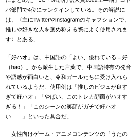
にまとめた「JC・JK流行語大賞2022上半期」コト
バ部門で4位にランクインしている。その解説に
は、〈主にTwitterやInstagramのキャプションで、
推しや好きな人を褒め称える際によく使用されま
す〉とある。
「好ハオ」は、中国語の「よい、優れている＝好
（hao）」から派生した言葉で、中国語特有の発音
や語感が面白いと、令和ガールたちに受け入れら
れているようだ。使用例は「推しのビジュが良す
ぎて好ハオ」「やばい、このトレカ顔面がハオす
ぎる！」「このシーンの笑顔がガチで好ハオ
い……」といった具合だ。
女性向けゲーム・アニメコンテンツの『うたの