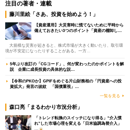
注目の著者・連載
藤川里絵「さあ、投資を始めよう！」
【資産運用】大災害時に慌てないために平時から
備えておきたい3つのポイント「資産の棚卸し…
大規模な災害が起きると、株式市場が大きく動いたり、取引環
境が不安定になったりすることがある。一方…
5年ぶり改訂の「CGコード」、何が変わったのかポイントを解
説 企業に成長投資の具体的な説…
【令和のPKOか】GPIFをめぐる片山財務相の「円資産への投
資拡大」発言の波紋 「国債重視」…
一覧を見る
森口亮「まるわかり市況分析」
「トレンド転換のスイッチになり得る」“介入慣
れ”した市場心理を変える「日米協調為替介入」
…