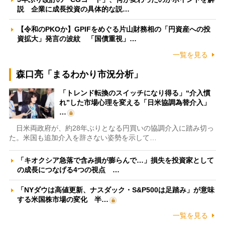
説 企業に成長投資の具体的な説…
【令和のPKOか】GPIFをめぐる片山財務相の「円資産への投
資拡大」発言の波紋 「国債重視」…
一覧を見る
森口亮「まるわかり市況分析」
「トレンド転換のスイッチになり得る」“介入慣
れ”した市場心理を変える「日米協調為替介入」
…
日米両政府が、約28年ぶりとなる円買いの協調介入に踏み切っ
た。米国も追加介入を辞さない姿勢を示して…
「キオクシア急落で含み損が膨らんで…」損失を投資家として
の成長につなげる4つの視点 …
「NYダウは高値更新、ナスダック・S&P500は足踏み」が意味
する米国株市場の変化 半…
一覧を見る