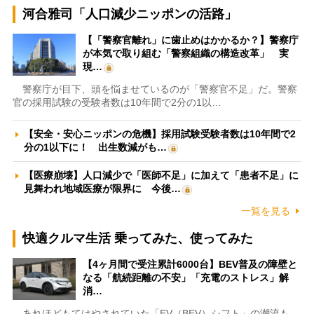
河合雅司「人口減少ニッポンの活路」
【「警察官離れ」に歯止めはかかるか？】警察庁
が本気で取り組む「警察組織の構造改革」 実
現…
警察庁が目下、頭を悩ませているのが「警察官不足」だ。警察
官の採用試験の受験者数は10年間で2分の1以…
【安全・安心ニッポンの危機】採用試験受験者数は10年間で2
分の1以下に！ 出生数減がも…
【医療崩壊】人口減少で「医師不足」に加えて「患者不足」に
見舞われ地域医療が限界に 今後…
一覧を見る
快適クルマ生活 乗ってみた、使ってみた
【4ヶ月間で受注累計6000台】BEV普及の障壁と
なる「航続距離の不安」「充電のストレス」解
消…
あれほどもてはやされていた「EV（BEV）シフト」の潮流も、