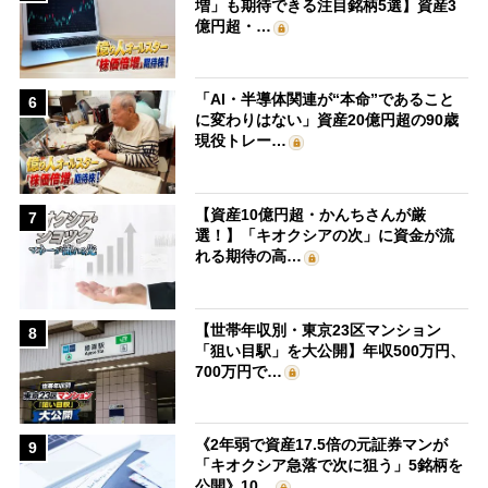
増」も期待できる注目銘柄5選】資産3
億円超・…
「AI・半導体関連が“本命”であること
6
に変わりはない」資産20億円超の90歳
現役トレー…
【資産10億円超・かんちさんが厳
7
選！】「キオクシアの次」に資金が流
れる期待の高…
【世帯年収別・東京23区マンション
8
「狙い目駅」を大公開】年収500万円、
700万円で…
《2年弱で資産17.5倍の元証券マンが
9
「キオクシア急落で次に狙う」5銘柄を
公開》10…