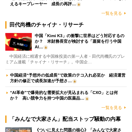
えるキープレーヤー 成長の再評…
一覧を見る
田代尚機のチャイナ・リサーチ
中国「Kimi K3」の衝撃に世界はどう対応するの
か？ 米財務長官が検討する「蒸留を行う中国
AI…
中国経済に精通する中国株投資の第一人者・田代尚機氏のプレ
ミアム連載「チャイナ・リサーチ」。中国企…
中国経済“予想外の低成長”で政策のテコ入れ必至か 経済運営
方針の修正で成長加速が予想さ…
“AI革命”で爆発的な需要拡大が見込まれる「CXO」とは何
か？ 高い競争力を持つ中国の医薬品…
一覧を見る
「みんなで大家さん」配当ストップ騒動の内幕
《ついに見えた問題の核心》「みんなで大家さ