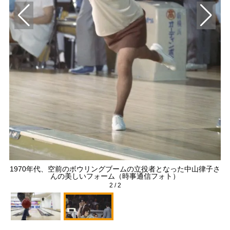
？
1970年代、空前のボウリングブームの立役者となった中山律子さ
んの美しいフォーム（時事通信フォト）
2
/
2