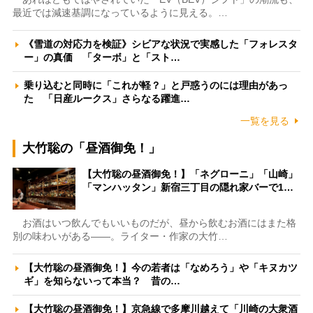
最近では減速基調になっているように見える。…
《雪道の対応力を検証》シビアな状況で実感した「フォレスタ
ー」の真価 「ターボ」と「スト…
乗り込むと同時に「これが軽？」と戸惑うのには理由があっ
た 「日産ルークス」さらなる躍進…
一覧を見る
大竹聡の「昼酒御免！」
【大竹聡の昼酒御免！】「ネグローニ」「山崎」
「マンハッタン」新宿三丁目の隠れ家バーで1…
お酒はいつ飲んでもいいものだが、昼から飲むお酒にはまた格
別の味わいがある――。ライター・作家の大竹…
【大竹聡の昼酒御免！】今の若者は「なめろう」や「キヌカツ
ギ」を知らないって本当？ 昔の…
【大竹聡の昼酒御免！】京急線で多摩川越えて「川崎の大衆酒