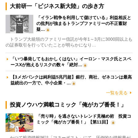
大前研一「ビジネス新大陸」の歩き方
「イラン戦争を利用して儲けている」利益相反と
の批判が強まるトランプファミリーの不正蓄財
疑…
トランプ大統領のファミリー信託が今年1～3月に3000回以上も
の証券取引を行っていたことが明らかになり…
「いつ暴発してもおかしくはない」イーロン・マスク氏とスペ
ースXが抱えるリスクの数々「絶対…
【3メガバンクは純利益5兆円超】銀行、商社、ゼネコンは最高
益続出の一方で、中小企業・…
一覧を見る
投資ノウハウ満載コミック「俺がカブ番長！」
「売り時」を逃さないトレンド見極め術 投資コ
ミック「俺がカブ番長！」【第11回】
かつて投資情報雑誌「マネーポスト」にて、圧倒的な情報量が