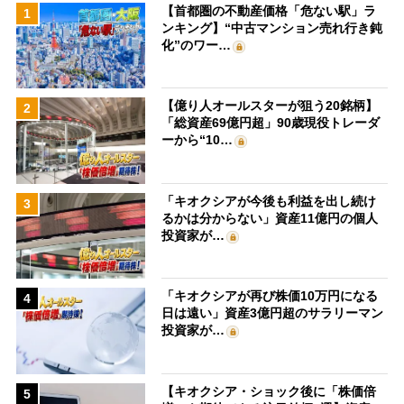
【首都圏の不動産価格「危ない駅」ラ
1
ンキング】“中古マンション売れ行き鈍
化”のワー…
【億り人オールスターが狙う20銘柄】
2
「総資産69億円超」90歳現役トレーダ
ーから“10…
「キオクシアが今後も利益を出し続け
3
るかは分からない」資産11億円の個人
投資家が…
「キオクシアが再び株価10万円になる
4
日は遠い」資産3億円超のサラリーマン
投資家が…
【キオクシア・ショック後に「株価倍
5