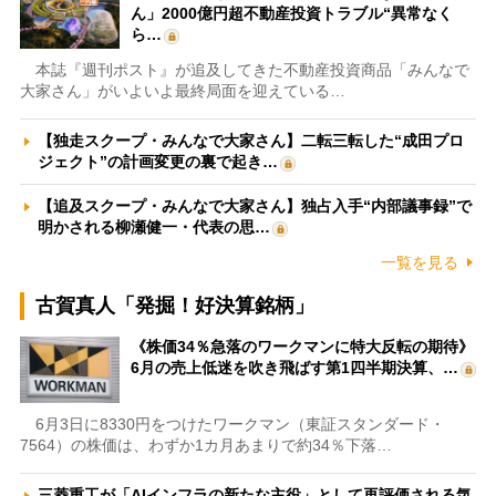
ん」2000億円超不動産投資トラブル“異常なく
ら…
本誌『週刊ポスト』が追及してきた不動産投資商品「みんなで
大家さん」がいよいよ最終局面を迎えている…
【独走スクープ・みんなで大家さん】二転三転した“成田プロ
ジェクト”の計画変更の裏で起き…
【追及スクープ・みんなで大家さん】独占入手“内部議事録”で
明かされる柳瀬健一・代表の思…
一覧を見る
古賀真人「発掘！好決算銘柄」
《株価34％急落のワークマンに特大反転の期待》
6月の売上低迷を吹き飛ばす第1四半期決算、…
6月3日に8330円をつけたワークマン（東証スタンダード・
7564）の株価は、わずか1カ月あまりで約34％下落…
三菱重工が「AIインフラの新たな主役」として再評価される気