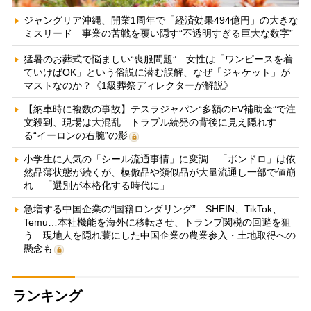
ジャングリア沖縄、開業1周年で「経済効果494億円」の大きな
ミスリード 事業の苦戦を覆い隠す“不透明すぎる巨大な数字”
猛暑のお葬式で悩ましい“喪服問題” 女性は「ワンピースを着
ていけばOK」という俗説に潜む誤解、なぜ「ジャケット」が
マストなのか？《1級葬祭ディレクターが解説》
【納車時に複数の事故】テスラジャパン“多額のEV補助金”で注
文殺到、現場は大混乱 トラブル続発の背後に見え隠れす
る“イーロンの右腕”の影
小学生に人気の「シール流通事情」に変調 「ボンドロ」は依
然品薄状態が続くが、模倣品や類似品が大量流通し一部で値崩
れ 「選別が本格化する時代に」
急増する中国企業の“国籍ロンダリング” SHEIN、TikTok、
Temu…本社機能を海外に移転させ、トランプ関税の回避を狙
う 現地人を隠れ蓑にした中国企業の農業参入・土地取得への
懸念も
ランキング