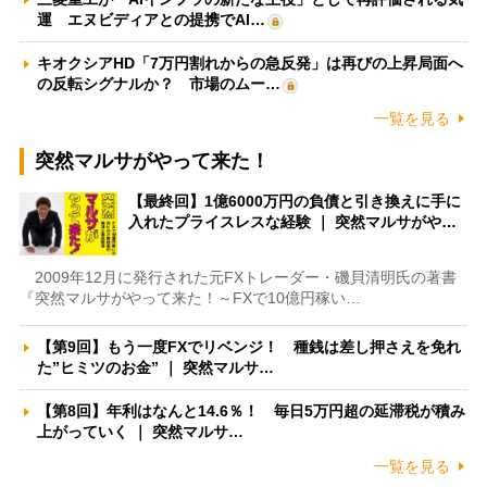
運 エヌビディアとの提携でAI…
キオクシアHD「7万円割れからの急反発」は再びの上昇局面へ
の反転シグナルか？ 市場のムー…
一覧を見る
突然マルサがやって来た！
【最終回】1億6000万円の負債と引き換えに手に
入れたプライスレスな経験 ｜ 突然マルサがや…
2009年12月に発行された元FXトレーダー・磯貝清明氏の著書
『突然マルサがやって来た！～FXで10億円稼い…
【第9回】もう一度FXでリベンジ！ 種銭は差し押さえを免れ
た”ヒミツのお金” ｜ 突然マルサ…
【第8回】年利はなんと14.6％！ 毎日5万円超の延滞税が積み
上がっていく ｜ 突然マルサ…
一覧を見る