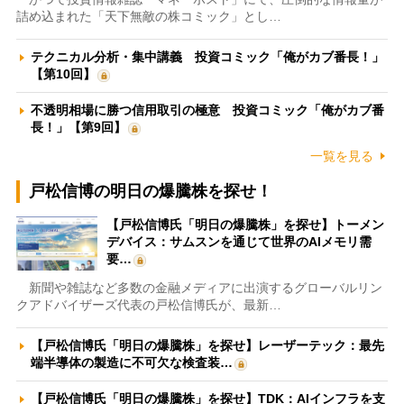
詰め込まれた「天下無敵の株コミック」とし…
テクニカル分析・集中講義 投資コミック「俺がカブ番長！」
【第10回】
不透明相場に勝つ信用取引の極意 投資コミック「俺がカブ番
長！」【第9回】
一覧を見る
戸松信博の明日の爆騰株を探せ！
【戸松信博氏「明日の爆騰株」を探せ】トーメン
デバイス：サムスンを通じて世界のAIメモリ需
要…
新聞や雑誌など多数の金融メディアに出演するグローバルリン
クアドバイザーズ代表の戸松信博氏が、最新…
【戸松信博氏「明日の爆騰株」を探せ】レーザーテック：最先
端半導体の製造に不可欠な検査装…
【戸松信博氏「明日の爆騰株」を探せ】TDK：AIインフラを支