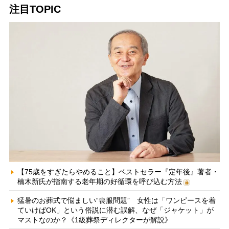
注目TOPIC
【75歳をすぎたらやめること】ベストセラー『定年後』著者・
楠木新氏が指南する老年期の好循環を呼び込む方法
猛暑のお葬式で悩ましい“喪服問題” 女性は「ワンピースを着
ていけばOK」という俗説に潜む誤解、なぜ「ジャケット」が
マストなのか？《1級葬祭ディレクターが解説》