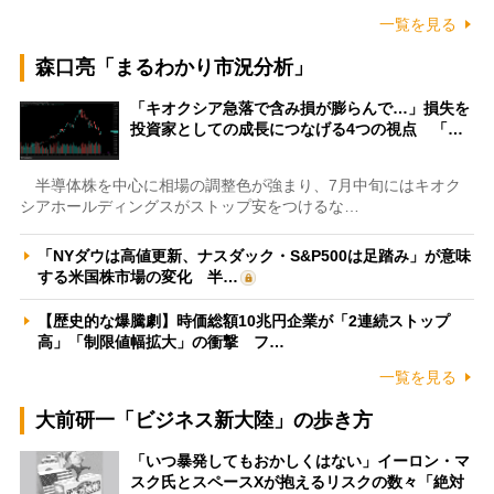
一覧を見る
森口亮「まるわかり市況分析」
「キオクシア急落で含み損が膨らんで…」損失を
投資家としての成長につなげる4つの視点 「…
半導体株を中心に相場の調整色が強まり、7月中旬にはキオク
シアホールディングスがストップ安をつけるな…
「NYダウは高値更新、ナスダック・S&P500は足踏み」が意味
する米国株市場の変化 半…
【歴史的な爆騰劇】時価総額10兆円企業が「2連続ストップ
高」「制限値幅拡大」の衝撃 フ…
一覧を見る
大前研一「ビジネス新大陸」の歩き方
「いつ暴発してもおかしくはない」イーロン・マ
スク氏とスペースXが抱えるリスクの数々「絶対