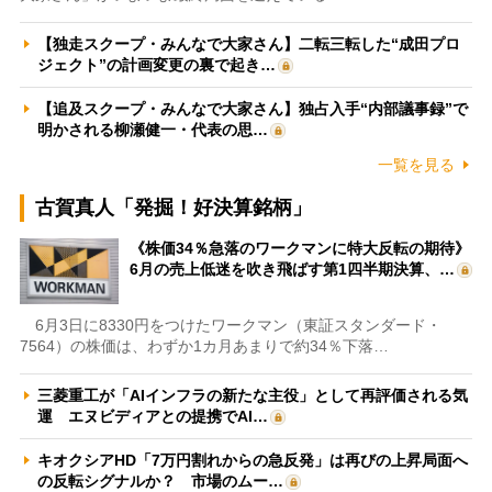
【独走スクープ・みんなで大家さん】二転三転した“成田プロ
ジェクト”の計画変更の裏で起き…
【追及スクープ・みんなで大家さん】独占入手“内部議事録”で
明かされる柳瀬健一・代表の思…
一覧を見る
古賀真人「発掘！好決算銘柄」
《株価34％急落のワークマンに特大反転の期待》
6月の売上低迷を吹き飛ばす第1四半期決算、…
6月3日に8330円をつけたワークマン（東証スタンダード・
7564）の株価は、わずか1カ月あまりで約34％下落…
三菱重工が「AIインフラの新たな主役」として再評価される気
運 エヌビディアとの提携でAI…
キオクシアHD「7万円割れからの急反発」は再びの上昇局面へ
の反転シグナルか？ 市場のムー…