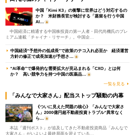
中国「Kimi K3」の衝撃に世界はどう対応するの
か？ 米財務長官が検討する「蒸留を行う中国
AI…
中国経済に精通する中国株投資の第一人者・田代尚機氏のプレ
ミアム連載「チャイナ・リサーチ」。中国企…
中国経済“予想外の低成長”で政策のテコ入れ必至か 経済運営
方針の修正で成長加速が予想さ…
“AI革命”で爆発的な需要拡大が見込まれる「CXO」とは何
か？ 高い競争力を持つ中国の医薬品…
一覧を見る
「みんなで大家さん」配当ストップ騒動の内幕
《ついに見えた問題の核心》「みんなで大家さ
ん」2000億円超不動産投資トラブル“異常なく
ら…
本誌『週刊ポスト』が追及してきた不動産投資商品「みんなで
大家さん」がいよいよ最終局面を迎えている…