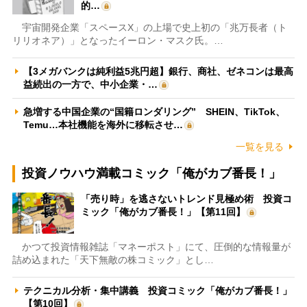
的…
宇宙開発企業「スペースX」の上場で史上初の「兆万長者（ト
リリオネア）」となったイーロン・マスク氏。…
【3メガバンクは純利益5兆円超】銀行、商社、ゼネコンは最高
益続出の一方で、中小企業・…
急増する中国企業の“国籍ロンダリング” SHEIN、TikTok、
Temu…本社機能を海外に移転させ…
一覧を見る
投資ノウハウ満載コミック「俺がカブ番長！」
「売り時」を逃さないトレンド見極め術 投資コ
ミック「俺がカブ番長！」【第11回】
かつて投資情報雑誌「マネーポスト」にて、圧倒的な情報量が
詰め込まれた「天下無敵の株コミック」とし…
テクニカル分析・集中講義 投資コミック「俺がカブ番長！」
【第10回】