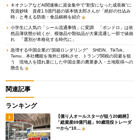
キオクシアなどAI関連株に資金集中で“割安になった成長株”に
投資妙味 資産1.5億円超の坂本慎太郎さんが「絶好の仕込み
時」と考える防衛・食品銘柄を紹介
小学生に人気の「シール流通事情」に変調 「ボンドロ」は依
然品薄状態が続くが、模倣品や類似品が大量流通し一部で値崩
れ 「選別が本格化する時代に」
急増する中国企業の“国籍ロンダリング” SHEIN、TikTok、
Temu…本社機能を海外に移転させ、トランプ関税の回避を狙
う 現地人を隠れ蓑にした中国企業の農業参入・土地取得への
懸念も
関連記事
ランキング
【億り人オールスターが狙う20銘柄】
1
「総資産69億円超」90歳現役トレーダ
ーから“10…