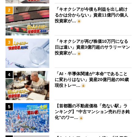
「キオクシアが今後も利益を出し続け
2
るかは分からない」資産11億円の個人
投資家が…
「キオクシアが再び株価10万円になる
3
日は遠い」資産3億円超のサラリーマン
投資家が…
「AI・半導体関連が“本命”であること
4
に変わりはない」資産20億円超の90歳
現役トレー…
【首都圏の不動産価格「危ない駅」ラ
5
ンキング】“中古マンション売れ行き鈍
化”のワー…