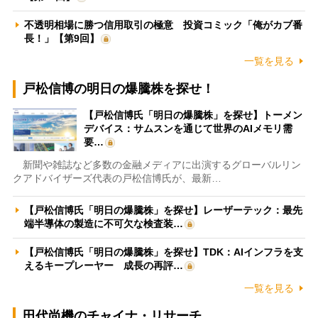
不透明相場に勝つ信用取引の極意 投資コミック「俺がカブ番
長！」【第9回】
一覧を見る
戸松信博の明日の爆騰株を探せ！
【戸松信博氏「明日の爆騰株」を探せ】トーメン
デバイス：サムスンを通じて世界のAIメモリ需
要…
新聞や雑誌など多数の金融メディアに出演するグローバルリン
クアドバイザーズ代表の戸松信博氏が、最新…
【戸松信博氏「明日の爆騰株」を探せ】レーザーテック：最先
端半導体の製造に不可欠な検査装…
【戸松信博氏「明日の爆騰株」を探せ】TDK：AIインフラを支
えるキープレーヤー 成長の再評…
一覧を見る
田代尚機のチャイナ・リサーチ