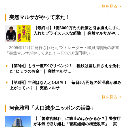
一覧を見る
突然マルサがやって来た！
【最終回】1億6000万円の負債と引き換えに手に
入れたプライスレスな経験 ｜ 突然マルサがや…
2009年12月に発行された元FXトレーダー・磯貝清明氏の著書
『突然マルサがやって来た！～FXで10億円稼い…
【第9回】もう一度FXでリベンジ！ 種銭は差し押さえを免れ
た”ヒミツのお金” ｜ 突然マルサ…
【第8回】年利はなんと14.6％！ 毎日5万円超の延滞税が積み
上がっていく ｜ 突然マルサ…
一覧を見る
河合雅司「人口減少ニッポンの活路」
【「警察官離れ」に歯止めはかかるか？】警察庁
が本気で取り組む「警察組織の構造改革」 実