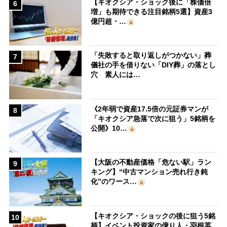
【キオクシア・ショック後に「株価倍
6
増」も期待できる注目銘柄5選】資産3
億円超・…
「失敗すると取り返しがつかない」葬
7
儀社の手を借りない「DIY葬」の落とし
穴 素人には…
《2年弱で資産17.5倍の元証券マンが
8
「キオクシア急落で次に狙う」5銘柄を
公開》10…
【大阪の不動産価格「危ない駅」ラン
9
キング】“中古マンション売れ行き鈍
化”のワース…
【キオクシア・ショックの後に狙う5銘
10
柄】イベント投資家の億り人・羽根英