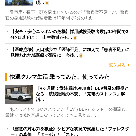
現…
警察庁が目下、頭を悩ませているのが「警察官不足」だ。警察
官の採用試験の受験者数は10年間で2分の1以…
【安全・安心ニッポンの危機】採用試験受験者数は10年間で2
分の1以下に！ 出生数減がも…
【医療崩壊】人口減少で「医師不足」に加えて「患者不足」に
見舞われ地域医療が限界に 今後…
一覧を見る
快適クルマ生活 乗ってみた、使ってみた
【4ヶ月間で受注累計6000台】BEV普及の障壁と
なる「航続距離の不安」「充電のストレス」解
消…
あれほどもてはやされていた「EV（BEV）シフト」の潮流も、
最近では減速基調になっているように見える。…
《雪道の対応力を検証》シビアな状況で実感した「フォレスタ
ー」の真価 「ターボ」と「スト…