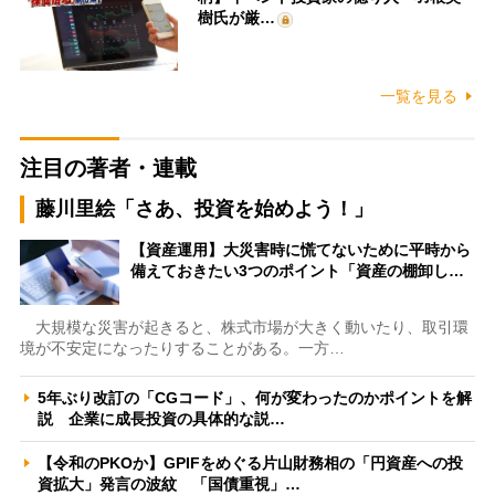
樹氏が厳…
一覧を見る
注目の著者・連載
藤川里絵「さあ、投資を始めよう！」
【資産運用】大災害時に慌てないために平時から
備えておきたい3つのポイント「資産の棚卸し…
大規模な災害が起きると、株式市場が大きく動いたり、取引環
境が不安定になったりすることがある。一方…
5年ぶり改訂の「CGコード」、何が変わったのかポイントを解
説 企業に成長投資の具体的な説…
【令和のPKOか】GPIFをめぐる片山財務相の「円資産への投
資拡大」発言の波紋 「国債重視」…