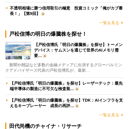
不透明相場に勝つ信用取引の極意 投資コミック「俺がカブ番
長！」【第9回】
一覧を見る
戸松信博の明日の爆騰株を探せ！
【戸松信博氏「明日の爆騰株」を探せ】トーメン
デバイス：サムスンを通じて世界のAIメモリ需
要…
新聞や雑誌など多数の金融メディアに出演するグローバルリン
クアドバイザーズ代表の戸松信博氏が、最新…
【戸松信博氏「明日の爆騰株」を探せ】レーザーテック：最先
端半導体の製造に不可欠な検査装…
【戸松信博氏「明日の爆騰株」を探せ】TDK：AIインフラを支
えるキープレーヤー 成長の再評…
一覧を見る
田代尚機のチャイナ・リサーチ