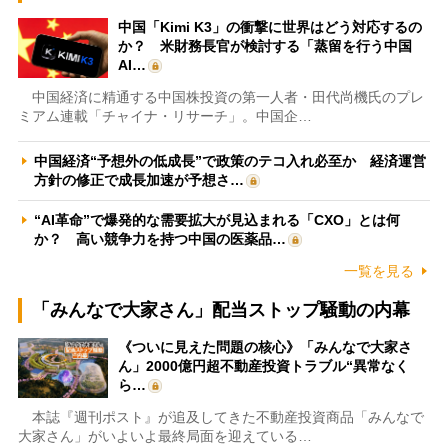
中国「Kimi K3」の衝撃に世界はどう対応するの
か？ 米財務長官が検討する「蒸留を行う中国
AI…
中国経済に精通する中国株投資の第一人者・田代尚機氏のプレ
ミアム連載「チャイナ・リサーチ」。中国企…
中国経済“予想外の低成長”で政策のテコ入れ必至か 経済運営
方針の修正で成長加速が予想さ…
“AI革命”で爆発的な需要拡大が見込まれる「CXO」とは何
か？ 高い競争力を持つ中国の医薬品…
一覧を見る
「みんなで大家さん」配当ストップ騒動の内幕
《ついに見えた問題の核心》「みんなで大家さ
ん」2000億円超不動産投資トラブル“異常なく
ら…
本誌『週刊ポスト』が追及してきた不動産投資商品「みんなで
大家さん」がいよいよ最終局面を迎えている…