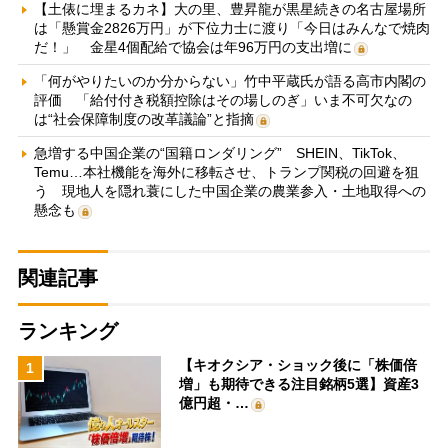
【土俵に埋まるカネ】大の里、豊昇龍が黒星続きの名古屋場所
は「懸賞金2826万円」が下位力士に渡り「今日はみんなで焼肉
だ！」 金星4個配給で協会は年96万円の支出増に
「何がやりたいのか分からない」竹中平蔵氏が語る高市内閣の
評価 「給付付き税額控除はその場しのぎ」いま不可欠なの
は“社会保障制度の改革議論”と指摘
急増する中国企業の“国籍ロンダリング” SHEIN、TikTok、
Temu…本社機能を海外に移転させ、トランプ関税の回避を狙
う 現地人を隠れ蓑にした中国企業の農業参入・土地取得への
懸念も
関連記事
ランキング
【キオクシア・ショック後に「株価倍
1
増」も期待できる注目銘柄5選】資産3
億円超・…