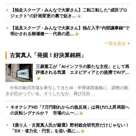
【独走スクープ・みんなで大家さん】二転三転した“成田プロ
ジェクト”の計画変更の裏で起き…
【追及スクープ・みんなで大家さん】独占入手“内部議事録”で
明かされる柳瀬健一・代表の思…
一覧を見る
古賀真人「発掘！好決算銘柄」
三菱重工が「AIインフラの新たな主役」として再
評価される気運 エヌビディアとの提携でAIデ…
今年の株式市場を牽引してきたAI・半導体関連株に、調整の動
きが広がっている。そうしたなか、再び注目…
キオクシアHD「7万円割れからの急反発」は再びの上昇局面へ
の反転シグナルか？ 市場のムー…
《億り人・古賀真人氏が厳選》野村総合研究所だけじゃない！
「DX・省力化・円安」を追い風に…