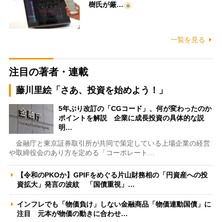
樹氏が厳…
一覧を見る
注目の著者・連載
藤川里絵「さあ、投資を始めよう！」
5年ぶり改訂の「CGコード」、何が変わったのか
ポイントを解説 企業に成長投資の具体的な説
明…
金融庁と東京証券取引所が共同で策定している上場企業の経営
や取締役会のあり方を定める「コーポレート…
【令和のPKOか】GPIFをめぐる片山財務相の「円資産への投
資拡大」発言の波紋 「国債重視」…
インフレでも「物価負け」しない金融商品「物価連動国債」に
注目 元本が物価の動きに合わせ…