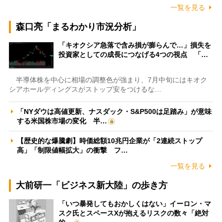
一覧を見る
森口亮「まるわかり市況分析」
「キオクシア急落で含み損が膨らんで…」損失を
投資家としての成長につなげる4つの視点 「…
半導体株を中心に相場の調整色が強まり、7月中旬にはキオク
シアホールディングスがストップ安をつけるな…
「NYダウは高値更新、ナスダック・S&P500は足踏み」が意味
する米国株市場の変化 半…
【歴史的な爆騰劇】時価総額10兆円企業が「2連続ストップ
高」「制限値幅拡大」の衝撃 フ…
一覧を見る
大前研一「ビジネス新大陸」の歩き方
「いつ暴発してもおかしくはない」イーロン・マ
スク氏とスペースXが抱えるリスクの数々「絶対