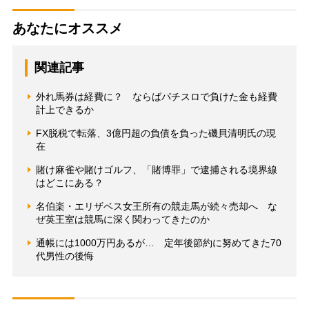
あなたにオススメ
関連記事
外れ馬券は経費に？ ならばパチスロで負けた金も経費
計上できるか
FX脱税で転落、3億円超の負債を負った磯貝清明氏の現
在
賭け麻雀や賭けゴルフ、「賭博罪」で逮捕される境界線
はどこにある？
名伯楽・エリザベス女王所有の競走馬が続々売却へ な
ぜ英王室は競馬に深く関わってきたのか
通帳には1000万円あるが… 定年後節約に努めてきた70
代男性の後悔