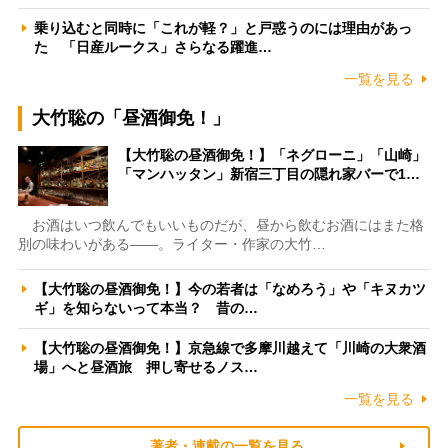
乗り込むと同時に「これが軽？」と戸惑うのには理由があっ
た 「日産ルークス」さらなる躍進…
一覧を見る
大竹聡の「昼酒御免！」
【大竹聡の昼酒御免！】「ネグローニ」「山崎」
「マンハッタン」新宿三丁目の隠れ家バーで1…
お酒はいつ飲んでもいいものだが、昼から飲むお酒にはまた格
別の味わいがある――。ライター・作家の大竹…
【大竹聡の昼酒御免！】今の若者は「なめろう」や「キヌカツ
ギ」を知らないって本当？ 昔の…
【大竹聡の昼酒御免！】京急線で多摩川越えて「川崎の大衆酒
場」へと昼酒旅 押し寄せるノス…
一覧を見る
著者・連載の一覧を見る