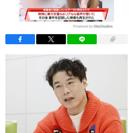
Powered by 
GliaStudios
Mute