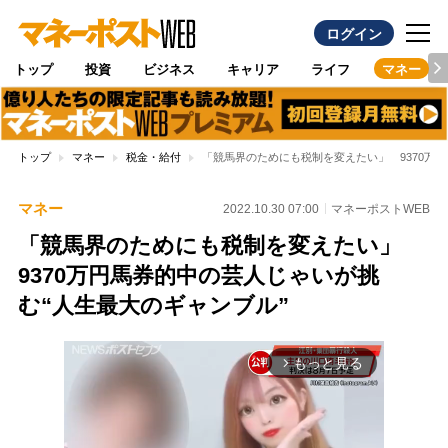
ログイン
トップ
投資
ビジネス
キャリア
ライフ
マネー
トップ
マネー
税金・給付
「競馬界のためにも税制を変えたい」 9370万
マネー
2022.10.30 07:00
マネーポストWEB
「競馬界のためにも税制を変えたい」
9370万円馬券的中の芸人じゃいが挑
む“人生最大のギャンブル”
もっと見る
arrow_forward_ios