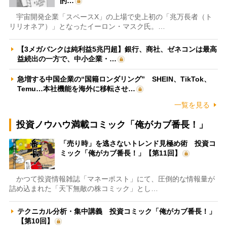
的…
宇宙開発企業「スペースX」の上場で史上初の「兆万長者（ト
リリオネア）」となったイーロン・マスク氏。…
【3メガバンクは純利益5兆円超】銀行、商社、ゼネコンは最高
益続出の一方で、中小企業・…
急増する中国企業の“国籍ロンダリング” SHEIN、TikTok、
Temu…本社機能を海外に移転させ…
一覧を見る
投資ノウハウ満載コミック「俺がカブ番長！」
「売り時」を逃さないトレンド見極め術 投資コ
ミック「俺がカブ番長！」【第11回】
かつて投資情報雑誌「マネーポスト」にて、圧倒的な情報量が
詰め込まれた「天下無敵の株コミック」とし…
テクニカル分析・集中講義 投資コミック「俺がカブ番長！」
【第10回】