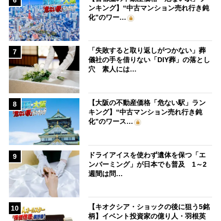
ンキング】“中古マンション売れ行き鈍
化”のワー…
「失敗すると取り返しがつかない」葬
7
儀社の手を借りない「DIY葬」の落とし
穴 素人には…
【大阪の不動産価格「危ない駅」ラン
8
キング】“中古マンション売れ行き鈍
化”のワース…
ドライアイスを使わず遺体を保つ「エ
9
ンバーミング」が日本でも普及 1～2
週間は問…
【キオクシア・ショックの後に狙う5銘
10
柄】イベント投資家の億り人・羽根英