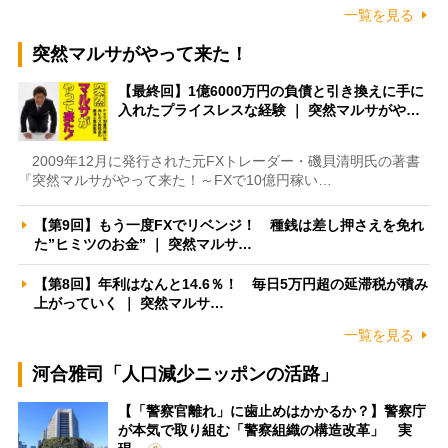
一覧を見る
突然マルサがやって来た！
【最終回】1億6000万円の負債と引き換えに手に
入れたプライスレスな経験 ｜ 突然マルサがや…
2009年12月に発行された元FXトレーダー・磯貝清明氏の著書
『突然マルサがやって来た！～FXで10億円稼い…
【第9回】もう一度FXでリベンジ！ 種銭は差し押さえを免れ
た”ヒミツのお金” ｜ 突然マルサ…
【第8回】年利はなんと14.6％！ 毎日5万円超の延滞税が積み
上がっていく ｜ 突然マルサ…
一覧を見る
河合雅司「人口減少ニッポンの活路」
【「警察官離れ」に歯止めはかかるか？】警察庁
が本気で取り組む「警察組織の構造改革」 実