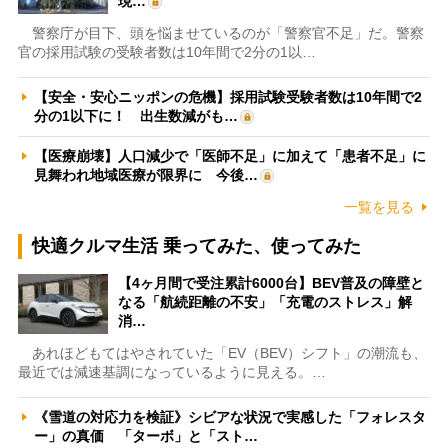
現…
警察庁が目下、頭を悩ませているのが「警察官不足」だ。警察
官の採用試験の受験者数は10年間で2分の1以…
【安全・安心ニッポンの危機】採用試験受験者数は10年間で2
分の1以下に！ 出生数減がも…
【医療崩壊】人口減少で「医師不足」に加えて「患者不足」に
見舞われ地域医療が限界に 今後…
一覧を見る
快適クルマ生活 乗ってみた、使ってみた
【4ヶ月間で受注累計6000台】BEV普及の障壁と
なる「航続距離の不安」「充電のストレス」解
消…
あれほどもてはやされていた「EV（BEV）シフト」の潮流も、
最近では減速基調になっているように見える。…
《雪道の対応力を検証》シビアな状況で実感した「フォレスタ
ー」の真価 「ターボ」と「スト…