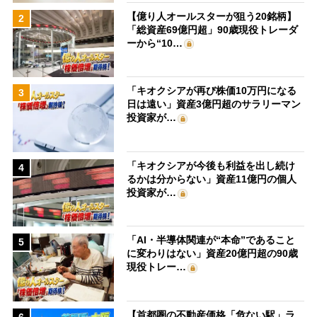
【億り人オールスターが狙う20銘柄】
2
「総資産69億円超」90歳現役トレーダ
ーから“10…
「キオクシアが再び株価10万円になる
3
日は遠い」資産3億円超のサラリーマン
投資家が…
「キオクシアが今後も利益を出し続け
4
るかは分からない」資産11億円の個人
投資家が…
「AI・半導体関連が“本命”であること
5
に変わりはない」資産20億円超の90歳
現役トレー…
【首都圏の不動産価格「危ない駅」ラ
6