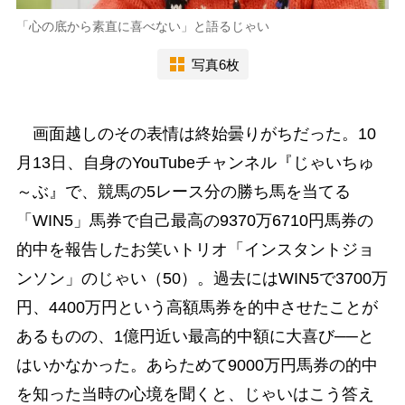
「心の底から素直に喜べない」と語るじゃい
写真6枚
画面越しのその表情は終始曇りがちだった。10
月13日、自身のYouTubeチャンネル『じゃいちゅ
～ぶ』で、競馬の5レース分の勝ち馬を当てる
「WIN5」馬券で自己最高の9370万6710円馬券の
的中を報告したお笑いトリオ「インスタントジョ
ンソン」のじゃい（50）。過去にはWIN5で3700万
円、4400万円という高額馬券を的中させたことが
あるものの、1億円近い最高的中額に大喜び──と
はいかなかった。あらためて9000万円馬券の的中
を知った当時の心境を聞くと、じゃいはこう答え