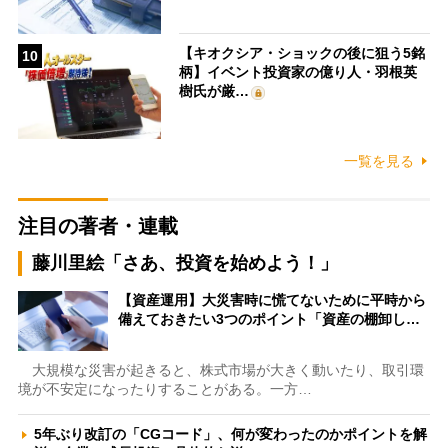
【キオクシア・ショックの後に狙う5銘
10
柄】イベント投資家の億り人・羽根英
樹氏が厳…
一覧を見る
注目の著者・連載
藤川里絵「さあ、投資を始めよう！」
【資産運用】大災害時に慌てないために平時から
備えておきたい3つのポイント「資産の棚卸し…
大規模な災害が起きると、株式市場が大きく動いたり、取引環
境が不安定になったりすることがある。一方…
5年ぶり改訂の「CGコード」、何が変わったのかポイントを解