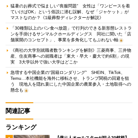
猛暑のお葬式で悩ましい“喪服問題” 女性は「ワンピースを着
ていけばOK」という俗説に潜む誤解、なぜ「ジャケット」が
マストなのか？《1級葬祭ディレクターが解説》
「30種類以上のパン食べ放題」で行列のできる新形態レストラ
ンを手掛けるサンマルクホールディングス 同社に聞いた「店
舗展開のコンセプト」、事業を多角化してもぶれない軸
《商社の大学別就職者数ランキングを解剖》三菱商事、三井物
産、住友商事への就職者は「東大・早大・慶大で約6割」の現
実 3大学以外で強い大学はどこか
急増する中国企業の“国籍ロンダリング” SHEIN、TikTok、
Temu…本社機能を海外に移転させ、トランプ関税の回避を狙
う 現地人を隠れ蓑にした中国企業の農業参入・土地取得への
懸念も
関連記事
ランキング
【億り人オールスターが狙う20銘柄】