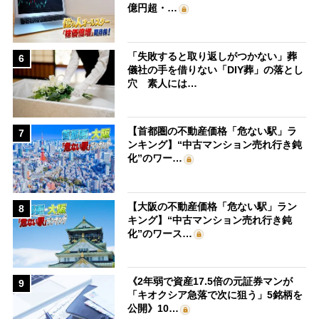
億円超・…
「失敗すると取り返しがつかない」葬
6
儀社の手を借りない「DIY葬」の落とし
穴 素人には…
【首都圏の不動産価格「危ない駅」ラ
7
ンキング】“中古マンション売れ行き鈍
化”のワー…
【大阪の不動産価格「危ない駅」ラン
8
キング】“中古マンション売れ行き鈍
化”のワース…
《2年弱で資産17.5倍の元証券マンが
9
「キオクシア急落で次に狙う」5銘柄を
公開》10…