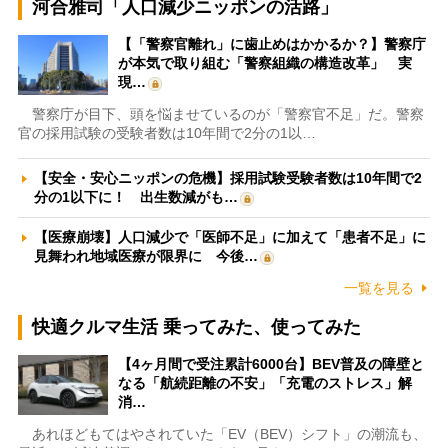
河合雅司「人口減少ニッポンの活路」
【「警察官離れ」に歯止めはかかるか？】警察庁
が本気で取り組む「警察組織の構造改革」 実
現…
警察庁が目下、頭を悩ませているのが「警察官不足」だ。警察
官の採用試験の受験者数は10年間で2分の1以…
【安全・安心ニッポンの危機】採用試験受験者数は10年間で2
分の1以下に！ 出生数減がも…
【医療崩壊】人口減少で「医師不足」に加えて「患者不足」に
見舞われ地域医療が限界に 今後…
一覧を見る
快適クルマ生活 乗ってみた、使ってみた
【4ヶ月間で受注累計6000台】BEV普及の障壁と
なる「航続距離の不安」「充電のストレス」解
消…
あれほどもてはやされていた「EV（BEV）シフト」の潮流も、