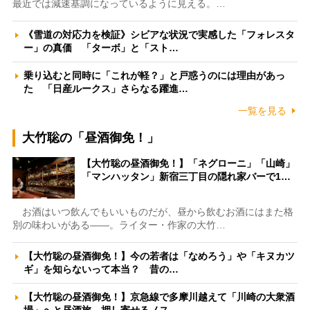
最近では減速基調になっているように見える。…
《雪道の対応力を検証》シビアな状況で実感した「フォレスタ
ー」の真価 「ターボ」と「スト…
乗り込むと同時に「これが軽？」と戸惑うのには理由があっ
た 「日産ルークス」さらなる躍進…
一覧を見る
大竹聡の「昼酒御免！」
【大竹聡の昼酒御免！】「ネグローニ」「山崎」
「マンハッタン」新宿三丁目の隠れ家バーで1…
お酒はいつ飲んでもいいものだが、昼から飲むお酒にはまた格
別の味わいがある――。ライター・作家の大竹…
【大竹聡の昼酒御免！】今の若者は「なめろう」や「キヌカツ
ギ」を知らないって本当？ 昔の…
【大竹聡の昼酒御免！】京急線で多摩川越えて「川崎の大衆酒