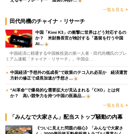
えるキープレーヤー 成長の再評…
一覧を見る
田代尚機のチャイナ・リサーチ
中国「Kimi K3」の衝撃に世界はどう対応するの
か？ 米財務長官が検討する「蒸留を行う中国
AI…
中国経済に精通する中国株投資の第一人者・田代尚機氏のプレ
ミアム連載「チャイナ・リサーチ」。中国企…
中国経済“予想外の低成長”で政策のテコ入れ必至か 経済運営
方針の修正で成長加速が予想さ…
“AI革命”で爆発的な需要拡大が見込まれる「CXO」とは何
か？ 高い競争力を持つ中国の医薬品…
一覧を見る
「みんなで大家さん」配当ストップ騒動の内幕
《ついに見えた問題の核心》「みんなで大家さ
ん」2000億円超不動産投資トラブル“異常なく