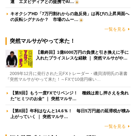
運 エヌビディアとの提携でAI…
キオクシアHD「7万円割れからの急反発」は再びの上昇局面へ
の反転シグナルか？ 市場のムー…
一覧を見る
突然マルサがやって来た！
【最終回】1億6000万円の負債と引き換えに手に
入れたプライスレスな経験 ｜ 突然マルサがや…
2009年12月に発行された元FXトレーダー・磯貝清明氏の著書
『突然マルサがやって来た！～FXで10億円稼い…
【第9回】もう一度FXでリベンジ！ 種銭は差し押さえを免れ
た”ヒミツのお金” ｜ 突然マルサ…
【第8回】年利はなんと14.6％！ 毎日5万円超の延滞税が積み
上がっていく ｜ 突然マルサ…
一覧を見る