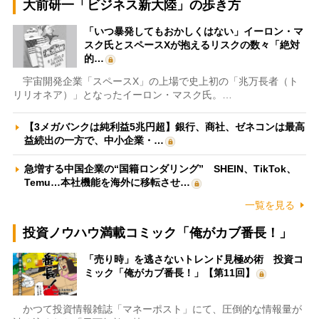
大前研一「ビジネス新大陸」の歩き方
「いつ暴発してもおかしくはない」イーロン・マ
スク氏とスペースXが抱えるリスクの数々「絶対
的…
宇宙開発企業「スペースX」の上場で史上初の「兆万長者（ト
リリオネア）」となったイーロン・マスク氏。…
【3メガバンクは純利益5兆円超】銀行、商社、ゼネコンは最高
益続出の一方で、中小企業・…
急増する中国企業の“国籍ロンダリング” SHEIN、TikTok、
Temu…本社機能を海外に移転させ…
一覧を見る
投資ノウハウ満載コミック「俺がカブ番長！」
「売り時」を逃さないトレンド見極め術 投資コ
ミック「俺がカブ番長！」【第11回】
かつて投資情報雑誌「マネーポスト」にて、圧倒的な情報量が