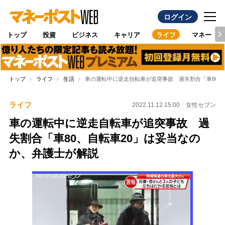
ログイン
トップ
投資
ビジネス
キャリア
ライフ
マネー
トップ
ライフ
生活
車の運転中に逆走自転車が追突事故 過失割合「車80、
ライフ
2022.11.12 15:00
女性セブン
車の運転中に逆走自転車が追突事故 過
失割合「車80、自転車20」は妥当なの
か、弁護士が解説