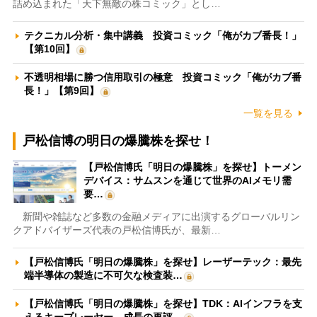
詰め込まれた「天下無敵の株コミック」とし…
テクニカル分析・集中講義 投資コミック「俺がカブ番長！」
【第10回】
不透明相場に勝つ信用取引の極意 投資コミック「俺がカブ番
長！」【第9回】
一覧を見る
戸松信博の明日の爆騰株を探せ！
【戸松信博氏「明日の爆騰株」を探せ】トーメン
デバイス：サムスンを通じて世界のAIメモリ需
要…
新聞や雑誌など多数の金融メディアに出演するグローバルリン
クアドバイザーズ代表の戸松信博氏が、最新…
【戸松信博氏「明日の爆騰株」を探せ】レーザーテック：最先
端半導体の製造に不可欠な検査装…
【戸松信博氏「明日の爆騰株」を探せ】TDK：AIインフラを支