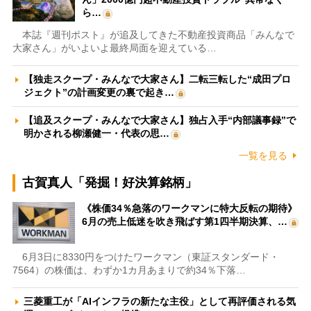
ら…
本誌『週刊ポスト』が追及してきた不動産投資商品「みんなで
大家さん」がいよいよ最終局面を迎えている…
【独走スクープ・みんなで大家さん】二転三転した“成田プロ
ジェクト”の計画変更の裏で起き…
【追及スクープ・みんなで大家さん】独占入手“内部議事録”で
明かされる柳瀬健一・代表の思…
一覧を見る
古賀真人「発掘！好決算銘柄」
《株価34％急落のワークマンに特大反転の期待》
6月の売上低迷を吹き飛ばす第1四半期決算、…
6月3日に8330円をつけたワークマン（東証スタンダード・
7564）の株価は、わずか1カ月あまりで約34％下落…
三菱重工が「AIインフラの新たな主役」として再評価される気