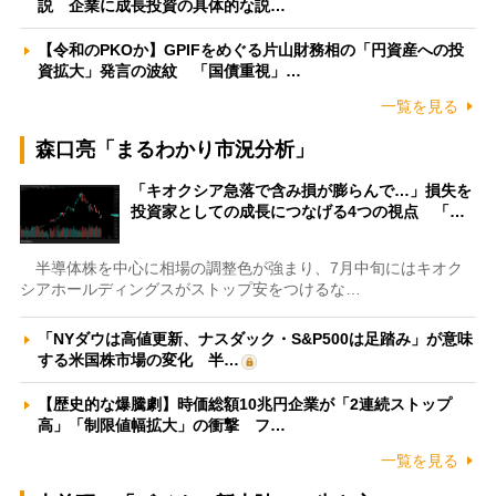
説 企業に成長投資の具体的な説…
【令和のPKOか】GPIFをめぐる片山財務相の「円資産への投
資拡大」発言の波紋 「国債重視」…
一覧を見る
森口亮「まるわかり市況分析」
「キオクシア急落で含み損が膨らんで…」損失を
投資家としての成長につなげる4つの視点 「…
半導体株を中心に相場の調整色が強まり、7月中旬にはキオク
シアホールディングスがストップ安をつけるな…
「NYダウは高値更新、ナスダック・S&P500は足踏み」が意味
する米国株市場の変化 半…
【歴史的な爆騰劇】時価総額10兆円企業が「2連続ストップ
高」「制限値幅拡大」の衝撃 フ…
一覧を見る