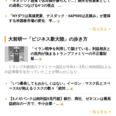
「キオクシア急落で含み損が膨らんで…」損失を投資家として
の成長につなげる4つの視点 …
「NYダウは高値更新、ナスダック・S&P500は足踏み」が意味
する米国株市場の変化 半…
一覧を見る
大前研一「ビジネス新大陸」の歩き方
「イラン戦争を利用して儲けている」利益相反と
の批判が強まるトランプファミリーの不正蓄財
疑…
トランプ大統領のファミリー信託が今年1～3月に3000回以上も
の証券取引を行っていたことが明らかになり…
「いつ暴発してもおかしくはない」イーロン・マスク氏とスペ
ースXが抱えるリスクの数々「絶対…
【3メガバンクは純利益5兆円超】銀行、商社、ゼネコンは最高
益続出の一方で、中小企業・…
一覧を見る