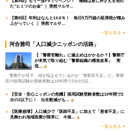
【第9回】もう一度FXでリベンジ！ 種銭は差し押さえを免れ
た”ヒミツのお金” ｜ 突然マルサ…
【第8回】年利はなんと14.6％！ 毎日5万円超の延滞税が積み
上がっていく ｜ 突然マルサ…
一覧を見る
河合雅司「人口減少ニッポンの活路」
【「警察官離れ」に歯止めはかかるか？】警察庁
が本気で取り組む「警察組織の構造改革」 実
現…
警察庁が目下、頭を悩ませているのが「警察官不足」だ。警察
官の採用試験の受験者数は10年間で2分の1以…
【安全・安心ニッポンの危機】採用試験受験者数は10年間で2
分の1以下に！ 出生数減がも…
【医療崩壊】人口減少で「医師不足」に加えて「患者不足」に
見舞われ地域医療が限界に 今後…
一覧を見る