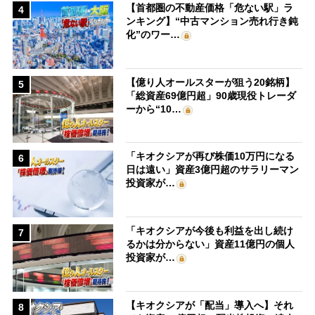
【首都圏の不動産価格「危ない駅」ラ
4
ンキング】“中古マンション売れ行き鈍
化”のワー…
【億り人オールスターが狙う20銘柄】
5
「総資産69億円超」90歳現役トレーダ
ーから“10…
「キオクシアが再び株価10万円になる
6
日は遠い」資産3億円超のサラリーマン
投資家が…
「キオクシアが今後も利益を出し続け
7
るかは分からない」資産11億円の個人
投資家が…
【キオクシアが「配当」導入へ】それ
8