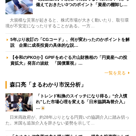
備えておきたい3つのポイント「資産の棚卸し…
大規模な災害が起きると、株式市場が大きく動いたり、取引環
境が不安定になったりすることがある。一方…
5年ぶり改訂の「CGコード」、何が変わったのかポイントを解
説 企業に成長投資の具体的な説…
【令和のPKOか】GPIFをめぐる片山財務相の「円資産への投
資拡大」発言の波紋 「国債重視」…
一覧を見る
森口亮「まるわかり市況分析」
「トレンド転換のスイッチになり得る」“介入慣
れ”した市場心理を変える「日米協調為替介入」
…
日米両政府が、約28年ぶりとなる円買いの協調介入に踏み切っ
た。米国も追加介入を辞さない姿勢を示して…