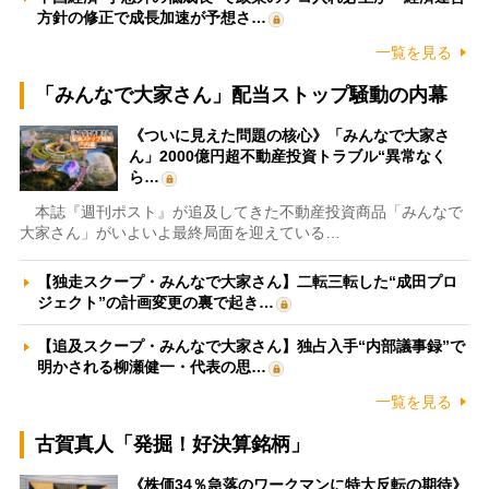
方針の修正で成長加速が予想さ…
一覧を見る
「みんなで大家さん」配当ストップ騒動の内幕
《ついに見えた問題の核心》「みんなで大家さ
ん」2000億円超不動産投資トラブル“異常なく
ら…
本誌『週刊ポスト』が追及してきた不動産投資商品「みんなで
大家さん」がいよいよ最終局面を迎えている…
【独走スクープ・みんなで大家さん】二転三転した“成田プロ
ジェクト”の計画変更の裏で起き…
【追及スクープ・みんなで大家さん】独占入手“内部議事録”で
明かされる柳瀬健一・代表の思…
一覧を見る
古賀真人「発掘！好決算銘柄」
《株価34％急落のワークマンに特大反転の期待》