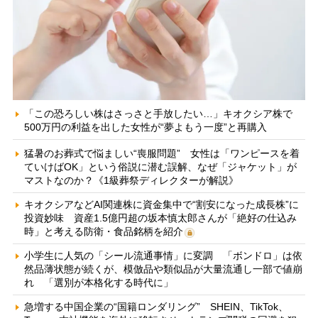
「この恐ろしい株はさっさと手放したい…」キオクシア株で
500万円の利益を出した女性が“夢よもう一度”と再購入
猛暑のお葬式で悩ましい“喪服問題” 女性は「ワンピースを着
ていけばOK」という俗説に潜む誤解、なぜ「ジャケット」が
マストなのか？《1級葬祭ディレクターが解説》
キオクシアなどAI関連株に資金集中で“割安になった成長株”に
投資妙味 資産1.5億円超の坂本慎太郎さんが「絶好の仕込み
時」と考える防衛・食品銘柄を紹介
小学生に人気の「シール流通事情」に変調 「ボンドロ」は依
然品薄状態が続くが、模倣品や類似品が大量流通し一部で値崩
れ 「選別が本格化する時代に」
急増する中国企業の“国籍ロンダリング” SHEIN、TikTok、