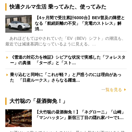
快適クルマ生活 乗ってみた、使ってみた
【4ヶ月間で受注累計6000台】BEV普及の障壁と
なる「航続距離の不安」「充電のストレス」解
消…
あれほどもてはやされていた「EV（BEV）シフト」の潮流も、
最近では減速基調になっているように見える。…
《雪道の対応力を検証》シビアな状況で実感した「フォレスタ
ー」の真価 「ターボ」と「スト…
乗り込むと同時に「これが軽？」と戸惑うのには理由があっ
た 「日産ルークス」さらなる躍進…
一覧を見る
大竹聡の「昼酒御免！」
【大竹聡の昼酒御免！】「ネグローニ」「山崎」
「マンハッタン」新宿三丁目の隠れ家バーで1…