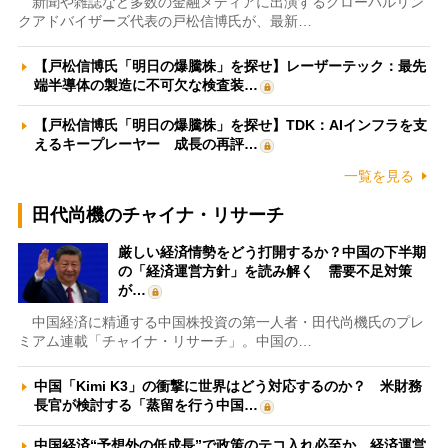
新聞や雑誌など多数の金融メディアに出演するグローバルリン
クアドバイザーズ代表の戸松信博氏が、最新…
【戸松信博氏「明日の爆騰株」を探せ】レーザーテック：最先
端半導体の製造に不可欠な検査装…
【戸松信博氏「明日の爆騰株」を探せ】TDK：AIインフラを支
えるキープレーヤー 成長の再評…
一覧を見る
田代尚機のチャイナ・リサーチ
厳しい経済情勢をどう打開するか？中国の下半期
の「経済運営方針」を読み解く 需要不足対策
が…
中国経済に精通する中国株投資の第一人者・田代尚機氏のプレ
ミアム連載「チャイナ・リサーチ」。中国の…
中国「Kimi K3」の衝撃に世界はどう対応するのか？ 米財務
長官が検討する「蒸留を行う中国…
中国経済“予想外の低成長”で政策のテコ入れ必至か 経済運営