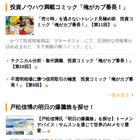
投資ノウハウ満載コミック「俺がカブ番長！」
「売り時」を逃さないトレンド見極め術 投資コ
ミック「俺がカブ番長！」【第11回】
かつて投資情報雑誌「マネーポスト」にて、圧倒的な情報量が
詰め込まれた「天下無敵の株コミック」とし…
テクニカル分析・集中講義 投資コミック「俺がカブ番長！」
【第10回】
不透明相場に勝つ信用取引の極意 投資コミック「俺がカブ番
長！」【第9回】
一覧を見る
戸松信博の明日の爆騰株を探せ！
【戸松信博氏「明日の爆騰株」を探せ】トーメン
デバイス：サムスンを通じて世界のAIメモリ需
要…