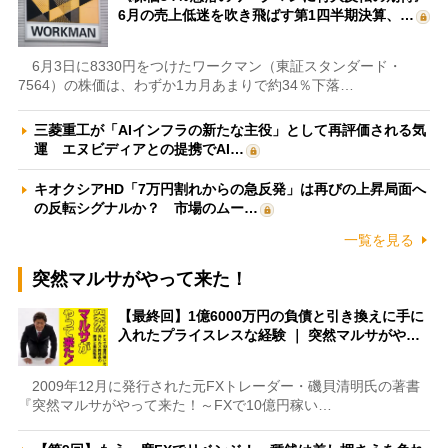
6月の売上低迷を吹き飛ばす第1四半期決算、…
6月3日に8330円をつけたワークマン（東証スタンダード・
7564）の株価は、わずか1カ月あまりで約34％下落…
三菱重工が「AIインフラの新たな主役」として再評価される気
運 エヌビディアとの提携でAI…
キオクシアHD「7万円割れからの急反発」は再びの上昇局面へ
の反転シグナルか？ 市場のムー…
一覧を見る
突然マルサがやって来た！
【最終回】1億6000万円の負債と引き換えに手に
入れたプライスレスな経験 ｜ 突然マルサがや…
2009年12月に発行された元FXトレーダー・磯貝清明氏の著書
『突然マルサがやって来た！～FXで10億円稼い…