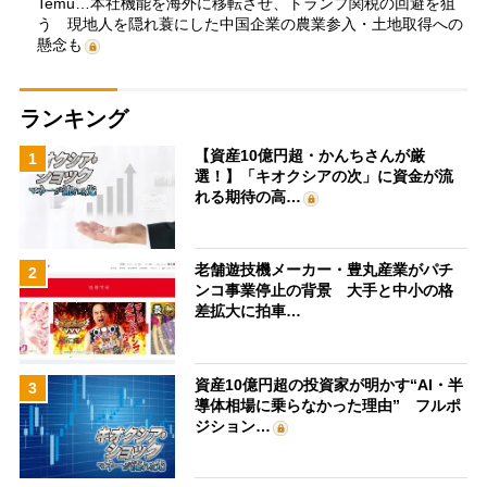
Temu…本社機能を海外に移転させ、トランプ関税の回避を狙
う 現地人を隠れ蓑にした中国企業の農業参入・土地取得への
懸念も
ランキング
【資産10億円超・かんちさんが厳
1
選！】「キオクシアの次」に資金が流
れる期待の高…
老舗遊技機メーカー・豊丸産業がパチ
2
ンコ事業停止の背景 大手と中小の格
差拡大に拍車…
資産10億円超の投資家が明かす“AI・半
3
導体相場に乗らなかった理由” フルポ
ジション…