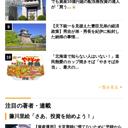
でも資産10億円超の配当株投資の達人
が「買う…
【天下統一を見据えた豊臣兄弟の経済
9
政策】秀吉が弟・秀長を紀伊に転封し
た納得の事情…
「北海道で知らない人はいない！」道
10
民熱愛のカップ焼きそば「やきそば弁
当」、最大の…
一覧を見る
注目の著者・連載
藤川里絵「さあ、投資を始めよう！」
【資産運用】大災害時に慌てないために平時から