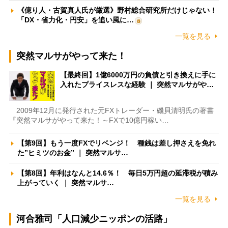
《億り人・古賀真人氏が厳選》野村総合研究所だけじゃない！
「DX・省力化・円安」を追い風に…
一覧を見る
突然マルサがやって来た！
【最終回】1億6000万円の負債と引き換えに手に
入れたプライスレスな経験 ｜ 突然マルサがや…
2009年12月に発行された元FXトレーダー・磯貝清明氏の著書
『突然マルサがやって来た！～FXで10億円稼い…
【第9回】もう一度FXでリベンジ！ 種銭は差し押さえを免れ
た”ヒミツのお金” ｜ 突然マルサ…
【第8回】年利はなんと14.6％！ 毎日5万円超の延滞税が積み
上がっていく ｜ 突然マルサ…
一覧を見る
河合雅司「人口減少ニッポンの活路」