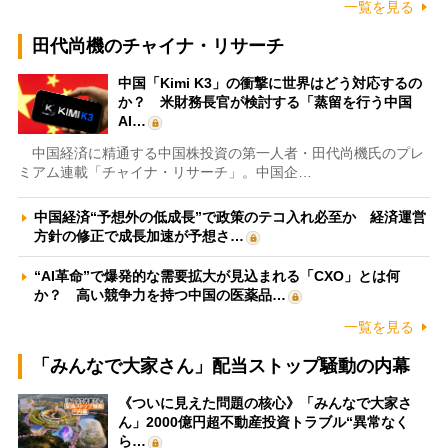
一覧を見る
田代尚機のチャイナ・リサーチ
中国「Kimi K3」の衝撃に世界はどう対応するの
か？ 米財務長官が検討する「蒸留を行う中国
AI…
中国経済に精通する中国株投資の第一人者・田代尚機氏のプレ
ミアム連載「チャイナ・リサーチ」。中国企…
中国経済“予想外の低成長”で政策のテコ入れ必至か 経済運営
方針の修正で成長加速が予想さ…
“AI革命”で爆発的な需要拡大が見込まれる「CXO」とは何
か？ 高い競争力を持つ中国の医薬品…
一覧を見る
「みんなで大家さん」配当ストップ騒動の内幕
《ついに見えた問題の核心》「みんなで大家さ
ん」2000億円超不動産投資トラブル“異常なく
ら…