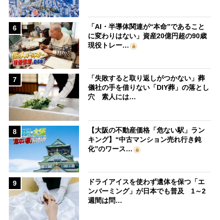
「AI・半導体関連が“本命”であること
6
に変わりはない」資産20億円超の90歳
現役トレー…
「失敗すると取り返しがつかない」葬
7
儀社の手を借りない「DIY葬」の落とし
穴 素人には…
【大阪の不動産価格「危ない駅」ラン
8
キング】“中古マンション売れ行き鈍
化”のワース…
ドライアイスを使わず遺体を保つ「エ
9
ンバーミング」が日本でも普及 1～2
週間は問…