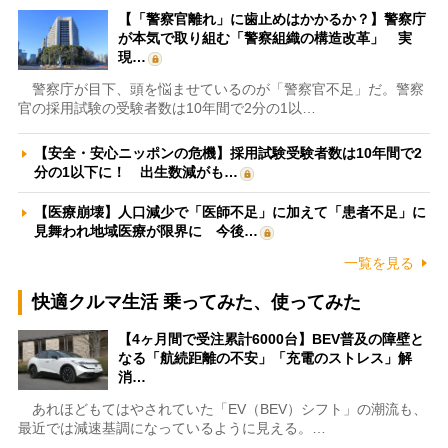
【「警察官離れ」に歯止めはかかるか？】警察庁
が本気で取り組む「警察組織の構造改革」 実
現…
警察庁が目下、頭を悩ませているのが「警察官不足」だ。警察
官の採用試験の受験者数は10年間で2分の1以…
【安全・安心ニッポンの危機】採用試験受験者数は10年間で2
分の1以下に！ 出生数減がも…
【医療崩壊】人口減少で「医師不足」に加えて「患者不足」に
見舞われ地域医療が限界に 今後…
一覧を見る
快適クルマ生活 乗ってみた、使ってみた
【4ヶ月間で受注累計6000台】BEV普及の障壁と
なる「航続距離の不安」「充電のストレス」解
消…
あれほどもてはやされていた「EV（BEV）シフト」の潮流も、
最近では減速基調になっているように見える。…