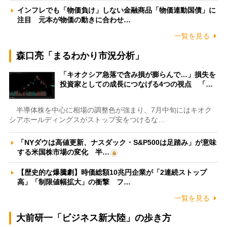
インフレでも「物価負け」しない金融商品「物価連動国債」に
注目 元本が物価の動きに合わせ…
一覧を見る
森口亮「まるわかり市況分析」
「キオクシア急落で含み損が膨らんで…」損失を
投資家としての成長につなげる4つの視点 「…
半導体株を中心に相場の調整色が強まり、7月中旬にはキオク
シアホールディングスがストップ安をつけるな…
「NYダウは高値更新、ナスダック・S&P500は足踏み」が意味
する米国株市場の変化 半…
【歴史的な爆騰劇】時価総額10兆円企業が「2連続ストップ
高」「制限値幅拡大」の衝撃 フ…
一覧を見る
大前研一「ビジネス新大陸」の歩き方