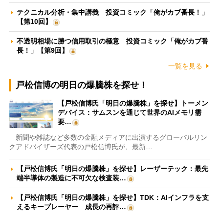
テクニカル分析・集中講義 投資コミック「俺がカブ番長！」
【第10回】
不透明相場に勝つ信用取引の極意 投資コミック「俺がカブ番
長！」【第9回】
一覧を見る
戸松信博の明日の爆騰株を探せ！
【戸松信博氏「明日の爆騰株」を探せ】トーメン
デバイス：サムスンを通じて世界のAIメモリ需
要…
新聞や雑誌など多数の金融メディアに出演するグローバルリン
クアドバイザーズ代表の戸松信博氏が、最新…
【戸松信博氏「明日の爆騰株」を探せ】レーザーテック：最先
端半導体の製造に不可欠な検査装…
【戸松信博氏「明日の爆騰株」を探せ】TDK：AIインフラを支
えるキープレーヤー 成長の再評…