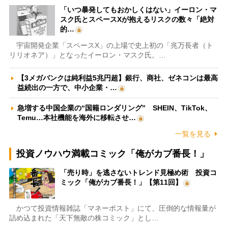
「いつ暴発してもおかしくはない」イーロン・マ
スク氏とスペースXが抱えるリスクの数々「絶対
的…
宇宙開発企業「スペースX」の上場で史上初の「兆万長者（ト
リリオネア）」となったイーロン・マスク氏。…
【3メガバンクは純利益5兆円超】銀行、商社、ゼネコンは最高
益続出の一方で、中小企業・…
急増する中国企業の“国籍ロンダリング” SHEIN、TikTok、
Temu…本社機能を海外に移転させ…
一覧を見る
投資ノウハウ満載コミック「俺がカブ番長！」
「売り時」を逃さないトレンド見極め術 投資コ
ミック「俺がカブ番長！」【第11回】
かつて投資情報雑誌「マネーポスト」にて、圧倒的な情報量が
詰め込まれた「天下無敵の株コミック」とし…