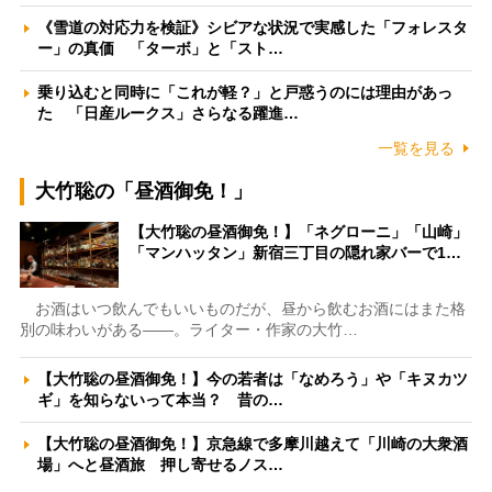
《雪道の対応力を検証》シビアな状況で実感した「フォレスタ
ー」の真価 「ターボ」と「スト…
乗り込むと同時に「これが軽？」と戸惑うのには理由があっ
た 「日産ルークス」さらなる躍進…
一覧を見る
大竹聡の「昼酒御免！」
【大竹聡の昼酒御免！】「ネグローニ」「山崎」
「マンハッタン」新宿三丁目の隠れ家バーで1…
お酒はいつ飲んでもいいものだが、昼から飲むお酒にはまた格
別の味わいがある――。ライター・作家の大竹…
【大竹聡の昼酒御免！】今の若者は「なめろう」や「キヌカツ
ギ」を知らないって本当？ 昔の…
【大竹聡の昼酒御免！】京急線で多摩川越えて「川崎の大衆酒
場」へと昼酒旅 押し寄せるノス…