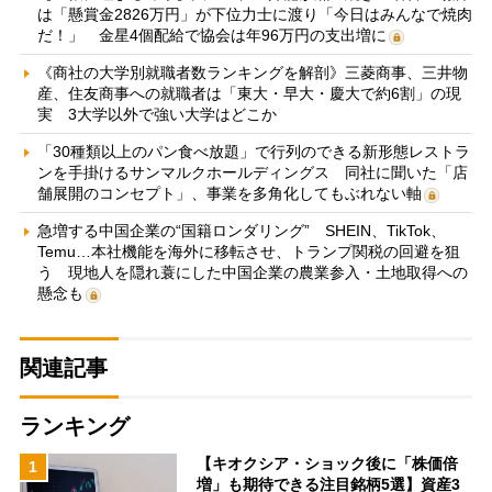
は「懸賞金2826万円」が下位力士に渡り「今日はみんなで焼肉
だ！」 金星4個配給で協会は年96万円の支出増に
《商社の大学別就職者数ランキングを解剖》三菱商事、三井物
産、住友商事への就職者は「東大・早大・慶大で約6割」の現
実 3大学以外で強い大学はどこか
「30種類以上のパン食べ放題」で行列のできる新形態レストラ
ンを手掛けるサンマルクホールディングス 同社に聞いた「店
舗展開のコンセプト」、事業を多角化してもぶれない軸
急増する中国企業の“国籍ロンダリング” SHEIN、TikTok、
Temu…本社機能を海外に移転させ、トランプ関税の回避を狙
う 現地人を隠れ蓑にした中国企業の農業参入・土地取得への
懸念も
関連記事
ランキング
【キオクシア・ショック後に「株価倍
1
増」も期待できる注目銘柄5選】資産3