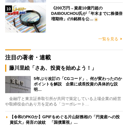
《200万円→資産10億円超の
10
DAIBOUCHOU氏が「年末までに株価倍
増期待」の5銘柄を公…
一覧を見る
注目の著者・連載
藤川里絵「さあ、投資を始めよう！」
5年ぶり改訂の「CGコード」、何が変わったのか
ポイントを解説 企業に成長投資の具体的な説
明…
金融庁と東京証券取引所が共同で策定している上場企業の経営
や取締役会のあり方を定める「コーポレート…
【令和のPKOか】GPIFをめぐる片山財務相の「円資産への投
資拡大」発言の波紋 「国債重視」…