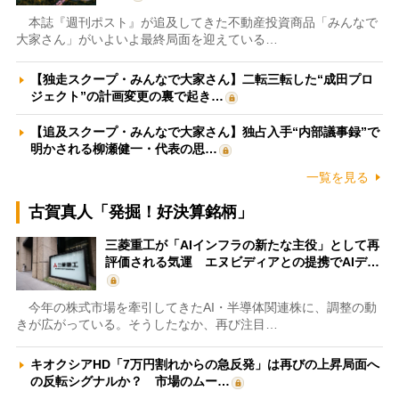
本誌『週刊ポスト』が追及してきた不動産投資商品「みんなで
大家さん」がいよいよ最終局面を迎えている…
【独走スクープ・みんなで大家さん】二転三転した“成田プロ
ジェクト”の計画変更の裏で起き…
【追及スクープ・みんなで大家さん】独占入手“内部議事録”で
明かされる柳瀬健一・代表の思…
一覧を見る
古賀真人「発掘！好決算銘柄」
三菱重工が「AIインフラの新たな主役」として再
評価される気運 エヌビディアとの提携でAIデ…
今年の株式市場を牽引してきたAI・半導体関連株に、調整の動
きが広がっている。そうしたなか、再び注目…
キオクシアHD「7万円割れからの急反発」は再びの上昇局面へ
の反転シグナルか？ 市場のムー…