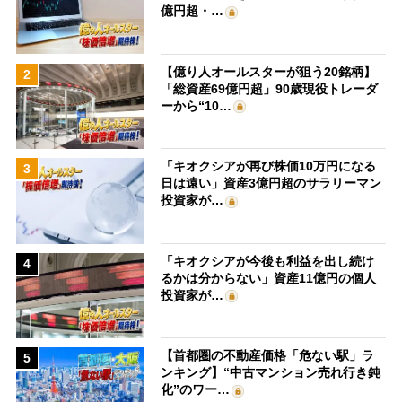
億円超・…
【億り人オールスターが狙う20銘柄】
2
「総資産69億円超」90歳現役トレーダ
ーから“10…
「キオクシアが再び株価10万円になる
3
日は遠い」資産3億円超のサラリーマン
投資家が…
「キオクシアが今後も利益を出し続け
4
るかは分からない」資産11億円の個人
投資家が…
【首都圏の不動産価格「危ない駅」ラ
5
ンキング】“中古マンション売れ行き鈍
化”のワー…