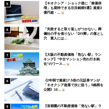
【キオクシア・ショック後に「株価倍
5
増」も期待できる注目銘柄5選】資産3
億円超・…
「失敗すると取り返しがつかない」葬
6
儀社の手を借りない「DIY葬」の落とし
穴 素人には…
【大阪の不動産価格「危ない駅」ラン
7
キング】“中古マンション売れ行き鈍
化”のワース…
《2年弱で資産17.5倍の元証券マンが
8
「キオクシア急落で次に狙う」5銘柄を
公開》10…
【首都圏の不動産価格「危ない駅」ラ
9