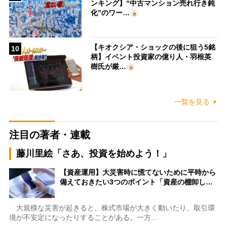
ンキング】“中古マンション売れ行き鈍
化”のワー…
【キオクシア・ショックの後に狙う5銘
10
柄】イベント投資家の億り人・羽根英
樹氏が厳…
一覧を見る
注目の著者・連載
藤川里絵「さあ、投資を始めよう！」
【資産運用】大災害時に慌てないために平時から
備えておきたい3つのポイント「資産の棚卸し…
大規模な災害が起きると、株式市場が大きく動いたり、取引環
境が不安定になったりすることがある。一方…