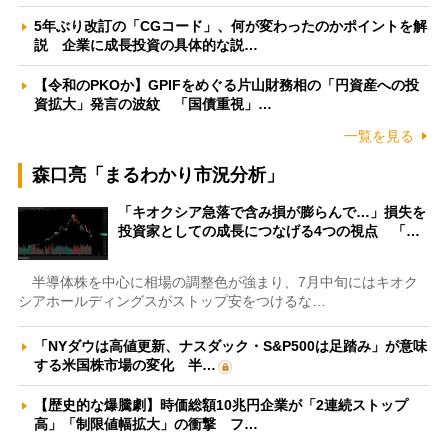
5年ぶり改訂の「CGコード」、何が変わったのかポイントを解
説 企業に成長投資の具体的な説…
【令和のPKOか】GPIFをめぐる片山財務相の「円資産への投
資拡大」発言の波紋 「国債重視」…
一覧を見る
森口亮「まるわかり市況分析」
「キオクシア急落で含み損が膨らんで…」損失を
投資家としての成長につなげる4つの視点 「…
半導体株を中心に相場の調整色が強まり、7月中旬にはキオク
シアホールディングスがストップ安をつけるな…
「NYダウは高値更新、ナスダック・S&P500は足踏み」が意味
する米国株市場の変化 半…
【歴史的な爆騰劇】時価総額10兆円企業が「2連続ストップ
高」「制限値幅拡大」の衝撃 フ…