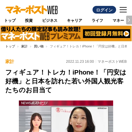
ログイン
トップ
投資
ビジネス
キャリア
ライフ
マネー
トップ
家計
買い物
フィギュア！トレカ！iPhone！「円安は好機」と日本
家計
2022.11.23 16:00
マネーポストWEB
フィギュア！トレカ！iPhone！「円安は
好機」と日本を訪れた若い外国人観光客
たちのお目当て