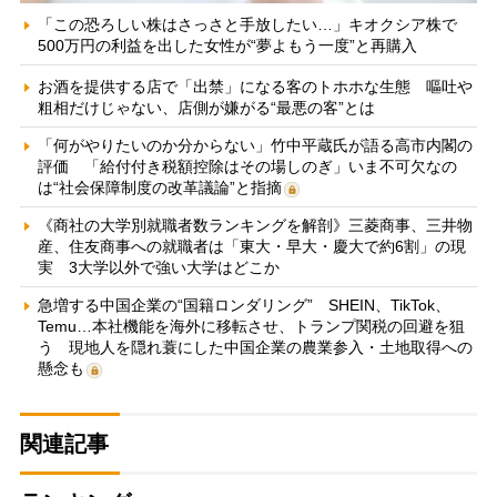
「この恐ろしい株はさっさと手放したい…」キオクシア株で
500万円の利益を出した女性が“夢よもう一度”と再購入
お酒を提供する店で「出禁」になる客のトホホな生態 嘔吐や
粗相だけじゃない、店側が嫌がる“最悪の客”とは
「何がやりたいのか分からない」竹中平蔵氏が語る高市内閣の
評価 「給付付き税額控除はその場しのぎ」いま不可欠なの
は“社会保障制度の改革議論”と指摘
《商社の大学別就職者数ランキングを解剖》三菱商事、三井物
産、住友商事への就職者は「東大・早大・慶大で約6割」の現
実 3大学以外で強い大学はどこか
急増する中国企業の“国籍ロンダリング” SHEIN、TikTok、
Temu…本社機能を海外に移転させ、トランプ関税の回避を狙
う 現地人を隠れ蓑にした中国企業の農業参入・土地取得への
懸念も
関連記事