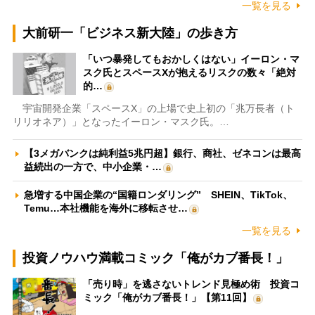
一覧を見る
大前研一「ビジネス新大陸」の歩き方
「いつ暴発してもおかしくはない」イーロン・マ
スク氏とスペースXが抱えるリスクの数々「絶対
的…
宇宙開発企業「スペースX」の上場で史上初の「兆万長者（ト
リリオネア）」となったイーロン・マスク氏。…
【3メガバンクは純利益5兆円超】銀行、商社、ゼネコンは最高
益続出の一方で、中小企業・…
急増する中国企業の“国籍ロンダリング” SHEIN、TikTok、
Temu…本社機能を海外に移転させ…
一覧を見る
投資ノウハウ満載コミック「俺がカブ番長！」
「売り時」を逃さないトレンド見極め術 投資コ
ミック「俺がカブ番長！」【第11回】