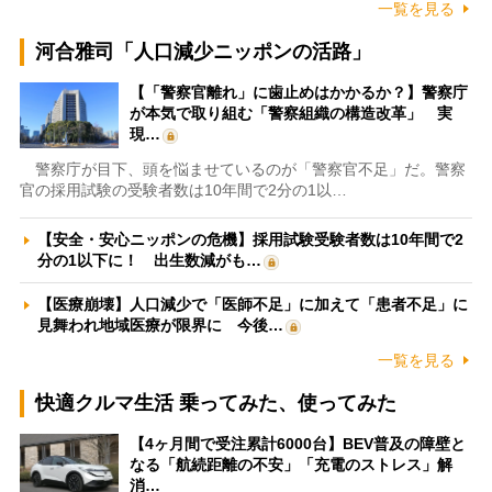
一覧を見る
河合雅司「人口減少ニッポンの活路」
【「警察官離れ」に歯止めはかかるか？】警察庁
が本気で取り組む「警察組織の構造改革」 実
現…
警察庁が目下、頭を悩ませているのが「警察官不足」だ。警察
官の採用試験の受験者数は10年間で2分の1以…
【安全・安心ニッポンの危機】採用試験受験者数は10年間で2
分の1以下に！ 出生数減がも…
【医療崩壊】人口減少で「医師不足」に加えて「患者不足」に
見舞われ地域医療が限界に 今後…
一覧を見る
快適クルマ生活 乗ってみた、使ってみた
【4ヶ月間で受注累計6000台】BEV普及の障壁と
なる「航続距離の不安」「充電のストレス」解
消…