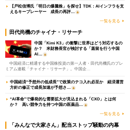
【戸松信博氏「明日の爆騰株」を探せ】TDK：AIインフラを支
えるキープレーヤー 成長の再評…
一覧を見る
田代尚機のチャイナ・リサーチ
中国「Kimi K3」の衝撃に世界はどう対応するの
か？ 米財務長官が検討する「蒸留を行う中国
AI…
中国経済に精通する中国株投資の第一人者・田代尚機氏のプレ
ミアム連載「チャイナ・リサーチ」。中国企…
中国経済“予想外の低成長”で政策のテコ入れ必至か 経済運営
方針の修正で成長加速が予想さ…
“AI革命”で爆発的な需要拡大が見込まれる「CXO」とは何
か？ 高い競争力を持つ中国の医薬品…
一覧を見る
「みんなで大家さん」配当ストップ騒動の内幕