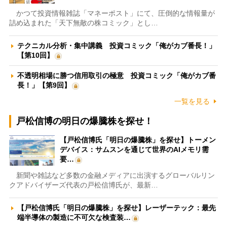
かつて投資情報雑誌「マネーポスト」にて、圧倒的な情報量が
詰め込まれた「天下無敵の株コミック」とし…
テクニカル分析・集中講義 投資コミック「俺がカブ番長！」
【第10回】
不透明相場に勝つ信用取引の極意 投資コミック「俺がカブ番
長！」【第9回】
一覧を見る
戸松信博の明日の爆騰株を探せ！
【戸松信博氏「明日の爆騰株」を探せ】トーメン
デバイス：サムスンを通じて世界のAIメモリ需
要…
新聞や雑誌など多数の金融メディアに出演するグローバルリン
クアドバイザーズ代表の戸松信博氏が、最新…
【戸松信博氏「明日の爆騰株」を探せ】レーザーテック：最先
端半導体の製造に不可欠な検査装…