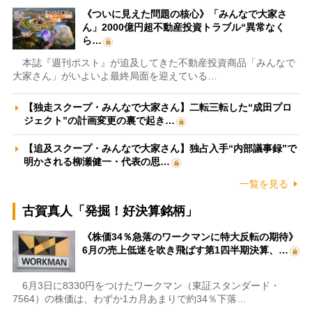
《ついに見えた問題の核心》「みんなで大家さ
ん」2000億円超不動産投資トラブル“異常なく
ら…
本誌『週刊ポスト』が追及してきた不動産投資商品「みんなで
大家さん」がいよいよ最終局面を迎えている…
【独走スクープ・みんなで大家さん】二転三転した“成田プロ
ジェクト”の計画変更の裏で起き…
【追及スクープ・みんなで大家さん】独占入手“内部議事録”で
明かされる柳瀬健一・代表の思…
一覧を見る
古賀真人「発掘！好決算銘柄」
《株価34％急落のワークマンに特大反転の期待》
6月の売上低迷を吹き飛ばす第1四半期決算、…
6月3日に8330円をつけたワークマン（東証スタンダード・
7564）の株価は、わずか1カ月あまりで約34％下落…