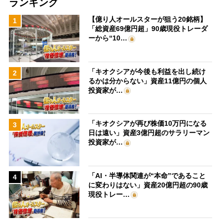
ランキング
【億り人オールスターが狙う20銘柄】
1
「総資産69億円超」90歳現役トレーダ
ーから“10…
「キオクシアが今後も利益を出し続け
2
るかは分からない」資産11億円の個人
投資家が…
「キオクシアが再び株価10万円になる
3
日は遠い」資産3億円超のサラリーマン
投資家が…
「AI・半導体関連が“本命”であること
4
に変わりはない」資産20億円超の90歳
現役トレー…