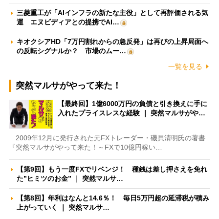
三菱重工が「AIインフラの新たな主役」として再評価される気
運 エヌビディアとの提携でAI…
キオクシアHD「7万円割れからの急反発」は再びの上昇局面へ
の反転シグナルか？ 市場のムー…
一覧を見る
突然マルサがやって来た！
【最終回】1億6000万円の負債と引き換えに手に
入れたプライスレスな経験 ｜ 突然マルサがや…
2009年12月に発行された元FXトレーダー・磯貝清明氏の著書
『突然マルサがやって来た！～FXで10億円稼い…
【第9回】もう一度FXでリベンジ！ 種銭は差し押さえを免れ
た”ヒミツのお金” ｜ 突然マルサ…
【第8回】年利はなんと14.6％！ 毎日5万円超の延滞税が積み
上がっていく ｜ 突然マルサ…