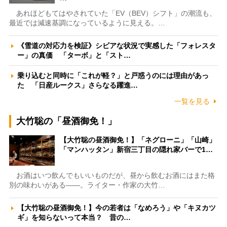
あれほどもてはやされていた「EV（BEV）シフト」の潮流も、
最近では減速基調になっているように見える。…
《雪道の対応力を検証》シビアな状況で実感した「フォレスタ
ー」の真価 「ターボ」と「スト…
乗り込むと同時に「これが軽？」と戸惑うのには理由があっ
た 「日産ルークス」さらなる躍進…
一覧を見る
大竹聡の「昼酒御免！」
【大竹聡の昼酒御免！】「ネグローニ」「山崎」
「マンハッタン」新宿三丁目の隠れ家バーで1…
お酒はいつ飲んでもいいものだが、昼から飲むお酒にはまた格
別の味わいがある――。ライター・作家の大竹…
【大竹聡の昼酒御免！】今の若者は「なめろう」や「キヌカツ
ギ」を知らないって本当？ 昔の…