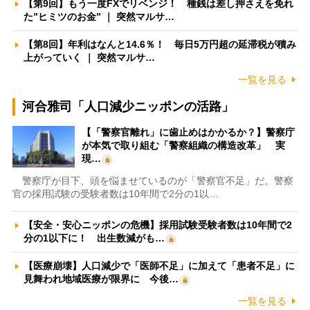
【第9回】もう一度FXでリベンジ！ 種銭は差し押さえを免れ
た”ヒミツのお金” ｜ 突然マルサ…
【第8回】年利はなんと14.6％！ 毎日5万円超の延滞税が積み
上がっていく ｜ 突然マルサ…
一覧を見る
河合雅司「人口減少ニッポンの活路」
【「警察官離れ」に歯止めはかかるか？】警察庁
が本気で取り組む「警察組織の構造改革」 実
現…
警察庁が目下、頭を悩ませているのが「警察官不足」だ。警察
官の採用試験の受験者数は10年間で2分の1以…
【安全・安心ニッポンの危機】採用試験受験者数は10年間で2
分の1以下に！ 出生数減がも…
【医療崩壊】人口減少で「医師不足」に加えて「患者不足」に
見舞われ地域医療が限界に 今後…
一覧を見る