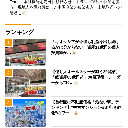
Temu…本社機能を海外に移転させ、トランプ関税の回避を狙
う 現地人を隠れ蓑にした中国企業の農業参入・土地取得への
懸念も
ランキング
「キオクシアが今後も利益を出し続け
1
るかは分からない」資産11億円の個人
投資家が…
【億り人オールスターが狙う20銘柄】
2
「総資産69億円超」90歳現役トレーダ
ーから“10…
【首都圏の不動産価格「危ない駅」ラ
3
ンキング】“中古マンション売れ行き鈍
化”のワー…