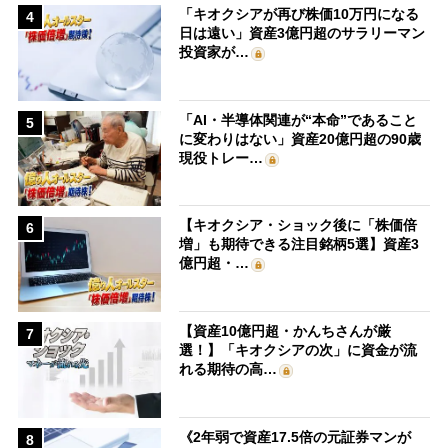
「キオクシアが再び株価10万円になる
4
日は遠い」資産3億円超のサラリーマン
投資家が…
「AI・半導体関連が“本命”であること
5
に変わりはない」資産20億円超の90歳
現役トレー…
【キオクシア・ショック後に「株価倍
6
増」も期待できる注目銘柄5選】資産3
億円超・…
【資産10億円超・かんちさんが厳
7
選！】「キオクシアの次」に資金が流
れる期待の高…
《2年弱で資産17.5倍の元証券マンが
8