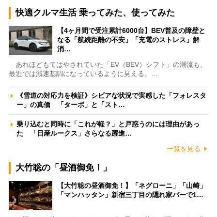
快適クルマ生活 乗ってみた、使ってみた
【4ヶ月間で受注累計6000台】BEV普及の障壁と
なる「航続距離の不安」「充電のストレス」解
消…
あれほどもてはやされていた「EV（BEV）シフト」の潮流も、
最近では減速基調になっているように見える。…
《雪道の対応力を検証》シビアな状況で実感した「フォレスタ
ー」の真価 「ターボ」と「スト…
乗り込むと同時に「これが軽？」と戸惑うのには理由があっ
た 「日産ルークス」さらなる躍進…
一覧を見る
大竹聡の「昼酒御免！」
【大竹聡の昼酒御免！】「ネグローニ」「山崎」
「マンハッタン」新宿三丁目の隠れ家バーで1…