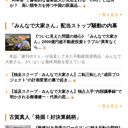
“AI革命”で爆発的な需要拡大が見込まれる「CXO」とは何
か？ 高い競争力を持つ中国の医薬品…
一覧を見る
「みんなで大家さん」配当ストップ騒動の内幕
《ついに見えた問題の核心》「みんなで大家さ
ん」2000億円超不動産投資トラブル“異常なく
ら…
本誌『週刊ポスト』が追及してきた不動産投資商品「みんなで
大家さん」がいよいよ最終局面を迎えている…
【独走スクープ・みんなで大家さん】二転三転した“成田プロ
ジェクト”の計画変更の裏で起き…
【追及スクープ・みんなで大家さん】独占入手“内部議事録”で
明かされる柳瀬健一・代表の思…
一覧を見る
古賀真人「発掘！好決算銘柄」
《株価34％急落のワークマンに特大反転の期待》