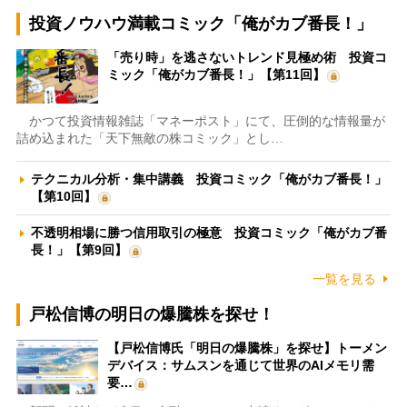
投資ノウハウ満載コミック「俺がカブ番長！」
「売り時」を逃さないトレンド見極め術 投資コ
ミック「俺がカブ番長！」【第11回】
かつて投資情報雑誌「マネーポスト」にて、圧倒的な情報量が
詰め込まれた「天下無敵の株コミック」とし…
テクニカル分析・集中講義 投資コミック「俺がカブ番長！」
【第10回】
不透明相場に勝つ信用取引の極意 投資コミック「俺がカブ番
長！」【第9回】
一覧を見る
戸松信博の明日の爆騰株を探せ！
【戸松信博氏「明日の爆騰株」を探せ】トーメン
デバイス：サムスンを通じて世界のAIメモリ需
要…