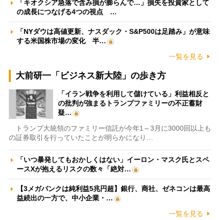
「キオクシア急落で含み損が膨らんで…」損失を投資家として
の成長につなげる4つの視点 …
「NYダウは高値更新、ナスダック・S&P500は足踏み」が意味
する米国株市場の変化 半…
一覧を見る
大前研一「ビジネス新大陸」の歩き方
「イラン戦争を利用して儲けている」利益相反と
の批判が強まるトランプファミリーの不正蓄財
疑…
トランプ大統領のファミリー信託が今年1～3月に3000回以上も
の証券取引を行っていたことが明らかになり…
「いつ暴発してもおかしくはない」イーロン・マスク氏とスペ
ースXが抱えるリスクの数々「絶対…
【3メガバンクは純利益5兆円超】銀行、商社、ゼネコンは最高
益続出の一方で、中小企業・…
一覧を見る