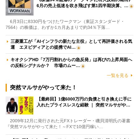
6月の売上低迷を吹き飛ばす第1四半期決算、…
6月3日に8330円をつけたワークマン（東証スタンダード・
7564）の株価は、わずか1カ月あまりで約34％下落…
三菱重工が「AIインフラの新たな主役」として再評価される気
運 エヌビディアとの提携でAI…
キオクシアHD「7万円割れからの急反発」は再びの上昇局面へ
の反転シグナルか？ 市場のムー…
一覧を見る
突然マルサがやって来た！
【最終回】1億6000万円の負債と引き換えに手に
入れたプライスレスな経験 ｜ 突然マルサがや…
2009年12月に発行された元FXトレーダー・磯貝清明氏の著書
『突然マルサがやって来た！～FXで10億円稼い…