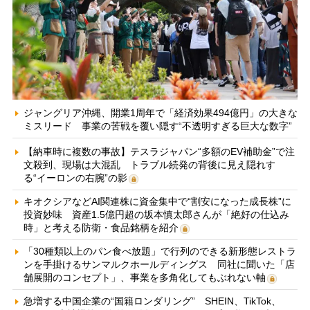
ジャングリア沖縄、開業1周年で「経済効果494億円」の大きな
ミスリード 事業の苦戦を覆い隠す“不透明すぎる巨大な数字”
【納車時に複数の事故】テスラジャパン“多額のEV補助金”で注
文殺到、現場は大混乱 トラブル続発の背後に見え隠れす
る“イーロンの右腕”の影
キオクシアなどAI関連株に資金集中で“割安になった成長株”に
投資妙味 資産1.5億円超の坂本慎太郎さんが「絶好の仕込み
時」と考える防衛・食品銘柄を紹介
「30種類以上のパン食べ放題」で行列のできる新形態レストラ
ンを手掛けるサンマルクホールディングス 同社に聞いた「店
舗展開のコンセプト」、事業を多角化してもぶれない軸
急増する中国企業の“国籍ロンダリング” SHEIN、TikTok、