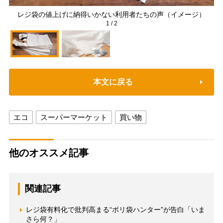
レジ袋の値上げに納得いかない利用者たちの声（イメージ）
数
1
/
2
本文に戻る
エコ
スーパーマーケット
買い物
他のオススメ記事
関連記事
レジ袋有料化で批判高まる“ポリ袋ハンター”が告白「いま
さら何？」