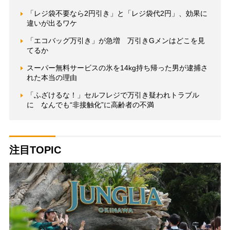
「レジ袋不要なら2円引き」と「レジ袋代2円」、効果に
違いが出るワケ
「エコバッグ万引き」が急増 万引きGメンはどこを見
てるか
スーパー無料サービスの氷を14kg持ち帰った男が逮捕さ
れた本当の理由
「ふざけるな！」セルフレジで万引き疑われトラブル
に なんでも“非接触化”に高齢者の不満
注目TOPIC