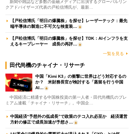
新聞や雑誌など多数の金融メディアに出演するグローバルリン
クアドバイザーズ代表の戸松信博氏が、最新…
【戸松信博氏「明日の爆騰株」を探せ】レーザーテック：最先
端半導体の製造に不可欠な検査装…
【戸松信博氏「明日の爆騰株」を探せ】TDK：AIインフラを支
えるキープレーヤー 成長の再評…
一覧を見る
田代尚機のチャイナ・リサーチ
中国「Kimi K3」の衝撃に世界はどう対応するの
か？ 米財務長官が検討する「蒸留を行う中国
AI…
中国経済に精通する中国株投資の第一人者・田代尚機氏のプレ
ミアム連載「チャイナ・リサーチ」。中国企…
中国経済“予想外の低成長”で政策のテコ入れ必至か 経済運営
方針の修正で成長加速が予想さ…