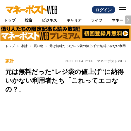
ログイン
トップ
投資
ビジネス
キャリア
ライフ
マネー
トップ
家計
買い物
元は無料だった“レジ袋の値上げ”に納得いかない利用者
家計
2022.12.04 15:00
マネーポストWEB
元は無料だった“レジ袋の値上げ”に納得
いかない利用者たち「これってエコな
の？」
Loaded
:
100.00%
/
Unmute