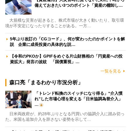
備えておきたい3つのポイント「資産の棚卸し…
大規模な災害が起きると、株式市場が大きく動いたり、取引環
境が不安定になったりすることがある。一方…
5年ぶり改訂の「CGコード」、何が変わったのかポイントを解
説 企業に成長投資の具体的な説…
【令和のPKOか】GPIFをめぐる片山財務相の「円資産への投
資拡大」発言の波紋 「国債重視」…
一覧を見る
森口亮「まるわかり市況分析」
「トレンド転換のスイッチになり得る」“介入慣
れ”した市場心理を変える「日米協調為替介入」
…
日米両政府が、約28年ぶりとなる円買いの協調介入に踏み切っ
た。米国も追加介入を辞さない姿勢を示して…