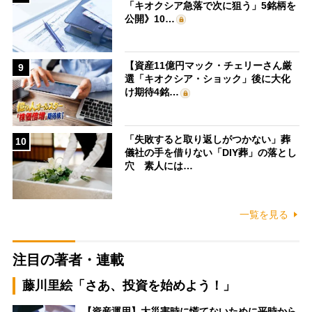
「キオクシア急落で次に狙う」5銘柄を
公開》10…
【資産11億円マック・チェリーさん厳
9
選「キオクシア・ショック」後に大化
け期待4銘…
「失敗すると取り返しがつかない」葬
10
儀社の手を借りない「DIY葬」の落とし
穴 素人には…
一覧を見る
注目の著者・連載
藤川里絵「さあ、投資を始めよう！」
【資産運用】大災害時に慌てないために平時から