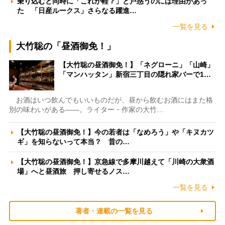
乗り込むと同時に「これが軽？」と戸惑うのには理由があっ
た 「日産ルークス」さらなる躍進…
一覧を見る
大竹聡の「昼酒御免！」
【大竹聡の昼酒御免！】「ネグローニ」「山崎」
「マンハッタン」新宿三丁目の隠れ家バーで1…
お酒はいつ飲んでもいいものだが、昼から飲むお酒にはまた格
別の味わいがある――。ライター・作家の大竹…
【大竹聡の昼酒御免！】今の若者は「なめろう」や「キヌカツ
ギ」を知らないって本当？ 昔の…
【大竹聡の昼酒御免！】京急線で多摩川越えて「川崎の大衆酒
場」へと昼酒旅 押し寄せるノス…
一覧を見る
著者・連載の一覧を見る