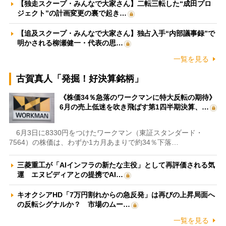
【独走スクープ・みんなで大家さん】二転三転した“成田プロ
ジェクト”の計画変更の裏で起き…
【追及スクープ・みんなで大家さん】独占入手“内部議事録”で
明かされる柳瀬健一・代表の思…
一覧を見る
古賀真人「発掘！好決算銘柄」
《株価34％急落のワークマンに特大反転の期待》
6月の売上低迷を吹き飛ばす第1四半期決算、…
6月3日に8330円をつけたワークマン（東証スタンダード・
7564）の株価は、わずか1カ月あまりで約34％下落…
三菱重工が「AIインフラの新たな主役」として再評価される気
運 エヌビディアとの提携でAI…
キオクシアHD「7万円割れからの急反発」は再びの上昇局面へ
の反転シグナルか？ 市場のムー…
一覧を見る