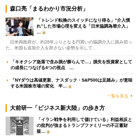
森口亮「まるわかり市況分析」
「トレンド転換のスイッチになり得る」“介入慣
れ”した市場心理を変える「日米協調為替介入」
…
日米両政府が、約28年ぶりとなる円買いの協調介入に踏み切っ
た。米国も追加介入を辞さない姿勢を示して…
「キオクシア急落で含み損が膨らんで…」損失を投資家として
の成長につなげる4つの視点 …
「NYダウは高値更新、ナスダック・S&P500は足踏み」が意味
する米国株市場の変化 半…
一覧を見る
大前研一「ビジネス新大陸」の歩き方
「イラン戦争を利用して儲けている」利益相反と
の批判が強まるトランプファミリーの不正蓄財
疑…