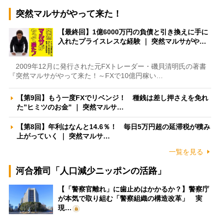
突然マルサがやって来た！
【最終回】1億6000万円の負債と引き換えに手に
入れたプライスレスな経験 ｜ 突然マルサがや…
2009年12月に発行された元FXトレーダー・磯貝清明氏の著書
『突然マルサがやって来た！～FXで10億円稼い…
【第9回】もう一度FXでリベンジ！ 種銭は差し押さえを免れ
た”ヒミツのお金” ｜ 突然マルサ…
【第8回】年利はなんと14.6％！ 毎日5万円超の延滞税が積み
上がっていく ｜ 突然マルサ…
一覧を見る
河合雅司「人口減少ニッポンの活路」
【「警察官離れ」に歯止めはかかるか？】警察庁
が本気で取り組む「警察組織の構造改革」 実
現…