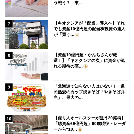
う戦う？ 東…
【キオクシアが「配当」導入へ】それ
7
でも資産10億円超の配当株投資の達人
が「買う…
【資産10億円超・かんちさんが厳
8
選！】「キオクシアの次」に資金が流
れる期待の高…
「北海道で知らない人はいない！」道
9
民熱愛のカップ焼きそば「やきそば弁
当」、最大の…
【億り人オールスターが狙う20銘柄】
10
「総資産69億円超」90歳現役トレーダ
ーから“10…