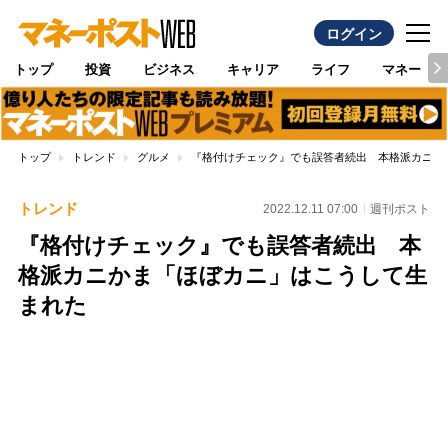
ログイン
トップ
投資
ビジネス
キャリア
ライフ
マネー
トップ
トレンド
グルメ
『格付けチェック』でも誤答者続出 本格派カニか
トレンド
2022.12.11 07:00
週刊ポスト
『格付けチェック』でも誤答者続出 本
格派カニかま「ほぼカニ」はこうして生
まれた
Loaded
:
100.00%
/
Unmute