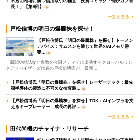
不透明相場に勝つ信用取引の極意 投資コミック「俺がカブ番
長！」【第9回】
一覧を見る
戸松信博の明日の爆騰株を探せ！
【戸松信博氏「明日の爆騰株」を探せ】トーメン
デバイス：サムスンを通じて世界のAIメモリ需
要…
新聞や雑誌など多数の金融メディアに出演するグローバルリン
クアドバイザーズ代表の戸松信博氏が、最新…
【戸松信博氏「明日の爆騰株」を探せ】レーザーテック：最先
端半導体の製造に不可欠な検査装…
【戸松信博氏「明日の爆騰株」を探せ】TDK：AIインフラを支
えるキープレーヤー 成長の再評…
一覧を見る
田代尚機のチャイナ・リサーチ