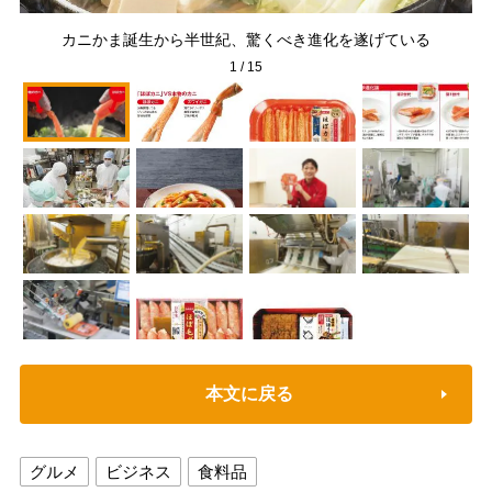
カニかま誕生から半世紀、驚くべき進化を遂げている
1
/
15
本文に戻る
グルメ
ビジネス
食料品