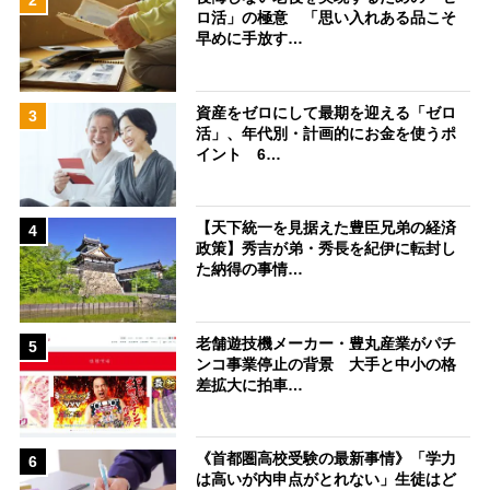
2
ロ活」の極意 「思い入れある品こそ
早めに手放す…
資産をゼロにして最期を迎える「ゼロ
3
活」、年代別・計画的にお金を使うポ
イント 6…
【天下統一を見据えた豊臣兄弟の経済
4
政策】秀吉が弟・秀長を紀伊に転封し
た納得の事情…
老舗遊技機メーカー・豊丸産業がパチ
5
ンコ事業停止の背景 大手と中小の格
差拡大に拍車…
《首都圏高校受験の最新事情》「学力
6
は高いが内申点がとれない」生徒はど