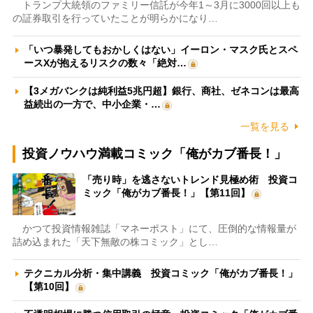
トランプ大統領のファミリー信託が今年1～3月に3000回以上も
の証券取引を行っていたことが明らかになり…
「いつ暴発してもおかしくはない」イーロン・マスク氏とスペ
ースXが抱えるリスクの数々「絶対…
【3メガバンクは純利益5兆円超】銀行、商社、ゼネコンは最高
益続出の一方で、中小企業・…
一覧を見る
投資ノウハウ満載コミック「俺がカブ番長！」
「売り時」を逃さないトレンド見極め術 投資コ
ミック「俺がカブ番長！」【第11回】
かつて投資情報雑誌「マネーポスト」にて、圧倒的な情報量が
詰め込まれた「天下無敵の株コミック」とし…
テクニカル分析・集中講義 投資コミック「俺がカブ番長！」
【第10回】