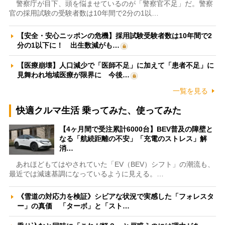
警察庁が目下、頭を悩ませているのが「警察官不足」だ。警察
官の採用試験の受験者数は10年間で2分の1以…
【安全・安心ニッポンの危機】採用試験受験者数は10年間で2
分の1以下に！ 出生数減がも…
【医療崩壊】人口減少で「医師不足」に加えて「患者不足」に
見舞われ地域医療が限界に 今後…
一覧を見る
快適クルマ生活 乗ってみた、使ってみた
【4ヶ月間で受注累計6000台】BEV普及の障壁と
なる「航続距離の不安」「充電のストレス」解
消…
あれほどもてはやされていた「EV（BEV）シフト」の潮流も、
最近では減速基調になっているように見える。…
《雪道の対応力を検証》シビアな状況で実感した「フォレスタ
ー」の真価 「ターボ」と「スト…