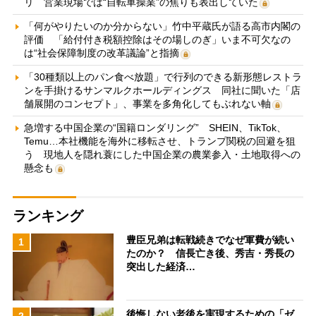
リ 営業現場では“自転車操業”の焦りも表出していた
「何がやりたいのか分からない」竹中平蔵氏が語る高市内閣の
評価 「給付付き税額控除はその場しのぎ」いま不可欠なの
は“社会保障制度の改革議論”と指摘
「30種類以上のパン食べ放題」で行列のできる新形態レストラ
ンを手掛けるサンマルクホールディングス 同社に聞いた「店
舗展開のコンセプト」、事業を多角化してもぶれない軸
急増する中国企業の“国籍ロンダリング” SHEIN、TikTok、
Temu…本社機能を海外に移転させ、トランプ関税の回避を狙
う 現地人を隠れ蓑にした中国企業の農業参入・土地取得への
懸念も
ランキング
豊臣兄弟は転戦続きでなぜ軍費が続い
1
たのか？ 信長亡き後、秀吉・秀長の
突出した経済…
後悔しない老後を実現するための「ゼ