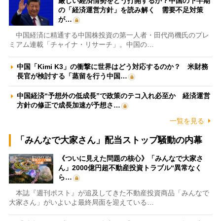
厳しい経済情勢をどう打開するか？中国の下半期
の「経済運営方針」を読み解く 需要不足対策
が…
中国経済に精通する中国株投資の第一人者・田代尚機氏のプレ
ミアム連載「チャイナ・リサーチ」。中国の…
中国「Kimi K3」の衝撃に世界はどう対応するのか？ 米財務
長官が検討する「蒸留を行う中国…
中国経済“予想外の低成長”で政策のテコ入れ必至か 経済運営
方針の修正で成長加速が予想さ…
一覧を見る
「みんなで大家さん」配当ストップ騒動の内幕
《ついに見えた問題の核心》「みんなで大家さ
ん」2000億円超不動産投資トラブル“異常なく
ら…
本誌『週刊ポスト』が追及してきた不動産投資商品「みんなで
大家さん」がいよいよ最終局面を迎えている…