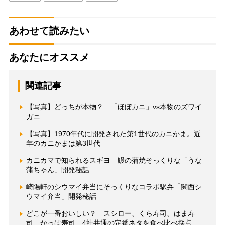
あわせて読みたい
あなたにオススメ
関連記事
【写真】どっちが本物？ 「ほぼカニ」vs本物のズワイ
ガニ
【写真】1970年代に開発された第1世代のカニかま。近
年のカニかまは第3世代
カニカマで知られるスギヨ 鰻の蒲焼そっくりな「うな
蒲ちゃん」開発秘話
崎陽軒のシウマイ弁当にそっくりなコラボ駅弁「関西シ
ウマイ弁当」開発秘話
どこが一番おいしい？ スシロー、くら寿司、はま寿
司、かっぱ寿司、4社共通の定番ネタを食べ比べ採点