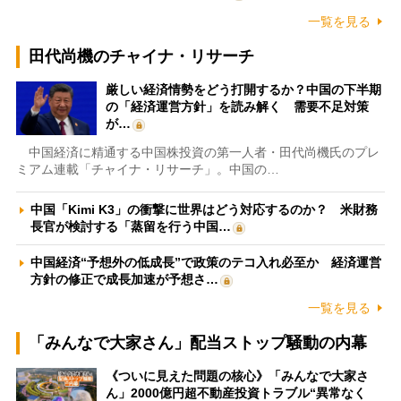
一覧を見る
田代尚機のチャイナ・リサーチ
厳しい経済情勢をどう打開するか？中国の下半期
の「経済運営方針」を読み解く 需要不足対策
が…
中国経済に精通する中国株投資の第一人者・田代尚機氏のプレ
ミアム連載「チャイナ・リサーチ」。中国の…
中国「Kimi K3」の衝撃に世界はどう対応するのか？ 米財務
長官が検討する「蒸留を行う中国…
中国経済“予想外の低成長”で政策のテコ入れ必至か 経済運営
方針の修正で成長加速が予想さ…
一覧を見る
「みんなで大家さん」配当ストップ騒動の内幕
《ついに見えた問題の核心》「みんなで大家さ
ん」2000億円超不動産投資トラブル“異常なく