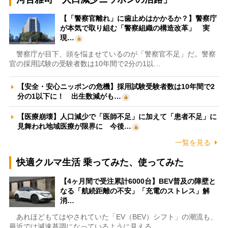
【「警察官離れ」に歯止めはかかるか？】警察庁
が本気で取り組む「警察組織の構造改革」 実
現…
警察庁が目下、頭を悩ませているのが「警察官不足」だ。警察
官の採用試験の受験者数は10年間で2分の1以…
【安全・安心ニッポンの危機】採用試験受験者数は10年間で2
分の1以下に！ 出生数減がも…
【医療崩壊】人口減少で「医師不足」に加えて「患者不足」に
見舞われ地域医療が限界に 今後…
一覧を見る
快適クルマ生活 乗ってみた、使ってみた
【4ヶ月間で受注累計6000台】BEV普及の障壁と
なる「航続距離の不安」「充電のストレス」解
消…
あれほどもてはやされていた「EV（BEV）シフト」の潮流も、
最近では減速基調になっているように見える。…