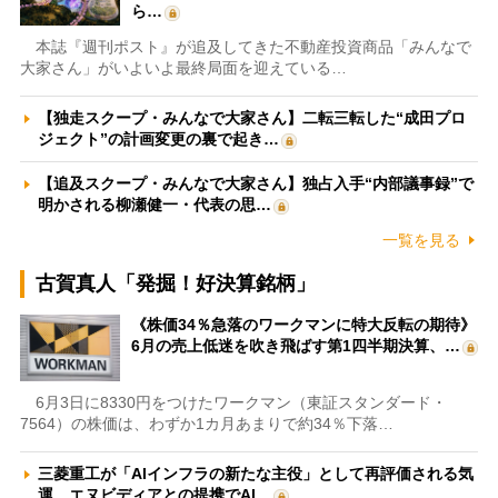
ら…
本誌『週刊ポスト』が追及してきた不動産投資商品「みんなで
大家さん」がいよいよ最終局面を迎えている…
【独走スクープ・みんなで大家さん】二転三転した“成田プロ
ジェクト”の計画変更の裏で起き…
【追及スクープ・みんなで大家さん】独占入手“内部議事録”で
明かされる柳瀬健一・代表の思…
一覧を見る
古賀真人「発掘！好決算銘柄」
《株価34％急落のワークマンに特大反転の期待》
6月の売上低迷を吹き飛ばす第1四半期決算、…
6月3日に8330円をつけたワークマン（東証スタンダード・
7564）の株価は、わずか1カ月あまりで約34％下落…
三菱重工が「AIインフラの新たな主役」として再評価される気
運 エヌビディアとの提携でAI…