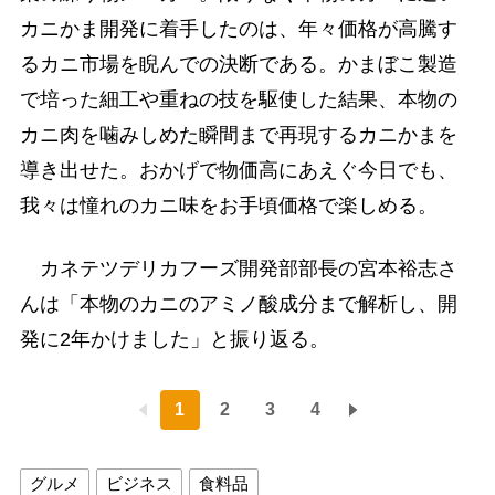
カニかま開発に着手したのは、年々価格が高騰す
るカニ市場を睨んでの決断である。かまぼこ製造
で培った細工や重ねの技を駆使した結果、本物の
カニ肉を噛みしめた瞬間まで再現するカニかまを
導き出せた。おかげで物価高にあえぐ今日でも、
我々は憧れのカニ味をお手頃価格で楽しめる。
カネテツデリカフーズ開発部部長の宮本裕志さ
んは「本物のカニのアミノ酸成分まで解析し、開
発に2年かけました」と振り返る。
1
2
3
4
グルメ
ビジネス
食料品