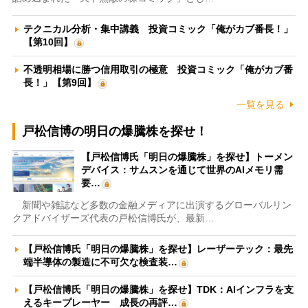
テクニカル分析・集中講義 投資コミック「俺がカブ番長！」
【第10回】
不透明相場に勝つ信用取引の極意 投資コミック「俺がカブ番
長！」【第9回】
一覧を見る
戸松信博の明日の爆騰株を探せ！
【戸松信博氏「明日の爆騰株」を探せ】トーメン
デバイス：サムスンを通じて世界のAIメモリ需
要…
新聞や雑誌など多数の金融メディアに出演するグローバルリン
クアドバイザーズ代表の戸松信博氏が、最新…
【戸松信博氏「明日の爆騰株」を探せ】レーザーテック：最先
端半導体の製造に不可欠な検査装…
【戸松信博氏「明日の爆騰株」を探せ】TDK：AIインフラを支
えるキープレーヤー 成長の再評…