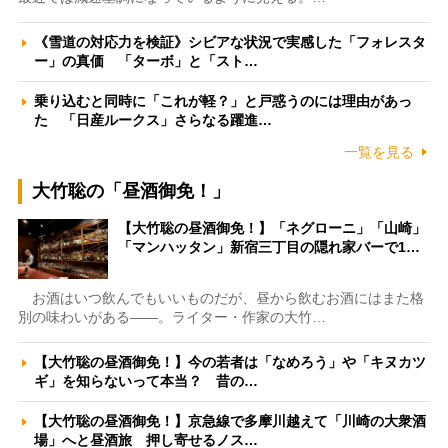
《雪道の対応力を検証》シビアな状況で実感した「フォレスタ
ー」の真価 「ターボ」と「スト…
乗り込むと同時に「これが軽？」と戸惑うのには理由があっ
た 「日産ルークス」さらなる躍進…
一覧を見る
大竹聡の「昼酒御免！」
【大竹聡の昼酒御免！】「ネグローニ」「山崎」
「マンハッタン」新宿三丁目の隠れ家バーで1…
お酒はいつ飲んでもいいものだが、昼から飲むお酒にはまた格
別の味わいがある――。ライター・作家の大竹…
【大竹聡の昼酒御免！】今の若者は「なめろう」や「キヌカツ
ギ」を知らないって本当？ 昔の…
【大竹聡の昼酒御免！】京急線で多摩川越えて「川崎の大衆酒
場」へと昼酒旅 押し寄せるノス…