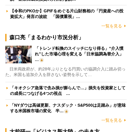
【令和のPKOか】GPIFをめぐる片山財務相の「円資産への投
資拡大」発言の波紋 「国債重視」…
一覧を見る
森口亮「まるわかり市況分析」
「トレンド転換のスイッチになり得る」“介入慣
れ”した市場心理を変える「日米協調為替介入」
…
日米両政府が、約28年ぶりとなる円買いの協調介入に踏み切っ
た。米国も追加介入を辞さない姿勢を示して…
「キオクシア急落で含み損が膨らんで…」損失を投資家として
の成長につなげる4つの視点 …
「NYダウは高値更新、ナスダック・S&P500は足踏み」が意味
する米国株市場の変化 半…
一覧を見る
大前研一「ビジネス新大陸」の歩き方