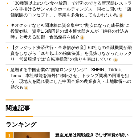
「30種類以上のパン食べ放題」で行列のできる新形態レストラ
ンを手掛けるサンマルクホールディングス 同社に聞いた「店
舗展開のコンセプト」、事業を多角化してもぶれない軸
キオクシアなどAI関連株に資金集中で“割安になった成長株”に
投資妙味 資産1.5億円超の坂本慎太郎さんが「絶好の仕込み
時」と考える防衛・食品銘柄を紹介
【クレジット決済代行・全東信が破産】63社もの金融機関が融
資をしながら「20年以上の粉飾決算」を見抜けなかったカラク
リ 営業現場では“自転車操業”の焦りも表出していた
急増する中国企業の“国籍ロンダリング” SHEIN、TikTok、
Temu…本社機能を海外に移転させ、トランプ関税の回避を狙
う 現地人を隠れ蓑にした中国企業の農業参入・土地取得への
懸念も
関連記事
ランキング
豊臣兄弟は転戦続きでなぜ軍費が続い
1