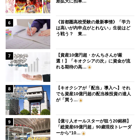
差拡大に拍車…
《首都圏高校受験の最新事情》「学力
6
は高いが内申点がとれない」生徒はど
う戦う？ 東…
【資産10億円超・かんちさんが厳
7
選！】「キオクシアの次」に資金が流
れる期待の高…
【キオクシアが「配当」導入へ】それ
8
でも資産10億円超の配当株投資の達人
が「買う…
【億り人オールスターが狙う20銘柄】
9
「総資産69億円超」90歳現役トレーダ
ーから“10…