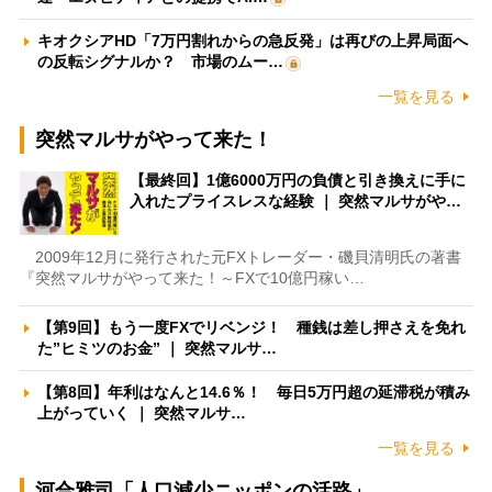
キオクシアHD「7万円割れからの急反発」は再びの上昇局面へ
の反転シグナルか？ 市場のムー…
一覧を見る
突然マルサがやって来た！
【最終回】1億6000万円の負債と引き換えに手に
入れたプライスレスな経験 ｜ 突然マルサがや…
2009年12月に発行された元FXトレーダー・磯貝清明氏の著書
『突然マルサがやって来た！～FXで10億円稼い…
【第9回】もう一度FXでリベンジ！ 種銭は差し押さえを免れ
た”ヒミツのお金” ｜ 突然マルサ…
【第8回】年利はなんと14.6％！ 毎日5万円超の延滞税が積み
上がっていく ｜ 突然マルサ…
一覧を見る
河合雅司「人口減少ニッポンの活路」