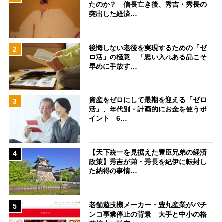
たのか？ 信長亡き後、秀吉・秀長の
突出した経済…
後悔しない老後を実現するための「ゼ
2
ロ活」の極意 「思い入れある品こそ
早めに手放す…
資産をゼロにして最期を迎える「ゼロ
3
活」、年代別・計画的にお金を使うポ
イント 6…
【天下統一を見据えた豊臣兄弟の経済
4
政策】秀吉が弟・秀長を紀伊に転封し
た納得の事情…
老舗遊技機メーカー・豊丸産業がパチ
5
ンコ事業停止の背景 大手と中小の格