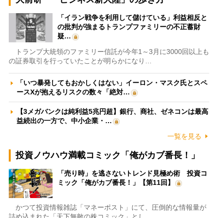
「イラン戦争を利用して儲けている」利益相反と
の批判が強まるトランプファミリーの不正蓄財
疑…
トランプ大統領のファミリー信託が今年1～3月に3000回以上も
の証券取引を行っていたことが明らかになり…
「いつ暴発してもおかしくはない」イーロン・マスク氏とスペ
ースXが抱えるリスクの数々「絶対…
【3メガバンクは純利益5兆円超】銀行、商社、ゼネコンは最高
益続出の一方で、中小企業・…
一覧を見る
投資ノウハウ満載コミック「俺がカブ番長！」
「売り時」を逃さないトレンド見極め術 投資コ
ミック「俺がカブ番長！」【第11回】
かつて投資情報雑誌「マネーポスト」にて、圧倒的な情報量が
詰め込まれた「天下無敵の株コミック」とし…