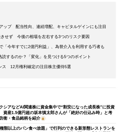
クアップ 配当性向、連続増配、キャピタルゲインにも注目
続きせず 今後の相場を左右する3つのリスク要因
場で「今年すでに2億円利益」、為替介入を利用する巧者も
熟読するのか？「変化」を見つける5つのポイント
ス 12月権利確定の注目株主優待5選
クシアなどAI関連株に資金集中で“割安になった成長株”に投資
 資産1.5億円超の坂本慎太郎さんが「絶好の仕込み時」と考
防衛・食品銘柄を紹介
0種類以上のパン食べ放題」で行列のできる新形態レストランを