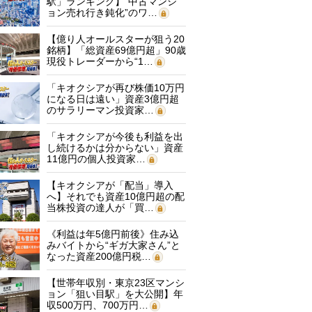
駅」ランキング】“中古マンシ
ョン売れ行き鈍化”のワ…
【億り人オールスターが狙う20
銘柄】「総資産69億円超」90歳
現役トレーダーから“1…
「キオクシアが再び株価10万円
になる日は遠い」資産3億円超
のサラリーマン投資家…
「キオクシアが今後も利益を出
し続けるかは分からない」資産
11億円の個人投資家…
【キオクシアが「配当」導入
へ】それでも資産10億円超の配
当株投資の達人が「買…
《利益は年5億円前後》住み込
みバイトから“ギガ大家さん”と
なった資産200億円税…
【世帯年収別・東京23区マンシ
ョン「狙い目駅」を大公開】年
収500万円、700万円…