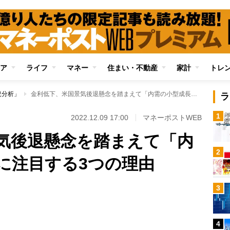
ア
ライフ
マネー
住まい・不動産
家計
トレ
況分析」
金利低下、米国景気後退懸念を踏まえて「内需の小型成長株」に注目する3つの理由
ラ
1
2022.12.09 17:00
マネーポストWEB
気後退懸念を踏まえて「内
2
に注目する3つの理由
Loaded
:
3
97.13%
/
4