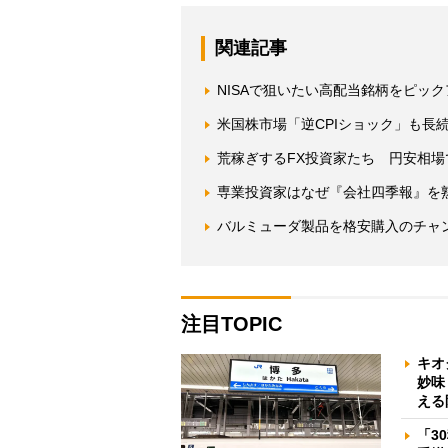
関連記事
NISAで狙いたい高配当銘柄をピッ
米国株市場「逆CPIショック」も長
荒稼ぎするFX投資家たち 円安相
専業投資家はなぜ『会社四季報』を
バルミューダ製品を格安購入のチャン
注目TOPIC
キオ
妙味
える
「3