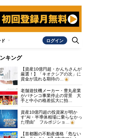
ンド
ログイン
ンキング
【資産10億円超・かんちさんが
厳選！】「キオクシアの次」に
資金が流れる期待の…
老舗遊技機メーカー・豊丸産業
がパチンコ事業停止の背景 大
手と中小の格差拡大に拍…
資産10億円超の投資家が明か
す“AI・半導体相場に乗らなかっ
た理由” フルポジショ…
【首都圏の不動産価格「危ない