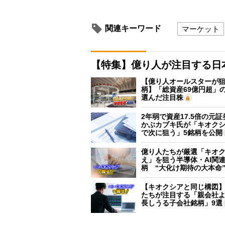
関連キーワード
マーケット
【特集】億り人が注目する日
【億り人オールスターが狙
柄】「総資産69億円超」の
選んだ注目株
2年弱で資産17.5倍の元
かぶカブキ氏が「キオク
で次に狙う」5銘柄を公開
億り人たちが厳選「キオ
え」を狙う半導体・AI関連
柄 “大化け期待の大本命
【キオクシアと同じ構図
たちが注目する「親会社
長しうる子会社銘柄」9選