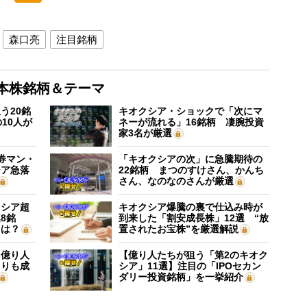
森口亮
注目銘柄
本株銘柄＆テーマ
う20銘
キオクシア・ショックで「次にマ
10人が
ネーが流れる」16銘柄 凄腕投資
家3名が厳選
証券マン・
「キオクシアの次」に急騰期待の
シア急落
22銘柄 まつのすけさん、かんち
さん、なのなのさんが厳選
クシア超
キオクシア爆騰の裏で仕込み時が
8銘
到来した「割安成長株」12選 “放
”は？
置されたお宝株”を厳選解説
】億り人
【億り人たちが狙う「第2のキオク
よりも成
シア」11選】注目の「IPOセカン
ダリー投資銘柄」を一挙紹介