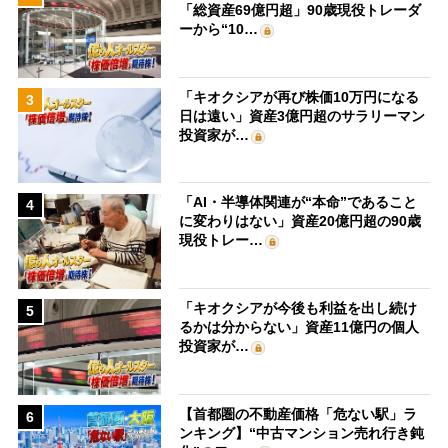
「総資産69億円超」90歳現役トレーダ
ーから“10…
「キオクシアが再び株価10万円になる
3
日は遠い」資産3億円超のサラリーマン
投資家が…
「AI・半導体関連が“本命”であること
4
に変わりはない」資産20億円超の90歳
現役トレー…
「キオクシアが今後も利益を出し続け
5
るかは分からない」資産11億円の個人
投資家が…
【首都圏の不動産価格「危ない駅」ラ
6
ンキング】“中古マンション売れ行き鈍