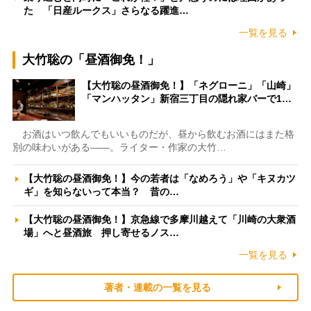
た 「日産ルークス」さらなる躍進…
一覧を見る
大竹聡の「昼酒御免！」
【大竹聡の昼酒御免！】「ネグローニ」「山崎」
「マンハッタン」新宿三丁目の隠れ家バーで1…
お酒はいつ飲んでもいいものだが、昼から飲むお酒にはまた格
別の味わいがある――。ライター・作家の大竹…
【大竹聡の昼酒御免！】今の若者は「なめろう」や「キヌカツ
ギ」を知らないって本当？ 昔の…
【大竹聡の昼酒御免！】京急線で多摩川越えて「川崎の大衆酒
場」へと昼酒旅 押し寄せるノス…
一覧を見る
著者・連載の一覧を見る