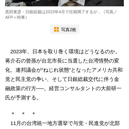
黒田東彦・日銀総裁は2023年4月で任期満了するが…（写真／
AFP＝時事）
写真2枚
2023年、日本を取り巻く環境はどうなるのか。
蒋介石の曾孫が台北市長に当選した台湾情勢の変
化、連邦議会が“ねじれ状態”となったアメリカ共和
党と民主党の争い、そして日銀総裁交代に伴う金
融政策の行方──。経営コンサルタントの大前研一
氏が予測する。
＊ ＊ ＊
11月の台湾統一地方選挙で与党・民進党が北部