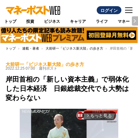
ログイン
トップ
投資
ビジネス
キャリア
ライフ
マネー
トップ
連載・著者
大前研一「ビジネス新大陸」の歩き方
岸田首相の「新し
大前研一「ビジネス新大陸」の歩き方
2022.12.25 07:00
週刊ポスト
岸田首相の「新しい資本主義」で弱体化
した日本経済 日銀総裁交代でも大勢は
変わらない
もっと見る
arrow_forward_ios