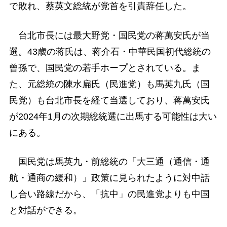
で敗れ、蔡英文総統が党首を引責辞任した。
台北市長には最大野党・国民党の蒋萬安氏が当
選。43歳の蒋氏は、蒋介石・中華民国初代総統の
曾孫で、国民党の若手ホープとされている。ま
た、元総統の陳水扁氏（民進党）も馬英九氏（国
民党）も台北市長を経て当選しており、蒋萬安氏
が2024年1月の次期総統選に出馬する可能性は大い
にある。
国民党は馬英九・前総統の「大三通（通信・通
航・通商の緩和）」政策に見られたように対中話
し合い路線だから、「抗中」の民進党よりも中国
と対話ができる。