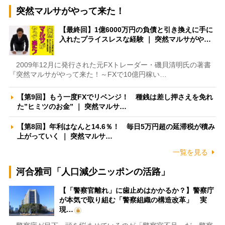
突然マルサがやって来た！
【最終回】1億6000万円の負債と引き換えに手に
入れたプライスレスな経験 ｜ 突然マルサがや…
2009年12月に発行された元FXトレーダー・磯貝清明氏の著書
『突然マルサがやって来た！～FXで10億円稼い…
【第9回】もう一度FXでリベンジ！ 種銭は差し押さえを免れ
た”ヒミツのお金” ｜ 突然マルサ…
【第8回】年利はなんと14.6％！ 毎日5万円超の延滞税が積み
上がっていく ｜ 突然マルサ…
一覧を見る
河合雅司「人口減少ニッポンの活路」
【「警察官離れ」に歯止めはかかるか？】警察庁
が本気で取り組む「警察組織の構造改革」 実
現…