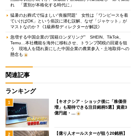
れ 「選別が本格化する時代に」
猛暑のお葬式で悩ましい“喪服問題” 女性は「ワンピースを着
ていけばOK」という俗説に潜む誤解、なぜ「ジャケット」が
マストなのか？《1級葬祭ディレクターが解説》
急増する中国企業の“国籍ロンダリング” SHEIN、TikTok、
Temu…本社機能を海外に移転させ、トランプ関税の回避を狙
う 現地人を隠れ蓑にした中国企業の農業参入・土地取得への
懸念も
関連記事
ランキング
【キオクシア・ショック後に「株価倍
1
増」も期待できる注目銘柄5選】資産3
億円超・…
【億り人オールスターが狙う20銘柄】
2