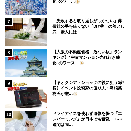
化”のワー…
「失敗すると取り返しがつかない」葬
7
儀社の手を借りない「DIY葬」の落とし
穴 素人には…
【大阪の不動産価格「危ない駅」ラン
8
キング】“中古マンション売れ行き鈍
化”のワース…
【キオクシア・ショックの後に狙う5銘
9
柄】イベント投資家の億り人・羽根英
樹氏が厳…
ドライアイスを使わず遺体を保つ「エ
10
ンバーミング」が日本でも普及 1～2
週間は問…