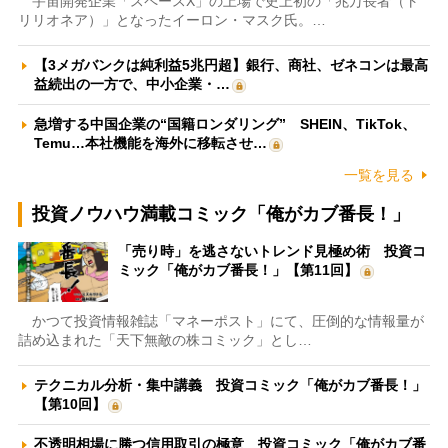
宇宙開発企業「スペースX」の上場で史上初の「兆万長者（ト
リリオネア）」となったイーロン・マスク氏。…
【3メガバンクは純利益5兆円超】銀行、商社、ゼネコンは最高
益続出の一方で、中小企業・…
急増する中国企業の“国籍ロンダリング” SHEIN、TikTok、
Temu…本社機能を海外に移転させ…
一覧を見る
投資ノウハウ満載コミック「俺がカブ番長！」
「売り時」を逃さないトレンド見極め術 投資コ
ミック「俺がカブ番長！」【第11回】
かつて投資情報雑誌「マネーポスト」にて、圧倒的な情報量が
詰め込まれた「天下無敵の株コミック」とし…
テクニカル分析・集中講義 投資コミック「俺がカブ番長！」
【第10回】
不透明相場に勝つ信用取引の極意 投資コミック「俺がカブ番