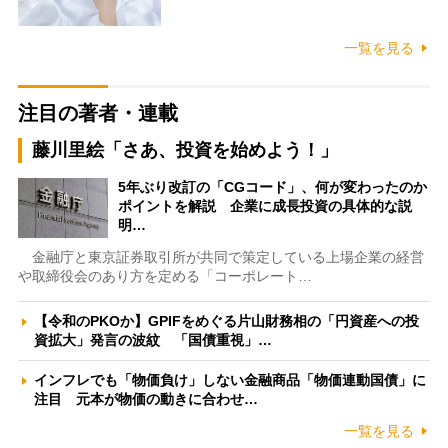
一覧を見る
注目の著者・連載
藤川里絵「さあ、投資を始めよう！」
5年ぶり改訂の「CGコード」、何が変わったのか
ポイントを解説 企業に成長投資の具体的な説
明…
金融庁と東京証券取引所が共同で策定している上場企業の経営
や取締役会のあり方を定める「コーポレート…
【令和のPKOか】GPIFをめぐる片山財務相の「円資産への投
資拡大」発言の波紋 「国債重視」…
インフレでも「物価負け」しない金融商品「物価連動国債」に
注目 元本が物価の動きに合わせ…
一覧を見る