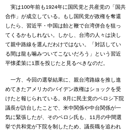
実は100年前も1924年に国民党と共産党の「国共
合作」が成立している。もし国民党が政権を奪還
したら、習近平・中国は飴と鞭で台湾併合を狙っ
てくるかもしれない。しかし、台湾の人々は決し
て親中路線を選んだわけではない。「対話してい
る間は龍も噛みついてこないだろう」という習近
平懐柔策に1票を投じたと見るべきなのだ。
一方、今回の選挙結果に、親台湾路線を推し進
めてきたアメリカのバイデン政権はショックを受
けたと報じられている。8月に民主党のペロシ下院
議長が訪台したことで、米中関係や中台関係が一
気に緊張したが、そのペロシ氏も、11月の中間選
挙で共和党が下院を制したため、議長職を追われ