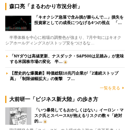
森口亮「まるわかり市況分析」
「キオクシア急落で含み損が膨らんで…」損失を
投資家としての成長につなげる4つの視点 「…
半導体株を中心に相場の調整色が強まり、7月中旬にはキオク
シアホールディングスがストップ安をつけるな…
「NYダウは高値更新、ナスダック・S&P500は足踏み」が意味
する米国株市場の変化 半…
【歴史的な爆騰劇】時価総額10兆円企業が「2連続ストップ
高」「制限値幅拡大」の衝撃 フ…
一覧を見る
大前研一「ビジネス新大陸」の歩き方
「いつ暴発してもおかしくはない」イーロン・マ
スク氏とスペースXが抱えるリスクの数々「絶対
的…