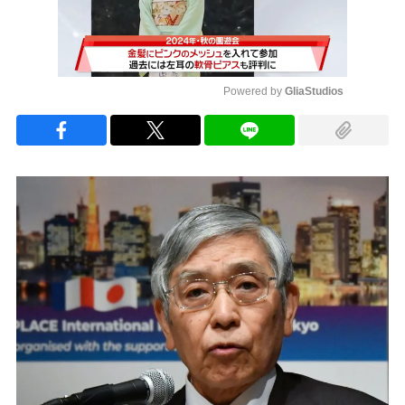
Powered by 
GliaStudios
Mute