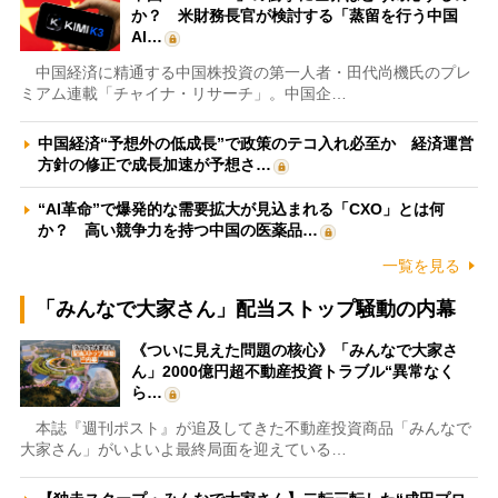
か？ 米財務長官が検討する「蒸留を行う中国
AI…
中国経済に精通する中国株投資の第一人者・田代尚機氏のプレ
ミアム連載「チャイナ・リサーチ」。中国企…
中国経済“予想外の低成長”で政策のテコ入れ必至か 経済運営
方針の修正で成長加速が予想さ…
“AI革命”で爆発的な需要拡大が見込まれる「CXO」とは何
か？ 高い競争力を持つ中国の医薬品…
一覧を見る
「みんなで大家さん」配当ストップ騒動の内幕
《ついに見えた問題の核心》「みんなで大家さ
ん」2000億円超不動産投資トラブル“異常なく
ら…
本誌『週刊ポスト』が追及してきた不動産投資商品「みんなで
大家さん」がいよいよ最終局面を迎えている…