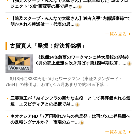
【独走スクープ・みんなで大家さん】二転三転した“成田プロ
ジェクト”の計画変更の裏で起き…
【追及スクープ・みんなで大家さん】独占入手“内部議事録”で
明かされる柳瀬健一・代表の思…
一覧を見る
古賀真人「発掘！好決算銘柄」
《株価34％急落のワークマンに特大反転の期待》
6月の売上低迷を吹き飛ばす第1四半期決算、…
6月3日に8330円をつけたワークマン（東証スタンダード・
7564）の株価は、わずか1カ月あまりで約34％下落…
三菱重工が「AIインフラの新たな主役」として再評価される気
運 エヌビディアとの提携でAI…
キオクシアHD「7万円割れからの急反発」は再びの上昇局面へ
の反転シグナルか？ 市場のムー…
一覧を見る