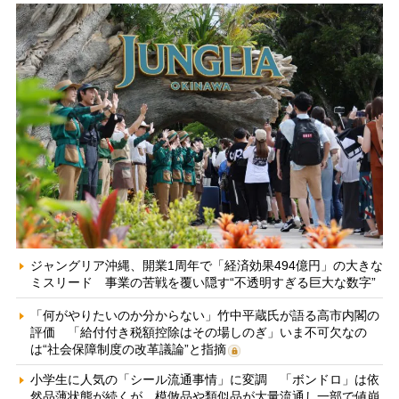
ジャングリア沖縄、開業1周年で「経済効果494億円」の大きな
ミスリード 事業の苦戦を覆い隠す“不透明すぎる巨大な数字”
「何がやりたいのか分からない」竹中平蔵氏が語る高市内閣の
評価 「給付付き税額控除はその場しのぎ」いま不可欠なの
は“社会保障制度の改革議論”と指摘
小学生に人気の「シール流通事情」に変調 「ボンドロ」は依
然品薄状態が続くが、模倣品や類似品が大量流通し一部で値崩