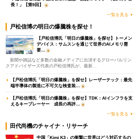
長！」【第9回】
一覧を見る
戸松信博の明日の爆騰株を探せ！
【戸松信博氏「明日の爆騰株」を探せ】トーメン
デバイス：サムスンを通じて世界のAIメモリ需
要…
新聞や雑誌など多数の金融メディアに出演するグローバルリン
クアドバイザーズ代表の戸松信博氏が、最新…
【戸松信博氏「明日の爆騰株」を探せ】レーザーテック：最先
端半導体の製造に不可欠な検査装…
【戸松信博氏「明日の爆騰株」を探せ】TDK：AIインフラを支
えるキープレーヤー 成長の再評…
一覧を見る
田代尚機のチャイナ・リサーチ
中国「Kimi K3」の衝撃に世界はどう対応するの