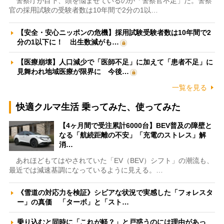
警察庁が目下、頭を悩ませているのが「警察官不足」だ。警察
官の採用試験の受験者数は10年間で2分の1以…
【安全・安心ニッポンの危機】採用試験受験者数は10年間で2
分の1以下に！ 出生数減がも…
【医療崩壊】人口減少で「医師不足」に加えて「患者不足」に
見舞われ地域医療が限界に 今後…
一覧を見る
快適クルマ生活 乗ってみた、使ってみた
【4ヶ月間で受注累計6000台】BEV普及の障壁と
なる「航続距離の不安」「充電のストレス」解
消…
あれほどもてはやされていた「EV（BEV）シフト」の潮流も、
最近では減速基調になっているように見える。…
《雪道の対応力を検証》シビアな状況で実感した「フォレスタ
ー」の真価 「ターボ」と「スト…
乗り込むと同時に「これが軽？」と戸惑うのには理由があっ