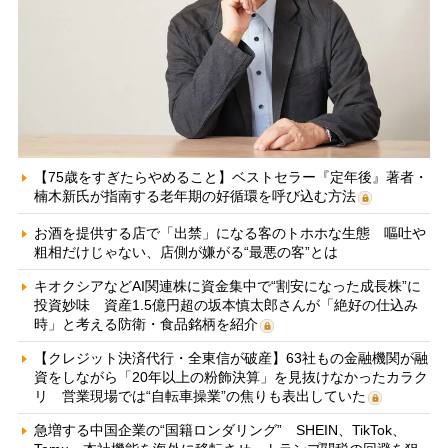
【75歳をすぎたらやめること】ベストセラー『定年後』著者・
楠木新氏が指南する老年期の好循環を呼び込む方法
お酒を提供する店で「出禁」になる客のトホホな生態 嘔吐や
粗相だけじゃない、店側が嫌がる“最悪の客”とは
キオクシアなどAI関連株に資金集中で“割安になった成長株”に
投資妙味 資産1.5億円超の坂本慎太郎さんが「絶好の仕込み
時」と考える防衛・食品銘柄を紹介
【クレジット決済代行・全東信が破産】63社もの金融機関が融
資をしながら「20年以上の粉飾決算」を見抜けなかったカラク
リ 営業現場では“自転車操業”の焦りも表出していた
急増する中国企業の“国籍ロンダリング” SHEIN、TikTok、