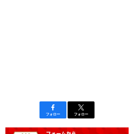
フォロー
フォロー