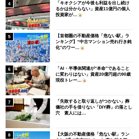
「キオクシアが今後も利益を出し続け
4
るかは分からない」資産11億円の個人
投資家が…
【首都圏の不動産価格「危ない駅」ラ
5
ンキング】“中古マンション売れ行き鈍
化”のワー…
「AI・半導体関連が“本命”であること
6
に変わりはない」資産20億円超の90歳
現役トレー…
「失敗すると取り返しがつかない」葬
7
儀社の手を借りない「DIY葬」の落とし
穴 素人には…
【大阪の不動産価格「危ない駅」ラン
8