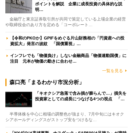
ポイントを解説 企業に成長投資の具体的な説
明…
金融庁と東京証券取引所が共同で策定している上場企業の経営
や取締役会のあり方を定める「コーポレート…
【令和のPKOか】GPIFをめぐる片山財務相の「円資産への投
資拡大」発言の波紋 「国債重視」…
インフレでも「物価負け」しない金融商品「物価連動国債」に
注目 元本が物価の動きに合わせ…
一覧を見る
森口亮「まるわかり市況分析」
「キオクシア急落で含み損が膨らんで…」損失を
投資家としての成長につなげる4つの視点 「…
半導体株を中心に相場の調整色が強まり、7月中旬にはキオク
シアホールディングスがストップ安をつけるな…