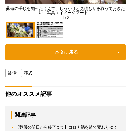
葬儀の手順を知ったうえで、しっかりと見積もりを取っておきた
コ
い（写真：イメージマート）
1
/
2
本文に戻る
終活
葬式
他のオススメ記事
関連記事
【葬儀の前日から終了まで】コロナ禍を経て変わりゆく