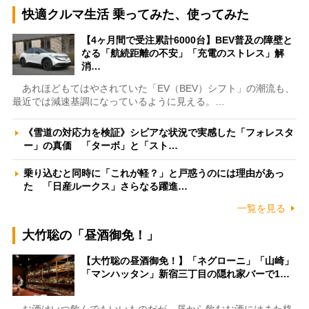
快適クルマ生活 乗ってみた、使ってみた
【4ヶ月間で受注累計6000台】BEV普及の障壁と
なる「航続距離の不安」「充電のストレス」解
消…
あれほどもてはやされていた「EV（BEV）シフト」の潮流も、
最近では減速基調になっているように見える。…
《雪道の対応力を検証》シビアな状況で実感した「フォレスタ
ー」の真価 「ターボ」と「スト…
乗り込むと同時に「これが軽？」と戸惑うのには理由があっ
た 「日産ルークス」さらなる躍進…
一覧を見る
大竹聡の「昼酒御免！」
【大竹聡の昼酒御免！】「ネグローニ」「山崎」
「マンハッタン」新宿三丁目の隠れ家バーで1…