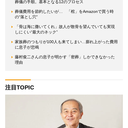
葬儀の手順。基本となる12のプロセス
葬儀費用を節約したいが… 「棺」をAmazonで買う時
の“落とし穴”
「骨は海に撒いてくれ」故人が散骨を望んでいても実現
しにくい“最大のネック”
家族葬のつもりが100人も来てしまい…膨れ上がった費用
に息子が悲鳴
藤村俊二さんの息子が明かす「密葬」しかできなかった
理由
注目TOPIC