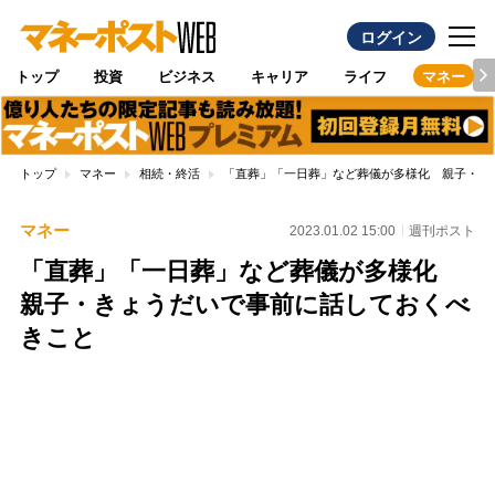
ログイン
トップ
投資
ビジネス
キャリア
ライフ
マネー
トップ
マネー
相続・終活
「直葬」「一日葬」など葬儀が多様化 親子・き
マネー
2023.01.02 15:00
週刊ポスト
「直葬」「一日葬」など葬儀が多様化
親子・きょうだいで事前に話しておくべ
きこと
Loaded
:
100.00%
/
Unmute