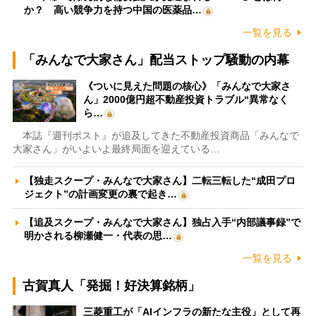
か？ 高い競争力を持つ中国の医薬品…
一覧を見る
「みんなで大家さん」配当ストップ騒動の内幕
《ついに見えた問題の核心》「みんなで大家さ
ん」2000億円超不動産投資トラブル“異常なく
ら…
本誌『週刊ポスト』が追及してきた不動産投資商品「みんなで
大家さん」がいよいよ最終局面を迎えている…
【独走スクープ・みんなで大家さん】二転三転した“成田プロ
ジェクト”の計画変更の裏で起き…
【追及スクープ・みんなで大家さん】独占入手“内部議事録”で
明かされる柳瀬健一・代表の思…
一覧を見る
古賀真人「発掘！好決算銘柄」
三菱重工が「AIインフラの新たな主役」として再