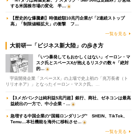
「NYダウは高値更新、ナスダック・S&P500は足踏み」が意味
する米国株市場の変化 半…
【歴史的な爆騰劇】時価総額10兆円企業が「2連続ストップ
高」「制限値幅拡大」の衝撃 フ…
一覧を見る
大前研一「ビジネス新大陸」の歩き方
「いつ暴発してもおかしくはない」イーロン・マ
スク氏とスペースXが抱えるリスクの数々「絶対
的…
宇宙開発企業「スペースX」の上場で史上初の「兆万長者（ト
リリオネア）」となったイーロン・マスク氏。…
【3メガバンクは純利益5兆円超】銀行、商社、ゼネコンは最高
益続出の一方で、中小企業・…
急増する中国企業の“国籍ロンダリング” SHEIN、TikTok、
Temu…本社機能を海外に移転させ…
一覧を見る