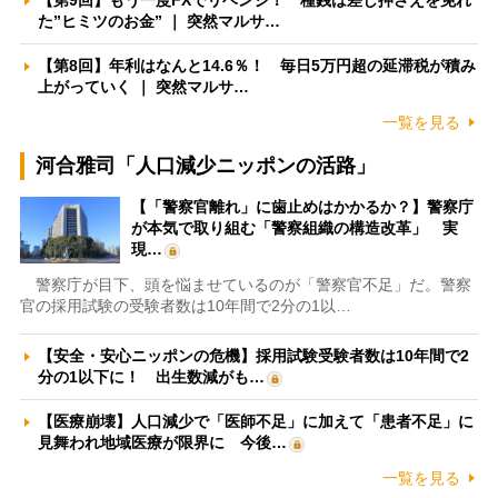
【第9回】もう一度FXでリベンジ！ 種銭は差し押さえを免れ
た”ヒミツのお金” ｜ 突然マルサ…
【第8回】年利はなんと14.6％！ 毎日5万円超の延滞税が積み
上がっていく ｜ 突然マルサ…
一覧を見る
河合雅司「人口減少ニッポンの活路」
【「警察官離れ」に歯止めはかかるか？】警察庁
が本気で取り組む「警察組織の構造改革」 実
現…
警察庁が目下、頭を悩ませているのが「警察官不足」だ。警察
官の採用試験の受験者数は10年間で2分の1以…
【安全・安心ニッポンの危機】採用試験受験者数は10年間で2
分の1以下に！ 出生数減がも…
【医療崩壊】人口減少で「医師不足」に加えて「患者不足」に
見舞われ地域医療が限界に 今後…
一覧を見る