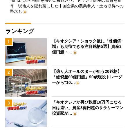
Temu…本社機能を海外に移転させ、トランプ関税の回避を狙
う 現地人を隠れ蓑にした中国企業の農業参入・土地取得への
懸念も
ランキング
【キオクシア・ショック後に「株価倍
1
増」も期待できる注目銘柄5選】資産3
億円超・…
【億り人オールスターが狙う20銘柄】
2
「総資産69億円超」90歳現役トレーダ
ーから“10…
「キオクシアが再び株価10万円になる
3
日は遠い」資産3億円超のサラリーマン
投資家が…