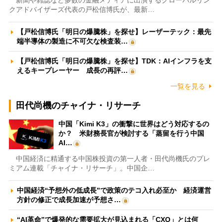
新聞や雑誌など多数の金融メディアに出演するグローバルリン
クアドバイザーズ代表の戸松信博氏が、最新…
【戸松信博氏「明日の爆騰株」を探せ】レーザーテック：最先
端半導体の製造に不可欠な検査装…
【戸松信博氏「明日の爆騰株」を探せ】TDK：AIインフラを支
えるキープレーヤー 成長の再評…
一覧を見る
田代尚機のチャイナ・リサーチ
中国「Kimi K3」の衝撃に世界はどう対応するの
か？ 米財務長官が検討する「蒸留を行う中国
AI…
中国経済に精通する中国株投資の第一人者・田代尚機氏のプレ
ミアム連載「チャイナ・リサーチ」。中国企…
中国経済“予想外の低成長”で政策のテコ入れ必至か 経済運営
方針の修正で成長加速が予想さ…
“AI革命”で爆発的な需要拡大が見込まれる「CXO」とは何