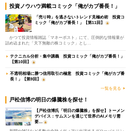
投資ノウハウ満載コミック「俺がカブ番長！」
「売り時」を逃さないトレンド見極め術 投資コ
ミック「俺がカブ番長！」【第11回】
かつて投資情報雑誌「マネーポスト」にて、圧倒的な情報量が
詰め込まれた「天下無敵の株コミック」とし…
テクニカル分析・集中講義 投資コミック「俺がカブ番長！」
【第10回】
不透明相場に勝つ信用取引の極意 投資コミック「俺がカブ番
長！」【第9回】
一覧を見る
戸松信博の明日の爆騰株を探せ！
【戸松信博氏「明日の爆騰株」を探せ】トーメン
デバイス：サムスンを通じて世界のAIメモリ需
要…