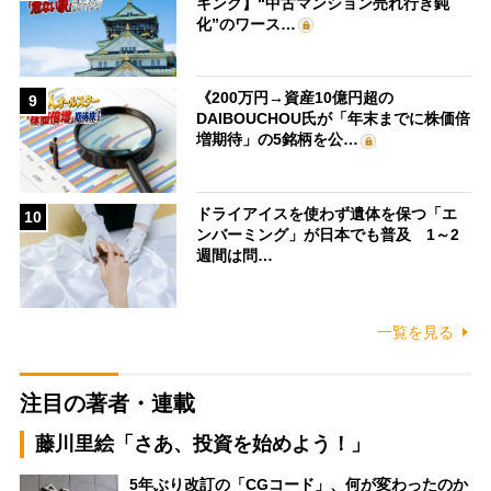
キング】“中古マンション売れ行き鈍
化”のワース…
《200万円→資産10億円超の
9
DAIBOUCHOU氏が「年末までに株価倍
増期待」の5銘柄を公…
ドライアイスを使わず遺体を保つ「エ
10
ンバーミング」が日本でも普及 1～2
週間は問…
一覧を見る
注目の著者・連載
藤川里絵「さあ、投資を始めよう！」
5年ぶり改訂の「CGコード」、何が変わったのか