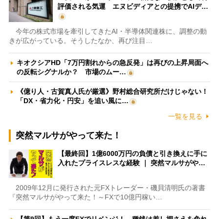
評価される気運 エヌビディアとの提携でAIデ…
今年の株式市場を牽引してきたAI・半導体関連株に、調整の動
きが広がっている。そうしたなか、再び注目…
キオクシアHD「7万円割れからの急反発」は再びの上昇局面へ
の反転シグナルか？ 市場のムー…
《億り人・古賀真人氏が厳選》野村総合研究所だけじゃない！
「DX・省力化・円安」を追い風に…
一覧を見る
突然マルサがやって来た！
【最終回】1億6000万円の負債と引き換えに手に
入れたプライスレスな経験 ｜ 突然マルサがや…
2009年12月に発行された元FXトレーダー・磯貝清明氏の著書
『突然マルサがやって来た！～FXで10億円稼い…