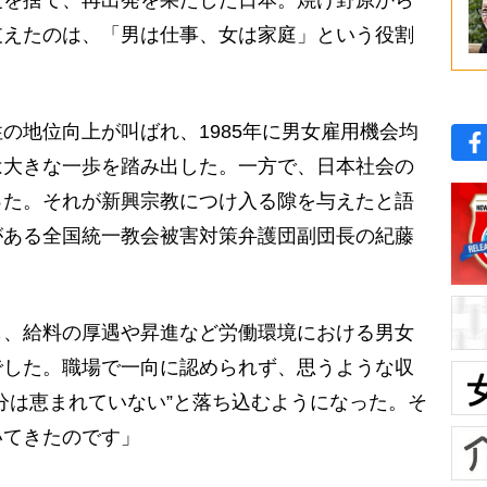
度を捨て、再出発を果たした日本。焼け野原から
支えたのは、「男は仕事、女は家庭」という役割
地位向上が叫ばれ、1985年に男女雇用機会均
は大きな一歩を踏み出した。一方で、日本社会の
った。それが新興宗教につけ入る隙を与えたと語
がある全国統一教会被害対策弁護団副団長の紀藤
も、給料の厚遇や昇進など労働環境における男女
でした。職場で一向に認められず、思うような収
分は恵まれていない”と落ち込むようになった。そ
いてきたのです」