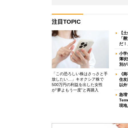
注目TOPIC
【土
「懸
だ！
小学
薄状
別が
「この恐ろしい株はさっさと手
《商
放したい…」キオクシア株で
住友
500万円の利益を出した女性
以外
が“夢よもう一度”と再購入
急増
Te
現地