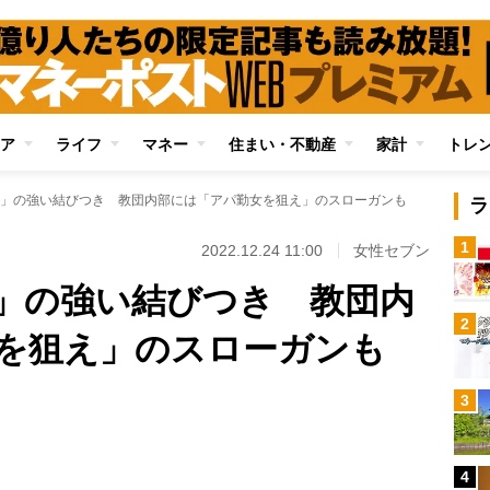
ア
ライフ
マネー
住まい・不動産
家計
トレ
」の強い結びつき 教団内部には「アパ勤女を狙え」のスローガンも
ラ
1
2022.12.24 11:00
女性セブン
」の強い結びつき 教団内
2
を狙え」のスローガンも
Loaded
:
3
96.70%
/
4