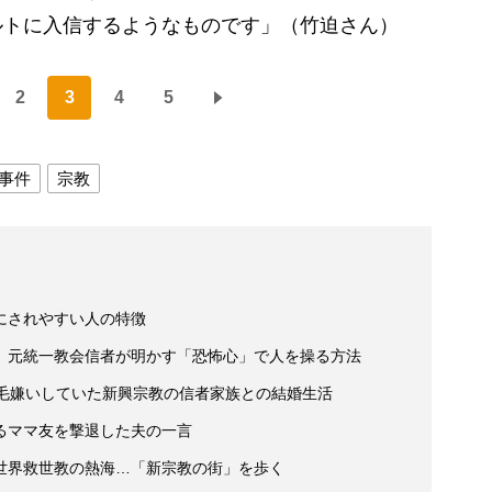
ルトに入信するようなものです」（竹迫さん）
2
3
4
5
事件
宗教
にされやすい人の特徴
 元統一教会信者が明かす「恐怖心」で人を操る方法
が毛嫌いしていた新興宗教の信者家族との結婚生活
るママ友を撃退した夫の一言
世界救世教の熱海…「新宗教の街」を歩く