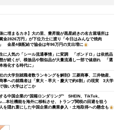
俵に埋まるカネ】大の里、豊昇龍が黒星続きの名古屋場所は
賞金2826万円」が下位力士に渡り「今日はみんなで焼肉
」 金星4個配給で協会は年96万円の支出増に
生に人気の「シール流通事情」に変調 「ボンドロ」は依然品
態が続くが、模倣品や類似品が大量流通し一部で値崩れ 「選
本格化する時代に」
社の大学別就職者数ランキングを解剖》三菱商事、三井物産、
商事への就職者は「東大・早大・慶大で約6割」の現実 3大学
で強い大学はどこか
する中国企業の“国籍ロンダリング” SHEIN、TikTok、
mu…本社機能を海外に移転させ、トランプ関税の回避を狙う
人を隠れ蓑にした中国企業の農業参入・土地取得への懸念も