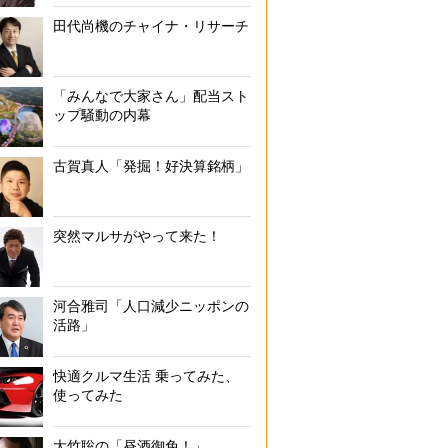
田代尚機のチャイナ・リサーチ
「みんなで大家さん」配当スト
ップ騒動の内幕
古賀真人「発掘！好決算銘柄」
突然マルサがやって来た！
河合雅司「人口減少ニッポンの
活路」
快適クルマ生活 乗ってみた、
使ってみた
大竹聡の「昼酒御免！」