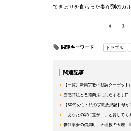
てきぼりを食らった妻が別のカ
1
関連キーワード
トラブル
関連記事
【一覧】新興宗教の勧誘ターゲット
霊感商法と悪徳商法に共通する手口
【60代女性・私の宗教放浪記】母
「あなたの家に霊が…」と脅してく
創価学会の信濃町、天理教の天理、