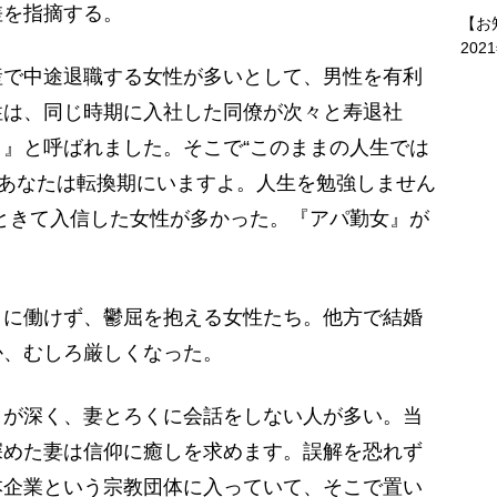
を指摘する。
【お
202
産で中途退職する女性が多いとして、男性を有利
性は、同じ時期に入社した同僚が次々と寿退社
』と呼ばれました。そこで“このままの人生では
“あなたは転換期にいますよ。人生を勉強しません
ときて入信した女性が多かった。『アパ勤女』が
に働けず、鬱屈を抱える女性たち。他方で結婚
か、むしろ厳しくなった。
りが深く、妻とろくに会話をしない人が多い。当
深めた妻は信仰に癒しを求めます。誤解を恐れず
本企業という宗教団体に入っていて、そこで置い