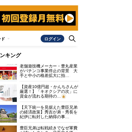
ンド
ログイン
ンキング
老舗遊技機メーカー・豊丸産業
がパチンコ事業停止の背景 大
手と中小の格差拡大に拍…
【資産10億円超・かんちさんが
厳選！】「キオクシアの次」に
資金が流れる期待の…
【天下統一を見据えた豊臣兄弟
の経済政策】秀吉が弟・秀長を
紀伊に転封した納得の事…
豊臣兄弟は転戦続きでなぜ軍費