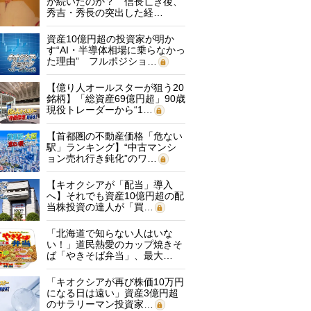
が続いたのか？ 信長亡き後、
秀吉・秀長の突出した経…
資産10億円超の投資家が明か
す“AI・半導体相場に乗らなかっ
た理由” フルポジショ…
【億り人オールスターが狙う20
銘柄】「総資産69億円超」90歳
現役トレーダーから“1…
【首都圏の不動産価格「危ない
駅」ランキング】“中古マンシ
ョン売れ行き鈍化”のワ…
【キオクシアが「配当」導入
へ】それでも資産10億円超の配
当株投資の達人が「買…
「北海道で知らない人はいな
い！」道民熱愛のカップ焼きそ
ば「やきそば弁当」、最大…
「キオクシアが再び株価10万円
になる日は遠い」資産3億円超
のサラリーマン投資家…