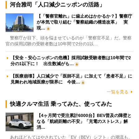
河合雅司「人口減少ニッポンの活路」
【「警察官離れ」に歯止めはかかるか？】警察庁
が本気で取り組む「警察組織の構造改革」 実
現…
警察庁が目下、頭を悩ませているのが「警察官不足」だ。警察
官の採用試験の受験者数は10年間で2分の1以…
【安全・安心ニッポンの危機】採用試験受験者数は10年間で2
分の1以下に！ 出生数減がも…
【医療崩壊】人口減少で「医師不足」に加えて「患者不足」に
見舞われ地域医療が限界に 今後…
一覧を見る
快適クルマ生活 乗ってみた、使ってみた
【4ヶ月間で受注累計6000台】BEV普及の障壁と
なる「航続距離の不安」「充電のストレス」解
消…
あれほどもてはやされていた「EV（BEV）シフト」の潮流も、