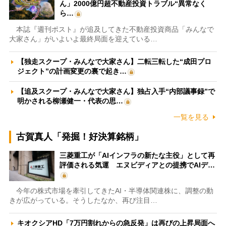
ん」2000億円超不動産投資トラブル“異常なく
ら…
本誌『週刊ポスト』が追及してきた不動産投資商品「みんなで
大家さん」がいよいよ最終局面を迎えている…
【独走スクープ・みんなで大家さん】二転三転した“成田プロ
ジェクト”の計画変更の裏で起き…
【追及スクープ・みんなで大家さん】独占入手“内部議事録”で
明かされる柳瀬健一・代表の思…
一覧を見る
古賀真人「発掘！好決算銘柄」
三菱重工が「AIインフラの新たな主役」として再
評価される気運 エヌビディアとの提携でAIデ…
今年の株式市場を牽引してきたAI・半導体関連株に、調整の動
きが広がっている。そうしたなか、再び注目…
キオクシアHD「7万円割れからの急反発」は再びの上昇局面へ