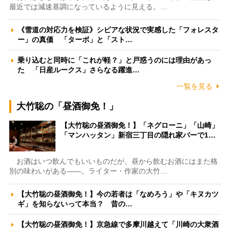
最近では減速基調になっているように見える。…
《雪道の対応力を検証》シビアな状況で実感した「フォレスタ
ー」の真価 「ターボ」と「スト…
乗り込むと同時に「これが軽？」と戸惑うのには理由があっ
た 「日産ルークス」さらなる躍進…
一覧を見る
大竹聡の「昼酒御免！」
【大竹聡の昼酒御免！】「ネグローニ」「山崎」
「マンハッタン」新宿三丁目の隠れ家バーで1…
お酒はいつ飲んでもいいものだが、昼から飲むお酒にはまた格
別の味わいがある――。ライター・作家の大竹…
【大竹聡の昼酒御免！】今の若者は「なめろう」や「キヌカツ
ギ」を知らないって本当？ 昔の…
【大竹聡の昼酒御免！】京急線で多摩川越えて「川崎の大衆酒