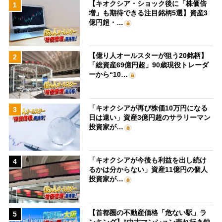
【キオクシア・ショック後に「株価倍
1
増」も期待できる注目銘柄5選】資産3
億円超・…
【億り人オールスターが狙う20銘柄】
2
「総資産69億円超」90歳現役トレーダ
ーから“10…
「キオクシアが再び株価10万円になる
3
日は遠い」資産3億円超のサラリーマン
投資家が…
「キオクシアが今後も利益を出し続け
4
るかは分からない」資産11億円の個人
投資家が…
【首都圏の不動産価格「危ない駅」ラ
5
ンキング】“中古マンション売れ行き鈍