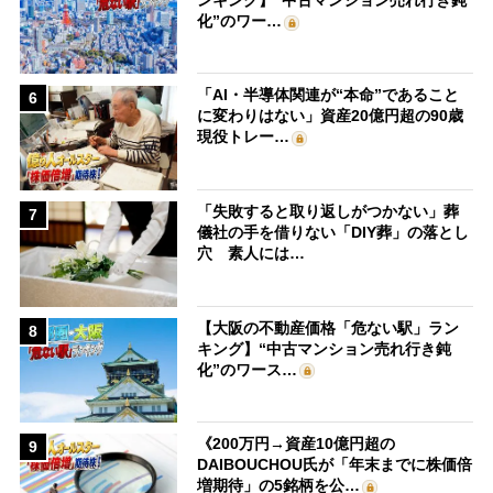
化”のワー…
「AI・半導体関連が“本命”であること
6
に変わりはない」資産20億円超の90歳
現役トレー…
「失敗すると取り返しがつかない」葬
7
儀社の手を借りない「DIY葬」の落とし
穴 素人には…
【大阪の不動産価格「危ない駅」ラン
8
キング】“中古マンション売れ行き鈍
化”のワース…
《200万円→資産10億円超の
9
DAIBOUCHOU氏が「年末までに株価倍
増期待」の5銘柄を公…