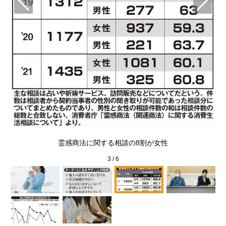
れや
旧
霊感商法に関する相談の8割が女性
3
/
6