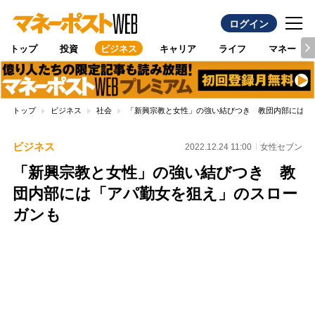
ログイン
トップ
投資
ビジネス
キャリア
ライフ
マネー
トップ
ビジネス
社会
「新興宗教と女性」の強い結びつき 教団内部には「
ビジネス
2022.12.24 11:00
女性セブン
「新興宗教と女性」の強い結びつき 教
団内部には「アパ勤女を狙え」のスロー
ガンも
Loaded
:
100.00%
/
Unmute