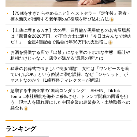
【75歳をすぎたらやめること】ベストセラー『定年後』著者・
楠木新氏が指南する老年期の好循環を呼び込む方法
【土俵に埋まるカネ】大の里、豊昇龍が黒星続きの名古屋場所
は「懸賞金2826万円」が下位力士に渡り「今日はみんなで焼肉
だ！」 金星4個配給で協会は年96万円の支出増に
お酒を提供する店で「出禁」になる客のトホホな生態 嘔吐や
粗相だけじゃない、店側が嫌がる“最悪の客”とは
猛暑のお葬式で悩ましい“喪服問題” 女性は「ワンピースを着
ていけばOK」という俗説に潜む誤解、なぜ「ジャケット」が
マストなのか？《1級葬祭ディレクターが解説》
急増する中国企業の“国籍ロンダリング” SHEIN、TikTok、
Temu…本社機能を海外に移転させ、トランプ関税の回避を狙
う 現地人を隠れ蓑にした中国企業の農業参入・土地取得への
懸念も
ランキング