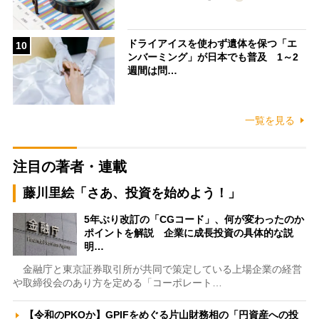
ドライアイスを使わず遺体を保つ「エ
10
ンバーミング」が日本でも普及 1～2
週間は問…
一覧を見る
注目の著者・連載
藤川里絵「さあ、投資を始めよう！」
5年ぶり改訂の「CGコード」、何が変わったのか
ポイントを解説 企業に成長投資の具体的な説
明…
金融庁と東京証券取引所が共同で策定している上場企業の経営
や取締役会のあり方を定める「コーポレート…
【令和のPKOか】GPIFをめぐる片山財務相の「円資産への投