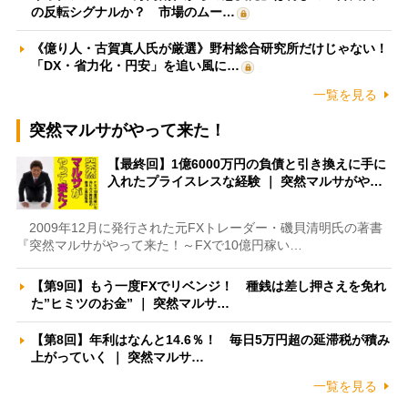
の反転シグナルか？ 市場のムー…
《億り人・古賀真人氏が厳選》野村総合研究所だけじゃない！
「DX・省力化・円安」を追い風に…
一覧を見る
突然マルサがやって来た！
【最終回】1億6000万円の負債と引き換えに手に
入れたプライスレスな経験 ｜ 突然マルサがや…
2009年12月に発行された元FXトレーダー・磯貝清明氏の著書
『突然マルサがやって来た！～FXで10億円稼い…
【第9回】もう一度FXでリベンジ！ 種銭は差し押さえを免れ
た”ヒミツのお金” ｜ 突然マルサ…
【第8回】年利はなんと14.6％！ 毎日5万円超の延滞税が積み
上がっていく ｜ 突然マルサ…
一覧を見る