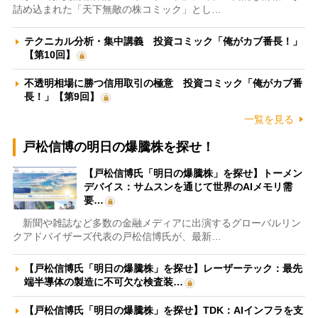
詰め込まれた「天下無敵の株コミック」とし…
テクニカル分析・集中講義 投資コミック「俺がカブ番長！」
【第10回】
不透明相場に勝つ信用取引の極意 投資コミック「俺がカブ番
長！」【第9回】
一覧を見る
戸松信博の明日の爆騰株を探せ！
【戸松信博氏「明日の爆騰株」を探せ】トーメン
デバイス：サムスンを通じて世界のAIメモリ需
要…
新聞や雑誌など多数の金融メディアに出演するグローバルリン
クアドバイザーズ代表の戸松信博氏が、最新…
【戸松信博氏「明日の爆騰株」を探せ】レーザーテック：最先
端半導体の製造に不可欠な検査装…
【戸松信博氏「明日の爆騰株」を探せ】TDK：AIインフラを支