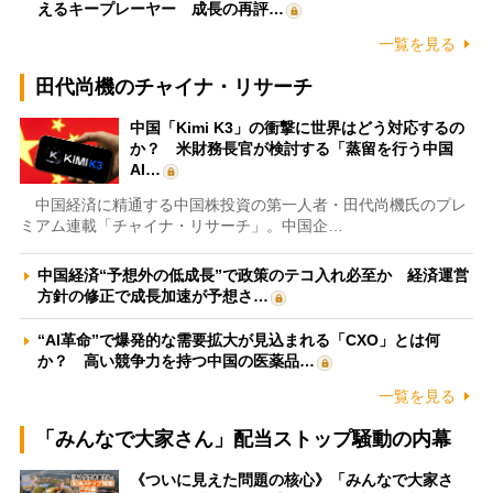
えるキープレーヤー 成長の再評…
一覧を見る
田代尚機のチャイナ・リサーチ
中国「Kimi K3」の衝撃に世界はどう対応するの
か？ 米財務長官が検討する「蒸留を行う中国
AI…
中国経済に精通する中国株投資の第一人者・田代尚機氏のプレ
ミアム連載「チャイナ・リサーチ」。中国企…
中国経済“予想外の低成長”で政策のテコ入れ必至か 経済運営
方針の修正で成長加速が予想さ…
“AI革命”で爆発的な需要拡大が見込まれる「CXO」とは何
か？ 高い競争力を持つ中国の医薬品…
一覧を見る
「みんなで大家さん」配当ストップ騒動の内幕
《ついに見えた問題の核心》「みんなで大家さ