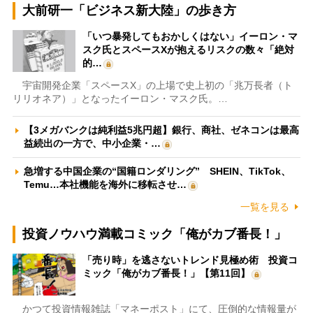
大前研一「ビジネス新大陸」の歩き方
「いつ暴発してもおかしくはない」イーロン・マ
スク氏とスペースXが抱えるリスクの数々「絶対
的…
宇宙開発企業「スペースX」の上場で史上初の「兆万長者（ト
リリオネア）」となったイーロン・マスク氏。…
【3メガバンクは純利益5兆円超】銀行、商社、ゼネコンは最高
益続出の一方で、中小企業・…
急増する中国企業の“国籍ロンダリング” SHEIN、TikTok、
Temu…本社機能を海外に移転させ…
一覧を見る
投資ノウハウ満載コミック「俺がカブ番長！」
「売り時」を逃さないトレンド見極め術 投資コ
ミック「俺がカブ番長！」【第11回】
かつて投資情報雑誌「マネーポスト」にて、圧倒的な情報量が