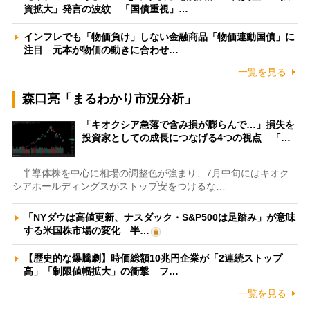
資拡大」発言の波紋 「国債重視」…
インフレでも「物価負け」しない金融商品「物価連動国債」に
注目 元本が物価の動きに合わせ…
一覧を見る
森口亮「まるわかり市況分析」
「キオクシア急落で含み損が膨らんで…」損失を
投資家としての成長につなげる4つの視点 「…
半導体株を中心に相場の調整色が強まり、7月中旬にはキオク
シアホールディングスがストップ安をつけるな…
「NYダウは高値更新、ナスダック・S&P500は足踏み」が意味
する米国株市場の変化 半…
【歴史的な爆騰劇】時価総額10兆円企業が「2連続ストップ
高」「制限値幅拡大」の衝撃 フ…
一覧を見る