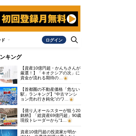
ンド
ログイン
ンキング
【資産10億円超・かんちさんが
厳選！】「キオクシアの次」に
資金が流れる期待の…
【首都圏の不動産価格「危ない
駅」ランキング】“中古マンシ
ョン売れ行き鈍化”のワ…
【億り人オールスターが狙う20
銘柄】「総資産69億円超」90歳
現役トレーダーから“1…
資産10億円超の投資家が明か