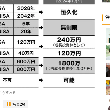
注
こう変わる
写真2枚