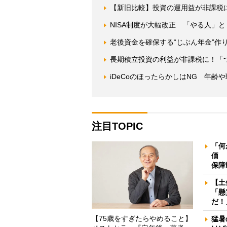
【新旧比較】投資の運用益が非課税に
NISA制度が大幅改正 「やる人」
老後資金を確保する“じぶん年金”作り
長期積立投資の利益が非課税に！「つ
iDeCoのほったらかしはNG 年
注目TOPIC
「何
価 
保障
【土
「懸
だ！
【75歳をすぎたらやめること】
猛暑