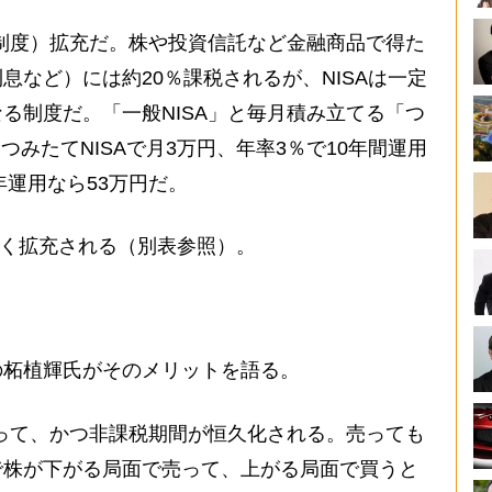
制度）拡充だ。株や投資信託など金融商品で得た
息など）には約20％課税されるが、NISAは一定
る制度だ。「一般NISA」と毎月積み立てる「つ
つみたてNISAで月3万円、年率3％で10年間運用
年運用なら53万円だ。
きく拡充される（別表参照）。
柘植輝氏がそのメリットを語る。
なって、かつ非課税期間が恒久化される。売っても
で株が下がる局面で売って、上がる局面で買うと