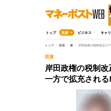
トップ
投資
ビジネス
キャリ
トップ
投資
株
岸田政権の税制改正のア
投資
岸田政権の税制改
一方で拡充される