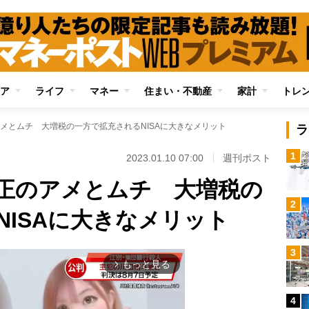
ア
ライフ
マネー
住まい・不動産
家計
トレ
メとムチ 大増税の一方で拡充されるNISAに大きなメリット
ラ
1
2023.01.10 07:00
週刊ポスト
正のアメとムチ 大増税の
2
NISAに大きなメリット
3
もっと見る
arrow_forward_ios
4