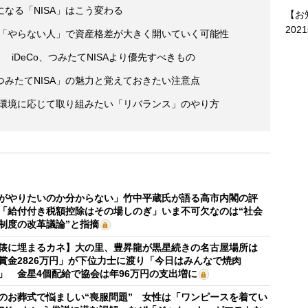
なる「NISA」はこう変わる
【お
202
と「やらない人」で資産格差が大きく開いていく可能性
 iDeCo、つみたてNISAより優先すべきもの
みたてNISA」の魅力と覚えておきたい注意点
齢や環境に応じて取り組みたい「リバランス」のやり方
がやりたいのか分からない」竹中平蔵氏が語る高市内閣の評
「給付付き税額控除はその場しのぎ」いま不可欠なのは“社会
制度の改革議論”と指摘
俵に埋まるカネ】大の里、豊昇龍が黒星続きの名古屋場所は
賞金2826万円」が下位力士に渡り「今日はみんなで焼肉
」 金星4個配給で協会は年96万円の支出増に
のお葬式で悩ましい“喪服問題” 女性は「ワンピースを着てい