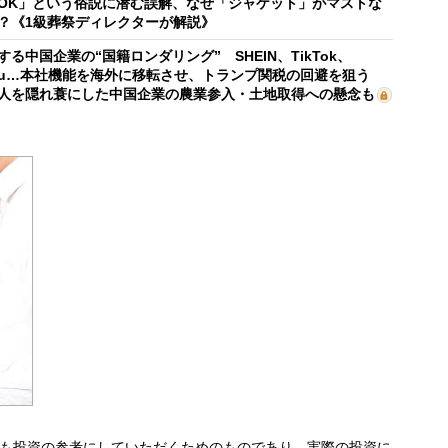
OK」という俗説に潜む誤解、なぜ「ジャケット」がマストな
？《1級葬祭ディレクターが解説》
する中国企業の“国籍ロンダリング” SHEIN、TikTok、
mu…本社機能を海外に移転させ、トランプ関税の回避を狙う
人を隠れ蓑にした中国企業の農業参入・土地取得への懸念も
も投資の参考にしていただくためのものであり、実際の投資に