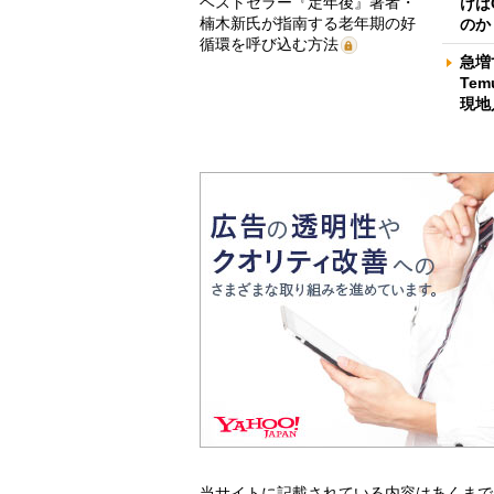
ベストセラー『定年後』著者・
けば
楠木新氏が指南する老年期の好
のか
循環を呼び込む方法
急増
Te
現地
当サイトに記載されている内容はあくまで