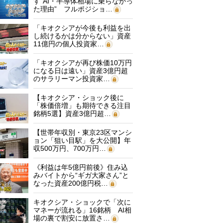
す“AI・半導体相場に乗らなかっ
た理由” フルポジショ…
「キオクシアが今後も利益を出
し続けるかは分からない」資産
11億円の個人投資家…
「キオクシアが再び株価10万円
になる日は遠い」資産3億円超
のサラリーマン投資家…
【キオクシア・ショック後に
「株価倍増」も期待できる注目
銘柄5選】資産3億円超…
【世帯年収別・東京23区マンシ
ョン「狙い目駅」を大公開】年
収500万円、700万円…
《利益は年5億円前後》住み込
みバイトから“ギガ大家さん”と
なった資産200億円税…
キオクシア・ショックで「次に
マネーが流れる」16銘柄 AI相
場の裏で割安に放置さ…