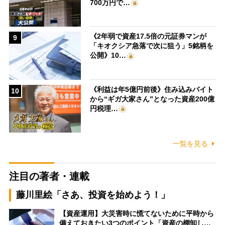
700万円で…
《2年弱で資産17.5倍の元証券マンが
9
「キオクシア急落で次に狙う」5銘柄を
公開》10…
《利益は年5億円前後》住み込みバイト
10
から“ギガ大家さん”となった資産200億
円税理…
一覧を見る
注目の著者・連載
藤川里絵「さあ、投資を始めよう！」
【資産運用】大災害時に慌てないために平時から
備えておきたい3つのポイント「資産の棚卸し…