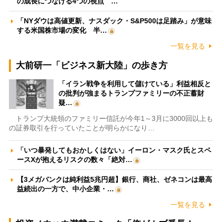
の成長につなげる4つの視点 …
「NYダウは高値更新、ナスダック・S&P500は足踏み」が意味
する米国株市場の変化 半…
一覧を見る
大前研一「ビジネス新大陸」の歩き方
「イラン戦争を利用して儲けている」利益相反と
の批判が強まるトランプファミリーの不正蓄財
疑…
トランプ大統領のファミリー信託が今年1～3月に3000回以上も
の証券取引を行っていたことが明らかになり…
「いつ暴発してもおかしくはない」イーロン・マスク氏とスペ
ースXが抱えるリスクの数々「絶対…
【3メガバンクは純利益5兆円超】銀行、商社、ゼネコンは最高
益続出の一方で、中小企業・…
一覧を見る