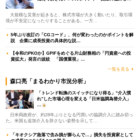
大規模な災害が起きると、株式市場が大きく動いたり、取引環
境が不安定になったりすることがある。一方…
5年ぶり改訂の「CGコード」、何が変わったのかポイントを解
説 企業に成長投資の具体的な説…
【令和のPKOか】GPIFをめぐる片山財務相の「円資産への投
資拡大」発言の波紋 「国債重視」…
一覧を見る
森口亮「まるわかり市況分析」
「トレンド転換のスイッチになり得る」“介入慣
れ”した市場心理を変える「日米協調為替介入」
…
日米両政府が、約28年ぶりとなる円買いの協調介入に踏み切っ
た。米国も追加介入を辞さない姿勢を示して…
「キオクシア急落で含み損が膨らんで…」損失を投資家として