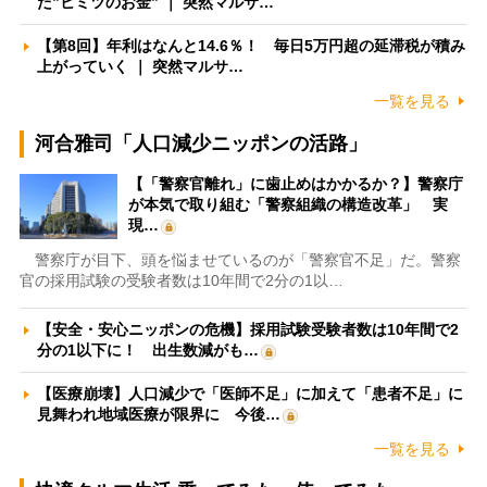
た”ヒミツのお金” ｜ 突然マルサ…
【第8回】年利はなんと14.6％！ 毎日5万円超の延滞税が積み
上がっていく ｜ 突然マルサ…
一覧を見る
河合雅司「人口減少ニッポンの活路」
【「警察官離れ」に歯止めはかかるか？】警察庁
が本気で取り組む「警察組織の構造改革」 実
現…
警察庁が目下、頭を悩ませているのが「警察官不足」だ。警察
官の採用試験の受験者数は10年間で2分の1以…
【安全・安心ニッポンの危機】採用試験受験者数は10年間で2
分の1以下に！ 出生数減がも…
【医療崩壊】人口減少で「医師不足」に加えて「患者不足」に
見舞われ地域医療が限界に 今後…
一覧を見る