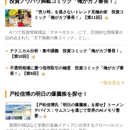
投資ノウハウ満載コミック「俺がカブ番長！」
「売り時」を逃さないトレンド見極め術 投資コ
ミック「俺がカブ番長！」【第11回】
かつて投資情報雑誌「マネーポスト」にて、圧倒的な情報量が
詰め込まれた「天下無敵の株コミック」とし…
テクニカル分析・集中講義 投資コミック「俺がカブ番長！」
【第10回】
不透明相場に勝つ信用取引の極意 投資コミック「俺がカブ番
長！」【第9回】
一覧を見る
戸松信博の明日の爆騰株を探せ！
【戸松信博氏「明日の爆騰株」を探せ】トーメン
デバイス：サムスンを通じて世界のAIメモリ需
要…
新聞や雑誌など多数の金融メディアに出演するグローバルリン