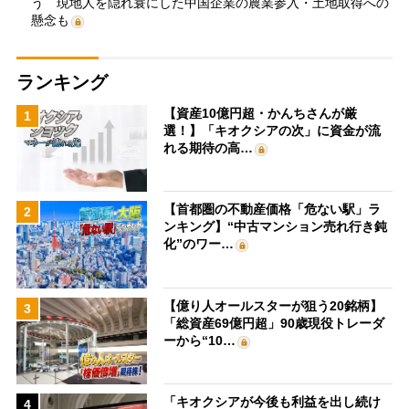
う 現地人を隠れ蓑にした中国企業の農業参入・土地取得への
懸念も
ランキング
【資産10億円超・かんちさんが厳
1
選！】「キオクシアの次」に資金が流
れる期待の高…
【首都圏の不動産価格「危ない駅」ラ
2
ンキング】“中古マンション売れ行き鈍
化”のワー…
【億り人オールスターが狙う20銘柄】
3
「総資産69億円超」90歳現役トレーダ
ーから“10…
「キオクシアが今後も利益を出し続け
4