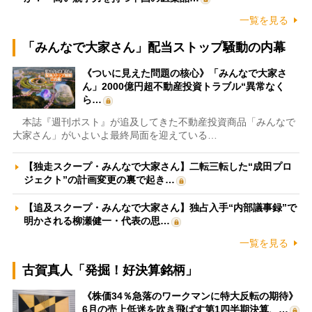
一覧を見る
「みんなで大家さん」配当ストップ騒動の内幕
《ついに見えた問題の核心》「みんなで大家さ
ん」2000億円超不動産投資トラブル“異常なく
ら…
本誌『週刊ポスト』が追及してきた不動産投資商品「みんなで
大家さん」がいよいよ最終局面を迎えている…
【独走スクープ・みんなで大家さん】二転三転した“成田プロ
ジェクト”の計画変更の裏で起き…
【追及スクープ・みんなで大家さん】独占入手“内部議事録”で
明かされる柳瀬健一・代表の思…
一覧を見る
古賀真人「発掘！好決算銘柄」
《株価34％急落のワークマンに特大反転の期待》
6月の売上低迷を吹き飛ばす第1四半期決算、…