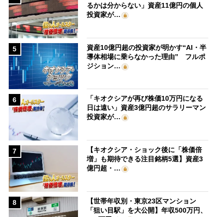
るかは分からない」資産11億円の個人
投資家が…
資産10億円超の投資家が明かす“AI・半
5
導体相場に乗らなかった理由” フルポ
ジション…
「キオクシアが再び株価10万円になる
6
日は遠い」資産3億円超のサラリーマン
投資家が…
【キオクシア・ショック後に「株価倍
7
増」も期待できる注目銘柄5選】資産3
億円超・…
【世帯年収別・東京23区マンション
8
「狙い目駅」を大公開】年収500万円、