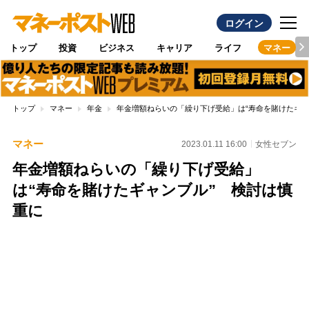
ログイン
トップ
投資
ビジネス
キャリア
ライフ
マネー
トップ
マネー
年金
年金増額ねらいの「繰り下げ受給」は“寿命を賭けたギャ
マネー
2023.01.11 16:00
女性セブン
年金増額ねらいの「繰り下げ受給」
は“寿命を賭けたギャンブル” 検討は慎
重に
Loaded
:
100.00%
/
Unmute