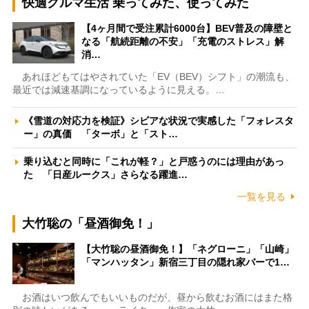
快適クルマ生活 乗ってみた、使ってみた
【4ヶ月間で受注累計6000台】BEV普及の障壁と
なる「航続距離の不安」「充電のストレス」解
消…
あれほどもてはやされていた「EV（BEV）シフト」の潮流も、
最近では減速基調になっているように見える。…
《雪道の対応力を検証》シビアな状況で実感した「フォレスタ
ー」の真価 「ターボ」と「スト…
乗り込むと同時に「これが軽？」と戸惑うのには理由があっ
た 「日産ルークス」さらなる躍進…
一覧を見る
大竹聡の「昼酒御免！」
【大竹聡の昼酒御免！】「ネグローニ」「山崎」
「マンハッタン」新宿三丁目の隠れ家バーで1…
お酒はいつ飲んでもいいものだが、昼から飲むお酒にはまた格