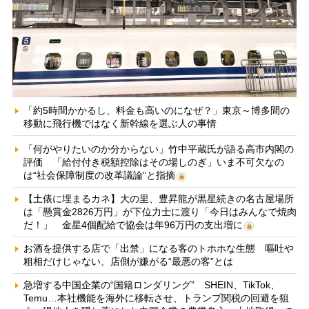
「約5時間かかるし、料金も高いのになぜ？」東京～博多間の
移動に飛行機ではなく新幹線を選ぶ人の事情
「何がやりたいのか分からない」竹中平蔵氏が語る高市内閣の
評価 「給付付き税額控除はその場しのぎ」いま不可欠なの
は“社会保障制度の改革議論”と指摘
【土俵に埋まるカネ】大の里、豊昇龍が黒星続きの名古屋場所
は「懸賞金2826万円」が下位力士に渡り「今日はみんなで焼肉
だ！」 金星4個配給で協会は年96万円の支出増に
お酒を提供する店で「出禁」になる客のトホホな生態 嘔吐や
粗相だけじゃない、店側が嫌がる“最悪の客”とは
急増する中国企業の“国籍ロンダリング” SHEIN、TikTok、
Temu…本社機能を海外に移転させ、トランプ関税の回避を狙