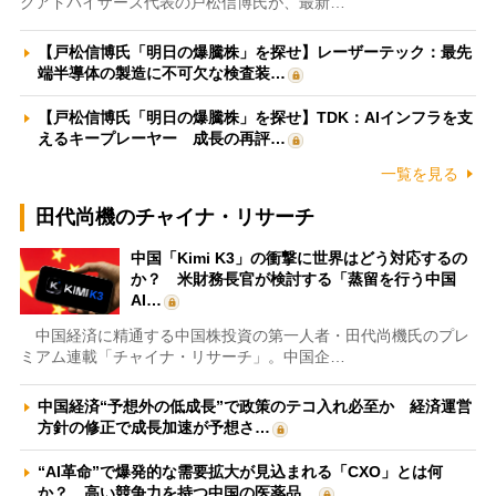
クアドバイザーズ代表の戸松信博氏が、最新…
【戸松信博氏「明日の爆騰株」を探せ】レーザーテック：最先
端半導体の製造に不可欠な検査装…
【戸松信博氏「明日の爆騰株」を探せ】TDK：AIインフラを支
えるキープレーヤー 成長の再評…
一覧を見る
田代尚機のチャイナ・リサーチ
中国「Kimi K3」の衝撃に世界はどう対応するの
か？ 米財務長官が検討する「蒸留を行う中国
AI…
中国経済に精通する中国株投資の第一人者・田代尚機氏のプレ
ミアム連載「チャイナ・リサーチ」。中国企…
中国経済“予想外の低成長”で政策のテコ入れ必至か 経済運営
方針の修正で成長加速が予想さ…
“AI革命”で爆発的な需要拡大が見込まれる「CXO」とは何
か？ 高い競争力を持つ中国の医薬品…