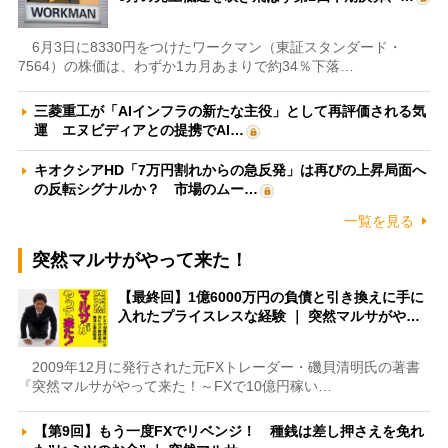
6月3日に8330円をつけたワークマン（東証スタンダード・
7564）の株価は、わずか1カ月あまりで約34％下落…
三菱重工が「AIインフラの新たな主役」として再評価される気
運 エヌビディアとの提携でAI…
キオクシアHD「7万円割れからの急反発」は再びの上昇局面へ
の反転シグナルか？ 市場のムー…
一覧を見る
突然マルサがやって来た！
【最終回】1億6000万円の負債と引き換えに手に
入れたプライスレスな経験 ｜ 突然マルサがや…
2009年12月に発行された元FXトレーダー・磯貝清明氏の著書
『突然マルサがやって来た！～FXで10億円稼い…
【第9回】もう一度FXでリベンジ！ 種銭は差し押さえを免れ