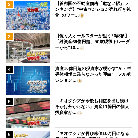
【首都圏の不動産価格「危ない駅」ラ
2
ンキング】“中古マンション売れ行き鈍
化”のワー…
【億り人オールスターが狙う20銘柄】
3
「総資産69億円超」90歳現役トレーダ
ーから“10…
資産10億円超の投資家が明かす“AI・半
4
導体相場に乗らなかった理由” フルポ
ジション…
「キオクシアが今後も利益を出し続け
5
るかは分からない」資産11億円の個人
投資家が…
「キオクシアが再び株価10万円になる
6