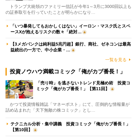
トランプ大統領のファミリー信託が今年1～3月に3000回以上も
の証券取引を行っていたことが明らかになり…
「いつ暴発してもおかしくはない」イーロン・マスク氏とスペ
ースXが抱えるリスクの数々「絶対…
【3メガバンクは純利益5兆円超】銀行、商社、ゼネコンは最高
益続出の一方で、中小企業・…
一覧を見る
投資ノウハウ満載コミック「俺がカブ番長！」
「売り時」を逃さないトレンド見極め術 投資コ
ミック「俺がカブ番長！」【第11回】
かつて投資情報雑誌「マネーポスト」にて、圧倒的な情報量が
詰め込まれた「天下無敵の株コミック」とし…
テクニカル分析・集中講義 投資コミック「俺がカブ番長！」
【第10回】