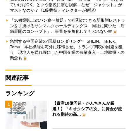
ていけばOK」という俗説に潜む誤解、なぜ「ジャケット」が
マストなのか？《1級葬祭ディレクターが解説》
「30種類以上のパン食べ放題」で行列のできる新形態レストラ
ンを手掛けるサンマルクホールディングス 同社に聞いた「店
舗展開のコンセプト」、事業を多角化してもぶれない軸
急増する中国企業の“国籍ロンダリング” SHEIN、TikTok、
Temu…本社機能を海外に移転させ、トランプ関税の回避を狙
う 現地人を隠れ蓑にした中国企業の農業参入・土地取得への
懸念も
関連記事
ランキング
【資産10億円超・かんちさんが厳
1
選！】「キオクシアの次」に資金が流
れる期待の高…