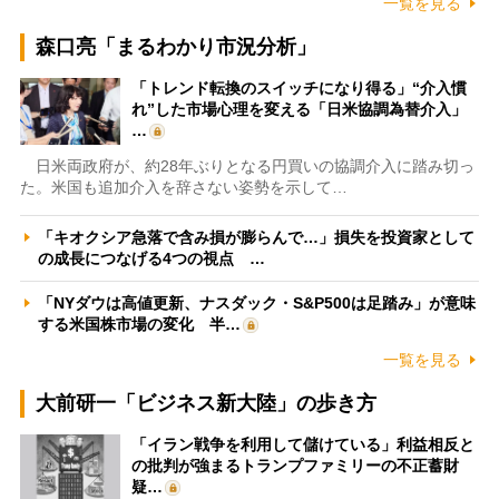
一覧を見る
森口亮「まるわかり市況分析」
「トレンド転換のスイッチになり得る」“介入慣
れ”した市場心理を変える「日米協調為替介入」
…
日米両政府が、約28年ぶりとなる円買いの協調介入に踏み切っ
た。米国も追加介入を辞さない姿勢を示して…
「キオクシア急落で含み損が膨らんで…」損失を投資家として
の成長につなげる4つの視点 …
「NYダウは高値更新、ナスダック・S&P500は足踏み」が意味
する米国株市場の変化 半…
一覧を見る
大前研一「ビジネス新大陸」の歩き方
「イラン戦争を利用して儲けている」利益相反と
の批判が強まるトランプファミリーの不正蓄財
疑…