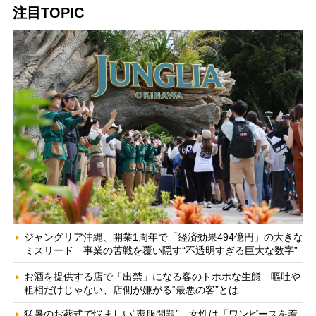
注目TOPIC
ジャングリア沖縄、開業1周年で「経済効果494億円」の大きな
ミスリード 事業の苦戦を覆い隠す“不透明すぎる巨大な数字”
お酒を提供する店で「出禁」になる客のトホホな生態 嘔吐や
粗相だけじゃない、店側が嫌がる“最悪の客”とは
猛暑のお葬式で悩ましい“喪服問題” 女性は「ワンピースを着