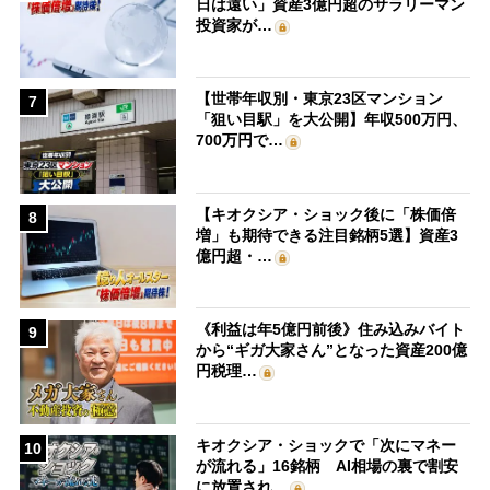
日は遠い」資産3億円超のサラリーマン
投資家が…
【世帯年収別・東京23区マンション
7
「狙い目駅」を大公開】年収500万円、
700万円で…
【キオクシア・ショック後に「株価倍
8
増」も期待できる注目銘柄5選】資産3
億円超・…
《利益は年5億円前後》住み込みバイト
9
から“ギガ大家さん”となった資産200億
円税理…
キオクシア・ショックで「次にマネー
10
が流れる」16銘柄 AI相場の裏で割安
に放置され…