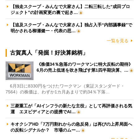
【独走スクープ・みんなで大家さん】二転三転した“成田プロ
ジェクト”の計画変更の裏で起き…
【追及スクープ・みんなで大家さん】独占入手“内部議事録”で
明かされる柳瀬健一・代表の思…
一覧を見る
古賀真人「発掘！好決算銘柄」
《株価34％急落のワークマンに特大反転の期待》
6月の売上低迷を吹き飛ばす第1四半期決算、…
6月3日に8330円をつけたワークマン（東証スタンダード・
7564）の株価は、わずか1カ月あまりで約34％下落…
三菱重工が「AIインフラの新たな主役」として再評価される気
運 エヌビディアとの提携でAI…
キオクシアHD「7万円割れからの急反発」は再びの上昇局面へ
の反転シグナルか？ 市場のムー…