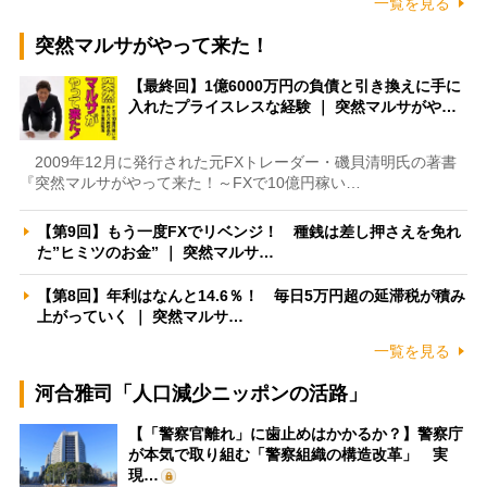
一覧を見る
突然マルサがやって来た！
【最終回】1億6000万円の負債と引き換えに手に
入れたプライスレスな経験 ｜ 突然マルサがや…
2009年12月に発行された元FXトレーダー・磯貝清明氏の著書
『突然マルサがやって来た！～FXで10億円稼い…
【第9回】もう一度FXでリベンジ！ 種銭は差し押さえを免れ
た”ヒミツのお金” ｜ 突然マルサ…
【第8回】年利はなんと14.6％！ 毎日5万円超の延滞税が積み
上がっていく ｜ 突然マルサ…
一覧を見る
河合雅司「人口減少ニッポンの活路」
【「警察官離れ」に歯止めはかかるか？】警察庁
が本気で取り組む「警察組織の構造改革」 実
現…