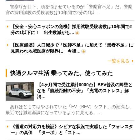
警察庁が目下、頭を悩ませているのが「警察官不足」だ。警察
官の採用試験の受験者数は10年間で2分の1以…
【安全・安心ニッポンの危機】採用試験受験者数は10年間で2
分の1以下に！ 出生数減がも…
【医療崩壊】人口減少で「医師不足」に加えて「患者不足」に
見舞われ地域医療が限界に 今後…
一覧を見る
快適クルマ生活 乗ってみた、使ってみた
【4ヶ月間で受注累計6000台】BEV普及の障壁と
なる「航続距離の不安」「充電のストレス」解
消…
あれほどもてはやされていた「EV（BEV）シフト」の潮流も、
最近では減速基調になっているように見える。…
《雪道の対応力を検証》シビアな状況で実感した「フォレスタ
ー」の真価 「ターボ」と「スト…