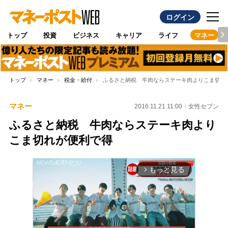
ログイン
トップ
投資
ビジネス
キャリア
ライフ
マネー
トップ
マネー
税金・給付
ふるさと納税 牛肉ならステーキ肉よりこま切れ
マネー
2016.11.21 11:00
女性セブン
ふるさと納税 牛肉ならステーキ肉より
こま切れが便利で得
もっと見る
arrow_forward_ios