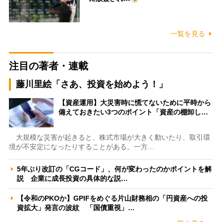
一覧を見る
注目の著者・連載
藤川里絵「さあ、投資を始めよう！」
【資産運用】大災害時に慌てないために平時から
備えておきたい3つのポイント「資産の棚卸し…
大規模な災害が起きると、株式市場が大きく動いたり、取引環
境が不安定になったりすることがある。一方…
5年ぶり改訂の「CGコード」、何が変わったのかポイントを解
説 企業に成長投資の具体的な説…
【令和のPKOか】GPIFをめぐる片山財務相の「円資産への投
資拡大」発言の波紋 「国債重視」…