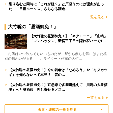
乗り込むと同時に「これが軽？」と戸惑うのには理由があっ
た 「日産ルークス」さらなる躍進…
一覧を見る
大竹聡の「昼酒御免！」
【大竹聡の昼酒御免！】「ネグローニ」「山崎」
「マンハッタン」新宿三丁目の隠れ家バーで1…
お酒はいつ飲んでもいいものだが、昼から飲むお酒にはまた格
別の味わいがある――。ライター・作家の大竹…
【大竹聡の昼酒御免！】今の若者は「なめろう」や「キヌカツ
ギ」を知らないって本当？ 昔の…
【大竹聡の昼酒御免！】京急線で多摩川越えて「川崎の大衆酒
場」へと昼酒旅 押し寄せるノス…
一覧を見る
著者・連載の一覧を見る