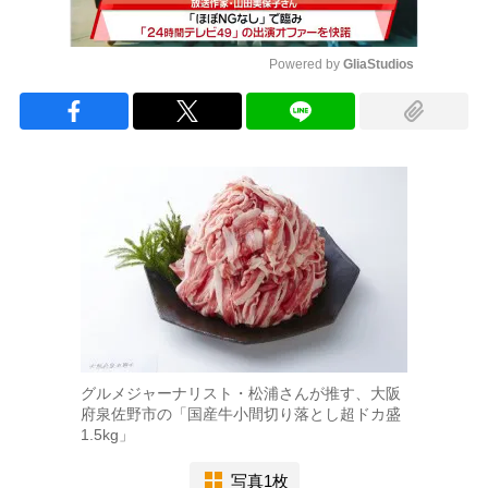
Powered by 
GliaStudios
Mute
グルメジャーナリスト・松浦さんが推す、大阪
府泉佐野市の「国産牛小間切り落とし超ドカ盛
1.5kg」
写真1枚