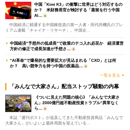
中国「Kimi K3」の衝撃に世界はどう対応するの
か？ 米財務長官が検討する「蒸留を行う中国
AI…
中国経済に精通する中国株投資の第一人者・田代尚機氏のプレ
ミアム連載「チャイナ・リサーチ」。中国企…
中国経済“予想外の低成長”で政策のテコ入れ必至か 経済運営
方針の修正で成長加速が予想さ…
“AI革命”で爆発的な需要拡大が見込まれる「CXO」とは何
か？ 高い競争力を持つ中国の医薬品…
一覧を見る
「みんなで大家さん」配当ストップ騒動の内幕
《ついに見えた問題の核心》「みんなで大家さ
ん」2000億円超不動産投資トラブル“異常なく
ら…
本誌『週刊ポスト』が追及してきた不動産投資商品「みんなで
大家さん」がいよいよ最終局面を迎えている…