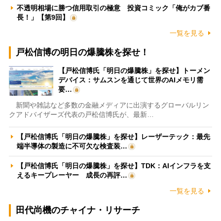
不透明相場に勝つ信用取引の極意 投資コミック「俺がカブ番
長！」【第9回】
一覧を見る
戸松信博の明日の爆騰株を探せ！
【戸松信博氏「明日の爆騰株」を探せ】トーメン
デバイス：サムスンを通じて世界のAIメモリ需
要…
新聞や雑誌など多数の金融メディアに出演するグローバルリン
クアドバイザーズ代表の戸松信博氏が、最新…
【戸松信博氏「明日の爆騰株」を探せ】レーザーテック：最先
端半導体の製造に不可欠な検査装…
【戸松信博氏「明日の爆騰株」を探せ】TDK：AIインフラを支
えるキープレーヤー 成長の再評…
一覧を見る
田代尚機のチャイナ・リサーチ