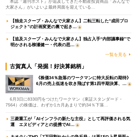
本誌『週刊ポスト』が追及してきた不動産投資商品「みんなで
大家さん」がいよいよ最終局面を迎えている…
【独走スクープ・みんなで大家さん】二転三転した“成田プロ
ジェクト”の計画変更の裏で起き…
【追及スクープ・みんなで大家さん】独占入手“内部議事録”で
明かされる柳瀬健一・代表の思…
一覧を見る
古賀真人「発掘！好決算銘柄」
《株価34％急落のワークマンに特大反転の期待》
6月の売上低迷を吹き飛ばす第1四半期決算、…
6月3日に8330円をつけたワークマン（東証スタンダード・
7564）の株価は、わずか1カ月あまりで約34％下落…
三菱重工が「AIインフラの新たな主役」として再評価される気
運 エヌビディアとの提携でAI…
キオクシアHD「7万円割れからの急反発」は再びの上昇局面へ