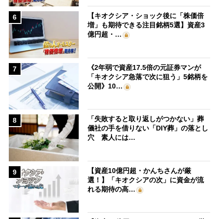
【キオクシア・ショック後に「株価倍
6
増」も期待できる注目銘柄5選】資産3
億円超・…
《2年弱で資産17.5倍の元証券マンが
7
「キオクシア急落で次に狙う」5銘柄を
公開》10…
「失敗すると取り返しがつかない」葬
8
儀社の手を借りない「DIY葬」の落とし
穴 素人には…
【資産10億円超・かんちさんが厳
9
選！】「キオクシアの次」に資金が流
れる期待の高…