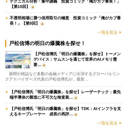
テクニカル分析・集中講義 投資コミック「俺がカブ番長！」
【第10回】
不透明相場に勝つ信用取引の極意 投資コミック「俺がカブ番
長！」【第9回】
一覧を見る
戸松信博の明日の爆騰株を探せ！
【戸松信博氏「明日の爆騰株」を探せ】トーメン
デバイス：サムスンを通じて世界のAIメモリ需
要…
新聞や雑誌など多数の金融メディアに出演するグローバルリン
クアドバイザーズ代表の戸松信博氏が、最新…
【戸松信博氏「明日の爆騰株」を探せ】レーザーテック：最先
端半導体の製造に不可欠な検査装…
【戸松信博氏「明日の爆騰株」を探せ】TDK：AIインフラを支
えるキープレーヤー 成長の再評…
一覧を見る