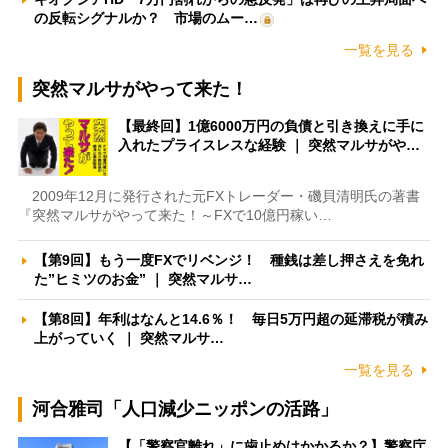
の反転シグナルか？ 市場のムー…
一覧を見る
突然マルサがやって来た！
【最終回】1億6000万円の負債と引き換えに手に
入れたプライスレスな経験 ｜ 突然マルサがや…
2009年12月に発行された元FXトレーダー・磯貝清明氏の著書
『突然マルサがやって来た！～FXで10億円稼い…
【第9回】もう一度FXでリベンジ！ 種銭は差し押さえを免れ
た”ヒミツのお金” ｜ 突然マルサ…
【第8回】年利はなんと14.6％！ 毎日5万円超の延滞税が積み
上がっていく ｜ 突然マルサ…
一覧を見る
河合雅司「人口減少ニッポンの活路」
【「警察官離れ」に歯止めはかかるか？】警察庁