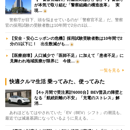
が本気で取り組む「警察組織の構造改革」 実
現…
警察庁が目下、頭を悩ませているのが「警察官不足」だ。警察
官の採用試験の受験者数は10年間で2分の1以…
【安全・安心ニッポンの危機】採用試験受験者数は10年間で2
分の1以下に！ 出生数減がも…
【医療崩壊】人口減少で「医師不足」に加えて「患者不足」に
見舞われ地域医療が限界に 今後…
一覧を見る
快適クルマ生活 乗ってみた、使ってみた
【4ヶ月間で受注累計6000台】BEV普及の障壁と
なる「航続距離の不安」「充電のストレス」解
消…
あれほどもてはやされていた「EV（BEV）シフト」の潮流も、
最近では減速基調になっているように見える。…