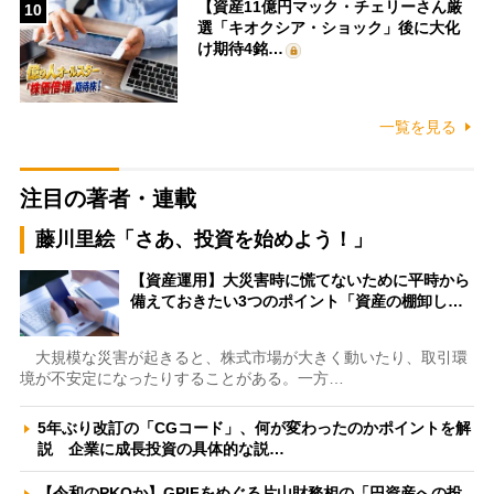
【資産11億円マック・チェリーさん厳
10
選「キオクシア・ショック」後に大化
け期待4銘…
一覧を見る
注目の著者・連載
藤川里絵「さあ、投資を始めよう！」
【資産運用】大災害時に慌てないために平時から
備えておきたい3つのポイント「資産の棚卸し…
大規模な災害が起きると、株式市場が大きく動いたり、取引環
境が不安定になったりすることがある。一方…
5年ぶり改訂の「CGコード」、何が変わったのかポイントを解
説 企業に成長投資の具体的な説…
【令和のPKOか】GPIFをめぐる片山財務相の「円資産への投