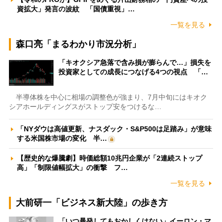
資拡大」発言の波紋 「国債重視」…
一覧を見る
森口亮「まるわかり市況分析」
「キオクシア急落で含み損が膨らんで…」損失を
投資家としての成長につなげる4つの視点 「…
半導体株を中心に相場の調整色が強まり、7月中旬にはキオク
シアホールディングスがストップ安をつけるな…
「NYダウは高値更新、ナスダック・S&P500は足踏み」が意味
する米国株市場の変化 半…
【歴史的な爆騰劇】時価総額10兆円企業が「2連続ストップ
高」「制限値幅拡大」の衝撃 フ…
一覧を見る
大前研一「ビジネス新大陸」の歩き方
「いつ暴発してもおかしくはない」イーロン・マ