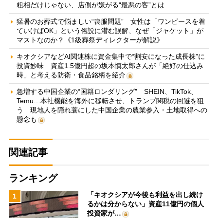
粗相だけじゃない、店側が嫌がる“最悪の客”とは
猛暑のお葬式で悩ましい“喪服問題” 女性は「ワンピースを着
ていけばOK」という俗説に潜む誤解、なぜ「ジャケット」が
マストなのか？《1級葬祭ディレクターが解説》
キオクシアなどAI関連株に資金集中で“割安になった成長株”に
投資妙味 資産1.5億円超の坂本慎太郎さんが「絶好の仕込み
時」と考える防衛・食品銘柄を紹介
急増する中国企業の“国籍ロンダリング” SHEIN、TikTok、
Temu…本社機能を海外に移転させ、トランプ関税の回避を狙
う 現地人を隠れ蓑にした中国企業の農業参入・土地取得への
懸念も
関連記事
ランキング
「キオクシアが今後も利益を出し続け
1
るかは分からない」資産11億円の個人
投資家が…