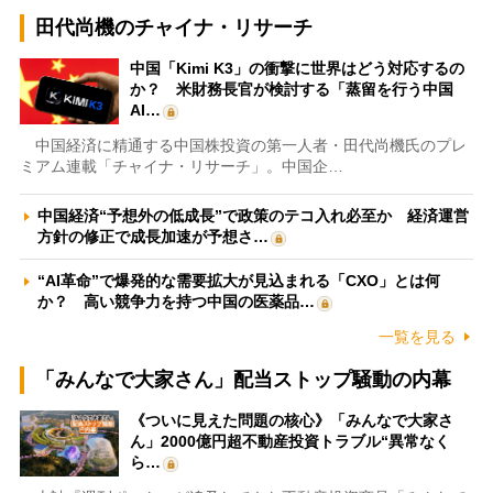
田代尚機のチャイナ・リサーチ
中国「Kimi K3」の衝撃に世界はどう対応するの
か？ 米財務長官が検討する「蒸留を行う中国
AI…
中国経済に精通する中国株投資の第一人者・田代尚機氏のプレ
ミアム連載「チャイナ・リサーチ」。中国企…
中国経済“予想外の低成長”で政策のテコ入れ必至か 経済運営
方針の修正で成長加速が予想さ…
“AI革命”で爆発的な需要拡大が見込まれる「CXO」とは何
か？ 高い競争力を持つ中国の医薬品…
一覧を見る
「みんなで大家さん」配当ストップ騒動の内幕
《ついに見えた問題の核心》「みんなで大家さ
ん」2000億円超不動産投資トラブル“異常なく
ら…