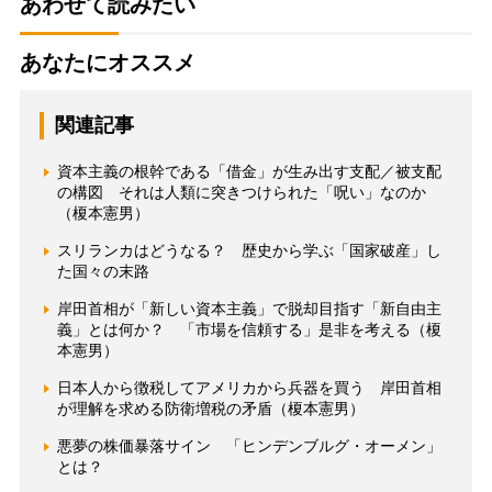
あわせて読みたい
あなたにオススメ
関連記事
資本主義の根幹である「借金」が生み出す支配／被支配
の構図 それは人類に突きつけられた「呪い」なのか
（榎本憲男）
スリランカはどうなる？ 歴史から学ぶ「国家破産」し
た国々の末路
岸田首相が「新しい資本主義」で脱却目指す「新自由主
義」とは何か？ 「市場を信頼する」是非を考える（榎
本憲男）
日本人から徴税してアメリカから兵器を買う 岸田首相
が理解を求める防衛増税の矛盾（榎本憲男）
悪夢の株価暴落サイン 「ヒンデンブルグ・オーメン」
とは？