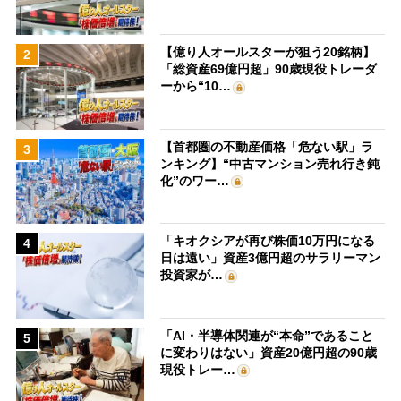
【億り人オールスターが狙う20銘柄】
2
「総資産69億円超」90歳現役トレーダ
ーから“10…
【首都圏の不動産価格「危ない駅」ラ
3
ンキング】“中古マンション売れ行き鈍
化”のワー…
「キオクシアが再び株価10万円になる
4
日は遠い」資産3億円超のサラリーマン
投資家が…
「AI・半導体関連が“本命”であること
5
に変わりはない」資産20億円超の90歳
現役トレー…