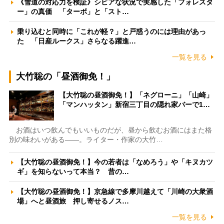
《雪道の対応力を検証》シビアな状況で実感した「フォレスタ
ー」の真価 「ターボ」と「スト…
乗り込むと同時に「これが軽？」と戸惑うのには理由があっ
た 「日産ルークス」さらなる躍進…
一覧を見る
大竹聡の「昼酒御免！」
【大竹聡の昼酒御免！】「ネグローニ」「山崎」
「マンハッタン」新宿三丁目の隠れ家バーで1…
お酒はいつ飲んでもいいものだが、昼から飲むお酒にはまた格
別の味わいがある――。ライター・作家の大竹…
【大竹聡の昼酒御免！】今の若者は「なめろう」や「キヌカツ
ギ」を知らないって本当？ 昔の…
【大竹聡の昼酒御免！】京急線で多摩川越えて「川崎の大衆酒
場」へと昼酒旅 押し寄せるノス…
一覧を見る