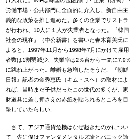
け入れた。IMFは韓国の金融部門・企業（財閥）・
労働市場・公共部門に全面的に介入し、新自由主
義的な政策を推し進めた。多くの企業でリストラ
が行われ、10人に１人が失業者となった。『韓国
社会の現在』（中公新書）を書いた春木育美氏に
よると、1997年11月から1998年7月にかけて雇用
者数は1割弱減少、失業率は2％台から一気に7.9％
に跳ね上がった。離婚も急増したそうだ。『朝鮮
日報』記者の金秀恵氏（キム・スヘ）の取材によ
れば、当時まだ子供だったこの世代の多くが、家
財道具に差し押さえの赤紙を貼られるところを目
撃していたらしい。
さて、アジア通貨危機はなぜ起きたのかについ
て、先に僕はファンダメンタルズ論とパニック論