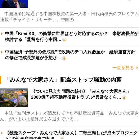
中国経済に精通する中国株投資の第一人者・田代尚機氏のプレミアム
連載「チャイナ・リサーチ」。中国の…
中国「Kimi K3」の衝撃に世界はどう対応するのか？ 米財務長官が
検討する「蒸留を行う中国…
中国経済“予想外の低成長”で政策のテコ入れ必至か 経済運営方針
の修正で成長加速が予想さ…
一覧を見る
「みんなで大家さん」配当ストップ騒動の内幕
《ついに見えた問題の核心》「みんなで大家さん」
2000億円超不動産投資トラブル“異常なくら…
本誌『週刊ポスト』が追及してきた不動産投資商品「みんなで大家さ
ん」がいよいよ最終局面を迎えている…
【独走スクープ・みんなで大家さん】二転三転した“成田プロジェク
ト”の計画変更の裏で起き…