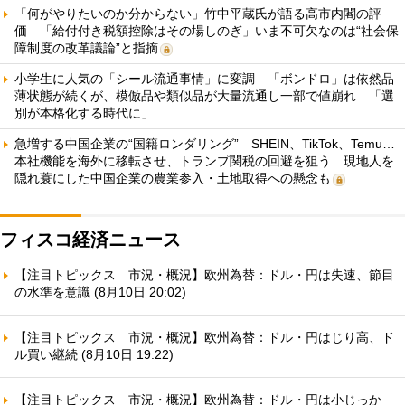
「何がやりたいのか分からない」竹中平蔵氏が語る高市内閣の評
価 「給付付き税額控除はその場しのぎ」いま不可欠なのは“社会保
障制度の改革議論”と指摘
小学生に人気の「シール流通事情」に変調 「ボンドロ」は依然品
薄状態が続くが、模倣品や類似品が大量流通し一部で値崩れ 「選
別が本格化する時代に」
急増する中国企業の“国籍ロンダリング” SHEIN、TikTok、Temu…
本社機能を海外に移転させ、トランプ関税の回避を狙う 現地人を
隠れ蓑にした中国企業の農業参入・土地取得への懸念も
フィスコ経済ニュース
【注目トピックス 市況・概況】欧州為替：ドル・円は失速、節目
の水準を意識 (8月10日 20:02)
【注目トピックス 市況・概況】欧州為替：ドル・円はじり高、ド
ル買い継続 (8月10日 19:22)
【注目トピックス 市況・概況】欧州為替：ドル・円は小じっか