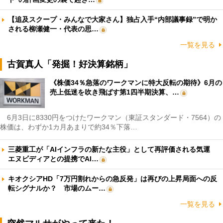
【追及スクープ・みんなで大家さん】独占入手“内部議事録”で明か
される柳瀬健一・代表の思…
一覧を見る
古賀真人「発掘！好決算銘柄」
《株価34％急落のワークマンに特大反転の期待》6月の
売上低迷を吹き飛ばす第1四半期決算、…
6月3日に8330円をつけたワークマン（東証スタンダード・7564）の
株価は、わずか1カ月あまりで約34％下落…
三菱重工が「AIインフラの新たな主役」として再評価される気運
エヌビディアとの提携でAI…
キオクシアHD「7万円割れからの急反発」は再びの上昇局面への反
転シグナルか？ 市場のムー…
一覧を見る