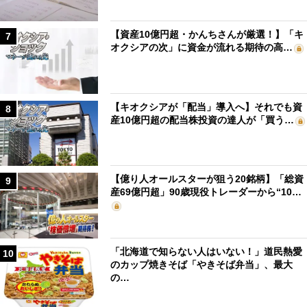
【資産10億円超・かんちさんが厳選！】「キ
7
オクシアの次」に資金が流れる期待の高…
【キオクシアが「配当」導入へ】それでも資
8
産10億円超の配当株投資の達人が「買う…
【億り人オールスターが狙う20銘柄】「総資
9
産69億円超」90歳現役トレーダーから“10…
「北海道で知らない人はいない！」道民熱愛
10
のカップ焼きそば「やきそば弁当」、最大
の…