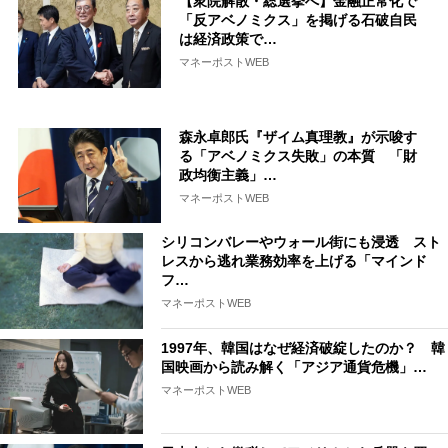
【衆院解散・総選挙へ】金融正常化で
「反アベノミクス」を掲げる石破自民
は経済政策で…
マネーポストWEB
森永卓郎氏『ザイム真理教』が示唆す
る「アベノミクス失敗」の本質 「財
政均衡主義」…
マネーポストWEB
シリコンバレーやウォール街にも浸透 スト
レスから逃れ業務効率を上げる「マインド
フ…
マネーポストWEB
1997年、韓国はなぜ経済破綻したのか？ 韓
国映画から読み解く「アジア通貨危機」…
マネーポストWEB