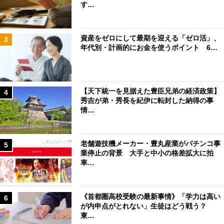
す…
資産をゼロにして最期を迎える「ゼロ活」、
3
年代別・計画的にお金を使うポイント 6…
【天下統一を見据えた豊臣兄弟の経済政策】
4
秀吉が弟・秀長を紀伊に転封した納得の事
情…
老舗遊技機メーカー・豊丸産業がパチンコ事
5
業停止の背景 大手と中小の格差拡大に拍
車…
《首都圏高校受験の最新事情》「学力は高い
6
が内申点がとれない」生徒はどう戦う？
東…