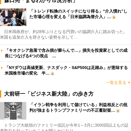
森口亮「まるわかり市況分析」
「トレンド転換のスイッチになり得る」“介入慣れ”し
た市場心理を変える「日米協調為替介入」…
日米両政府が、約28年ぶりとなる円買いの協調介入に踏み切った。
米国も追加介入を辞さない姿勢を示して…
「キオクシア急落で含み損が膨らんで…」損失を投資家としての成
長につなげる4つの視点 …
「NYダウは高値更新、ナスダック・S&P500は足踏み」が意味する
米国株市場の変化 半…
一覧を見る
大前研一「ビジネス新大陸」の歩き方
「イラン戦争を利用して儲けている」利益相反との批
判が強まるトランプファミリーの不正蓄財疑…
トランプ大統領のファミリー信託が今年1～3月に3000回以上もの証
券取引を行っていたことが明らかになり…