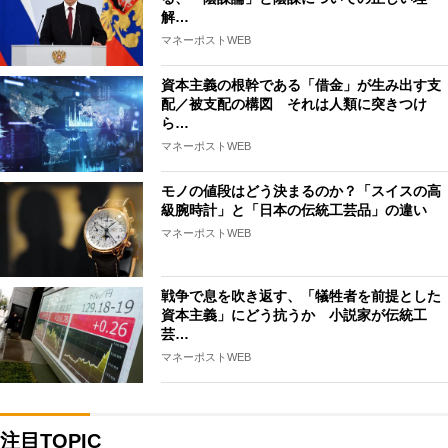
解…
マネーポストWEB
資本主義の根幹である「借金」が生み出す支
配／被支配の構図 それは人類に突きつけ
ら…
マネーポストWEB
モノの値段はどう決まるのか？「スイスの高
級腕時計」と「日本の伝統工芸品」の違い
マネーポストWEB
戦争で息を吹き返す、「犠牲者を前提とした
資本主義」にどう抗うか 小説家が伝統工
芸…
マネーポストWEB
注目TOPIC