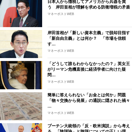
日本人から徴税してアメリカから兵器を買
う 岸田首相が理解を求める防衛増税の矛盾
マネーポストWEB
岸田首相が「新しい資本主義」で脱却目指す
「新自由主義」とは何か？ 「市場を信頼
す…
マネーポストWEB
「どうして誰もわからなかったの？」英女王
がリーマン危機直後に経済学者に向けた疑
問…
マネーポストWEB
簡単に答えられない「お金とは何か」問題
「物々交換から発展」の通説に隠された禍々
…
マネーポストWEB
プーチン大統領の「反・欧米演説」から考え
る、「陰謀論」と陰謀についての正しい理