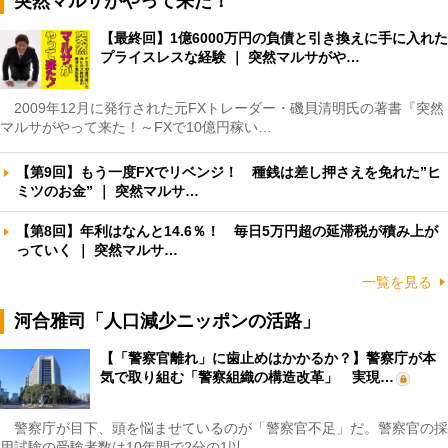
突然マルサがやって来た！
【最終回】1億6000万円の負債と引き換えに手に入れた
プライスレスな経験 ｜ 突然マルサがや…
2009年12月に発行された元FXトレーダー・磯貝清明氏の著書『突然
マルサがやって来た！～FXで10億円稼い…
【第9回】もう一度FXでリベンジ！ 種銭は差し押さえを免れた”ヒ
ミツのお金” ｜ 突然マルサ…
【第8回】年利はなんと14.6％！ 毎日5万円超の延滞税が積み上が
っていく ｜ 突然マルサ…
一覧を見る
河合雅司「人口減少ニッポンの活路」
【「警察官離れ」に歯止めはかかるか？】警察庁が本
気で取り組む「警察組織の構造改革」 実現…
警察庁が目下、頭を悩ませているのが「警察官不足」だ。警察官の採
用試験の受験者数は10年間で2分の1以…