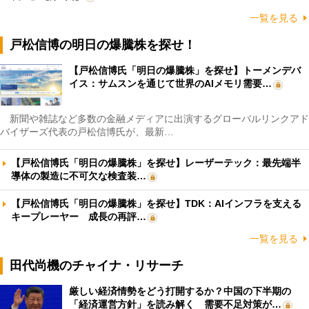
一覧を見る
戸松信博の明日の爆騰株を探せ！
【戸松信博氏「明日の爆騰株」を探せ】トーメンデバ
イス：サムスンを通じて世界のAIメモリ需要…
新聞や雑誌など多数の金融メディアに出演するグローバルリンクアド
バイザーズ代表の戸松信博氏が、最新…
【戸松信博氏「明日の爆騰株」を探せ】レーザーテック：最先端半
導体の製造に不可欠な検査装…
【戸松信博氏「明日の爆騰株」を探せ】TDK：AIインフラを支える
キープレーヤー 成長の再評…
一覧を見る
田代尚機のチャイナ・リサーチ
厳しい経済情勢をどう打開するか？中国の下半期の
「経済運営方針」を読み解く 需要不足対策が…