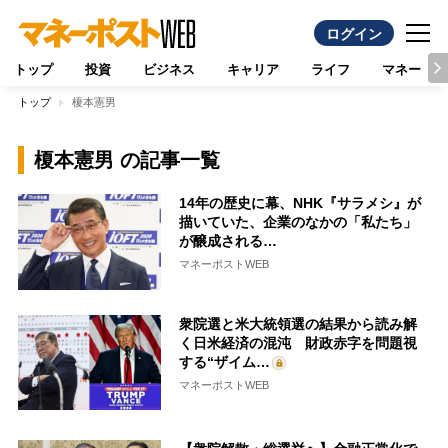
ログイン
トップ
投資
ビジネス
キャリア
ライフ
マネー
トップ
榎本憲男
榎本憲男 の記事一覧
14年の歴史に幕、NHK『サラメシ』が
描いていた、企業のなかの「私たち」
が醸成される…
マネーポストWEB
衆院選と米大統領選の結果から読み解
く日米経済の混沌 財政赤字を問題視
する“ザイム…
マネーポストWEB