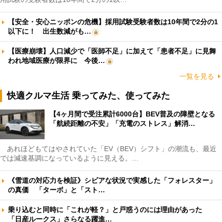
【安全・安心ニッポンの危機】採用試験受験者数は10年間で2分の1
以下に！ 出生数減がも…
【医療崩壊】人口減少で「医師不足」に加えて「患者不足」に見舞
われ地域医療が限界に 今後…
一覧を見る
快適クルマ生活 乗ってみた、使ってみた
【4ヶ月間で受注累計6000台】BEV普及の障壁となる
「航続距離の不安」「充電のストレス」解消…
あれほどもてはやされていた「EV（BEV）シフト」の潮流も、最近
では減速基調になっているように見える。…
《雪道の対応力を検証》シビアな状況で実感した「フォレスター」
の真価 「ターボ」と「スト…
乗り込むと同時に「これが軽？」と戸惑うのには理由があった
「日産ルークス」さらなる躍進…