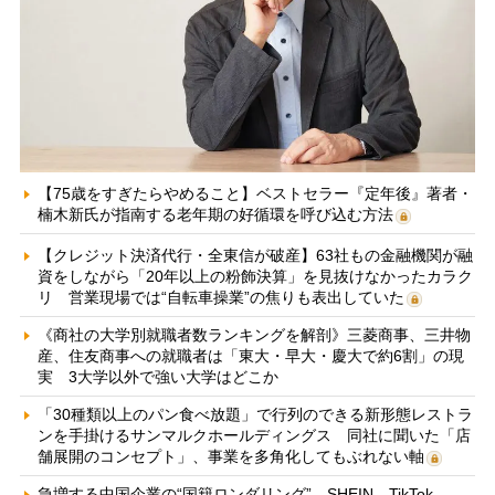
【75歳をすぎたらやめること】ベストセラー『定年後』著者・
楠木新氏が指南する老年期の好循環を呼び込む方法
【クレジット決済代行・全東信が破産】63社もの金融機関が融
資をしながら「20年以上の粉飾決算」を見抜けなかったカラク
リ 営業現場では“自転車操業”の焦りも表出していた
《商社の大学別就職者数ランキングを解剖》三菱商事、三井物
産、住友商事への就職者は「東大・早大・慶大で約6割」の現
実 3大学以外で強い大学はどこか
「30種類以上のパン食べ放題」で行列のできる新形態レストラ
ンを手掛けるサンマルクホールディングス 同社に聞いた「店
舗展開のコンセプト」、事業を多角化してもぶれない軸
急増する中国企業の“国籍ロンダリング” SHEIN、TikTok、