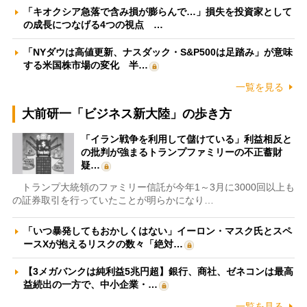
「キオクシア急落で含み損が膨らんで…」損失を投資家として
の成長につなげる4つの視点 …
「NYダウは高値更新、ナスダック・S&P500は足踏み」が意味
する米国株市場の変化 半…
一覧を見る
大前研一「ビジネス新大陸」の歩き方
「イラン戦争を利用して儲けている」利益相反と
の批判が強まるトランプファミリーの不正蓄財
疑…
トランプ大統領のファミリー信託が今年1～3月に3000回以上も
の証券取引を行っていたことが明らかになり…
「いつ暴発してもおかしくはない」イーロン・マスク氏とスペ
ースXが抱えるリスクの数々「絶対…
【3メガバンクは純利益5兆円超】銀行、商社、ゼネコンは最高
益続出の一方で、中小企業・…
一覧を見る