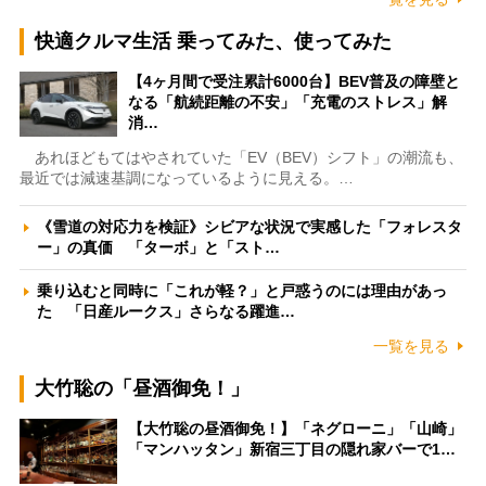
快適クルマ生活 乗ってみた、使ってみた
【4ヶ月間で受注累計6000台】BEV普及の障壁と
なる「航続距離の不安」「充電のストレス」解
消…
あれほどもてはやされていた「EV（BEV）シフト」の潮流も、
最近では減速基調になっているように見える。…
《雪道の対応力を検証》シビアな状況で実感した「フォレスタ
ー」の真価 「ターボ」と「スト…
乗り込むと同時に「これが軽？」と戸惑うのには理由があっ
た 「日産ルークス」さらなる躍進…
一覧を見る
大竹聡の「昼酒御免！」
【大竹聡の昼酒御免！】「ネグローニ」「山崎」
「マンハッタン」新宿三丁目の隠れ家バーで1…