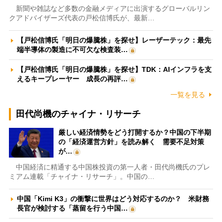
新聞や雑誌など多数の金融メディアに出演するグローバルリン
クアドバイザーズ代表の戸松信博氏が、最新…
【戸松信博氏「明日の爆騰株」を探せ】レーザーテック：最先
端半導体の製造に不可欠な検査装…
【戸松信博氏「明日の爆騰株」を探せ】TDK：AIインフラを支
えるキープレーヤー 成長の再評…
一覧を見る
田代尚機のチャイナ・リサーチ
厳しい経済情勢をどう打開するか？中国の下半期
の「経済運営方針」を読み解く 需要不足対策
が…
中国経済に精通する中国株投資の第一人者・田代尚機氏のプレ
ミアム連載「チャイナ・リサーチ」。中国の…
中国「Kimi K3」の衝撃に世界はどう対応するのか？ 米財務
長官が検討する「蒸留を行う中国…