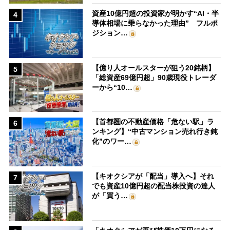
資産10億円超の投資家が明かす“AI・半
4
導体相場に乗らなかった理由” フルポ
ジション…
【億り人オールスターが狙う20銘柄】
5
「総資産69億円超」90歳現役トレーダ
ーから“10…
【首都圏の不動産価格「危ない駅」ラ
6
ンキング】“中古マンション売れ行き鈍
化”のワー…
【キオクシアが「配当」導入へ】それ
7
でも資産10億円超の配当株投資の達人
が「買う…