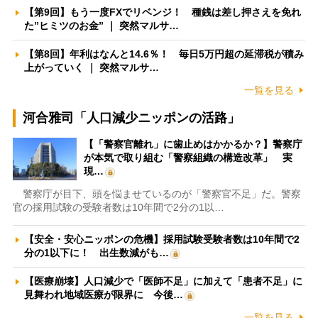
【第9回】もう一度FXでリベンジ！ 種銭は差し押さえを免れ
た”ヒミツのお金” ｜ 突然マルサ…
【第8回】年利はなんと14.6％！ 毎日5万円超の延滞税が積み
上がっていく ｜ 突然マルサ…
一覧を見る
河合雅司「人口減少ニッポンの活路」
【「警察官離れ」に歯止めはかかるか？】警察庁
が本気で取り組む「警察組織の構造改革」 実
現…
警察庁が目下、頭を悩ませているのが「警察官不足」だ。警察
官の採用試験の受験者数は10年間で2分の1以…
【安全・安心ニッポンの危機】採用試験受験者数は10年間で2
分の1以下に！ 出生数減がも…
【医療崩壊】人口減少で「医師不足」に加えて「患者不足」に
見舞われ地域医療が限界に 今後…
一覧を見る