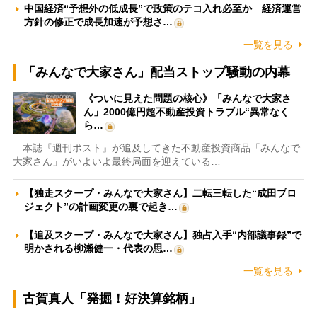
中国経済“予想外の低成長”で政策のテコ入れ必至か 経済運営
方針の修正で成長加速が予想さ…
一覧を見る
「みんなで大家さん」配当ストップ騒動の内幕
《ついに見えた問題の核心》「みんなで大家さ
ん」2000億円超不動産投資トラブル“異常なく
ら…
本誌『週刊ポスト』が追及してきた不動産投資商品「みんなで
大家さん」がいよいよ最終局面を迎えている…
【独走スクープ・みんなで大家さん】二転三転した“成田プロ
ジェクト”の計画変更の裏で起き…
【追及スクープ・みんなで大家さん】独占入手“内部議事録”で
明かされる柳瀬健一・代表の思…
一覧を見る
古賀真人「発掘！好決算銘柄」