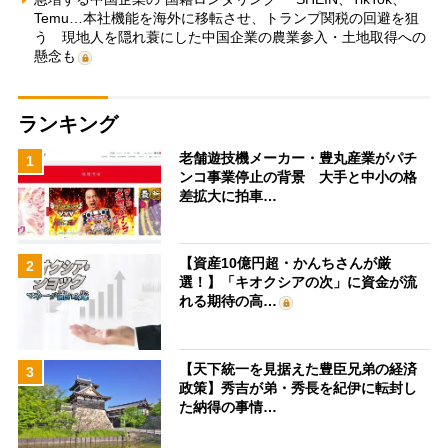
Temu…本社機能を海外に移転させ、トランプ関税の回避を狙
う 現地人を隠れ蓑にした中国企業の農業参入・土地取得への
懸念も
ランキング
老舗遊技機メーカー・豊丸産業がパチ
1
ンコ事業停止の背景 大手と中小の格
差拡大に拍車…
【資産10億円超・かんちさんが厳
2
選！】「キオクシアの次」に資金が流
れる期待の高…
【天下統一を見据えた豊臣兄弟の経済
3
政策】秀吉が弟・秀長を紀伊に転封し
た納得の事情…