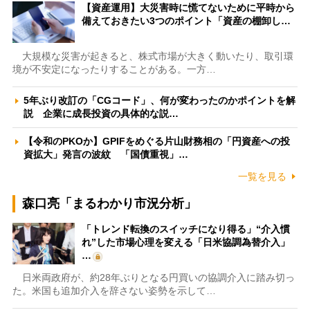
【資産運用】大災害時に慌てないために平時から
備えておきたい3つのポイント「資産の棚卸し…
大規模な災害が起きると、株式市場が大きく動いたり、取引環
境が不安定になったりすることがある。一方…
5年ぶり改訂の「CGコード」、何が変わったのかポイントを解
説 企業に成長投資の具体的な説…
【令和のPKOか】GPIFをめぐる片山財務相の「円資産への投
資拡大」発言の波紋 「国債重視」…
一覧を見る
森口亮「まるわかり市況分析」
「トレンド転換のスイッチになり得る」“介入慣
れ”した市場心理を変える「日米協調為替介入」
…
日米両政府が、約28年ぶりとなる円買いの協調介入に踏み切っ
た。米国も追加介入を辞さない姿勢を示して…