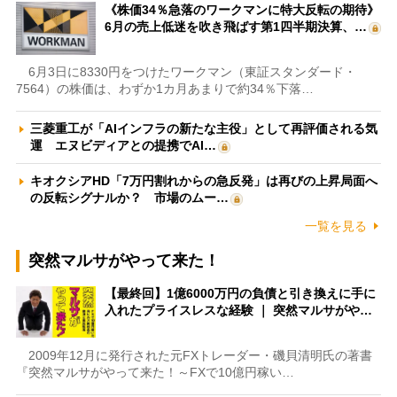
《株価34％急落のワークマンに特大反転の期待》
6月の売上低迷を吹き飛ばす第1四半期決算、…
6月3日に8330円をつけたワークマン（東証スタンダード・
7564）の株価は、わずか1カ月あまりで約34％下落…
三菱重工が「AIインフラの新たな主役」として再評価される気
運 エヌビディアとの提携でAI…
キオクシアHD「7万円割れからの急反発」は再びの上昇局面へ
の反転シグナルか？ 市場のムー…
一覧を見る
突然マルサがやって来た！
【最終回】1億6000万円の負債と引き換えに手に
入れたプライスレスな経験 ｜ 突然マルサがや…
2009年12月に発行された元FXトレーダー・磯貝清明氏の著書
『突然マルサがやって来た！～FXで10億円稼い…