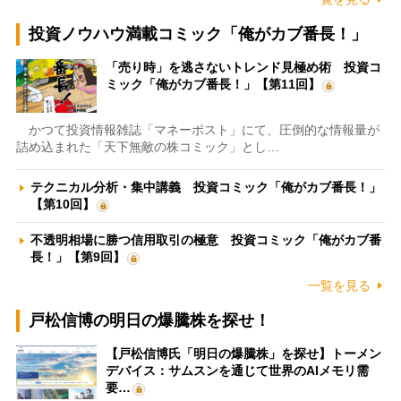
投資ノウハウ満載コミック「俺がカブ番長！」
「売り時」を逃さないトレンド見極め術 投資コ
ミック「俺がカブ番長！」【第11回】
かつて投資情報雑誌「マネーポスト」にて、圧倒的な情報量が
詰め込まれた「天下無敵の株コミック」とし…
テクニカル分析・集中講義 投資コミック「俺がカブ番長！」
【第10回】
不透明相場に勝つ信用取引の極意 投資コミック「俺がカブ番
長！」【第9回】
一覧を見る
戸松信博の明日の爆騰株を探せ！
【戸松信博氏「明日の爆騰株」を探せ】トーメン
デバイス：サムスンを通じて世界のAIメモリ需
要…