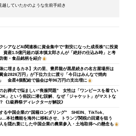
見越していたかのような生前手続き
クシアなどAI関連株に資金集中で“割安になった成長株”に投資
 資産1.5億円超の坂本慎太郎さんが「絶好の仕込み時」と考
防衛・食品銘柄を紹介
俵に埋まるカネ】大の里、豊昇龍が黒星続きの名古屋場所は
賞金2826万円」が下位力士に渡り「今日はみんなで焼肉
」 金星4個配給で協会は年96万円の支出増に
のお葬式で悩ましい“喪服問題” 女性は「ワンピースを着てい
OK」という俗説に潜む誤解、なぜ「ジャケット」がマストな
？《1級葬祭ディレクターが解説》
する中国企業の“国籍ロンダリング” SHEIN、TikTok、
mu…本社機能を海外に移転させ、トランプ関税の回避を狙う
人を隠れ蓑にした中国企業の農業参入・土地取得への懸念も