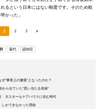
られるという日本にはない制度です。そのため欧
が早かった」
1
2
3
費
薬代
認知症
ぜ“事実上の撤退”となったのか？
前から出ていた“思い当たる兆候”
方 大スターもケアハウスに住む時代
」しかできなかった理由