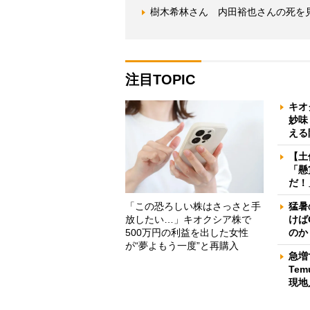
樹木希林さん 内田裕也さんの死を
注目TOPIC
キオ
妙味
える
【土
「懸
だ！
「この恐ろしい株はさっさと手
猛暑
放したい…」キオクシア株で
けば
500万円の利益を出した女性
のか
が“夢よもう一度”と再購入
急増
Te
現地