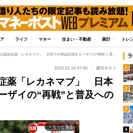
ア
ライフ
マネー
住まい・不動産
家計
トレ
米国で承認の認知症薬「レカネマブ」 日本での承認目指すエーザイの“再戦”と普及へのハードル
ラ
1
2023.01.16 07:00
週刊ポスト
症薬「レカネマブ」 日本
2
ーザイの“再戦”と普及への
3
もっと見る
arrow_forward_ios
4