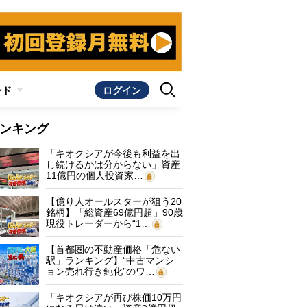
ンド
ログイン
ンキング
「キオクシアが今後も利益を出
し続けるかは分からない」資産
11億円の個人投資家…
【億り人オールスターが狙う20
銘柄】「総資産69億円超」90歳
現役トレーダーから“1…
【首都圏の不動産価格「危ない
駅」ランキング】“中古マンシ
ョン売れ行き鈍化”のワ…
「キオクシアが再び株価10万円