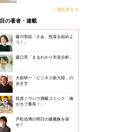
に…
一覧を見る
目の著者・連載
藤川里絵「さあ、投資を始めよ
う！」
森口亮「まるわかり市況分析」
大前研一「ビジネス新大陸」の
歩き方
投資ノウハウ満載コミック「俺
がカブ番長！」
戸松信博の明日の爆騰株を探
せ！