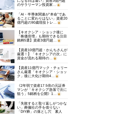
になる日は遠い」資産3億円超
のサラリーマン投資家…
「AI・半導体関連が“本命”であ
ることに変わりはない」資産20
億円超の90歳現役トレ…
【キオクシア・ショック後に
「株価倍増」も期待できる注目
銘柄5選】資産3億円超…
【資産10億円超・かんちさんが
厳選！】「キオクシアの次」に
資金が流れる期待の…
【資産11億円マック・チェリー
さん厳選「キオクシア・ショッ
ク」後に大化け期待4…
《2年弱で資産17.5倍の元証券
マンが「キオクシア急落で次に
狙う」5銘柄を公開》1…
「失敗すると取り返しがつかな
い」葬儀社の手を借りない
「DIY葬」の落とし穴 素人