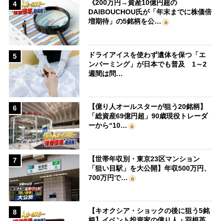
《200万円→資産10億円超の
4
DAIBOUCHOU氏が「年末までに株価倍
増期待」の5銘柄を公…
ドライアイスを使わず遺体を保つ「エ
5
ンバーミング」が日本でも普及 1～2
週間は問…
【億り人オールスターが狙う20銘柄】
6
「総資産69億円超」90歳現役トレーダ
ーから“10…
【世帯年収別・東京23区マンション
7
「狙い目駅」を大公開】年収500万円、
700万円で…
【キオクシア・ショックの後に狙う5銘
8
柄】イベント投資家の億り人・羽根英