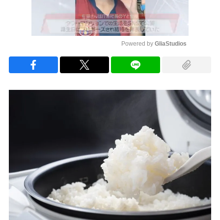
Powered by 
GliaStudios
Mute