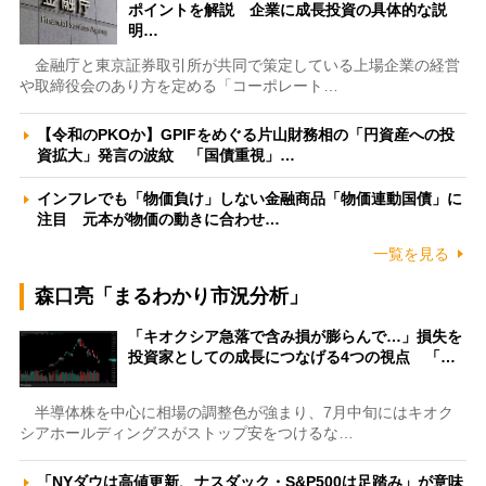
ポイントを解説 企業に成長投資の具体的な説
明…
金融庁と東京証券取引所が共同で策定している上場企業の経営
や取締役会のあり方を定める「コーポレート…
【令和のPKOか】GPIFをめぐる片山財務相の「円資産への投
資拡大」発言の波紋 「国債重視」…
インフレでも「物価負け」しない金融商品「物価連動国債」に
注目 元本が物価の動きに合わせ…
一覧を見る
森口亮「まるわかり市況分析」
「キオクシア急落で含み損が膨らんで…」損失を
投資家としての成長につなげる4つの視点 「…
半導体株を中心に相場の調整色が強まり、7月中旬にはキオク
シアホールディングスがストップ安をつけるな…
「NYダウは高値更新、ナスダック・S&P500は足踏み」が意味