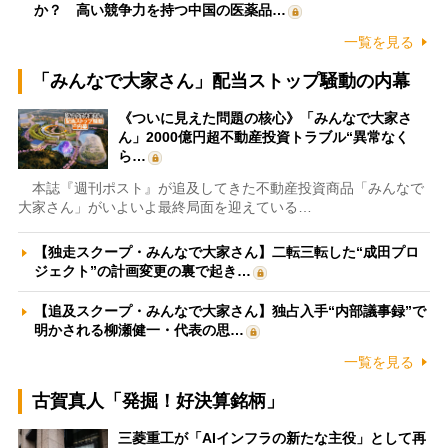
か？ 高い競争力を持つ中国の医薬品…
一覧を見る
「みんなで大家さん」配当ストップ騒動の内幕
《ついに見えた問題の核心》「みんなで大家さ
ん」2000億円超不動産投資トラブル“異常なく
ら…
本誌『週刊ポスト』が追及してきた不動産投資商品「みんなで
大家さん」がいよいよ最終局面を迎えている…
【独走スクープ・みんなで大家さん】二転三転した“成田プロ
ジェクト”の計画変更の裏で起き…
【追及スクープ・みんなで大家さん】独占入手“内部議事録”で
明かされる柳瀬健一・代表の思…
一覧を見る
古賀真人「発掘！好決算銘柄」
三菱重工が「AIインフラの新たな主役」として再