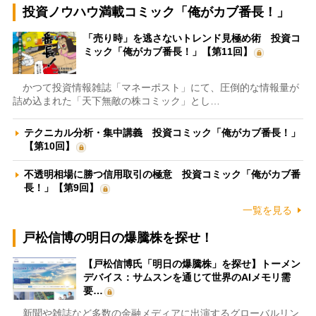
投資ノウハウ満載コミック「俺がカブ番長！」
「売り時」を逃さないトレンド見極め術 投資コ
ミック「俺がカブ番長！」【第11回】
かつて投資情報雑誌「マネーポスト」にて、圧倒的な情報量が
詰め込まれた「天下無敵の株コミック」とし…
テクニカル分析・集中講義 投資コミック「俺がカブ番長！」
【第10回】
不透明相場に勝つ信用取引の極意 投資コミック「俺がカブ番
長！」【第9回】
一覧を見る
戸松信博の明日の爆騰株を探せ！
【戸松信博氏「明日の爆騰株」を探せ】トーメン
デバイス：サムスンを通じて世界のAIメモリ需
要…
新聞や雑誌など多数の金融メディアに出演するグローバルリン