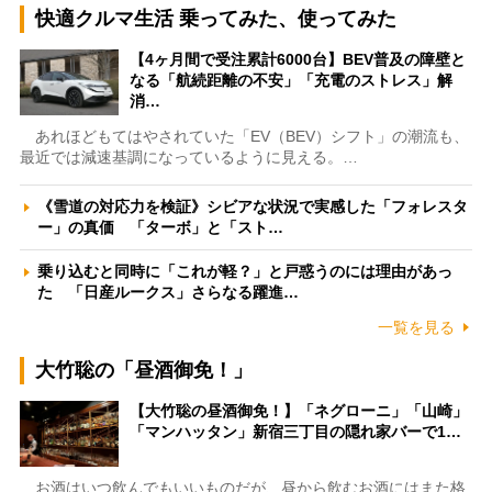
快適クルマ生活 乗ってみた、使ってみた
【4ヶ月間で受注累計6000台】BEV普及の障壁と
なる「航続距離の不安」「充電のストレス」解
消…
あれほどもてはやされていた「EV（BEV）シフト」の潮流も、
最近では減速基調になっているように見える。…
《雪道の対応力を検証》シビアな状況で実感した「フォレスタ
ー」の真価 「ターボ」と「スト…
乗り込むと同時に「これが軽？」と戸惑うのには理由があっ
た 「日産ルークス」さらなる躍進…
一覧を見る
大竹聡の「昼酒御免！」
【大竹聡の昼酒御免！】「ネグローニ」「山崎」
「マンハッタン」新宿三丁目の隠れ家バーで1…
お酒はいつ飲んでもいいものだが、昼から飲むお酒にはまた格