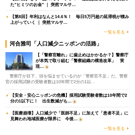
た”ヒミツのお金” ｜ 突然マルサ…
【第8回】年利はなんと14.6％！ 毎日5万円超の延滞税が積み
上がっていく ｜ 突然マルサ…
一覧を見る
河合雅司「人口減少ニッポンの活路」
【「警察官離れ」に歯止めはかかるか？】警察庁
が本気で取り組む「警察組織の構造改革」 実
現…
警察庁が目下、頭を悩ませているのが「警察官不足」だ。警察
官の採用試験の受験者数は10年間で2分の1以…
【安全・安心ニッポンの危機】採用試験受験者数は10年間で2
分の1以下に！ 出生数減がも…
【医療崩壊】人口減少で「医師不足」に加えて「患者不足」に
見舞われ地域医療が限界に 今後…
一覧を見る