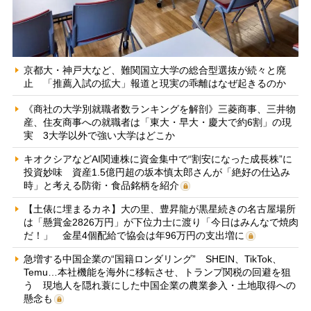
京都大・神戸大など、難関国立大学の総合型選抜が続々と廃
止 「推薦入試の拡大」報道と現実の乖離はなぜ起きるのか
《商社の大学別就職者数ランキングを解剖》三菱商事、三井物
産、住友商事への就職者は「東大・早大・慶大で約6割」の現
実 3大学以外で強い大学はどこか
キオクシアなどAI関連株に資金集中で“割安になった成長株”に
投資妙味 資産1.5億円超の坂本慎太郎さんが「絶好の仕込み
時」と考える防衛・食品銘柄を紹介
【土俵に埋まるカネ】大の里、豊昇龍が黒星続きの名古屋場所
は「懸賞金2826万円」が下位力士に渡り「今日はみんなで焼肉
だ！」 金星4個配給で協会は年96万円の支出増に
急増する中国企業の“国籍ロンダリング” SHEIN、TikTok、
Temu…本社機能を海外に移転させ、トランプ関税の回避を狙
う 現地人を隠れ蓑にした中国企業の農業参入・土地取得への
懸念も