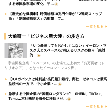
する米国株市場の変化 半…
【歴史的な爆騰劇】時価総額10兆円企業が「2連続ストップ
高」「制限値幅拡大」の衝撃 フ…
一覧を見る
大前研一「ビジネス新大陸」の歩き方
「いつ暴発してもおかしくはない」イーロン・マ
スク氏とスペースXが抱えるリスクの数々「絶対
的…
宇宙開発企業「スペースX」の上場で史上初の「兆万長者（ト
リリオネア）」となったイーロン・マスク氏。…
【3メガバンクは純利益5兆円超】銀行、商社、ゼネコンは最高
益続出の一方で、中小企業・…
急増する中国企業の“国籍ロンダリング” SHEIN、TikTok、
Temu…本社機能を海外に移転させ…
一覧を見る