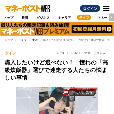
ログイン
トップ
投資
ビジネス
キャリア
ライフ
マネー
トップ
ライフ
生活
購入したいけど選べない！ 憧れの「高級炊飯器」選び
ライフ
2023.01.19 16:00
マネーポストWEB
購入したいけど選べない！ 憧れの「高
級炊飯器」選びで迷走する人たちの悩ま
しい事情
もっと見る
arrow_forward_ios