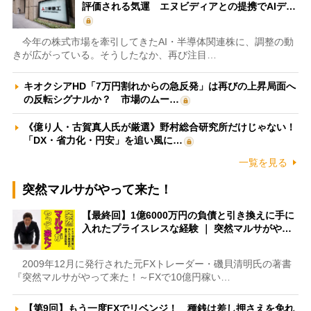
評価される気運 エヌビディアとの提携でAIデ…
今年の株式市場を牽引してきたAI・半導体関連株に、調整の動
きが広がっている。そうしたなか、再び注目…
キオクシアHD「7万円割れからの急反発」は再びの上昇局面へ
の反転シグナルか？ 市場のムー…
《億り人・古賀真人氏が厳選》野村総合研究所だけじゃない！
「DX・省力化・円安」を追い風に…
一覧を見る
突然マルサがやって来た！
【最終回】1億6000万円の負債と引き換えに手に
入れたプライスレスな経験 ｜ 突然マルサがや…
2009年12月に発行された元FXトレーダー・磯貝清明氏の著書
『突然マルサがやって来た！～FXで10億円稼い…
【第9回】もう一度FXでリベンジ！ 種銭は差し押さえを免れ