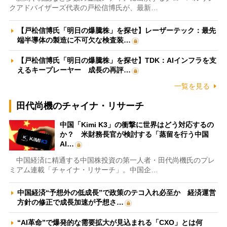
クアドバイザーズ代表の戸松信博氏が、最新…
【戸松信博氏「明日の爆騰株」を探せ】レーザーテック：最先
端半導体の製造に不可欠な検査装…
【戸松信博氏「明日の爆騰株」を探せ】TDK：AIインフラを支
えるキープレーヤー 成長の再評…
一覧を見る
田代尚機のチャイナ・リサーチ
中国「Kimi K3」の衝撃に世界はどう対応するの
か？ 米財務長官が検討する「蒸留を行う中国
AI…
中国経済に精通する中国株投資の第一人者・田代尚機氏のプレ
ミアム連載「チャイナ・リサーチ」。中国企…
中国経済“予想外の低成長”で政策のテコ入れ必至か 経済運営
方針の修正で成長加速が予想さ…
“AI革命”で爆発的な需要拡大が見込まれる「CXO」とは何