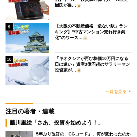
樹氏が厳…
【大阪の不動産価格「危ない駅」ラン
9
キング】“中古マンション売れ行き鈍
化”のワース…
「キオクシアが再び株価10万円になる
10
日は遠い」資産3億円超のサラリーマン
投資家が…
一覧を見る
注目の著者・連載
藤川里絵「さあ、投資を始めよう！」
5年ぶり改訂の「CGコード」、何が変わったのか