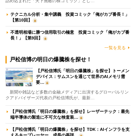
詰め込まれた「天下無敵の株コミック」とし…
テクニカル分析・集中講義 投資コミック「俺がカブ番長！」
【第10回】
不透明相場に勝つ信用取引の極意 投資コミック「俺がカブ番
長！」【第9回】
一覧を見る
戸松信博の明日の爆騰株を探せ！
【戸松信博氏「明日の爆騰株」を探せ】トーメン
デバイス：サムスンを通じて世界のAIメモリ需
要…
新聞や雑誌など多数の金融メディアに出演するグローバルリン
クアドバイザーズ代表の戸松信博氏が、最新…
【戸松信博氏「明日の爆騰株」を探せ】レーザーテック：最先
端半導体の製造に不可欠な検査装…
【戸松信博氏「明日の爆騰株」を探せ】TDK：AIインフラを支
えるキープレーヤー 成長の再評…