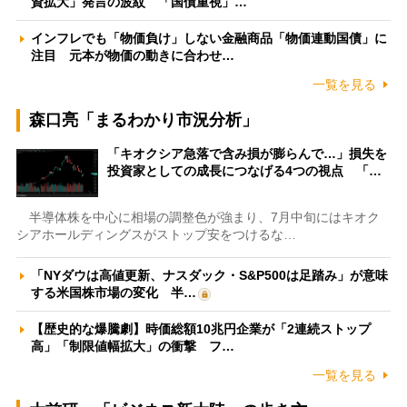
資拡大」発言の波紋 「国債重視」…
インフレでも「物価負け」しない金融商品「物価連動国債」に
注目 元本が物価の動きに合わせ…
一覧を見る
森口亮「まるわかり市況分析」
「キオクシア急落で含み損が膨らんで…」損失を
投資家としての成長につなげる4つの視点 「…
半導体株を中心に相場の調整色が強まり、7月中旬にはキオク
シアホールディングスがストップ安をつけるな…
「NYダウは高値更新、ナスダック・S&P500は足踏み」が意味
する米国株市場の変化 半…
【歴史的な爆騰劇】時価総額10兆円企業が「2連続ストップ
高」「制限値幅拡大」の衝撃 フ…
一覧を見る