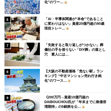
化”のワー…
「AI・半導体関連が“本命”であること
6
に変わりはない」資産20億円超の90歳
現役トレー…
「失敗すると取り返しがつかない」葬
7
儀社の手を借りない「DIY葬」の落とし
穴 素人には…
【大阪の不動産価格「危ない駅」ラン
8
キング】“中古マンション売れ行き鈍
化”のワース…
《200万円→資産10億円超の
9
DAIBOUCHOU氏が「年末までに株価倍
増期待」の5銘柄を公…