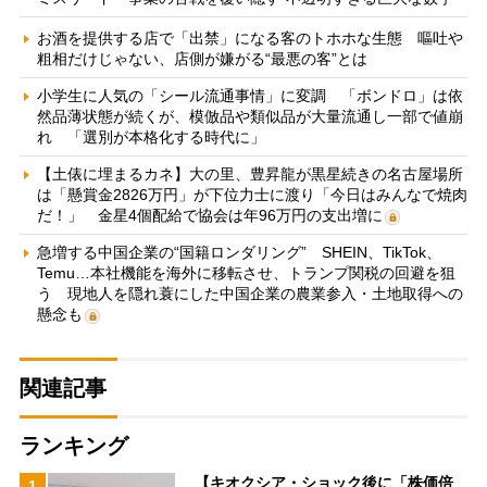
お酒を提供する店で「出禁」になる客のトホホな生態 嘔吐や
粗相だけじゃない、店側が嫌がる“最悪の客”とは
小学生に人気の「シール流通事情」に変調 「ボンドロ」は依
然品薄状態が続くが、模倣品や類似品が大量流通し一部で値崩
れ 「選別が本格化する時代に」
【土俵に埋まるカネ】大の里、豊昇龍が黒星続きの名古屋場所
は「懸賞金2826万円」が下位力士に渡り「今日はみんなで焼肉
だ！」 金星4個配給で協会は年96万円の支出増に
急増する中国企業の“国籍ロンダリング” SHEIN、TikTok、
Temu…本社機能を海外に移転させ、トランプ関税の回避を狙
う 現地人を隠れ蓑にした中国企業の農業参入・土地取得への
懸念も
関連記事
ランキング
【キオクシア・ショック後に「株価倍
1