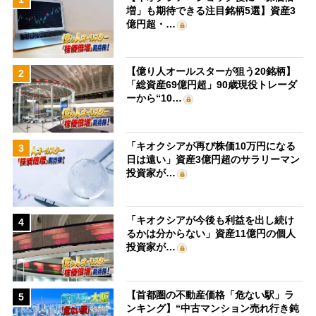
増」も期待できる注目銘柄5選】資産3
億円超・…
【億り人オールスターが狙う20銘柄】
2
「総資産69億円超」90歳現役トレーダ
ーから“10…
「キオクシアが再び株価10万円になる
3
日は遠い」資産3億円超のサラリーマン
投資家が…
「キオクシアが今後も利益を出し続け
4
るかは分からない」資産11億円の個人
投資家が…
【首都圏の不動産価格「危ない駅」ラ
5
ンキング】“中古マンション売れ行き鈍