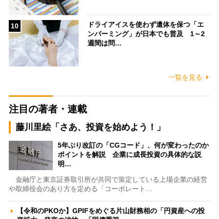
ドライアイスを使わず遺体を保つ「エ
10
ンバーミング」が日本でも普及 1～2
週間は問…
一覧を見る
注目の著者・連載
藤川里絵「さあ、投資を始めよう！」
5年ぶり改訂の「CGコード」、何が変わったのか
ポイントを解説 企業に成長投資の具体的な説
明…
金融庁と東京証券取引所が共同で策定している上場企業の経営
や取締役会のあり方を定める「コーポレート…
【令和のPKOか】GPIFをめぐる片山財務相の「円資産への投