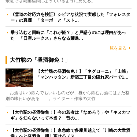
最近では減速基調になっているように見える。…
《雪道の対応力を検証》シビアな状況で実感した「フォレスタ
ー」の真価 「ターボ」と「スト…
乗り込むと同時に「これが軽？」と戸惑うのには理由があっ
た 「日産ルークス」さらなる躍進…
一覧を見る
大竹聡の「昼酒御免！」
【大竹聡の昼酒御免！】「ネグローニ」「山崎」
「マンハッタン」新宿三丁目の隠れ家バーで1…
お酒はいつ飲んでもいいものだが、昼から飲むお酒にはまた格
別の味わいがある――。ライター・作家の大竹…
【大竹聡の昼酒御免！】今の若者は「なめろう」や「キヌカツ
ギ」を知らないって本当？ 昔の…
【大竹聡の昼酒御免！】京急線で多摩川越えて「川崎の大衆酒
場」へと昼酒旅 押し寄せるノス…