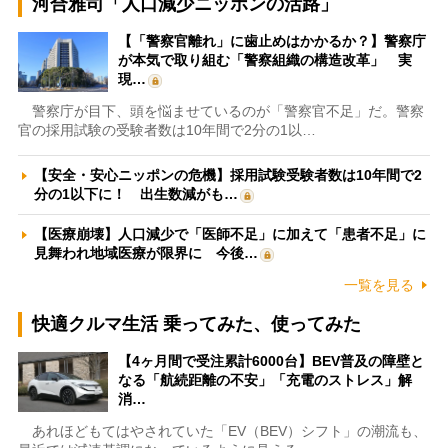
河合雅司「人口減少ニッポンの活路」
【「警察官離れ」に歯止めはかかるか？】警察庁
が本気で取り組む「警察組織の構造改革」 実
現…
警察庁が目下、頭を悩ませているのが「警察官不足」だ。警察
官の採用試験の受験者数は10年間で2分の1以…
【安全・安心ニッポンの危機】採用試験受験者数は10年間で2
分の1以下に！ 出生数減がも…
【医療崩壊】人口減少で「医師不足」に加えて「患者不足」に
見舞われ地域医療が限界に 今後…
一覧を見る
快適クルマ生活 乗ってみた、使ってみた
【4ヶ月間で受注累計6000台】BEV普及の障壁と
なる「航続距離の不安」「充電のストレス」解
消…
あれほどもてはやされていた「EV（BEV）シフト」の潮流も、