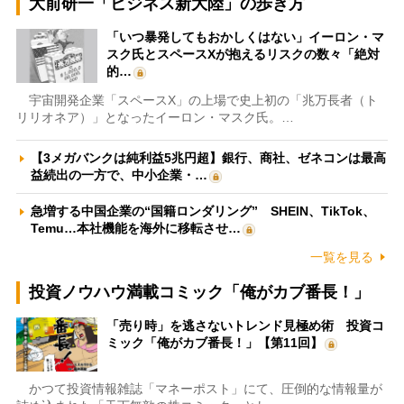
大前研一「ビジネス新大陸」の歩き方
「いつ暴発してもおかしくはない」イーロン・マ
スク氏とスペースXが抱えるリスクの数々「絶対
的…
宇宙開発企業「スペースX」の上場で史上初の「兆万長者（ト
リリオネア）」となったイーロン・マスク氏。…
【3メガバンクは純利益5兆円超】銀行、商社、ゼネコンは最高
益続出の一方で、中小企業・…
急増する中国企業の“国籍ロンダリング” SHEIN、TikTok、
Temu…本社機能を海外に移転させ…
一覧を見る
投資ノウハウ満載コミック「俺がカブ番長！」
「売り時」を逃さないトレンド見極め術 投資コ
ミック「俺がカブ番長！」【第11回】
かつて投資情報雑誌「マネーポスト」にて、圧倒的な情報量が