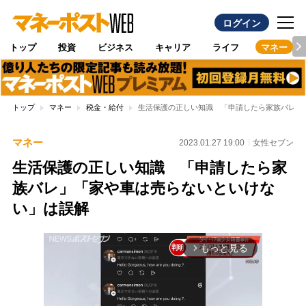
ログイン
トップ
投資
ビジネス
キャリア
ライフ
マネー
トップ
マネー
税金・給付
生活保護の正しい知識 「申請したら家族バレ」
マネー
2023.01.27 19:00
女性セブン
生活保護の正しい知識 「申請したら家
族バレ」「家や車は売らないといけな
い」は誤解
もっと見る
arrow_forward_ios