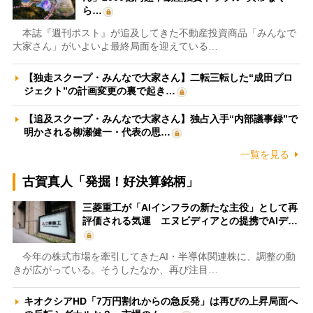
ら…
本誌『週刊ポスト』が追及してきた不動産投資商品「みんなで
大家さん」がいよいよ最終局面を迎えている…
【独走スクープ・みんなで大家さん】二転三転した“成田プロ
ジェクト”の計画変更の裏で起き…
【追及スクープ・みんなで大家さん】独占入手“内部議事録”で
明かされる柳瀬健一・代表の思…
一覧を見る
古賀真人「発掘！好決算銘柄」
三菱重工が「AIインフラの新たな主役」として再
評価される気運 エヌビディアとの提携でAIデ…
今年の株式市場を牽引してきたAI・半導体関連株に、調整の動
きが広がっている。そうしたなか、再び注目…
キオクシアHD「7万円割れからの急反発」は再びの上昇局面へ