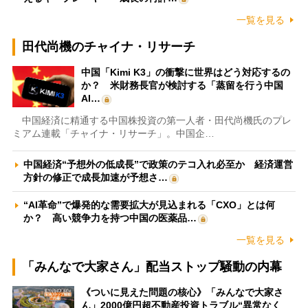
一覧を見る
田代尚機のチャイナ・リサーチ
中国「Kimi K3」の衝撃に世界はどう対応するの
か？ 米財務長官が検討する「蒸留を行う中国
AI…
中国経済に精通する中国株投資の第一人者・田代尚機氏のプレ
ミアム連載「チャイナ・リサーチ」。中国企…
中国経済“予想外の低成長”で政策のテコ入れ必至か 経済運営
方針の修正で成長加速が予想さ…
“AI革命”で爆発的な需要拡大が見込まれる「CXO」とは何
か？ 高い競争力を持つ中国の医薬品…
一覧を見る
「みんなで大家さん」配当ストップ騒動の内幕
《ついに見えた問題の核心》「みんなで大家さ
ん」2000億円超不動産投資トラブル“異常なく