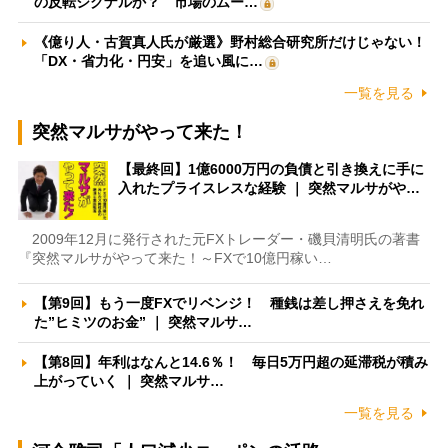
の反転シグナルか？ 市場のムー…
《億り人・古賀真人氏が厳選》野村総合研究所だけじゃない！
「DX・省力化・円安」を追い風に…
一覧を見る
突然マルサがやって来た！
【最終回】1億6000万円の負債と引き換えに手に
入れたプライスレスな経験 ｜ 突然マルサがや…
2009年12月に発行された元FXトレーダー・磯貝清明氏の著書
『突然マルサがやって来た！～FXで10億円稼い…
【第9回】もう一度FXでリベンジ！ 種銭は差し押さえを免れ
た”ヒミツのお金” ｜ 突然マルサ…
【第8回】年利はなんと14.6％！ 毎日5万円超の延滞税が積み
上がっていく ｜ 突然マルサ…
一覧を見る