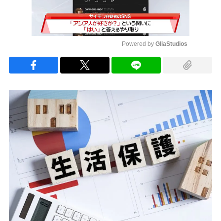
Powered by 
GliaStudios
Mute