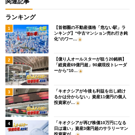
関連記事
ランキング
【首都圏の不動産価格「危ない駅」ラ
1
ンキング】“中古マンション売れ行き鈍
化”のワー…
【億り人オールスターが狙う20銘柄】
2
「総資産69億円超」90歳現役トレーダ
ーから“10…
「キオクシアが今後も利益を出し続け
3
るかは分からない」資産11億円の個人
投資家が…
「キオクシアが再び株価10万円になる
4
日は遠い」資産3億円超のサラリーマン
投資家が…