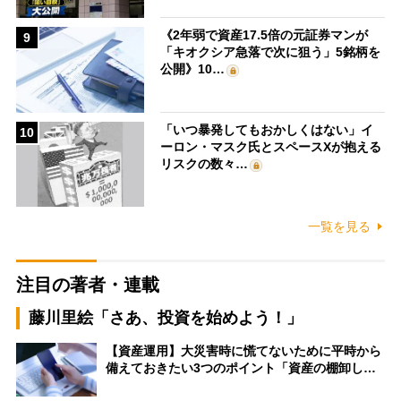
《2年弱で資産17.5倍の元証券マンが
9
「キオクシア急落で次に狙う」5銘柄を
公開》10…
「いつ暴発してもおかしくはない」イ
10
ーロン・マスク氏とスペースXが抱える
リスクの数々…
一覧を見る
注目の著者・連載
藤川里絵「さあ、投資を始めよう！」
【資産運用】大災害時に慌てないために平時から
備えておきたい3つのポイント「資産の棚卸し…