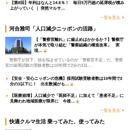
【第8回】年利はなんと14.6％！ 毎日5万円超の延滞税が積み
上がっていく ｜ 突然マルサ…
一覧を見る
河合雅司「人口減少ニッポンの活路」
【「警察官離れ」に歯止めはかかるか？】警察庁
が本気で取り組む「警察組織の構造改革」 実
現…
警察庁が目下、頭を悩ませているのが「警察官不足」だ。警察
官の採用試験の受験者数は10年間で2分の1以…
【安全・安心ニッポンの危機】採用試験受験者数は10年間で2
分の1以下に！ 出生数減がも…
【医療崩壊】人口減少で「医師不足」に加えて「患者不足」に
見舞われ地域医療が限界に 今後…
一覧を見る
快適クルマ生活 乗ってみた、使ってみた