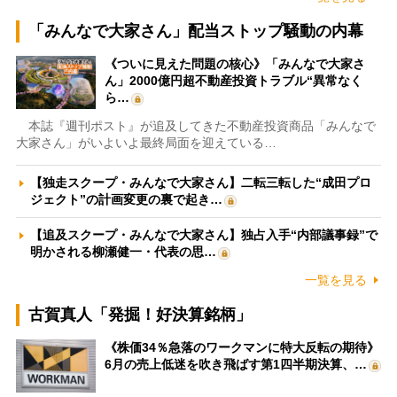
「みんなで大家さん」配当ストップ騒動の内幕
《ついに見えた問題の核心》「みんなで大家さ
ん」2000億円超不動産投資トラブル“異常なく
ら…
本誌『週刊ポスト』が追及してきた不動産投資商品「みんなで
大家さん」がいよいよ最終局面を迎えている…
【独走スクープ・みんなで大家さん】二転三転した“成田プロ
ジェクト”の計画変更の裏で起き…
【追及スクープ・みんなで大家さん】独占入手“内部議事録”で
明かされる柳瀬健一・代表の思…
一覧を見る
古賀真人「発掘！好決算銘柄」
《株価34％急落のワークマンに特大反転の期待》
6月の売上低迷を吹き飛ばす第1四半期決算、…