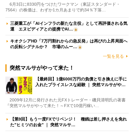
6月3日に8330円をつけたワークマン（東証スタンダード・
7564）の株価は、わずか1カ月あまりで約34％下落…
三菱重工が「AIインフラの新たな主役」として再評価される気
運 エヌビディアとの提携でAI…
キオクシアHD「7万円割れからの急反発」は再びの上昇局面へ
の反転シグナルか？ 市場のムー…
一覧を見る
突然マルサがやって来た！
【最終回】1億6000万円の負債と引き換えに手に
入れたプライスレスな経験 ｜ 突然マルサがや…
2009年12月に発行された元FXトレーダー・磯貝清明氏の著書
『突然マルサがやって来た！～FXで10億円稼い…
【第9回】もう一度FXでリベンジ！ 種銭は差し押さえを免れ
た”ヒミツのお金” ｜ 突然マルサ…