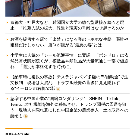
京都大・神戸大など、難関国立大学の総合型選抜が続々と廃
止 「推薦入試の拡大」報道と現実の乖離はなぜ起きるのか
お酒を提供する店で「出禁」になる客のトホホな生態 嘔吐や
粗相だけじゃない、店側が嫌がる“最悪の客”とは
小学生に人気の「シール流通事情」に変調 「ボンドロ」は依
然品薄状態が続くが、模倣品や類似品が大量流通し一部で値崩
れ 「選別が本格化する時代に」
【納車時に複数の事故】テスラジャパン“多額のEV補助金”で注
文殺到、現場は大混乱 トラブル続発の背後に見え隠れす
る“イーロンの右腕”の影
急増する中国企業の“国籍ロンダリング” SHEIN、TikTok、
Temu…本社機能を海外に移転させ、トランプ関税の回避を狙
う 現地人を隠れ蓑にした中国企業の農業参入・土地取得への
懸念も