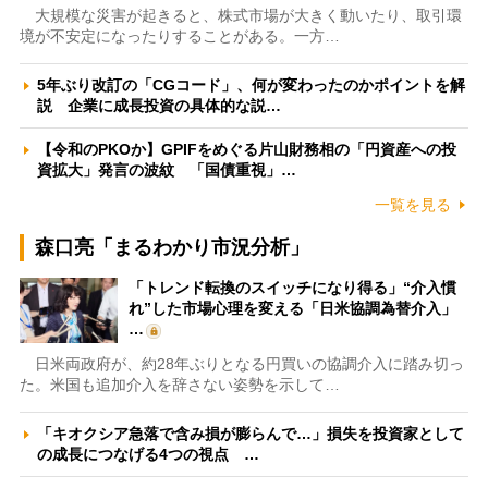
大規模な災害が起きると、株式市場が大きく動いたり、取引環
境が不安定になったりすることがある。一方…
5年ぶり改訂の「CGコード」、何が変わったのかポイントを解
説 企業に成長投資の具体的な説…
【令和のPKOか】GPIFをめぐる片山財務相の「円資産への投
資拡大」発言の波紋 「国債重視」…
一覧を見る
森口亮「まるわかり市況分析」
「トレンド転換のスイッチになり得る」“介入慣
れ”した市場心理を変える「日米協調為替介入」
…
日米両政府が、約28年ぶりとなる円買いの協調介入に踏み切っ
た。米国も追加介入を辞さない姿勢を示して…
「キオクシア急落で含み損が膨らんで…」損失を投資家として
の成長につなげる4つの視点 …