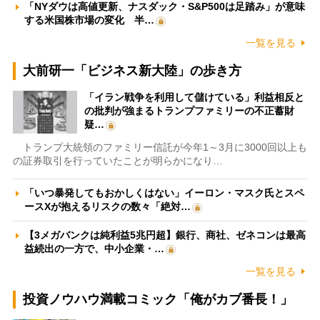
「NYダウは高値更新、ナスダック・S&P500は足踏み」が意味
する米国株市場の変化 半…
一覧を見る
大前研一「ビジネス新大陸」の歩き方
「イラン戦争を利用して儲けている」利益相反と
の批判が強まるトランプファミリーの不正蓄財
疑…
トランプ大統領のファミリー信託が今年1～3月に3000回以上も
の証券取引を行っていたことが明らかになり…
「いつ暴発してもおかしくはない」イーロン・マスク氏とスペ
ースXが抱えるリスクの数々「絶対…
【3メガバンクは純利益5兆円超】銀行、商社、ゼネコンは最高
益続出の一方で、中小企業・…
一覧を見る
投資ノウハウ満載コミック「俺がカブ番長！」