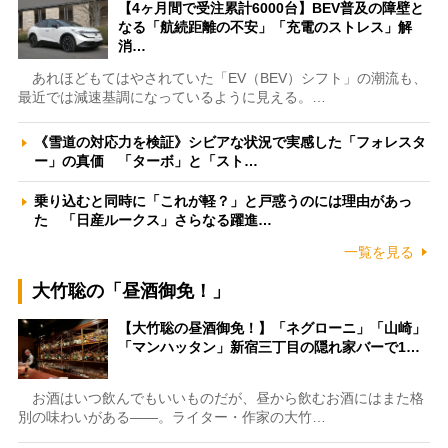
【4ヶ月間で受注累計6000台】BEV普及の障壁と
なる「航続距離の不安」「充電のストレス」解
消…
あれほどもてはやされていた「EV（BEV）シフト」の潮流も、
最近では減速基調になっているように見える。…
《雪道の対応力を検証》シビアな状況で実感した「フォレスタ
ー」の真価 「ターボ」と「スト…
乗り込むと同時に「これが軽？」と戸惑うのには理由があっ
た 「日産ルークス」さらなる躍進…
一覧を見る
大竹聡の「昼酒御免！」
【大竹聡の昼酒御免！】「ネグローニ」「山崎」
「マンハッタン」新宿三丁目の隠れ家バーで1…
お酒はいつ飲んでもいいものだが、昼から飲むお酒にはまた格
別の味わいがある――。ライター・作家の大竹…