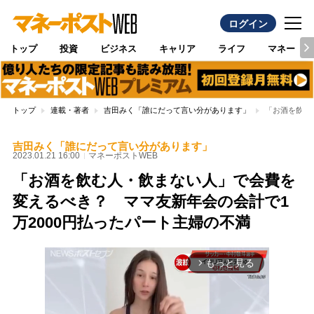
ログイン
トップ
投資
ビジネス
キャリア
ライフ
マネー
トップ
連載・著者
吉田みく「誰にだって言い分があります」
「お酒を飲む
吉田みく「誰にだって言い分があります」
2023.01.21 16:00
マネーポストWEB
「お酒を飲む人・飲まない人」で会費を
変えるべき？ ママ友新年会の会計で1
万2000円払ったパート主婦の不満
もっと見る
arrow_forward_ios