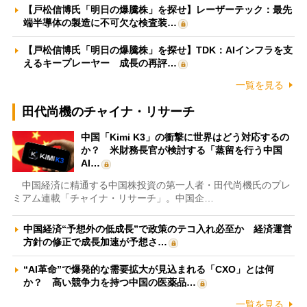
【戸松信博氏「明日の爆騰株」を探せ】レーザーテック：最先
端半導体の製造に不可欠な検査装…
【戸松信博氏「明日の爆騰株」を探せ】TDK：AIインフラを支
えるキープレーヤー 成長の再評…
一覧を見る
田代尚機のチャイナ・リサーチ
中国「Kimi K3」の衝撃に世界はどう対応するの
か？ 米財務長官が検討する「蒸留を行う中国
AI…
中国経済に精通する中国株投資の第一人者・田代尚機氏のプレ
ミアム連載「チャイナ・リサーチ」。中国企…
中国経済“予想外の低成長”で政策のテコ入れ必至か 経済運営
方針の修正で成長加速が予想さ…
“AI革命”で爆発的な需要拡大が見込まれる「CXO」とは何
か？ 高い競争力を持つ中国の医薬品…
一覧を見る