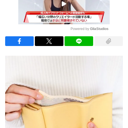
Powered by 
GliaStudios
Mute