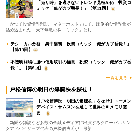
「売り時」を逃さないトレンド見極め術 投資コ
ミック「俺がカブ番長！」【第11回】
かつて投資情報雑誌「マネーポスト」にて、圧倒的な情報量が
詰め込まれた「天下無敵の株コミック」とし…
テクニカル分析・集中講義 投資コミック「俺がカブ番長！」
【第10回】
不透明相場に勝つ信用取引の極意 投資コミック「俺がカブ番
長！」【第9回】
一覧を見る
戸松信博の明日の爆騰株を探せ！
【戸松信博氏「明日の爆騰株」を探せ】トーメン
デバイス：サムスンを通じて世界のAIメモリ需
要…
新聞や雑誌など多数の金融メディアに出演するグローバルリン
クアドバイザーズ代表の戸松信博氏が、最新…