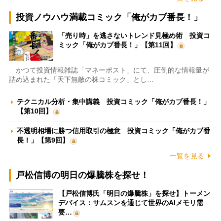
投資ノウハウ満載コミック「俺がカブ番長！」
「売り時」を逃さないトレンド見極め術 投資コ
ミック「俺がカブ番長！」【第11回】
かつて投資情報雑誌「マネーポスト」にて、圧倒的な情報量が
詰め込まれた「天下無敵の株コミック」とし…
テクニカル分析・集中講義 投資コミック「俺がカブ番長！」
【第10回】
不透明相場に勝つ信用取引の極意 投資コミック「俺がカブ番
長！」【第9回】
一覧を見る
戸松信博の明日の爆騰株を探せ！
【戸松信博氏「明日の爆騰株」を探せ】トーメン
デバイス：サムスンを通じて世界のAIメモリ需
要…