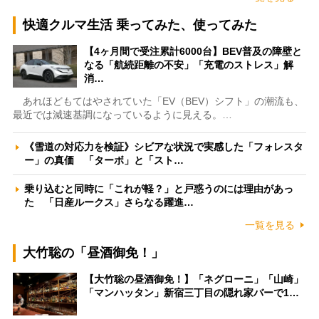
快適クルマ生活 乗ってみた、使ってみた
【4ヶ月間で受注累計6000台】BEV普及の障壁と
なる「航続距離の不安」「充電のストレス」解
消…
あれほどもてはやされていた「EV（BEV）シフト」の潮流も、
最近では減速基調になっているように見える。…
《雪道の対応力を検証》シビアな状況で実感した「フォレスタ
ー」の真価 「ターボ」と「スト…
乗り込むと同時に「これが軽？」と戸惑うのには理由があっ
た 「日産ルークス」さらなる躍進…
一覧を見る
大竹聡の「昼酒御免！」
【大竹聡の昼酒御免！】「ネグローニ」「山崎」
「マンハッタン」新宿三丁目の隠れ家バーで1…