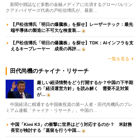
新聞や雑誌など多数の金融メディアに出演するグローバルリン
クアドバイザーズ代表の戸松信博氏が、最新…
【戸松信博氏「明日の爆騰株」を探せ】レーザーテック：最先
端半導体の製造に不可欠な検査装…
【戸松信博氏「明日の爆騰株」を探せ】TDK：AIインフラを支
えるキープレーヤー 成長の再評…
一覧を見る
田代尚機のチャイナ・リサーチ
厳しい経済情勢をどう打開するか？中国の下半期
の「経済運営方針」を読み解く 需要不足対策
が…
中国経済に精通する中国株投資の第一人者・田代尚機氏のプレ
ミアム連載「チャイナ・リサーチ」。中国の…
中国「Kimi K3」の衝撃に世界はどう対応するのか？ 米財務
長官が検討する「蒸留を行う中国…