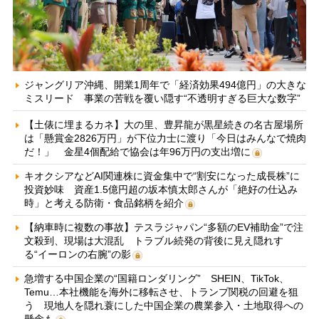
ジャングリア沖縄、開業1周年で「経済効果494億円」の大きな
ミスリード 事業の苦戦を覆い隠す“不透明すぎる巨大な数字”
【土俵に埋まるカネ】大の里、豊昇龍が黒星続きの名古屋場所
は「懸賞金2826万円」が下位力士に渡り「今日はみんなで焼肉
だ！」 金星4個配給で協会は年96万円の支出増に
キオクシアなどAI関連株に資金集中で“割安になった成長株”に
投資妙味 資産1.5億円超の坂本慎太郎さんが「絶好の仕込み
時」と考える防衛・食品銘柄を紹介
【納車時に複数の事故】テスラジャパン“多額のEV補助金”で注
文殺到、現場は大混乱 トラブル続発の背後に見え隠れす
る“イーロンの右腕”の影
急増する中国企業の“国籍ロンダリング” SHEIN、TikTok、
Temu…本社機能を海外に移転させ、トランプ関税の回避を狙
う 現地人を隠れ蓑にした中国企業の農業参入・土地取得への
懸念も