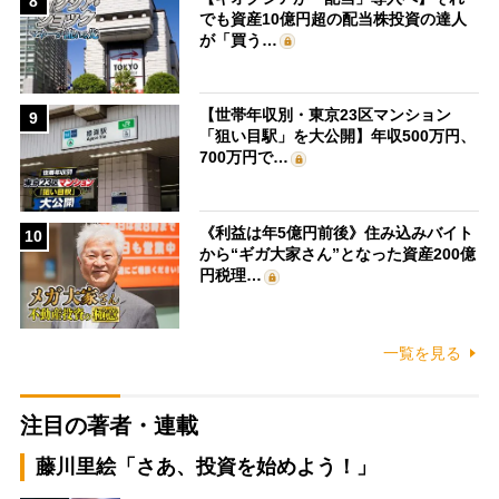
8
でも資産10億円超の配当株投資の達人
が「買う…
【世帯年収別・東京23区マンション
9
「狙い目駅」を大公開】年収500万円、
700万円で…
《利益は年5億円前後》住み込みバイト
10
から“ギガ大家さん”となった資産200億
円税理…
一覧を見る
注目の著者・連載
藤川里絵「さあ、投資を始めよう！」