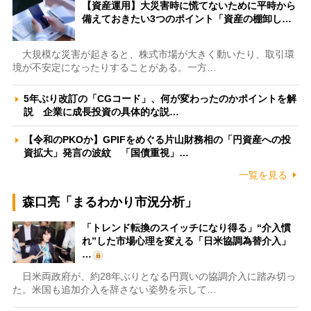
【資産運用】大災害時に慌てないために平時から
備えておきたい3つのポイント「資産の棚卸し…
大規模な災害が起きると、株式市場が大きく動いたり、取引環
境が不安定になったりすることがある。一方…
5年ぶり改訂の「CGコード」、何が変わったのかポイントを解
説 企業に成長投資の具体的な説…
【令和のPKOか】GPIFをめぐる片山財務相の「円資産への投
資拡大」発言の波紋 「国債重視」…
一覧を見る
森口亮「まるわかり市況分析」
「トレンド転換のスイッチになり得る」“介入慣
れ”した市場心理を変える「日米協調為替介入」
…
日米両政府が、約28年ぶりとなる円買いの協調介入に踏み切っ
た。米国も追加介入を辞さない姿勢を示して…