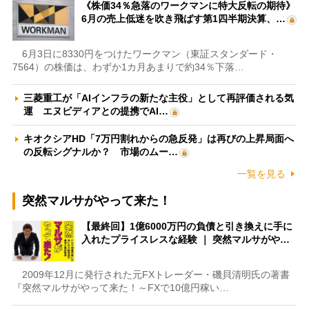
《株価34％急落のワークマンに特大反転の期待》
6月の売上低迷を吹き飛ばす第1四半期決算、…
6月3日に8330円をつけたワークマン（東証スタンダード・
7564）の株価は、わずか1カ月あまりで約34％下落…
三菱重工が「AIインフラの新たな主役」として再評価される気
運 エヌビディアとの提携でAI…
キオクシアHD「7万円割れからの急反発」は再びの上昇局面へ
の反転シグナルか？ 市場のムー…
一覧を見る
突然マルサがやって来た！
【最終回】1億6000万円の負債と引き換えに手に
入れたプライスレスな経験 ｜ 突然マルサがや…
2009年12月に発行された元FXトレーダー・磯貝清明氏の著書
『突然マルサがやって来た！～FXで10億円稼い…