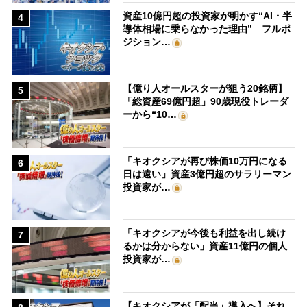
資産10億円超の投資家が明かす“AI・半
4
導体相場に乗らなかった理由” フルポ
ジション…
【億り人オールスターが狙う20銘柄】
5
「総資産69億円超」90歳現役トレーダ
ーから“10…
「キオクシアが再び株価10万円になる
6
日は遠い」資産3億円超のサラリーマン
投資家が…
「キオクシアが今後も利益を出し続け
7
るかは分からない」資産11億円の個人
投資家が…
【キオクシアが「配当」導入へ】それ