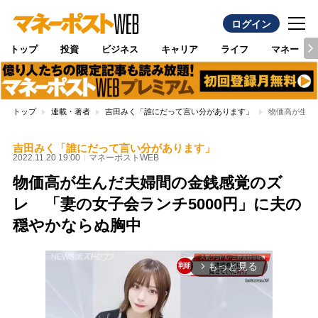
ログイン
トップ
投資
ビジネス
キャリア
ライフ
マネー
トップ
連載・著者
吉田みく「誰にだって言い分があります」
物価高が生ん
吉田みく「誰にだって言い分があります」
2022.11.20 19:00
マネーポストWEB
物価高が生んだ夫婦間の金銭感覚のズ
レ 「妻の女子会ランチ5000円」に夫の
穏やかならぬ胸中
もっと見る
arrow_forward_ios