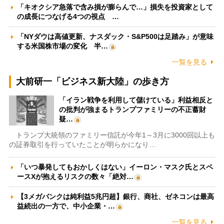
「キオクシア急落で含み損が膨らんで…」損失を投資家として
の成長につなげる4つの視点 …
「NYダウは高値更新、ナスダック・S&P500は足踏み」が意味
する米国株市場の変化 半…
一覧を見る
大前研一「ビジネス新大陸」の歩き方
「イラン戦争を利用して儲けている」利益相反と
の批判が強まるトランプファミリーの不正蓄財
疑…
トランプ大統領のファミリー信託が今年1～3月に3000回以上も
の証券取引を行っていたことが明らかになり…
「いつ暴発してもおかしくはない」イーロン・マスク氏とスペ
ースXが抱えるリスクの数々「絶対…
【3メガバンクは純利益5兆円超】銀行、商社、ゼネコンは最高
益続出の一方で、中小企業・…
一覧を見る