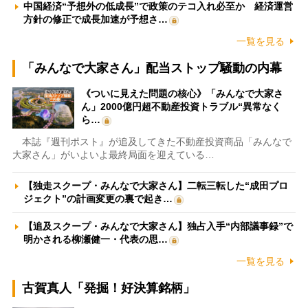
中国経済“予想外の低成長”で政策のテコ入れ必至か 経済運営
方針の修正で成長加速が予想さ…
一覧を見る
「みんなで大家さん」配当ストップ騒動の内幕
《ついに見えた問題の核心》「みんなで大家さ
ん」2000億円超不動産投資トラブル“異常なく
ら…
本誌『週刊ポスト』が追及してきた不動産投資商品「みんなで
大家さん」がいよいよ最終局面を迎えている…
【独走スクープ・みんなで大家さん】二転三転した“成田プロ
ジェクト”の計画変更の裏で起き…
【追及スクープ・みんなで大家さん】独占入手“内部議事録”で
明かされる柳瀬健一・代表の思…
一覧を見る
古賀真人「発掘！好決算銘柄」