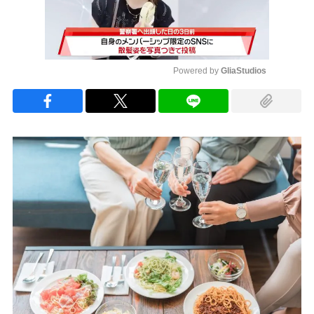
Powered by 
GliaStudios
Mute