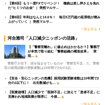
【第9回】もう一度FXでリベンジ！ 種銭は差し押さえを免れ
た”ヒミツのお金” ｜ 突然マルサ…
【第8回】年利はなんと14.6％！ 毎日5万円超の延滞税が積み
上がっていく ｜ 突然マルサ…
一覧を見る
河合雅司「人口減少ニッポンの活路」
【「警察官離れ」に歯止めはかかるか？】警察庁
が本気で取り組む「警察組織の構造改革」 実
現…
警察庁が目下、頭を悩ませているのが「警察官不足」だ。警察
官の採用試験の受験者数は10年間で2分の1以…
【安全・安心ニッポンの危機】採用試験受験者数は10年間で2
分の1以下に！ 出生数減がも…
【医療崩壊】人口減少で「医師不足」に加えて「患者不足」に
見舞われ地域医療が限界に 今後…
一覧を見る