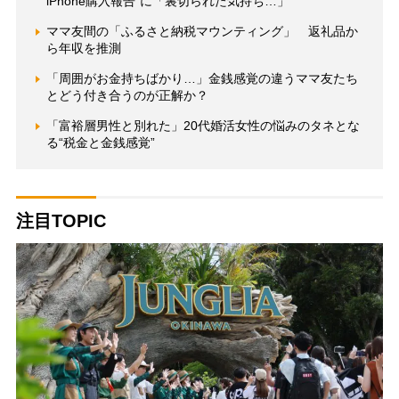
iPhone購入報告”に「裏切られた気持ち…」
ママ友間の「ふるさと納税マウンティング」 返礼品か
ら年収を推測
「周囲がお金持ちばかり…」金銭感覚の違うママ友たち
とどう付き合うのが正解か？
「富裕層男性と別れた」20代婚活女性の悩みのタネとな
る“税金と金銭感覚”
注目TOPIC