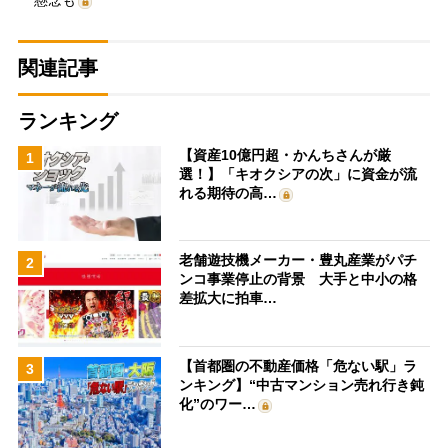
関連記事
ランキング
【資産10億円超・かんちさんが厳
1
選！】「キオクシアの次」に資金が流
れる期待の高…
老舗遊技機メーカー・豊丸産業がパチ
2
ンコ事業停止の背景 大手と中小の格
差拡大に拍車…
【首都圏の不動産価格「危ない駅」ラ
3
ンキング】“中古マンション売れ行き鈍
化”のワー…