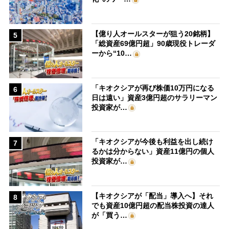
【億り人オールスターが狙う20銘柄】
5
「総資産69億円超」90歳現役トレーダ
ーから“10…
「キオクシアが再び株価10万円になる
6
日は遠い」資産3億円超のサラリーマン
投資家が…
「キオクシアが今後も利益を出し続け
7
るかは分からない」資産11億円の個人
投資家が…
【キオクシアが「配当」導入へ】それ
8
でも資産10億円超の配当株投資の達人
が「買う…