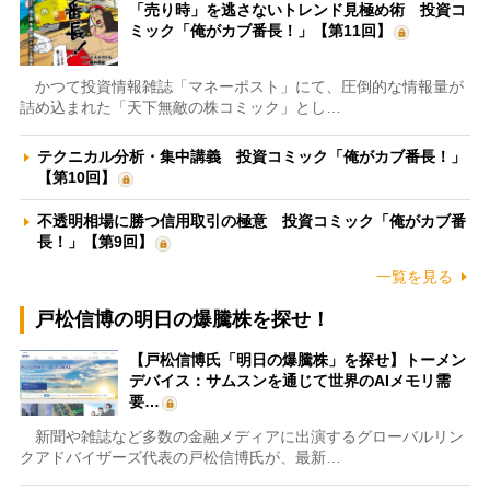
「売り時」を逃さないトレンド見極め術 投資コ
ミック「俺がカブ番長！」【第11回】
かつて投資情報雑誌「マネーポスト」にて、圧倒的な情報量が
詰め込まれた「天下無敵の株コミック」とし…
テクニカル分析・集中講義 投資コミック「俺がカブ番長！」
【第10回】
不透明相場に勝つ信用取引の極意 投資コミック「俺がカブ番
長！」【第9回】
一覧を見る
戸松信博の明日の爆騰株を探せ！
【戸松信博氏「明日の爆騰株」を探せ】トーメン
デバイス：サムスンを通じて世界のAIメモリ需
要…
新聞や雑誌など多数の金融メディアに出演するグローバルリン
クアドバイザーズ代表の戸松信博氏が、最新…