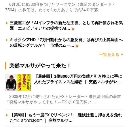
6月3日に8330円をつけたワークマン（東証スタンダード・
7564）の株価は、わずか1カ月あまりで約34％下落…
三菱重工が「AIインフラの新たな主役」として再評価される気
運 エヌビディアとの提携でAI…
キオクシアHD「7万円割れからの急反発」は再びの上昇局面へ
の反転シグナルか？ 市場のムー…
一覧を見る
突然マルサがやって来た！
【最終回】1億6000万円の負債と引き換えに手に
入れたプライスレスな経験 ｜ 突然マルサがや…
2009年12月に発行された元FXトレーダー・磯貝清明氏の著書
『突然マルサがやって来た！～FXで10億円稼い…
【第9回】もう一度FXでリベンジ！ 種銭は差し押さえを免れ
た”ヒミツのお金” ｜ 突然マルサ…