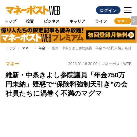
ログイン
トップ
投資
ビジネス
キャリア
ライフ
マネー
トップ
マネー
年金
維新・中条きよし参院議員「年金750万円未納」疑惑で
マネー
2023.01.18 20:00
マネーポストWEB
維新・中条きよし参院議員「年金750万
円未納」疑惑で“保険料強制天引き”の会
社員たちに渦巻く不満のマグマ
Loaded
:
97.10%
/
Unmute