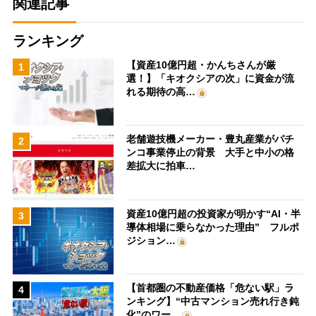
関連記事
ランキング
【資産10億円超・かんちさんが厳
1
選！】「キオクシアの次」に資金が流
れる期待の高…
老舗遊技機メーカー・豊丸産業がパチ
2
ンコ事業停止の背景 大手と中小の格
差拡大に拍車…
資産10億円超の投資家が明かす“AI・半
3
導体相場に乗らなかった理由” フルポ
ジション…
【首都圏の不動産価格「危ない駅」ラ
4
ンキング】“中古マンション売れ行き鈍
化”のワー…