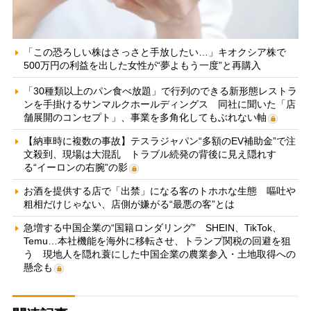
「この恐ろしい株はさっさと手放したい…」キオクシア株で
500万円の利益を出した女性が“夢よもう一度”と再購入
「30種類以上のパン食べ放題」で行列のできる新形態レストラ
ンを手掛けるサンマルクホールディングス 同社に聞いた「店
舗展開のコンセプト」、事業を多角化してもぶれない軸
【納車時に複数の事故】テスラジャパン“多額のEV補助金”で注
文殺到、現場は大混乱 トラブル続発の背後に見え隠れす
る“イーロンの右腕”の影
お酒を提供する店で「出禁」になる客のトホホな生態 嘔吐や
粗相だけじゃない、店側が嫌がる“最悪の客”とは
急増する中国企業の“国籍ロンダリング” SHEIN、TikTok、
Temu…本社機能を海外に移転させ、トランプ関税の回避を狙
う 現地人を隠れ蓑にした中国企業の農業参入・土地取得への
懸念も