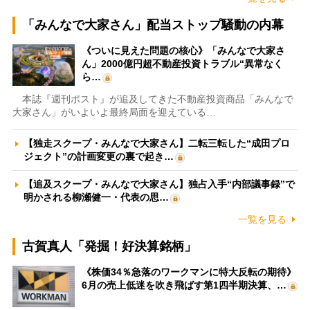
「みんなで大家さん」配当ストップ騒動の内幕
《ついに見えた問題の核心》「みんなで大家さ
ん」2000億円超不動産投資トラブル“異常なく
ら…
本誌『週刊ポスト』が追及してきた不動産投資商品「みんなで
大家さん」がいよいよ最終局面を迎えている…
【独走スクープ・みんなで大家さん】二転三転した“成田プロ
ジェクト”の計画変更の裏で起き…
【追及スクープ・みんなで大家さん】独占入手“内部議事録”で
明かされる柳瀬健一・代表の思…
一覧を見る
古賀真人「発掘！好決算銘柄」
《株価34％急落のワークマンに特大反転の期待》
6月の売上低迷を吹き飛ばす第1四半期決算、…