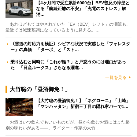
【4ヶ月間で受注累計6000台】BEV普及の障壁と
なる「航続距離の不安」「充電のストレス」解
消…
あれほどもてはやされていた「EV（BEV）シフト」の潮流も、
最近では減速基調になっているように見える。…
《雪道の対応力を検証》シビアな状況で実感した「フォレスタ
ー」の真価 「ターボ」と「スト…
乗り込むと同時に「これが軽？」と戸惑うのには理由があっ
た 「日産ルークス」さらなる躍進…
一覧を見る
大竹聡の「昼酒御免！」
【大竹聡の昼酒御免！】「ネグローニ」「山崎」
「マンハッタン」新宿三丁目の隠れ家バーで1…
お酒はいつ飲んでもいいものだが、昼から飲むお酒にはまた格
別の味わいがある――。ライター・作家の大竹…