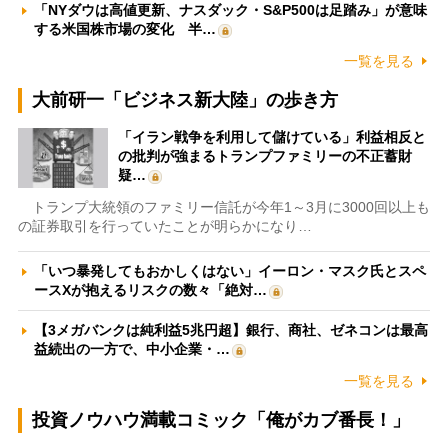
「NYダウは高値更新、ナスダック・S&P500は足踏み」が意味
する米国株市場の変化 半…
一覧を見る
大前研一「ビジネス新大陸」の歩き方
「イラン戦争を利用して儲けている」利益相反と
の批判が強まるトランプファミリーの不正蓄財
疑…
トランプ大統領のファミリー信託が今年1～3月に3000回以上も
の証券取引を行っていたことが明らかになり…
「いつ暴発してもおかしくはない」イーロン・マスク氏とスペ
ースXが抱えるリスクの数々「絶対…
【3メガバンクは純利益5兆円超】銀行、商社、ゼネコンは最高
益続出の一方で、中小企業・…
一覧を見る
投資ノウハウ満載コミック「俺がカブ番長！」