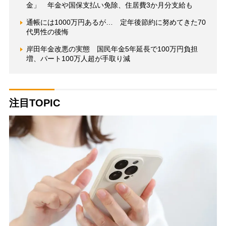
金」 年金や国保支払い免除、住居費3か月分支給も
通帳には1000万円あるが… 定年後節約に努めてきた70
代男性の後悔
岸田年金改悪の実態 国民年金5年延長で100万円負担
増、パート100万人超が手取り減
注目TOPIC