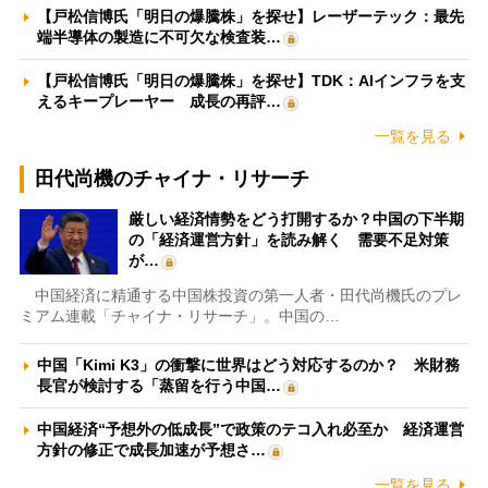
【戸松信博氏「明日の爆騰株」を探せ】レーザーテック：最先
端半導体の製造に不可欠な検査装…
【戸松信博氏「明日の爆騰株」を探せ】TDK：AIインフラを支
えるキープレーヤー 成長の再評…
一覧を見る
田代尚機のチャイナ・リサーチ
厳しい経済情勢をどう打開するか？中国の下半期
の「経済運営方針」を読み解く 需要不足対策
が…
中国経済に精通する中国株投資の第一人者・田代尚機氏のプレ
ミアム連載「チャイナ・リサーチ」。中国の…
中国「Kimi K3」の衝撃に世界はどう対応するのか？ 米財務
長官が検討する「蒸留を行う中国…
中国経済“予想外の低成長”で政策のテコ入れ必至か 経済運営
方針の修正で成長加速が予想さ…
一覧を見る