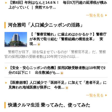
【第8回】年利はなんと14.6％！ 毎日5万円超の延滞税が積み
上がっていく ｜ 突然マルサ…
一覧を見る
河合雅司「人口減少ニッポンの活路」
【「警察官離れ」に歯止めはかかるか？】警察庁
が本気で取り組む「警察組織の構造改革」 実
現…
警察庁が目下、頭を悩ませているのが「警察官不足」だ。警察
官の採用試験の受験者数は10年間で2分の1以…
【安全・安心ニッポンの危機】採用試験受験者数は10年間で2
分の1以下に！ 出生数減がも…
【医療崩壊】人口減少で「医師不足」に加えて「患者不足」に
見舞われ地域医療が限界に 今後…
一覧を見る
快適クルマ生活 乗ってみた、使ってみた