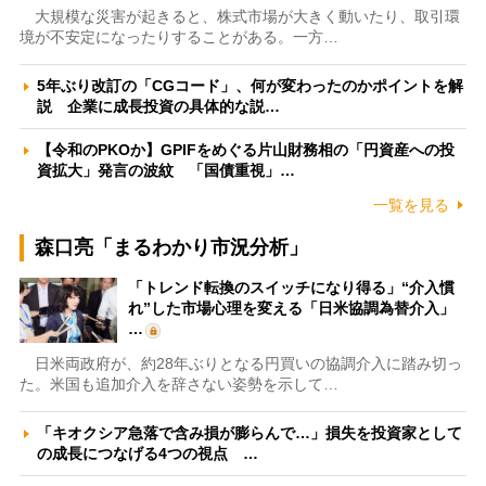
大規模な災害が起きると、株式市場が大きく動いたり、取引環
境が不安定になったりすることがある。一方…
5年ぶり改訂の「CGコード」、何が変わったのかポイントを解
説 企業に成長投資の具体的な説…
【令和のPKOか】GPIFをめぐる片山財務相の「円資産への投
資拡大」発言の波紋 「国債重視」…
一覧を見る
森口亮「まるわかり市況分析」
「トレンド転換のスイッチになり得る」“介入慣
れ”した市場心理を変える「日米協調為替介入」
…
日米両政府が、約28年ぶりとなる円買いの協調介入に踏み切っ
た。米国も追加介入を辞さない姿勢を示して…
「キオクシア急落で含み損が膨らんで…」損失を投資家として
の成長につなげる4つの視点 …