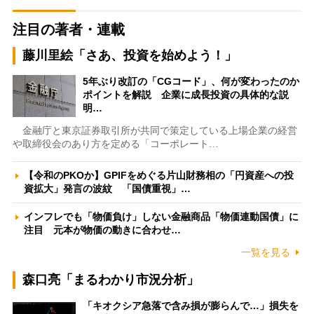
注目の著者・連載
藤川里絵「さあ、投資を始めよう！」
5年ぶり改訂の「CGコード」、何が変わったのか
ポイントを解説 企業に成長投資の具体的な説
明…
金融庁と東京証券取引所が共同で策定している上場企業の経営
や取締役会のあり方を定める「コーポレート…
【令和のPKOか】GPIFをめぐる片山財務相の「円資産への投
資拡大」発言の波紋 「国債重視」…
インフレでも「物価負け」しない金融商品「物価連動国債」に
注目 元本が物価の動きに合わせ…
一覧を見る
森口亮「まるわかり市況分析」
「キオクシア急落で含み損が膨らんで…」損失を