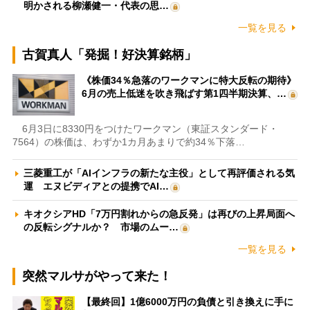
明かされる柳瀬健一・代表の思…
一覧を見る
古賀真人「発掘！好決算銘柄」
《株価34％急落のワークマンに特大反転の期待》
6月の売上低迷を吹き飛ばす第1四半期決算、…
6月3日に8330円をつけたワークマン（東証スタンダード・
7564）の株価は、わずか1カ月あまりで約34％下落…
三菱重工が「AIインフラの新たな主役」として再評価される気
運 エヌビディアとの提携でAI…
キオクシアHD「7万円割れからの急反発」は再びの上昇局面へ
の反転シグナルか？ 市場のムー…
一覧を見る
突然マルサがやって来た！
【最終回】1億6000万円の負債と引き換えに手に