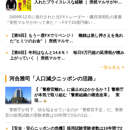
入れたプライスレスな経験 ｜ 突然マルサがや…
2009年12月に発行された元FXトレーダー・磯貝清明氏の著書
『突然マルサがやって来た！～FXで10億円稼い…
【第9回】もう一度FXでリベンジ！ 種銭は差し押さえを免れ
た”ヒミツのお金” ｜ 突然マルサ…
【第8回】年利はなんと14.6％！ 毎日5万円超の延滞税が積み
上がっていく ｜ 突然マルサ…
一覧を見る
河合雅司「人口減少ニッポンの活路」
【「警察官離れ」に歯止めはかかるか？】警察庁
が本気で取り組む「警察組織の構造改革」 実
現…
警察庁が目下、頭を悩ませているのが「警察官不足」だ。警察
官の採用試験の受験者数は10年間で2分の1以…
【安全・安心ニッポンの危機】採用試験受験者数は10年間で2