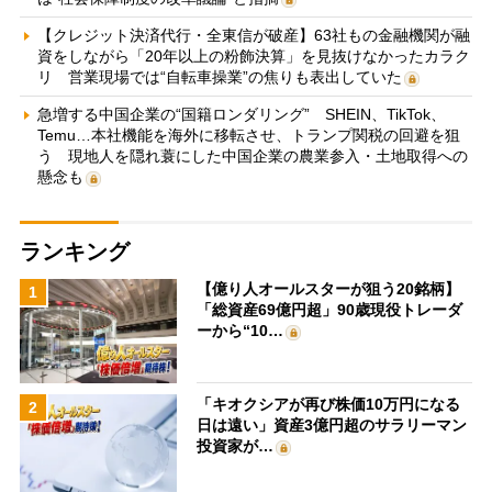
【クレジット決済代行・全東信が破産】63社もの金融機関が融
資をしながら「20年以上の粉飾決算」を見抜けなかったカラク
リ 営業現場では“自転車操業”の焦りも表出していた
急増する中国企業の“国籍ロンダリング” SHEIN、TikTok、
Temu…本社機能を海外に移転させ、トランプ関税の回避を狙
う 現地人を隠れ蓑にした中国企業の農業参入・土地取得への
懸念も
ランキング
【億り人オールスターが狙う20銘柄】
1
「総資産69億円超」90歳現役トレーダ
ーから“10…
「キオクシアが再び株価10万円になる
2
日は遠い」資産3億円超のサラリーマン
投資家が…