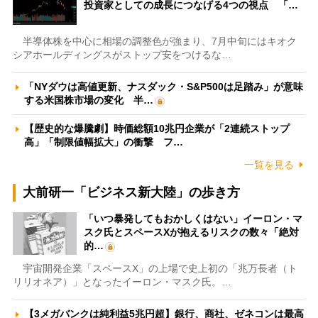
投資家としての成長につなげる4つの視点 「…
半導体株を中心に相場の調整色が強まり、7月中旬にはキオク
シアホールディングスがストップ安をつけるな…
「NYダウは高値更新、ナスダック・S&P500は足踏み」が意味
する米国株市場の変化 半…
【歴史的な爆騰劇】時価総額10兆円企業が「2連続ストップ
高」「制限値幅拡大」の衝撃 フ…
一覧を見る
大前研一「ビジネス新大陸」の歩き方
「いつ暴発してもおかしくはない」イーロン・マ
スク氏とスペースXが抱えるリスクの数々「絶対
的…
宇宙開発企業「スペースX」の上場で史上初の「兆万長者（ト
リリオネア）」となったイーロン・マスク氏。…
【3メガバンクは純利益5兆円超】銀行、商社、ゼネコンは最高