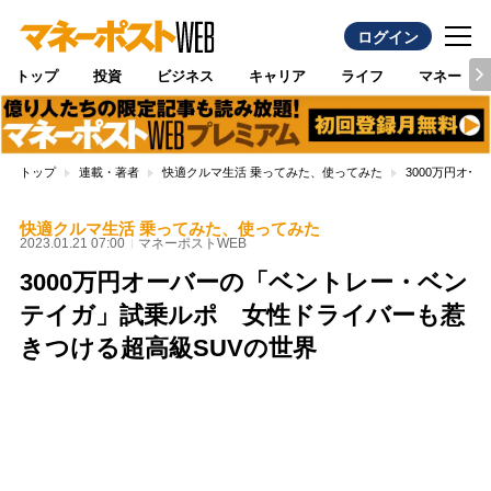
ログイン
トップ
投資
ビジネス
キャリア
ライフ
マネー
トップ
連載・著者
快適クルマ生活 乗ってみた、使ってみた
3000万円オ
快適クルマ生活 乗ってみた、使ってみた
2023.01.21 07:00
マネーポストWEB
3000万円オーバーの「ベントレー・ベン
テイガ」試乗ルポ 女性ドライバーも惹
きつける超高級SUVの世界
Loaded
:
100.00%
/
Unmute