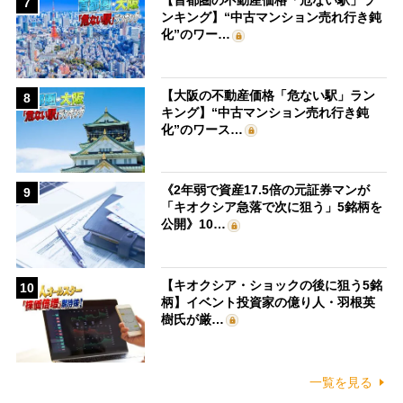
【首都圏の不動産価格「危ない駅」ラ
7
ンキング】“中古マンション売れ行き鈍
化”のワー…
【大阪の不動産価格「危ない駅」ラン
8
キング】“中古マンション売れ行き鈍
化”のワース…
《2年弱で資産17.5倍の元証券マンが
9
「キオクシア急落で次に狙う」5銘柄を
公開》10…
【キオクシア・ショックの後に狙う5銘
10
柄】イベント投資家の億り人・羽根英
樹氏が厳…
一覧を見る