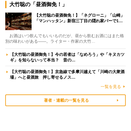
大竹聡の「昼酒御免！」
【大竹聡の昼酒御免！】「ネグローニ」「山崎」
「マンハッタン」新宿三丁目の隠れ家バーで1…
お酒はいつ飲んでもいいものだが、昼から飲むお酒にはまた格
別の味わいがある――。ライター・作家の大竹…
【大竹聡の昼酒御免！】今の若者は「なめろう」や「キヌカツ
ギ」を知らないって本当？ 昔の…
【大竹聡の昼酒御免！】京急線で多摩川越えて「川崎の大衆酒
場」へと昼酒旅 押し寄せるノス…
一覧を見る
著者・連載の一覧を見る