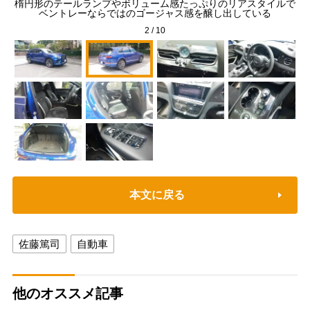
どこ
楕円形のテールランプやボリューム感たっぷりのリアスタイルで
ン
ベントレーならではのゴージャス感を醸し出している
2
/
10
本文に戻る
佐藤篤司
自動車
他のオススメ記事