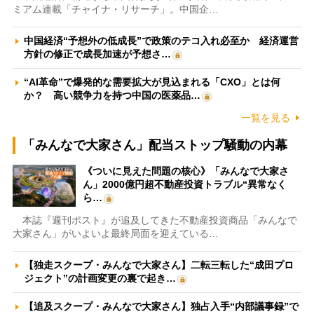
ミアム連載「チャイナ・リサーチ」。中国企…
中国経済“予想外の低成長”で政策のテコ入れ必至か 経済運営
方針の修正で成長加速が予想さ…
“AI革命”で爆発的な需要拡大が見込まれる「CXO」とは何
か？ 高い競争力を持つ中国の医薬品…
一覧を見る
「みんなで大家さん」配当ストップ騒動の内幕
《ついに見えた問題の核心》「みんなで大家さ
ん」2000億円超不動産投資トラブル“異常なく
ら…
本誌『週刊ポスト』が追及してきた不動産投資商品「みんなで
大家さん」がいよいよ最終局面を迎えている…
【独走スクープ・みんなで大家さん】二転三転した“成田プロ
ジェクト”の計画変更の裏で起き…
【追及スクープ・みんなで大家さん】独占入手“内部議事録”で