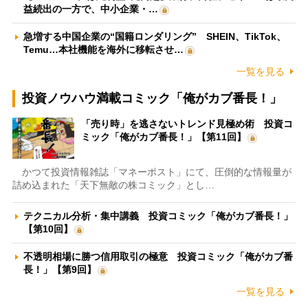
益続出の一方で、中小企業・…
急増する中国企業の“国籍ロンダリング” SHEIN、TikTok、
Temu…本社機能を海外に移転させ…
一覧を見る
投資ノウハウ満載コミック「俺がカブ番長！」
「売り時」を逃さないトレンド見極め術 投資コ
ミック「俺がカブ番長！」【第11回】
かつて投資情報雑誌「マネーポスト」にて、圧倒的な情報量が
詰め込まれた「天下無敵の株コミック」とし…
テクニカル分析・集中講義 投資コミック「俺がカブ番長！」
【第10回】
不透明相場に勝つ信用取引の極意 投資コミック「俺がカブ番
長！」【第9回】
一覧を見る