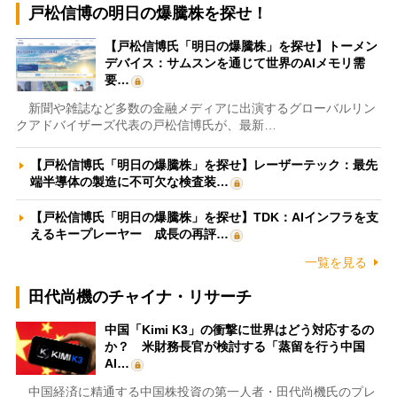
戸松信博の明日の爆騰株を探せ！
【戸松信博氏「明日の爆騰株」を探せ】トーメン
デバイス：サムスンを通じて世界のAIメモリ需
要…
新聞や雑誌など多数の金融メディアに出演するグローバルリン
クアドバイザーズ代表の戸松信博氏が、最新…
【戸松信博氏「明日の爆騰株」を探せ】レーザーテック：最先
端半導体の製造に不可欠な検査装…
【戸松信博氏「明日の爆騰株」を探せ】TDK：AIインフラを支
えるキープレーヤー 成長の再評…
一覧を見る
田代尚機のチャイナ・リサーチ
中国「Kimi K3」の衝撃に世界はどう対応するの
か？ 米財務長官が検討する「蒸留を行う中国
AI…
中国経済に精通する中国株投資の第一人者・田代尚機氏のプレ