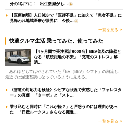
分の1以下に！ 出生数減がも…
【医療崩壊】人口減少で「医師不足」に加えて「患者不足」に
見舞われ地域医療が限界に 今後…
一覧を見る
快適クルマ生活 乗ってみた、使ってみた
【4ヶ月間で受注累計6000台】BEV普及の障壁と
なる「航続距離の不安」「充電のストレス」解
消…
あれほどもてはやされていた「EV（BEV）シフト」の潮流も、
最近では減速基調になっているように見える。…
《雪道の対応力を検証》シビアな状況で実感した「フォレスタ
ー」の真価 「ターボ」と「スト…
乗り込むと同時に「これが軽？」と戸惑うのには理由があっ
た 「日産ルークス」さらなる躍進…
一覧を見る