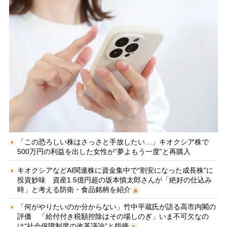
「この恐ろしい株はさっさと手放したい…」キオクシア株で
500万円の利益を出した女性が“夢よもう一度”と再購入
キオクシアなどAI関連株に資金集中で“割安になった成長株”に
投資妙味 資産1.5億円超の坂本慎太郎さんが「絶好の仕込み
時」と考える防衛・食品銘柄を紹介
「何がやりたいのか分からない」竹中平蔵氏が語る高市内閣の
評価 「給付付き税額控除はその場しのぎ」いま不可欠なの
は“社会保障制度の改革議論”と指摘