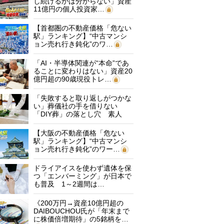
し続けるかは分からない」資産
11億円の個人投資家…
【首都圏の不動産価格「危ない
駅」ランキング】“中古マンシ
ョン売れ行き鈍化”のワ…
「AI・半導体関連が“本命”であ
ることに変わりはない」資産20
億円超の90歳現役トレ…
「失敗すると取り返しがつかな
い」葬儀社の手を借りない
「DIY葬」の落とし穴 素人
に…
【大阪の不動産価格「危ない
駅」ランキング】“中古マンシ
ョン売れ行き鈍化”のワー…
ドライアイスを使わず遺体を保
つ「エンバーミング」が日本で
も普及 1～2週間は…
《200万円→資産10億円超の
DAIBOUCHOU氏が「年末まで
に株価倍増期待」の5銘柄を…