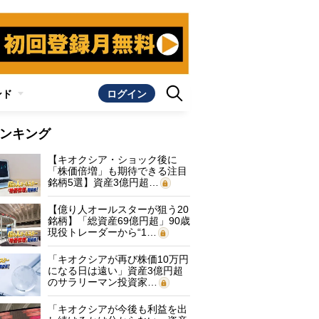
ンド
ログイン
ンキング
【キオクシア・ショック後に
「株価倍増」も期待できる注目
銘柄5選】資産3億円超…
【億り人オールスターが狙う20
銘柄】「総資産69億円超」90歳
現役トレーダーから“1…
「キオクシアが再び株価10万円
になる日は遠い」資産3億円超
のサラリーマン投資家…
「キオクシアが今後も利益を出