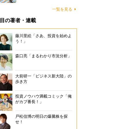
一覧を見る
目の著者・連載
藤川里絵「さあ、投資を始めよ
う！」
森口亮「まるわかり市況分析」
大前研一「ビジネス新大陸」の
歩き方
投資ノウハウ満載コミック「俺
がカブ番長！」
のテールランプやボリューム感たっぷりのリアスタイルでベントレーな
戸松信博の明日の爆騰株を探
し出している
せ！