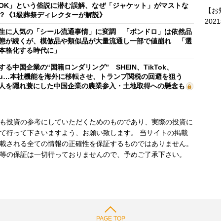
OK」という俗説に潜む誤解、なぜ「ジャケット」がマストな
【お
？《1級葬祭ディレクターが解説》
202
生に人気の「シール流通事情」に変調 「ボンドロ」は依然品
態が続くが、模倣品や類似品が大量流通し一部で値崩れ 「選
本格化する時代に」
する中国企業の“国籍ロンダリング” SHEIN、TikTok、
mu…本社機能を海外に移転させ、トランプ関税の回避を狙う
人を隠れ蓑にした中国企業の農業参入・土地取得への懸念も
も投資の参考にしていただくためのものであり、実際の投資に
て行って下さいますよう、お願い致します。 当サイトの掲載
載される全ての情報の正確性を保証するものではありません。
等の保証は一切行っておりませんので、予めご了承下さい。
PAGE TOP