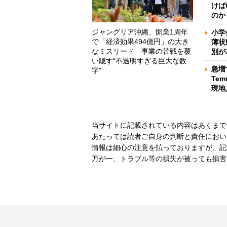
けば
のか
ジャングリア沖縄、開業1周年
小学
で「経済効果494億円」の大き
薄状
なミスリード 事業の苦戦を覆
別が
い隠す“不透明すぎる巨大な数
急増
字”
Te
現地
当サイトに記載されている内容はあくまで
あたっては読者ご自身の判断と責任におい
情報は細心の注意を払っておりますが、記
万が一、トラブル等の損失が被っても損害