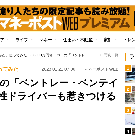
ア
ライフ
マネー
住まい・不動産
家計
トレ
みた、使ってみた
3000万円オーバーの「ベントレー・ベンテイガ」試乗ルポ 女性ドライバーも惹きつける超高級SUVの世界
写真一覧
ラ
1
ってみた
2023.01.21 07:00
マネーポストWEB
バーの「ベントレー・ベンテイ
2
性ドライバーも惹きつける
3
4
Loaded
: