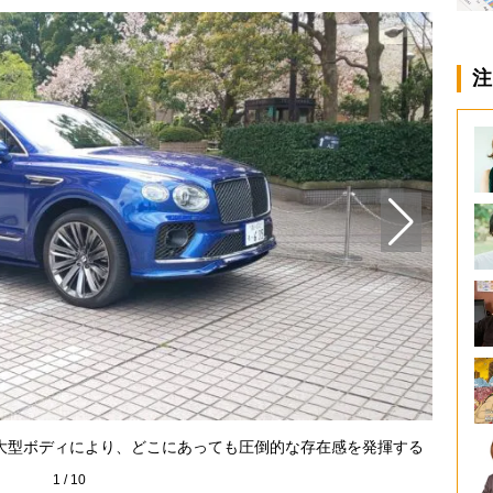
注
楕円形
大型ボディにより、どこにあっても圧倒的な存在感を発揮する
1
/
10