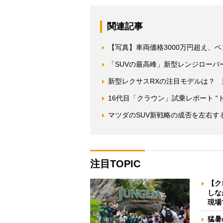
関連記事
【写真】車両価格3000万円超え、
「SUVの最高峰」新型レンジローバーで
新型レクサスRXの注目モデルは？
16代目「クラウン」試乗レポート 
マツダのSUV新戦略の成否を左右す
注目TOPIC
【ク
しな
現場
猛暑