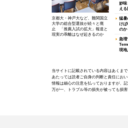
妙味
える
京都大・神戸大など、難関国立
猛暑
大学の総合型選抜が続々と廃
けば
止 「推薦入試の拡大」報道と
のか
現実の乖離はなぜ起きるのか
急増
Te
現地
当サイトに記載されている内容はあくまで
あたっては読者ご自身の判断と責任におい
情報は細心の注意を払っておりますが、記
万が一、トラブル等の損失が被っても損害