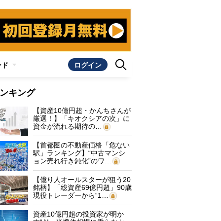
ンド
ログイン
ンキング
【資産10億円超・かんちさんが
厳選！】「キオクシアの次」に
資金が流れる期待の…
【首都圏の不動産価格「危ない
駅」ランキング】“中古マンシ
ョン売れ行き鈍化”のワ…
【億り人オールスターが狙う20
銘柄】「総資産69億円超」90歳
現役トレーダーから“1…
資産10億円超の投資家が明か