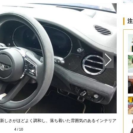
注
丁寧な
新しさがほどよく調和し、落ち着いた雰囲気のあるインテリア
4
/
10