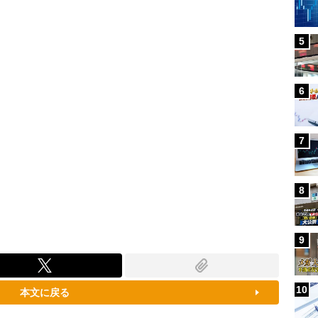
79.52%
5
6
7
8
9
10
本文に戻る