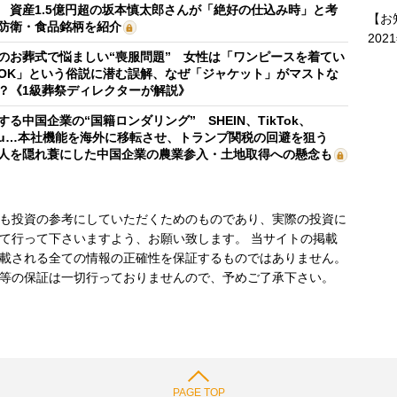
 資産1.5億円超の坂本慎太郎さんが「絶好の仕込み時」と考
【お
防衛・食品銘柄を紹介
202
のお葬式で悩ましい“喪服問題” 女性は「ワンピースを着てい
OK」という俗説に潜む誤解、なぜ「ジャケット」がマストな
？《1級葬祭ディレクターが解説》
する中国企業の“国籍ロンダリング” SHEIN、TikTok、
mu…本社機能を海外に移転させ、トランプ関税の回避を狙う
人を隠れ蓑にした中国企業の農業参入・土地取得への懸念も
も投資の参考にしていただくためのものであり、実際の投資に
て行って下さいますよう、お願い致します。 当サイトの掲載
載される全ての情報の正確性を保証するものではありません。
等の保証は一切行っておりませんので、予めご了承下さい。
PAGE TOP