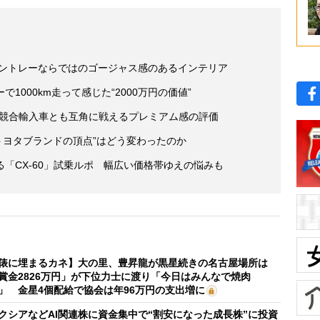
ベントレーならではのゴージャス感のあるインテリア
1000km走って感じた“2000万円の価値”
 競合輸入車とも互角に戦えるプレミアム感の評価
“トヨタブランドの頂点”はどう変わったのか
る「CX-60」試乗ルポ 幅広い価格帯ゆえの悩みも
俵に埋まるカネ】大の里、豊昇龍が黒星続きの名古屋場所は
賞金2826万円」が下位力士に渡り「今日はみんなで焼肉
」 金星4個配給で協会は年96万円の支出増に
クシアなどAI関連株に資金集中で“割安になった成長株”に投資