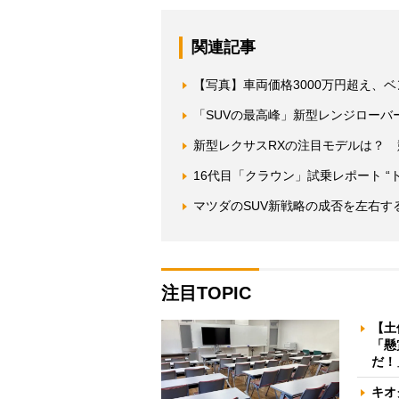
関連記事
【写真】車両価格3000万円超え、
「SUVの最高峰」新型レンジローバーで
新型レクサスRXの注目モデルは？
16代目「クラウン」試乗レポート 
マツダのSUV新戦略の成否を左右す
注目TOPIC
【土
「懸
だ！
キオ