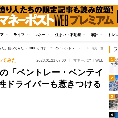
ア
ライフ
マネー
住まい・不動産
家計
トレ
みた、使ってみた
3000万円オーバーの「ベントレー・ベンテイガ」試乗ルポ 女性ドライバーも惹きつける超高級SUVの世界
写真一覧
ラ
1
ってみた
2023.01.21 07:00
マネーポストWEB
バーの「ベントレー・ベンテイ
2
性ドライバーも惹きつける
3
4
Loaded
: