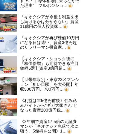
す“AI・半導体相場に乗らなかっ
た理由” フルポジショ…
「キオクシアが今後も利益を出
し続けるかは分からない」資産
11億円の個人投資家…
「キオクシアが再び株価10万円
になる日は遠い」資産3億円超
のサラリーマン投資家…
【キオクシア・ショック後に
「株価倍増」も期待できる注目
銘柄5選】資産3億円超…
【世帯年収別・東京23区マンシ
ョン「狙い目駅」を大公開】年
収500万円、700万円…
《利益は年5億円前後》住み込
みバイトから“ギガ大家さん”と
なった資産200億円税…
《2年弱で資産17.5倍の元証券
マンが「キオクシア急落で次に
狙う」5銘柄を公開》1…