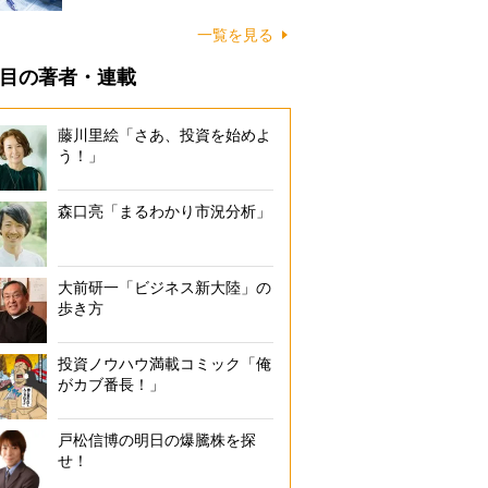
一覧を見る
目の著者・連載
藤川里絵「さあ、投資を始めよ
う！」
森口亮「まるわかり市況分析」
大前研一「ビジネス新大陸」の
歩き方
投資ノウハウ満載コミック「俺
がカブ番長！」
ステッチが施されたスピード専用のシート。キルティング部分がさり気
戸松信博の明日の爆騰株を探
している
せ！