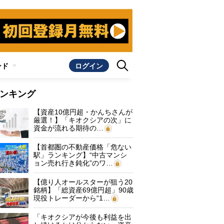
ンド
ログイン
ンキング
【資産10億円超・かんちさんが
厳選！】「キオクシアの次」に
資金が流れる期待の…
【首都圏の不動産価格「危ない
駅」ランキング】“中古マンシ
ョン売れ行き鈍化”のワ…
【億り人オールスターが狙う20
銘柄】「総資産69億円超」90歳
現役トレーダーから“1…
「キオクシアが今後も利益を出