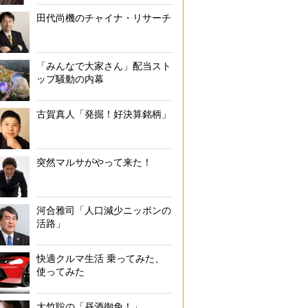
田代尚機のチャイナ・リサーチ
「みんなで大家さん」配当スト
ップ騒動の内幕
古賀真人「発掘！好決算銘柄」
突然マルサがやって来た！
河合雅司「人口減少ニッポンの
活路」
快適クルマ生活 乗ってみた、
使ってみた
大竹聡の「昼酒御免！」