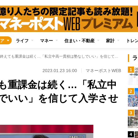
ア
ライフ
マネー
住まい・不動産
家計
トレ
中学受験を終えても重課金は続く…「私立中高一貫校は塾なしでいい」を信じて入学させた母親の計算違い
ラ
1
2023.01.23 16:00
マネーポストWEB
も重課金は続く…「私立中
2
でいい」を信じて入学させ
3
4