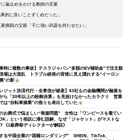
”に歯止めをかける教師の言葉
結果的に良いことずくめだった」
三家挑戦の父親「子に強い武器を持たせたい」
車時に複数の事故】テスラジャパン“多額のEV補助金”で注文殺
現場は大混乱 トラブル続発の背後に見え隠れする“イーロン
腕”の影
レジット決済代行・全東信が破産】63社もの金融機関が融資を
がら「20年以上の粉飾決算」を見抜けなかったカラクリ 営業
では“自転車操業”の焦りも表出していた
のお葬式で悩ましい“喪服問題” 女性は「ワンピースを着てい
OK」という俗説に潜む誤解、なぜ「ジャケット」がマストな
？《1級葬祭ディレクターが解説》
する中国企業の“国籍ロンダリング” SHEIN、TikTok、