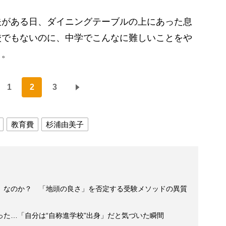
がある日、ダイニングテーブルの上にあった息
校でもないのに、中学でこんなに難しいことをや
う。
1
2
3
教育費
杉浦由美子
」なのか？ 「地頭の良さ」を否定する受験メソッドの異質
た…「自分は“自称進学校”出身」だと気づいた瞬間