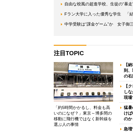
自由な校風の超進学校、生徒の“暴走
Fラン大学に入った優秀な学生 「
中学受験は“課金ゲーム”か 女子御
注目TOPIC
【納
到、
の右
【ク
しな
現場
「約5時間かかるし、料金も高
猛暑
いのになぜ？」東京～博多間の
けば
移動に飛行機ではなく新幹線を
のか
選ぶ人の事情
急増