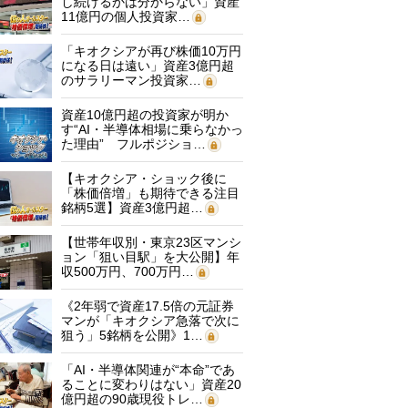
し続けるかは分からない」資産
11億円の個人投資家…
「キオクシアが再び株価10万円
になる日は遠い」資産3億円超
のサラリーマン投資家…
資産10億円超の投資家が明か
す“AI・半導体相場に乗らなかっ
た理由” フルポジショ…
【キオクシア・ショック後に
「株価倍増」も期待できる注目
銘柄5選】資産3億円超…
【世帯年収別・東京23区マンシ
ョン「狙い目駅」を大公開】年
収500万円、700万円…
《2年弱で資産17.5倍の元証券
マンが「キオクシア急落で次に
狙う」5銘柄を公開》1…
「AI・半導体関連が“本命”であ
ることに変わりはない」資産20
億円超の90歳現役トレ…