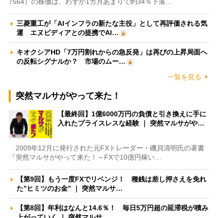
7564）の株価は、わずか1カ月あまりで約34％下落…
三菱重工が「AIインフラの新たな主役」として再評価される気
運 エヌビディアとの提携でAI…
キオクシアHD「7万円割れからの急反発」は再びの上昇局面へ
の反転シグナルか？ 市場のムー…
一覧を見る
突然マルサがやって来た！
【最終回】1億6000万円の負債と引き換えに手に
入れたプライスレスな経験 ｜ 突然マルサがや…
2009年12月に発行された元FXトレーダー・磯貝清明氏の著書
『突然マルサがやって来た！～FXで10億円稼い…
【第9回】もう一度FXでリベンジ！ 種銭は差し押さえを免れ
た”ヒミツのお金” ｜ 突然マルサ…
【第8回】年利はなんと14.6％！ 毎日5万円超の延滞税が積み
上がっていく ｜ 突然マルサ…