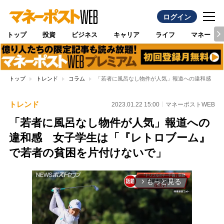
ログイン
トップ
投資
ビジネス
キャリア
ライフ
マネー
トップ
トレンド
コラム
「若者に風呂なし物件が人気」報道への違和感 女
トレンド
2023.01.22 15:00
マネーポストWEB
「若者に風呂なし物件が人気」報道への
違和感 女子学生は「『レトロブーム』
で若者の貧困を片付けないで」
もっと見る
arrow_forward_ios