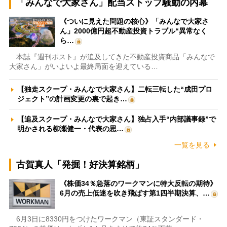
「みんなで大家さん」配当ストップ騒動の内幕
《ついに見えた問題の核心》「みんなで大家さ
ん」2000億円超不動産投資トラブル“異常なく
ら…
本誌『週刊ポスト』が追及してきた不動産投資商品「みんなで
大家さん」がいよいよ最終局面を迎えている…
【独走スクープ・みんなで大家さん】二転三転した“成田プロ
ジェクト”の計画変更の裏で起き…
【追及スクープ・みんなで大家さん】独占入手“内部議事録”で
明かされる柳瀬健一・代表の思…
一覧を見る
古賀真人「発掘！好決算銘柄」
《株価34％急落のワークマンに特大反転の期待》
6月の売上低迷を吹き飛ばす第1四半期決算、…
6月3日に8330円をつけたワークマン（東証スタンダード・