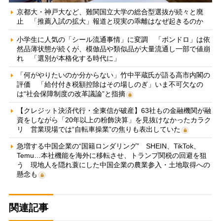
京都大・神戸大など、難関国立大学の総合型選抜が続々と廃
止 「推薦入試の拡大」報道と現実の乖離はなぜ起きるのか
小学生に人気の「シール流通事情」に変調 「ボンドロ」は依
然品薄状態が続くが、模倣品や類似品が大量流通し一部で値崩
れ 「選別が本格化する時代に」
「何がやりたいのか分からない」竹中平蔵氏が語る高市内閣の
評価 「給付付き税額控除はその場しのぎ」いま不可欠なの
は“社会保障制度の改革議論”と指摘
【クレジット決済代行・全東信が破産】63社もの金融機関が融
資をしながら「20年以上の粉飾決算」を見抜けなかったカラク
リ 営業現場では“自転車操業”の焦りも表出していた
急増する中国企業の“国籍ロンダリング” SHEIN、TikTok、
Temu…本社機能を海外に移転させ、トランプ関税の回避を狙
う 現地人を隠れ蓑にした中国企業の農業参入・土地取得への
懸念も
関連記事