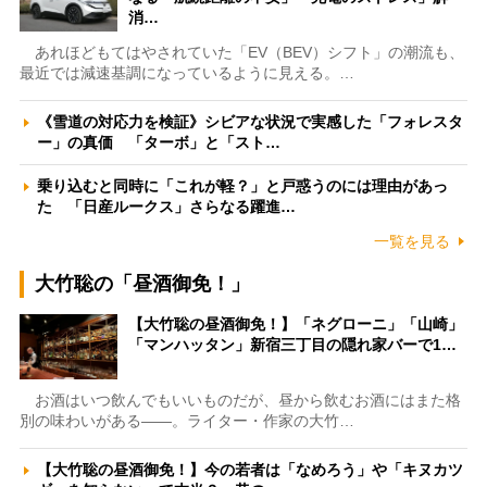
消…
あれほどもてはやされていた「EV（BEV）シフト」の潮流も、
最近では減速基調になっているように見える。…
《雪道の対応力を検証》シビアな状況で実感した「フォレスタ
ー」の真価 「ターボ」と「スト…
乗り込むと同時に「これが軽？」と戸惑うのには理由があっ
た 「日産ルークス」さらなる躍進…
一覧を見る
大竹聡の「昼酒御免！」
【大竹聡の昼酒御免！】「ネグローニ」「山崎」
「マンハッタン」新宿三丁目の隠れ家バーで1…
お酒はいつ飲んでもいいものだが、昼から飲むお酒にはまた格
別の味わいがある――。ライター・作家の大竹…
【大竹聡の昼酒御免！】今の若者は「なめろう」や「キヌカツ