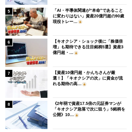
「AI・半導体関連が“本命”であること
5
に変わりはない」資産20億円超の90歳
現役トレー…
【キオクシア・ショック後に「株価倍
6
増」も期待できる注目銘柄5選】資産3
億円超・…
【資産10億円超・かんちさんが厳
7
選！】「キオクシアの次」に資金が流
れる期待の高…
《2年弱で資産17.5倍の元証券マンが
8
「キオクシア急落で次に狙う」5銘柄を
公開》10…