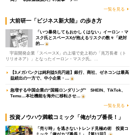
一覧を見る
大前研一「ビジネス新大陸」の歩き方
「いつ暴発してもおかしくはない」イーロン・マ
スク氏とスペースXが抱えるリスクの数々「絶対
的…
宇宙開発企業「スペースX」の上場で史上初の「兆万長者（ト
リリオネア）」となったイーロン・マスク氏。…
【3メガバンクは純利益5兆円超】銀行、商社、ゼネコンは最高
益続出の一方で、中小企業・…
急増する中国企業の“国籍ロンダリング” SHEIN、TikTok、
Temu…本社機能を海外に移転させ…
一覧を見る
投資ノウハウ満載コミック「俺がカブ番長！」
「売り時」を逃さないトレンド見極め術 投資コ
ミック「俺がカブ番長！」【第11回】