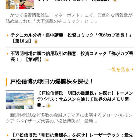
かつて投資情報雑誌「マネーポスト」にて、圧倒的な情報量が
詰め込まれた「天下無敵の株コミック」とし…
テクニカル分析・集中講義 投資コミック「俺がカブ番長！」
【第10回】
不透明相場に勝つ信用取引の極意 投資コミック「俺がカブ番
長！」【第9回】
一覧を見る
戸松信博の明日の爆騰株を探せ！
【戸松信博氏「明日の爆騰株」を探せ】トーメン
デバイス：サムスンを通じて世界のAIメモリ需
要…
新聞や雑誌など多数の金融メディアに出演するグローバルリン
クアドバイザーズ代表の戸松信博氏が、最新…
【戸松信博氏「明日の爆騰株」を探せ】レーザーテック：最先