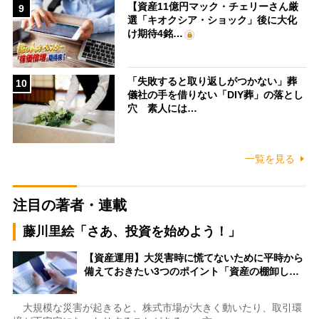
【資産11億円マック・チェリーさん厳
9
選「キオクシア・ショック」後に大化
け期待4銘…
「失敗すると取り返しがつかない」葬
10
儀社の手を借りない「DIY葬」の落とし
穴 素人には…
一覧を見る
注目の著者・連載
藤川里絵「さあ、投資を始めよう！」
【資産運用】大災害時に慌てないために平時から
備えておきたい3つのポイント「資産の棚卸し…
大規模な災害が起きると、株式市場が大きく動いたり、取引環