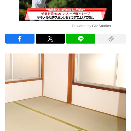
Powered by 
GliaStudios
Mute