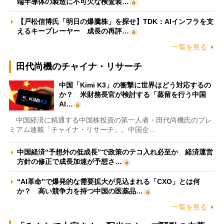
端半導体の製造に不可欠な検査装…
【戸松信博氏「明日の爆騰株」を探せ】TDK：AIインフラを支
えるキープレーヤー 成長の再評…
一覧を見る
田代尚機のチャイナ・リサーチ
中国「Kimi K3」の衝撃に世界はどう対応するの
か？ 米財務長官が検討する「蒸留を行う中国
AI…
中国経済に精通する中国株投資の第一人者・田代尚機氏のプレ
ミアム連載「チャイナ・リサーチ」。中国企…
中国経済“予想外の低成長”で政策のテコ入れ必至か 経済運営
方針の修正で成長加速が予想さ…
“AI革命”で爆発的な需要拡大が見込まれる「CXO」とは何
か？ 高い競争力を持つ中国の医薬品…
一覧を見る