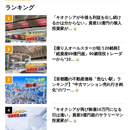
ランキング
「キオクシアが今後も利益を出し続け
1
るかは分からない」資産11億円の個人
投資家が…
【億り人オールスターが狙う20銘柄】
2
「総資産69億円超」90歳現役トレーダ
ーから“10…
【首都圏の不動産価格「危ない駅」ラ
3
ンキング】“中古マンション売れ行き鈍
化”のワー…
「キオクシアが再び株価10万円になる
4
日は遠い」資産3億円超のサラリーマン
投資家が…