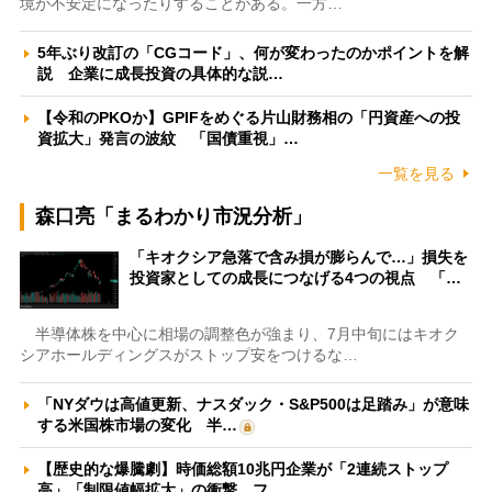
境が不安定になったりすることがある。一方…
5年ぶり改訂の「CGコード」、何が変わったのかポイントを解
説 企業に成長投資の具体的な説…
【令和のPKOか】GPIFをめぐる片山財務相の「円資産への投
資拡大」発言の波紋 「国債重視」…
一覧を見る
森口亮「まるわかり市況分析」
「キオクシア急落で含み損が膨らんで…」損失を
投資家としての成長につなげる4つの視点 「…
半導体株を中心に相場の調整色が強まり、7月中旬にはキオク
シアホールディングスがストップ安をつけるな…
「NYダウは高値更新、ナスダック・S&P500は足踏み」が意味
する米国株市場の変化 半…
【歴史的な爆騰劇】時価総額10兆円企業が「2連続ストップ
高」「制限値幅拡大」の衝撃 フ…