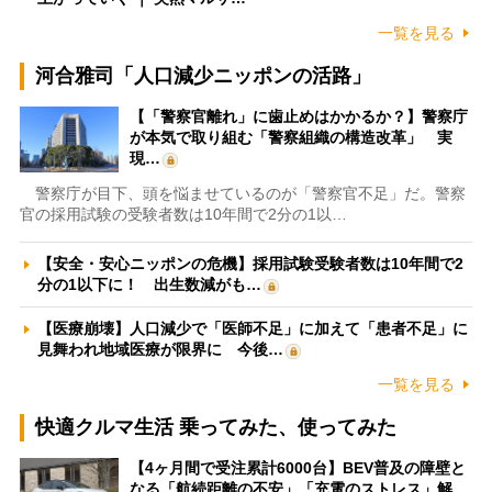
一覧を見る
河合雅司「人口減少ニッポンの活路」
【「警察官離れ」に歯止めはかかるか？】警察庁
が本気で取り組む「警察組織の構造改革」 実
現…
警察庁が目下、頭を悩ませているのが「警察官不足」だ。警察
官の採用試験の受験者数は10年間で2分の1以…
【安全・安心ニッポンの危機】採用試験受験者数は10年間で2
分の1以下に！ 出生数減がも…
【医療崩壊】人口減少で「医師不足」に加えて「患者不足」に
見舞われ地域医療が限界に 今後…
一覧を見る
快適クルマ生活 乗ってみた、使ってみた
【4ヶ月間で受注累計6000台】BEV普及の障壁と
なる「航続距離の不安」「充電のストレス」解