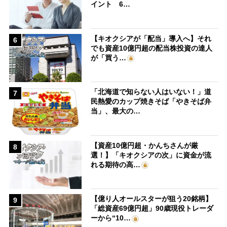
イント 6…
【キオクシアが「配当」導入へ】それ
6
でも資産10億円超の配当株投資の達人
が「買う…
「北海道で知らない人はいない！」道
7
民熱愛のカップ焼きそば「やきそば弁
当」、最大の…
【資産10億円超・かんちさんが厳
8
選！】「キオクシアの次」に資金が流
れる期待の高…
【億り人オールスターが狙う20銘柄】
9
「総資産69億円超」90歳現役トレーダ
ーから“10…