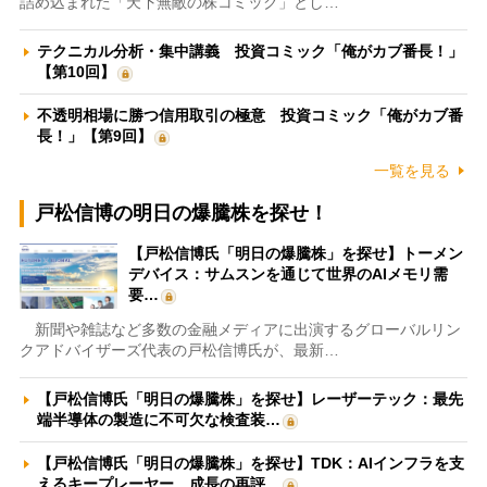
詰め込まれた「天下無敵の株コミック」とし…
テクニカル分析・集中講義 投資コミック「俺がカブ番長！」
【第10回】
不透明相場に勝つ信用取引の極意 投資コミック「俺がカブ番
長！」【第9回】
一覧を見る
戸松信博の明日の爆騰株を探せ！
【戸松信博氏「明日の爆騰株」を探せ】トーメン
デバイス：サムスンを通じて世界のAIメモリ需
要…
新聞や雑誌など多数の金融メディアに出演するグローバルリン
クアドバイザーズ代表の戸松信博氏が、最新…
【戸松信博氏「明日の爆騰株」を探せ】レーザーテック：最先
端半導体の製造に不可欠な検査装…
【戸松信博氏「明日の爆騰株」を探せ】TDK：AIインフラを支
えるキープレーヤー 成長の再評…