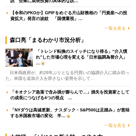
説 企業に成長投資の具体的な説…
【令和のPKOか】GPIFをめぐる片山財務相の「円資産への投
資拡大」発言の波紋 「国債重視」…
一覧を見る
森口亮「まるわかり市況分析」
「トレンド転換のスイッチになり得る」“介入慣
れ”した市場心理を変える「日米協調為替介入」
…
日米両政府が、約28年ぶりとなる円買いの協調介入に踏み切っ
た。米国も追加介入を辞さない姿勢を示して…
「キオクシア急落で含み損が膨らんで…」損失を投資家として
の成長につなげる4つの視点 …
「NYダウは高値更新、ナスダック・S&P500は足踏み」が意味
する米国株市場の変化 半…
一覧を見る