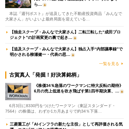
ら…
本誌『週刊ポスト』が追及してきた不動産投資商品「みんなで
大家さん」がいよいよ最終局面を迎えている…
【独走スクープ・みんなで大家さん】二転三転した“成田プロ
ジェクト”の計画変更の裏で起き…
【追及スクープ・みんなで大家さん】独占入手“内部議事録”で
明かされる柳瀬健一・代表の思…
一覧を見る
古賀真人「発掘！好決算銘柄」
《株価34％急落のワークマンに特大反転の期待》
6月の売上低迷を吹き飛ばす第1四半期決算、…
6月3日に8330円をつけたワークマン（東証スタンダード・
7564）の株価は、わずか1カ月あまりで約34％下落…
三菱重工が「AIインフラの新たな主役」として再評価される気