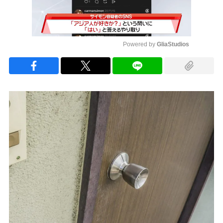
Powered by 
GliaStudios
Mute