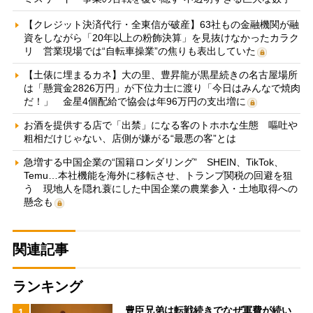
【クレジット決済代行・全東信が破産】63社もの金融機関が融
資をしながら「20年以上の粉飾決算」を見抜けなかったカラク
リ 営業現場では“自転車操業”の焦りも表出していた
【土俵に埋まるカネ】大の里、豊昇龍が黒星続きの名古屋場所
は「懸賞金2826万円」が下位力士に渡り「今日はみんなで焼肉
だ！」 金星4個配給で協会は年96万円の支出増に
お酒を提供する店で「出禁」になる客のトホホな生態 嘔吐や
粗相だけじゃない、店側が嫌がる“最悪の客”とは
急増する中国企業の“国籍ロンダリング” SHEIN、TikTok、
Temu…本社機能を海外に移転させ、トランプ関税の回避を狙
う 現地人を隠れ蓑にした中国企業の農業参入・土地取得への
懸念も
関連記事
ランキング
豊臣兄弟は転戦続きでなぜ軍費が続い
1