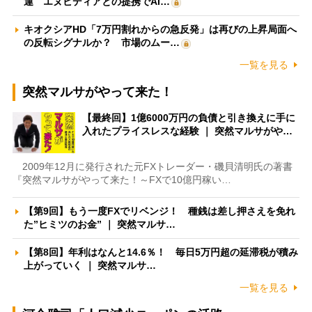
運 エヌビディアとの提携でAI…
キオクシアHD「7万円割れからの急反発」は再びの上昇局面へ
の反転シグナルか？ 市場のムー…
一覧を見る
突然マルサがやって来た！
【最終回】1億6000万円の負債と引き換えに手に
入れたプライスレスな経験 ｜ 突然マルサがや…
2009年12月に発行された元FXトレーダー・磯貝清明氏の著書
『突然マルサがやって来た！～FXで10億円稼い…
【第9回】もう一度FXでリベンジ！ 種銭は差し押さえを免れ
た”ヒミツのお金” ｜ 突然マルサ…
【第8回】年利はなんと14.6％！ 毎日5万円超の延滞税が積み
上がっていく ｜ 突然マルサ…
一覧を見る