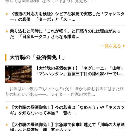
最近では減速基調になっているように見える。…
《雪道の対応力を検証》シビアな状況で実感した「フォレスタ
ー」の真価 「ターボ」と「スト…
乗り込むと同時に「これが軽？」と戸惑うのには理由があっ
た 「日産ルークス」さらなる躍進…
一覧を見る
大竹聡の「昼酒御免！」
【大竹聡の昼酒御免！】「ネグローニ」「山崎」
「マンハッタン」新宿三丁目の隠れ家バーで1…
お酒はいつ飲んでもいいものだが、昼から飲むお酒にはまた格
別の味わいがある――。ライター・作家の大竹…
【大竹聡の昼酒御免！】今の若者は「なめろう」や「キヌカツ
ギ」を知らないって本当？ 昔の…
【大竹聡の昼酒御免！】京急線で多摩川越えて「川崎の大衆酒
場」へと昼酒旅 押し寄せるノス…