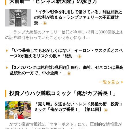
大前研一「ビジネス新大陸」の歩き方
「イラン戦争を利用して儲けている」利益相反と
の批判が強まるトランプファミリーの不正蓄財
疑…
トランプ大統領のファミリー信託が今年1～3月に3000回以上も
の証券取引を行っていたことが明らかになり…
「いつ暴発してもおかしくはない」イーロン・マスク氏とスペ
ースXが抱えるリスクの数々「絶対…
【3メガバンクは純利益5兆円超】銀行、商社、ゼネコンは最高
益続出の一方で、中小企業・…
一覧を見る
投資ノウハウ満載コミック「俺がカブ番長！」
「売り時」を逃さないトレンド見極め術 投資コ
ミック「俺がカブ番長！」【第11回】
かつて投資情報雑誌「マネーポスト」にて、圧倒的な情報量が