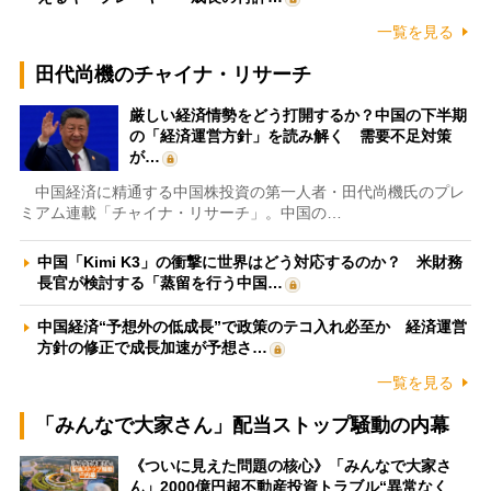
一覧を見る
田代尚機のチャイナ・リサーチ
厳しい経済情勢をどう打開するか？中国の下半期
の「経済運営方針」を読み解く 需要不足対策
が…
中国経済に精通する中国株投資の第一人者・田代尚機氏のプレ
ミアム連載「チャイナ・リサーチ」。中国の…
中国「Kimi K3」の衝撃に世界はどう対応するのか？ 米財務
長官が検討する「蒸留を行う中国…
中国経済“予想外の低成長”で政策のテコ入れ必至か 経済運営
方針の修正で成長加速が予想さ…
一覧を見る
「みんなで大家さん」配当ストップ騒動の内幕
《ついに見えた問題の核心》「みんなで大家さ
ん」2000億円超不動産投資トラブル“異常なく