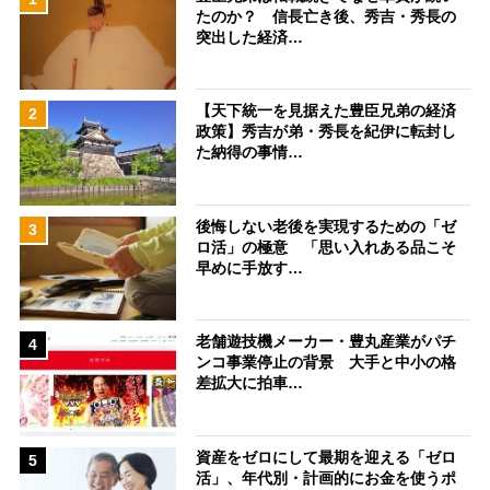
たのか？ 信長亡き後、秀吉・秀長の
突出した経済…
【天下統一を見据えた豊臣兄弟の経済
2
政策】秀吉が弟・秀長を紀伊に転封し
た納得の事情…
後悔しない老後を実現するための「ゼ
3
ロ活」の極意 「思い入れある品こそ
早めに手放す…
老舗遊技機メーカー・豊丸産業がパチ
4
ンコ事業停止の背景 大手と中小の格
差拡大に拍車…
資産をゼロにして最期を迎える「ゼロ
5
活」、年代別・計画的にお金を使うポ