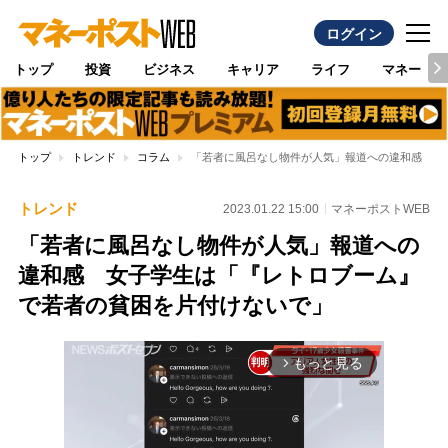
ログイン
トップ
投資
ビジネス
キャリア
ライフ
マネー
トップ
トレンド
コラム
「若者に風呂なし物件が人気」報道への違和感 女
トレンド
2023.01.22 15:00
マネーポストWEB
「若者に風呂なし物件が人気」報道への
違和感 女子学生は「『レトロブーム』
で若者の貧困を片付けないで」
もっと見る
arrow_forward_ios