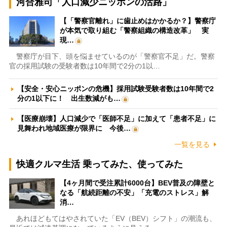
河合雅司「人口減少ニッポンの活路」
【「警察官離れ」に歯止めはかかるか？】警察庁
が本気で取り組む「警察組織の構造改革」 実
現…
警察庁が目下、頭を悩ませているのが「警察官不足」だ。警察
官の採用試験の受験者数は10年間で2分の1以…
【安全・安心ニッポンの危機】採用試験受験者数は10年間で2
分の1以下に！ 出生数減がも…
【医療崩壊】人口減少で「医師不足」に加えて「患者不足」に
見舞われ地域医療が限界に 今後…
一覧を見る
快適クルマ生活 乗ってみた、使ってみた
【4ヶ月間で受注累計6000台】BEV普及の障壁と
なる「航続距離の不安」「充電のストレス」解
消…
あれほどもてはやされていた「EV（BEV）シフト」の潮流も、