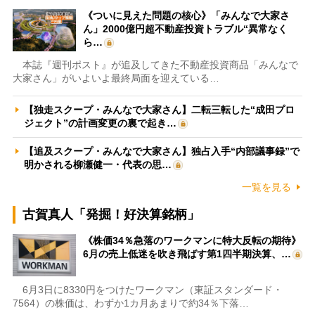
《ついに見えた問題の核心》「みんなで大家さ
ん」2000億円超不動産投資トラブル“異常なく
ら…
本誌『週刊ポスト』が追及してきた不動産投資商品「みんなで
大家さん」がいよいよ最終局面を迎えている…
【独走スクープ・みんなで大家さん】二転三転した“成田プロ
ジェクト”の計画変更の裏で起き…
【追及スクープ・みんなで大家さん】独占入手“内部議事録”で
明かされる柳瀬健一・代表の思…
一覧を見る
古賀真人「発掘！好決算銘柄」
《株価34％急落のワークマンに特大反転の期待》
6月の売上低迷を吹き飛ばす第1四半期決算、…
6月3日に8330円をつけたワークマン（東証スタンダード・
7564）の株価は、わずか1カ月あまりで約34％下落…