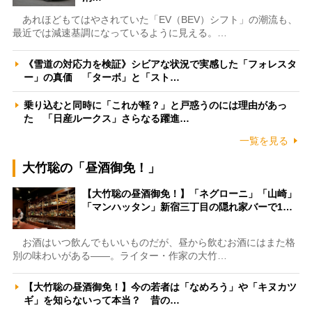
あれほどもてはやされていた「EV（BEV）シフト」の潮流も、
最近では減速基調になっているように見える。…
《雪道の対応力を検証》シビアな状況で実感した「フォレスタ
ー」の真価 「ターボ」と「スト…
乗り込むと同時に「これが軽？」と戸惑うのには理由があっ
た 「日産ルークス」さらなる躍進…
一覧を見る
大竹聡の「昼酒御免！」
【大竹聡の昼酒御免！】「ネグローニ」「山崎」
「マンハッタン」新宿三丁目の隠れ家バーで1…
お酒はいつ飲んでもいいものだが、昼から飲むお酒にはまた格
別の味わいがある――。ライター・作家の大竹…
【大竹聡の昼酒御免！】今の若者は「なめろう」や「キヌカツ
ギ」を知らないって本当？ 昔の…