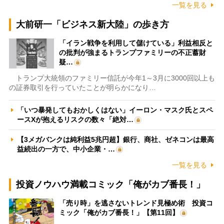
一覧を見る
大前研一「ビジネス新大陸」の歩き方
「イラン戦争を利用して儲けている」利益相反と
の批判が強まるトランプファミリーの不正蓄財
疑…
トランプ大統領のファミリー信託が今年1～3月に3000回以上も
の証券取引を行っていたことが明らかになり…
「いつ暴発してもおかしくはない」イーロン・マスク氏とスペ
ースXが抱えるリスクの数々「絶対…
【3メガバンクは純利益5兆円超】銀行、商社、ゼネコンは最高
益続出の一方で、中小企業・…
一覧を見る
投資ノウハウ満載コミック「俺がカブ番長！」
「売り時」を逃さないトレンド見極め術 投資コ
ミック「俺がカブ番長！」【第11回】