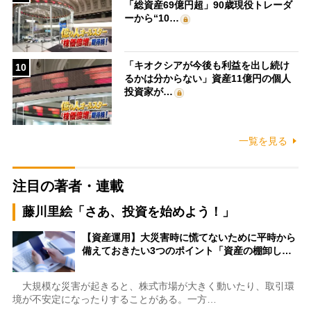
「総資産69億円超」90歳現役トレーダ
ーから“10…
「キオクシアが今後も利益を出し続け
10
るかは分からない」資産11億円の個人
投資家が…
一覧を見る
注目の著者・連載
藤川里絵「さあ、投資を始めよう！」
【資産運用】大災害時に慌てないために平時から
備えておきたい3つのポイント「資産の棚卸し…
大規模な災害が起きると、株式市場が大きく動いたり、取引環
境が不安定になったりすることがある。一方…