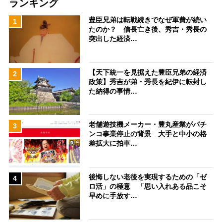
ランキング
豊臣兄弟は転戦続きでなぜ軍費が続い
1
たのか？ 信長亡き後、秀吉・秀長の
突出した経済…
【天下統一を見据えた豊臣兄弟の経済
2
政策】秀吉が弟・秀長を紀伊に転封し
た納得の事情…
老舗遊技機メーカー・豊丸産業がパチ
3
ンコ事業停止の背景 大手と中小の格
差拡大に拍車…
後悔しない老後を実現するための「ゼ
4
ロ活」の極意 「思い入れある品こそ
早めに手放す…