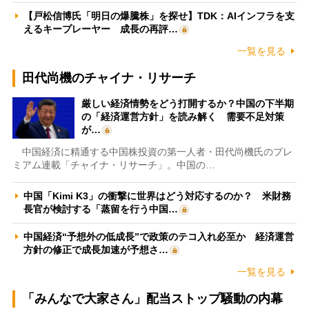
【戸松信博氏「明日の爆騰株」を探せ】TDK：AIインフラを支
えるキープレーヤー 成長の再評…
一覧を見る
田代尚機のチャイナ・リサーチ
厳しい経済情勢をどう打開するか？中国の下半期
の「経済運営方針」を読み解く 需要不足対策
が…
中国経済に精通する中国株投資の第一人者・田代尚機氏のプレ
ミアム連載「チャイナ・リサーチ」。中国の…
中国「Kimi K3」の衝撃に世界はどう対応するのか？ 米財務
長官が検討する「蒸留を行う中国…
中国経済“予想外の低成長”で政策のテコ入れ必至か 経済運営
方針の修正で成長加速が予想さ…
一覧を見る
「みんなで大家さん」配当ストップ騒動の内幕