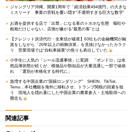
ジャングリア沖縄、開業1周年で「経済効果494億円」の大きな
ミスリード 事業の苦戦を覆い隠す“不透明すぎる巨大な数字”
お酒を提供する店で「出禁」になる客のトホホな生態 嘔吐や
粗相だけじゃない、店側が嫌がる“最悪の客”とは
【クレジット決済代行・全東信が破産】63社もの金融機関が融
資をしながら「20年以上の粉飾決算」を見抜けなかったカラク
リ 営業現場では“自転車操業”の焦りも表出していた
小学生に人気の「シール流通事情」に変調 「ボンドロ」は依
然品薄状態が続くが、模倣品や類似品が大量流通し一部で値崩
れ 「選別が本格化する時代に」
急増する中国企業の“国籍ロンダリング” SHEIN、TikTok、
Temu…本社機能を海外に移転させ、トランプ関税の回避を狙
う 現地人を隠れ蓑にした中国企業の農業参入・土地取得への
懸念も
関連記事