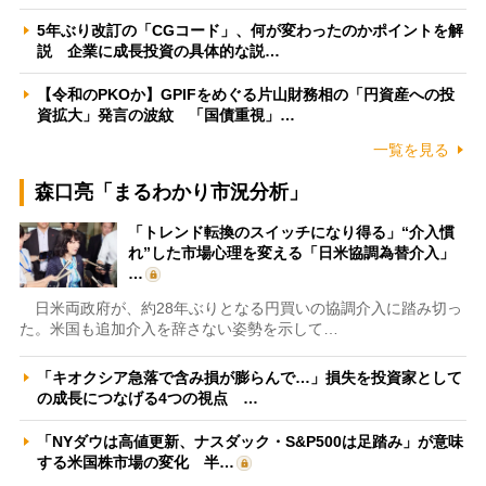
5年ぶり改訂の「CGコード」、何が変わったのかポイントを解
説 企業に成長投資の具体的な説…
【令和のPKOか】GPIFをめぐる片山財務相の「円資産への投
資拡大」発言の波紋 「国債重視」…
一覧を見る
森口亮「まるわかり市況分析」
「トレンド転換のスイッチになり得る」“介入慣
れ”した市場心理を変える「日米協調為替介入」
…
日米両政府が、約28年ぶりとなる円買いの協調介入に踏み切っ
た。米国も追加介入を辞さない姿勢を示して…
「キオクシア急落で含み損が膨らんで…」損失を投資家として
の成長につなげる4つの視点 …
「NYダウは高値更新、ナスダック・S&P500は足踏み」が意味
する米国株市場の変化 半…