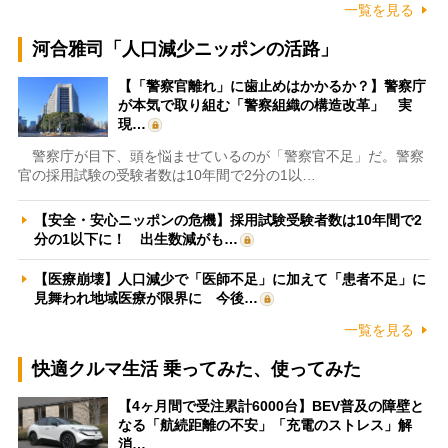
一覧を見る
河合雅司「人口減少ニッポンの活路」
【「警察官離れ」に歯止めはかかるか？】警察庁
が本気で取り組む「警察組織の構造改革」 実
現…
警察庁が目下、頭を悩ませているのが「警察官不足」だ。警察
官の採用試験の受験者数は10年間で2分の1以…
【安全・安心ニッポンの危機】採用試験受験者数は10年間で2
分の1以下に！ 出生数減がも…
【医療崩壊】人口減少で「医師不足」に加えて「患者不足」に
見舞われ地域医療が限界に 今後…
一覧を見る
快適クルマ生活 乗ってみた、使ってみた
【4ヶ月間で受注累計6000台】BEV普及の障壁と
なる「航続距離の不安」「充電のストレス」解
消…