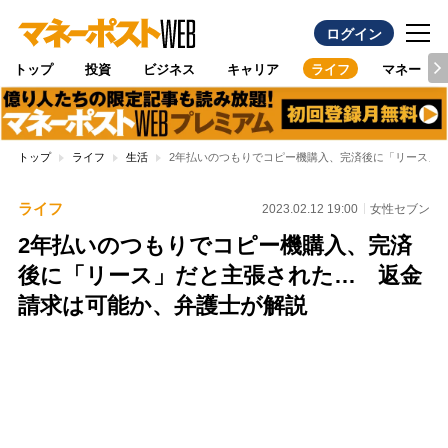
ログイン
トップ
投資
ビジネス
キャリア
ライフ
マネー
トップ
ライフ
生活
2年払いのつもりでコピー機購入、完済後に「リース」
ライフ
2023.02.12 19:00
女性セブン
2年払いのつもりでコピー機購入、完済
後に「リース」だと主張された… 返金
請求は可能か、弁護士が解説
Loaded
:
100.00%
/
Unmute