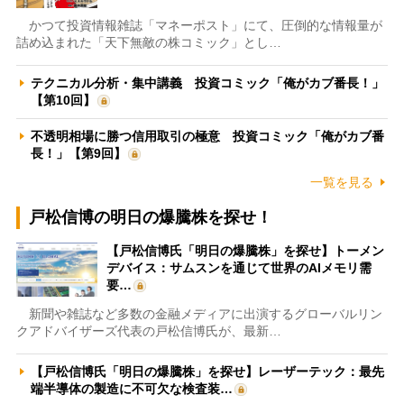
かつて投資情報雑誌「マネーポスト」にて、圧倒的な情報量が
詰め込まれた「天下無敵の株コミック」とし…
テクニカル分析・集中講義 投資コミック「俺がカブ番長！」
【第10回】
不透明相場に勝つ信用取引の極意 投資コミック「俺がカブ番
長！」【第9回】
一覧を見る
戸松信博の明日の爆騰株を探せ！
【戸松信博氏「明日の爆騰株」を探せ】トーメン
デバイス：サムスンを通じて世界のAIメモリ需
要…
新聞や雑誌など多数の金融メディアに出演するグローバルリン
クアドバイザーズ代表の戸松信博氏が、最新…
【戸松信博氏「明日の爆騰株」を探せ】レーザーテック：最先
端半導体の製造に不可欠な検査装…