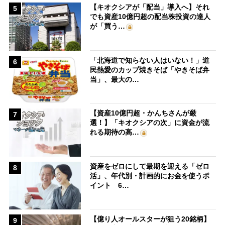
【キオクシアが「配当」導入へ】それ
5
でも資産10億円超の配当株投資の達人
が「買う…
「北海道で知らない人はいない！」道
6
民熱愛のカップ焼きそば「やきそば弁
当」、最大の…
【資産10億円超・かんちさんが厳
7
選！】「キオクシアの次」に資金が流
れる期待の高…
資産をゼロにして最期を迎える「ゼロ
8
活」、年代別・計画的にお金を使うポ
イント 6…
【億り人オールスターが狙う20銘柄】
9