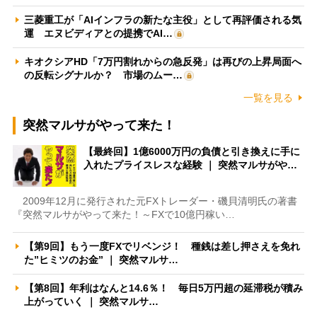
三菱重工が「AIインフラの新たな主役」として再評価される気
運 エヌビディアとの提携でAI…
キオクシアHD「7万円割れからの急反発」は再びの上昇局面へ
の反転シグナルか？ 市場のムー…
一覧を見る
突然マルサがやって来た！
【最終回】1億6000万円の負債と引き換えに手に
入れたプライスレスな経験 ｜ 突然マルサがや…
2009年12月に発行された元FXトレーダー・磯貝清明氏の著書
『突然マルサがやって来た！～FXで10億円稼い…
【第9回】もう一度FXでリベンジ！ 種銭は差し押さえを免れ
た”ヒミツのお金” ｜ 突然マルサ…
【第8回】年利はなんと14.6％！ 毎日5万円超の延滞税が積み
上がっていく ｜ 突然マルサ…