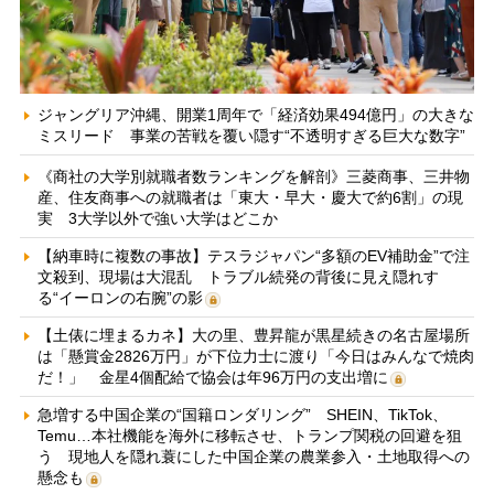
ジャングリア沖縄、開業1周年で「経済効果494億円」の大きな
ミスリード 事業の苦戦を覆い隠す“不透明すぎる巨大な数字”
《商社の大学別就職者数ランキングを解剖》三菱商事、三井物
産、住友商事への就職者は「東大・早大・慶大で約6割」の現
実 3大学以外で強い大学はどこか
【納車時に複数の事故】テスラジャパン“多額のEV補助金”で注
文殺到、現場は大混乱 トラブル続発の背後に見え隠れす
る“イーロンの右腕”の影
【土俵に埋まるカネ】大の里、豊昇龍が黒星続きの名古屋場所
は「懸賞金2826万円」が下位力士に渡り「今日はみんなで焼肉
だ！」 金星4個配給で協会は年96万円の支出増に
急増する中国企業の“国籍ロンダリング” SHEIN、TikTok、
Temu…本社機能を海外に移転させ、トランプ関税の回避を狙
う 現地人を隠れ蓑にした中国企業の農業参入・土地取得への
懸念も