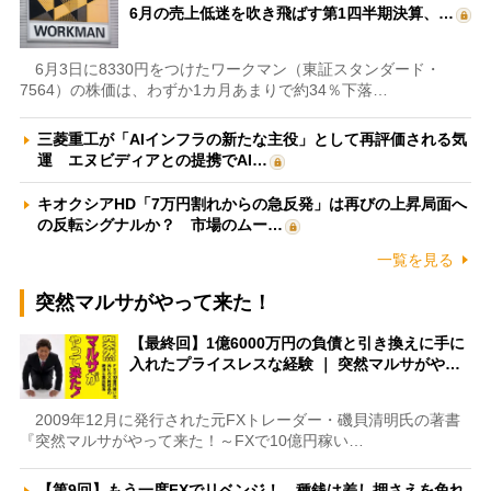
6月の売上低迷を吹き飛ばす第1四半期決算、…
6月3日に8330円をつけたワークマン（東証スタンダード・
7564）の株価は、わずか1カ月あまりで約34％下落…
三菱重工が「AIインフラの新たな主役」として再評価される気
運 エヌビディアとの提携でAI…
キオクシアHD「7万円割れからの急反発」は再びの上昇局面へ
の反転シグナルか？ 市場のムー…
一覧を見る
突然マルサがやって来た！
【最終回】1億6000万円の負債と引き換えに手に
入れたプライスレスな経験 ｜ 突然マルサがや…
2009年12月に発行された元FXトレーダー・磯貝清明氏の著書
『突然マルサがやって来た！～FXで10億円稼い…
【第9回】もう一度FXでリベンジ！ 種銭は差し押さえを免れ