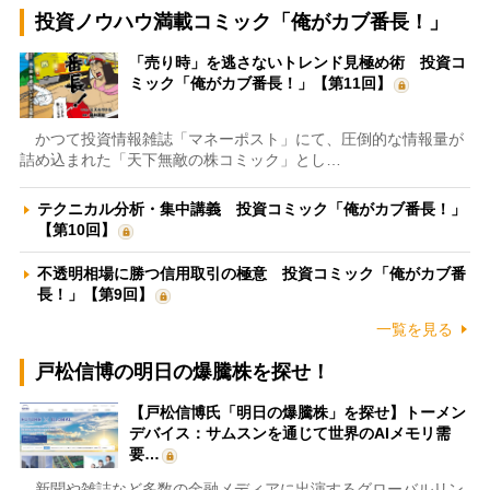
投資ノウハウ満載コミック「俺がカブ番長！」
「売り時」を逃さないトレンド見極め術 投資コ
ミック「俺がカブ番長！」【第11回】
かつて投資情報雑誌「マネーポスト」にて、圧倒的な情報量が
詰め込まれた「天下無敵の株コミック」とし…
テクニカル分析・集中講義 投資コミック「俺がカブ番長！」
【第10回】
不透明相場に勝つ信用取引の極意 投資コミック「俺がカブ番
長！」【第9回】
一覧を見る
戸松信博の明日の爆騰株を探せ！
【戸松信博氏「明日の爆騰株」を探せ】トーメン
デバイス：サムスンを通じて世界のAIメモリ需
要…
新聞や雑誌など多数の金融メディアに出演するグローバルリン