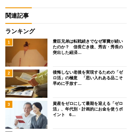
関連記事
ランキング
豊臣兄弟は転戦続きでなぜ軍費が続い
1
たのか？ 信長亡き後、秀吉・秀長の
突出した経済…
後悔しない老後を実現するための「ゼ
2
ロ活」の極意 「思い入れある品こそ
早めに手放す…
資産をゼロにして最期を迎える「ゼロ
3
活」、年代別・計画的にお金を使うポ
イント 6…