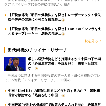
クアドバイザーズ代表の戸松信博氏が、最新…
【戸松信博氏「明日の爆騰株」を探せ】レーザーテック：最先
端半導体の製造に不可欠な検査装…
【戸松信博氏「明日の爆騰株」を探せ】TDK：AIインフラを支
えるキープレーヤー 成長の再評…
一覧を見る
田代尚機のチャイナ・リサーチ
厳しい経済情勢をどう打開するか？中国の下半期
の「経済運営方針」を読み解く 需要不足対策
が…
中国経済に精通する中国株投資の第一人者・田代尚機氏のプレ
ミアム連載「チャイナ・リサーチ」。中国の…
中国「Kimi K3」の衝撃に世界はどう対応するのか？ 米財務
長官が検討する「蒸留を行う中国…
中国経済“予想外の低成長”で政策のテコ入れ必至か 経済運営