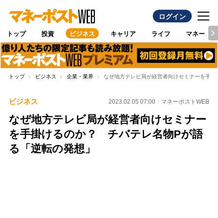
ログイン
トップ
投資
ビジネス
キャリア
ライフ
マネー
トップ
ビジネス
企業・業界
なぜ地方テレビ局が経営者向けセミナーを手掛
ビジネス
2023.02.05 07:00
マネーポストWEB
なぜ地方テレビ局が経営者向けセミナー
を手掛けるのか？ チバテレ名物Pが語
る「逆転の発想」
Loaded
:
100.00%
/
Unmute