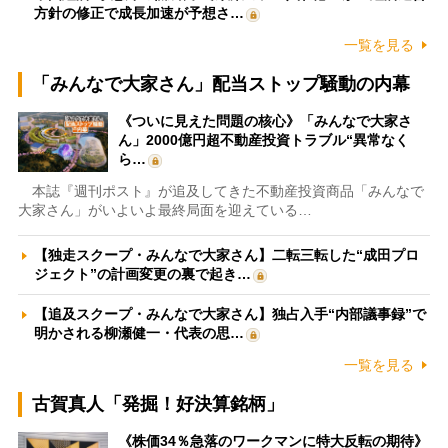
方針の修正で成長加速が予想さ…
一覧を見る
「みんなで大家さん」配当ストップ騒動の内幕
《ついに見えた問題の核心》「みんなで大家さ
ん」2000億円超不動産投資トラブル“異常なく
ら…
本誌『週刊ポスト』が追及してきた不動産投資商品「みんなで
大家さん」がいよいよ最終局面を迎えている…
【独走スクープ・みんなで大家さん】二転三転した“成田プロ
ジェクト”の計画変更の裏で起き…
【追及スクープ・みんなで大家さん】独占入手“内部議事録”で
明かされる柳瀬健一・代表の思…
一覧を見る
古賀真人「発掘！好決算銘柄」
《株価34％急落のワークマンに特大反転の期待》