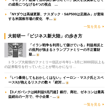
の成長につなげる4つの視点 …
「NYダウは高値更新、ナスダック・S&P500は足踏み」が意味
する米国株市場の変化 半…
一覧を見る
大前研一「ビジネス新大陸」の歩き方
「イラン戦争を利用して儲けている」利益相反と
の批判が強まるトランプファミリーの不正蓄財
疑…
トランプ大統領のファミリー信託が今年1～3月に3000回以上も
の証券取引を行っていたことが明らかになり…
「いつ暴発してもおかしくはない」イーロン・マスク氏とスペ
ースXが抱えるリスクの数々「絶対…
【3メガバンクは純利益5兆円超】銀行、商社、ゼネコンは最高
益続出の一方で、中小企業・…
一覧を見る