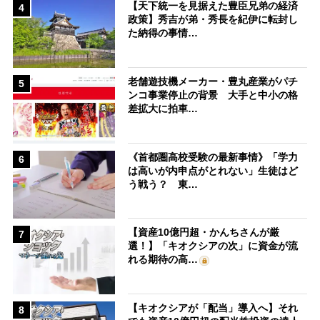
【天下統一を見据えた豊臣兄弟の経済
4
政策】秀吉が弟・秀長を紀伊に転封し
た納得の事情…
老舗遊技機メーカー・豊丸産業がパチ
5
ンコ事業停止の背景 大手と中小の格
差拡大に拍車…
《首都圏高校受験の最新事情》「学力
6
は高いが内申点がとれない」生徒はど
う戦う？ 東…
【資産10億円超・かんちさんが厳
7
選！】「キオクシアの次」に資金が流
れる期待の高…
【キオクシアが「配当」導入へ】それ
8