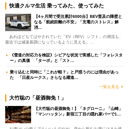
快適クルマ生活 乗ってみた、使ってみた
【4ヶ月間で受注累計6000台】BEV普及の障壁と
なる「航続距離の不安」「充電のストレス」解
消…
あれほどもてはやされていた「EV（BEV）シフト」の潮流も、
最近では減速基調になっているように見える。…
《雪道の対応力を検証》シビアな状況で実感した「フォレスタ
ー」の真価 「ターボ」と「スト…
乗り込むと同時に「これが軽？」と戸惑うのには理由があっ
た 「日産ルークス」さらなる躍進…
一覧を見る
大竹聡の「昼酒御免！」
【大竹聡の昼酒御免！】「ネグローニ」「山崎」
「マンハッタン」新宿三丁目の隠れ家バーで1…
お酒はいつ飲んでもいいものだが、昼から飲むお酒にはまた格