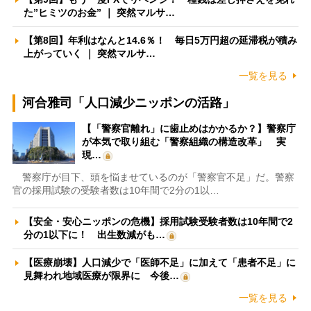
た”ヒミツのお金” ｜ 突然マルサ…
【第8回】年利はなんと14.6％！ 毎日5万円超の延滞税が積み
上がっていく ｜ 突然マルサ…
一覧を見る
河合雅司「人口減少ニッポンの活路」
【「警察官離れ」に歯止めはかかるか？】警察庁
が本気で取り組む「警察組織の構造改革」 実
現…
警察庁が目下、頭を悩ませているのが「警察官不足」だ。警察
官の採用試験の受験者数は10年間で2分の1以…
【安全・安心ニッポンの危機】採用試験受験者数は10年間で2
分の1以下に！ 出生数減がも…
【医療崩壊】人口減少で「医師不足」に加えて「患者不足」に
見舞われ地域医療が限界に 今後…
一覧を見る