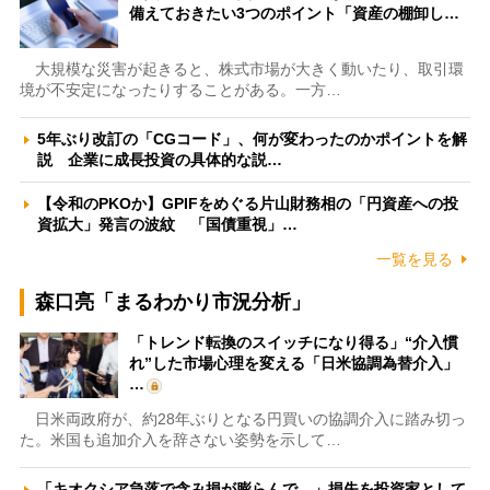
備えておきたい3つのポイント「資産の棚卸し…
大規模な災害が起きると、株式市場が大きく動いたり、取引環
境が不安定になったりすることがある。一方…
5年ぶり改訂の「CGコード」、何が変わったのかポイントを解
説 企業に成長投資の具体的な説…
【令和のPKOか】GPIFをめぐる片山財務相の「円資産への投
資拡大」発言の波紋 「国債重視」…
一覧を見る
森口亮「まるわかり市況分析」
「トレンド転換のスイッチになり得る」“介入慣
れ”した市場心理を変える「日米協調為替介入」
…
日米両政府が、約28年ぶりとなる円買いの協調介入に踏み切っ
た。米国も追加介入を辞さない姿勢を示して…
「キオクシア急落で含み損が膨らんで…」損失を投資家として