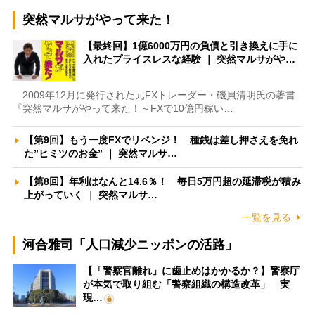
突然マルサがやって来た！
【最終回】1億6000万円の負債と引き換えに手に
入れたプライスレスな経験 ｜ 突然マルサがや…
2009年12月に発行された元FXトレーダー・磯貝清明氏の著書
『突然マルサがやって来た！～FXで10億円稼い…
【第9回】もう一度FXでリベンジ！ 種銭は差し押さえを免れ
た”ヒミツのお金” ｜ 突然マルサ…
【第8回】年利はなんと14.6％！ 毎日5万円超の延滞税が積み
上がっていく ｜ 突然マルサ…
一覧を見る
河合雅司「人口減少ニッポンの活路」
【「警察官離れ」に歯止めはかかるか？】警察庁
が本気で取り組む「警察組織の構造改革」 実
現…