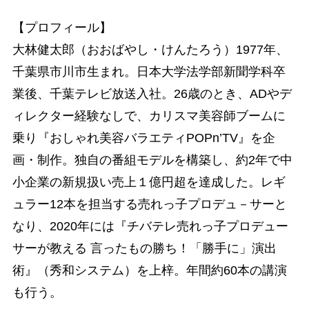
【プロフィール】
大林健太郎（おおばやし・けんたろう）1977年、
千葉県市川市生まれ。日本大学法学部新聞学科卒
業後、千葉テレビ放送入社。26歳のとき、ADやデ
ィレクター経験なしで、カリスマ美容師ブームに
乗り『おしゃれ美容バラエティPOPn’TV』を企
画・制作。独自の番組モデルを構築し、約2年で中
小企業の新規扱い売上１億円超を達成した。レギ
ュラー12本を担当する売れっ子プロデュ－サーと
なり、2020年には『チバテレ売れっ子プロデュー
サーが教える 言ったもの勝ち！「勝手に」演出
術』（秀和システム）を上梓。年間約60本の講演
も行う。