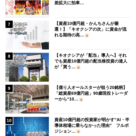
差拡大に拍車…
【資産10億円超・かんちさんが厳
7
選！】「キオクシアの次」に資金が流
れる期待の高…
【キオクシアが「配当」導入へ】それ
8
でも資産10億円超の配当株投資の達人
が「買う…
【億り人オールスターが狙う20銘柄】
9
「総資産69億円超」90歳現役トレーダ
ーから“10…
資産10億円超の投資家が明かす“AI・半
10
導体相場に乗らなかった理由” フルポ
ジション…