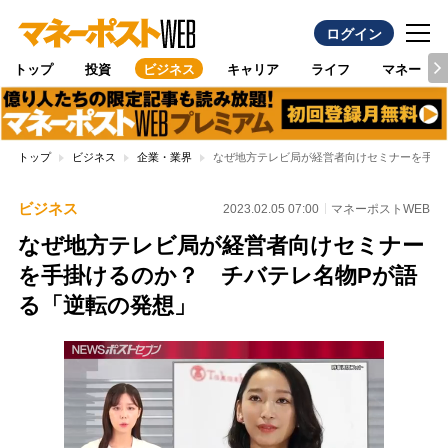
ログイン
トップ
投資
ビジネス
キャリア
ライフ
マネー
トップ
ビジネス
企業・業界
なぜ地方テレビ局が経営者向けセミナーを手掛
ビジネス
2023.02.05 07:00
マネーポストWEB
なぜ地方テレビ局が経営者向けセミナー
を手掛けるのか？ チバテレ名物Pが語
る「逆転の発想」