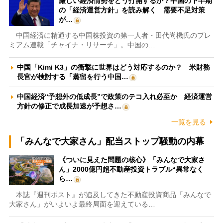
厳しい経済情勢をどう打開するか？中国の下半期
の「経済運営方針」を読み解く 需要不足対策
が…
中国経済に精通する中国株投資の第一人者・田代尚機氏のプレ
ミアム連載「チャイナ・リサーチ」。中国の…
中国「Kimi K3」の衝撃に世界はどう対応するのか？ 米財務
長官が検討する「蒸留を行う中国…
中国経済“予想外の低成長”で政策のテコ入れ必至か 経済運営
方針の修正で成長加速が予想さ…
一覧を見る
「みんなで大家さん」配当ストップ騒動の内幕
《ついに見えた問題の核心》「みんなで大家さ
ん」2000億円超不動産投資トラブル“異常なく
ら…
本誌『週刊ポスト』が追及してきた不動産投資商品「みんなで
大家さん」がいよいよ最終局面を迎えている…