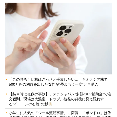
「この恐ろしい株はさっさと手放したい…」キオクシア株で
500万円の利益を出した女性が“夢よもう一度”と再購入
【納車時に複数の事故】テスラジャパン“多額のEV補助金”で注
文殺到、現場は大混乱 トラブル続発の背後に見え隠れす
る“イーロンの右腕”の影
小学生に人気の「シール流通事情」に変調 「ボンドロ」は依