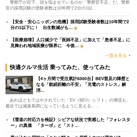
警察庁が目下、頭を悩ませているのが「警察官不足」だ。警察
官の採用試験の受験者数は10年間で2分の1以…
【安全・安心ニッポンの危機】採用試験受験者数は10年間で2
分の1以下に！ 出生数減がも…
【医療崩壊】人口減少で「医師不足」に加えて「患者不足」に
見舞われ地域医療が限界に 今後…
一覧を見る
快適クルマ生活 乗ってみた、使ってみた
【4ヶ月間で受注累計6000台】BEV普及の障壁と
なる「航続距離の不安」「充電のストレス」解
消…
あれほどもてはやされていた「EV（BEV）シフト」の潮流も、
最近では減速基調になっているように見える。…
《雪道の対応力を検証》シビアな状況で実感した「フォレスタ
ー」の真価 「ターボ」と「スト…