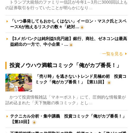
トランプ大統領のファミリー信託が今年1～3月に3000回以上も
の証券取引を行っていたことが明らかになり…
「いつ暴発してもおかしくはない」イーロン・マスク氏とスペ
ースXが抱えるリスクの数々「絶対…
【3メガバンクは純利益5兆円超】銀行、商社、ゼネコンは最高
益続出の一方で、中小企業・…
一覧を見る
投資ノウハウ満載コミック「俺がカブ番長！」
「売り時」を逃さないトレンド見極め術 投資コ
ミック「俺がカブ番長！」【第11回】
かつて投資情報雑誌「マネーポスト」にて、圧倒的な情報量が
詰め込まれた「天下無敵の株コミック」とし…
テクニカル分析・集中講義 投資コミック「俺がカブ番長！」
【第10回】