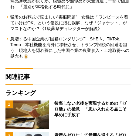
然品薄状態が続くが、模倣品や類似品が大量流通し一部で値崩
れ 「選別が本格化する時代に」
猛暑のお葬式で悩ましい“喪服問題” 女性は「ワンピースを着
ていけばOK」という俗説に潜む誤解、なぜ「ジャケット」が
マストなのか？《1級葬祭ディレクターが解説》
急増する中国企業の“国籍ロンダリング” SHEIN、TikTok、
Temu…本社機能を海外に移転させ、トランプ関税の回避を狙
う 現地人を隠れ蓑にした中国企業の農業参入・土地取得への
懸念も
関連記事
ランキング
後悔しない老後を実現するための「ゼ
1
ロ活」の極意 「思い入れある品こそ
早めに手放す…
資産をゼロにして最期を迎える「ゼロ