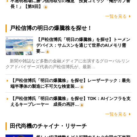
不透明相場に勝つ信用取引の極意 投資コミック「俺がカブ番
長！」【第9回】
一覧を見る
戸松信博の明日の爆騰株を探せ！
【戸松信博氏「明日の爆騰株」を探せ】トーメン
デバイス：サムスンを通じて世界のAIメモリ需
要…
新聞や雑誌など多数の金融メディアに出演するグローバルリン
クアドバイザーズ代表の戸松信博氏が、最新…
【戸松信博氏「明日の爆騰株」を探せ】レーザーテック：最先
端半導体の製造に不可欠な検査装…
【戸松信博氏「明日の爆騰株」を探せ】TDK：AIインフラを支
えるキープレーヤー 成長の再評…
一覧を見る
田代尚機のチャイナ・リサーチ