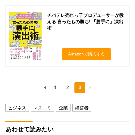
チバテレ売れっ子プロデューサーが教
える 言ったもの勝ち! 「勝手に」演出
術
Amazonで購入する
1
2
3
ビジネス
マスコミ
企業
経営者
あわせて読みたい