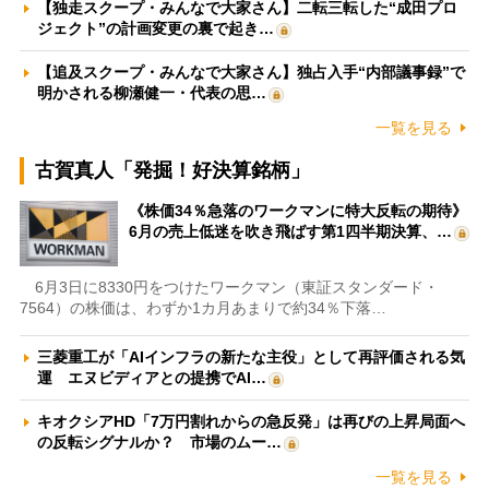
【独走スクープ・みんなで大家さん】二転三転した“成田プロ
ジェクト”の計画変更の裏で起き…
【追及スクープ・みんなで大家さん】独占入手“内部議事録”で
明かされる柳瀬健一・代表の思…
一覧を見る
古賀真人「発掘！好決算銘柄」
《株価34％急落のワークマンに特大反転の期待》
6月の売上低迷を吹き飛ばす第1四半期決算、…
6月3日に8330円をつけたワークマン（東証スタンダード・
7564）の株価は、わずか1カ月あまりで約34％下落…
三菱重工が「AIインフラの新たな主役」として再評価される気
運 エヌビディアとの提携でAI…
キオクシアHD「7万円割れからの急反発」は再びの上昇局面へ
の反転シグナルか？ 市場のムー…
一覧を見る