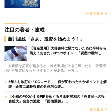
一覧を見る
注目の著者・連載
藤川里絵「さあ、投資を始めよう！」
【資産運用】大災害時に慌てないために平時から
備えておきたい3つのポイント「資産の棚卸し…
大規模な災害が起きると、株式市場が大きく動いたり、取引環
境が不安定になったりすることがある。一方…
5年ぶり改訂の「CGコード」、何が変わったのかポイントを解
説 企業に成長投資の具体的な説…
【令和のPKOか】GPIFをめぐる片山財務相の「円資産への投
資拡大」発言の波紋 「国債重視」…
一覧を見る