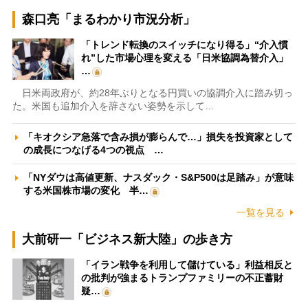
森口亮「まるわかり市況分析」
「トレンド転換のスイッチになり得る」“介入慣
れ”した市場心理を変える「日米協調為替介入」
…
日米両政府が、約28年ぶりとなる円買いの協調介入に踏み切っ
た。米国も追加介入を辞さない姿勢を示して…
「キオクシア急落で含み損が膨らんで…」損失を投資家として
の成長につなげる4つの視点 …
「NYダウは高値更新、ナスダック・S&P500は足踏み」が意味
する米国株市場の変化 半…
一覧を見る
大前研一「ビジネス新大陸」の歩き方
「イラン戦争を利用して儲けている」利益相反と
の批判が強まるトランプファミリーの不正蓄財
疑…