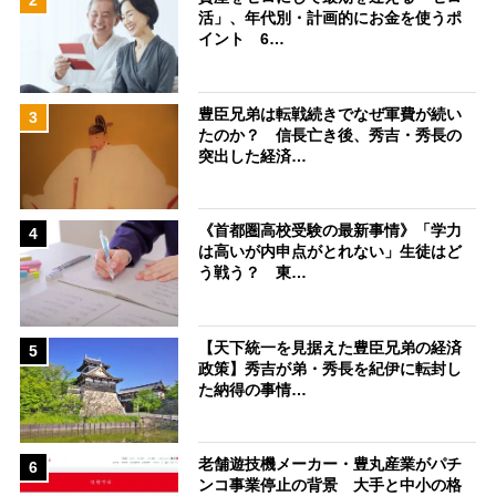
2
活」、年代別・計画的にお金を使うポ
イント 6…
豊臣兄弟は転戦続きでなぜ軍費が続い
3
たのか？ 信長亡き後、秀吉・秀長の
突出した経済…
《首都圏高校受験の最新事情》「学力
4
は高いが内申点がとれない」生徒はど
う戦う？ 東…
【天下統一を見据えた豊臣兄弟の経済
5
政策】秀吉が弟・秀長を紀伊に転封し
た納得の事情…
老舗遊技機メーカー・豊丸産業がパチ
6
ンコ事業停止の背景 大手と中小の格