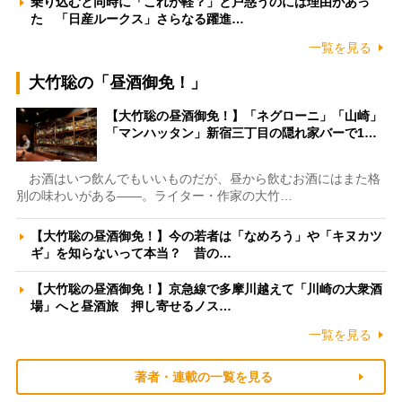
乗り込むと同時に「これが軽？」と戸惑うのには理由があっ
た 「日産ルークス」さらなる躍進…
一覧を見る
大竹聡の「昼酒御免！」
【大竹聡の昼酒御免！】「ネグローニ」「山崎」
「マンハッタン」新宿三丁目の隠れ家バーで1…
お酒はいつ飲んでもいいものだが、昼から飲むお酒にはまた格
別の味わいがある――。ライター・作家の大竹…
【大竹聡の昼酒御免！】今の若者は「なめろう」や「キヌカツ
ギ」を知らないって本当？ 昔の…
【大竹聡の昼酒御免！】京急線で多摩川越えて「川崎の大衆酒
場」へと昼酒旅 押し寄せるノス…
一覧を見る
著者・連載の一覧を見る