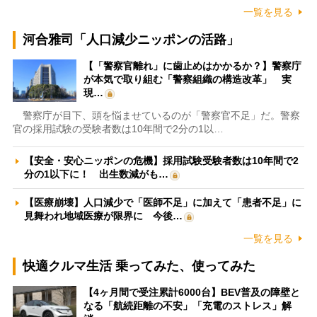
一覧を見る
河合雅司「人口減少ニッポンの活路」
【「警察官離れ」に歯止めはかかるか？】警察庁
が本気で取り組む「警察組織の構造改革」 実
現…
警察庁が目下、頭を悩ませているのが「警察官不足」だ。警察
官の採用試験の受験者数は10年間で2分の1以…
【安全・安心ニッポンの危機】採用試験受験者数は10年間で2
分の1以下に！ 出生数減がも…
【医療崩壊】人口減少で「医師不足」に加えて「患者不足」に
見舞われ地域医療が限界に 今後…
一覧を見る
快適クルマ生活 乗ってみた、使ってみた
【4ヶ月間で受注累計6000台】BEV普及の障壁と
なる「航続距離の不安」「充電のストレス」解