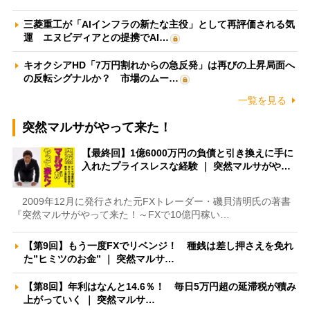
三菱重工が「AIインフラの新たな主役」として再評価される気
運 エヌビディアとの提携でAI…
キオクシアHD「7万円割れからの急反発」は再びの上昇局面へ
の反転シグナルか？ 市場のムー…
一覧を見る
突然マルサがやって来た！
【最終回】1億6000万円の負債と引き換えに手に
入れたプライスレスな経験 ｜ 突然マルサがや…
2009年12月に発行された元FXトレーダー・磯貝清明氏の著書
『突然マルサがやって来た！～FXで10億円稼い…
【第9回】もう一度FXでリベンジ！ 種銭は差し押さえを免れ
た”ヒミツのお金” ｜ 突然マルサ…
【第8回】年利はなんと14.6％！ 毎日5万円超の延滞税が積み
上がっていく ｜ 突然マルサ…