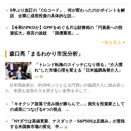
5年ぶり改訂の「CGコード」、何が変わったのかポイントを解
説 企業に成長投資の具体的な説…
【令和のPKOか】GPIFをめぐる片山財務相の「円資産への投
資拡大」発言の波紋 「国債重視」…
一覧を見る
森口亮「まるわかり市況分析」
「トレンド転換のスイッチになり得る」“介入慣
れ”した市場心理を変える「日米協調為替介入」
…
日米両政府が、約28年ぶりとなる円買いの協調介入に踏み切っ
た。米国も追加介入を辞さない姿勢を示して…
「キオクシア急落で含み損が膨らんで…」損失を投資家として
の成長につなげる4つの視点 …
「NYダウは高値更新、ナスダック・S&P500は足踏み」が意味
する米国株市場の変化 半…