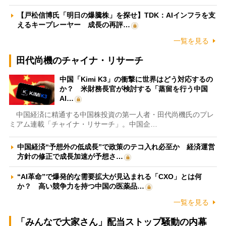
【戸松信博氏「明日の爆騰株」を探せ】TDK：AIインフラを支
えるキープレーヤー 成長の再評…
一覧を見る
田代尚機のチャイナ・リサーチ
中国「Kimi K3」の衝撃に世界はどう対応するの
か？ 米財務長官が検討する「蒸留を行う中国
AI…
中国経済に精通する中国株投資の第一人者・田代尚機氏のプレ
ミアム連載「チャイナ・リサーチ」。中国企…
中国経済“予想外の低成長”で政策のテコ入れ必至か 経済運営
方針の修正で成長加速が予想さ…
“AI革命”で爆発的な需要拡大が見込まれる「CXO」とは何
か？ 高い競争力を持つ中国の医薬品…
一覧を見る
「みんなで大家さん」配当ストップ騒動の内幕