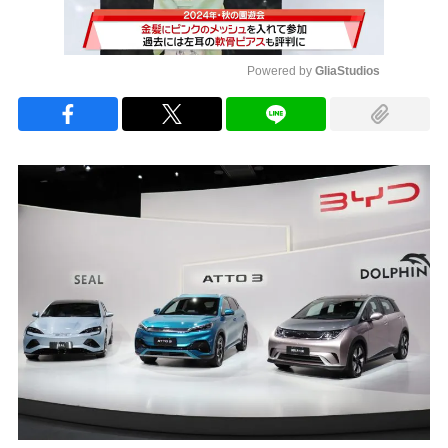
Powered by 
GliaStudios
Mute