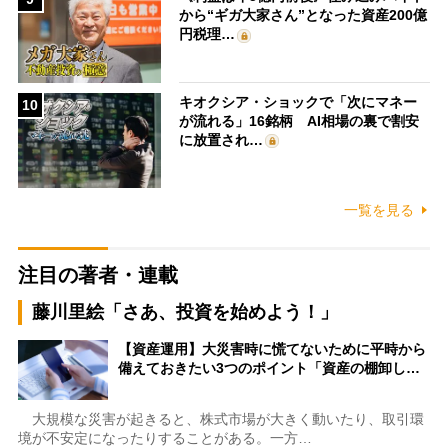
から“ギガ大家さん”となった資産200億
円税理…
キオクシア・ショックで「次にマネー
10
が流れる」16銘柄 AI相場の裏で割安
に放置され…
一覧を見る
注目の著者・連載
藤川里絵「さあ、投資を始めよう！」
【資産運用】大災害時に慌てないために平時から
備えておきたい3つのポイント「資産の棚卸し…
大規模な災害が起きると、株式市場が大きく動いたり、取引環
境が不安定になったりすることがある。一方…