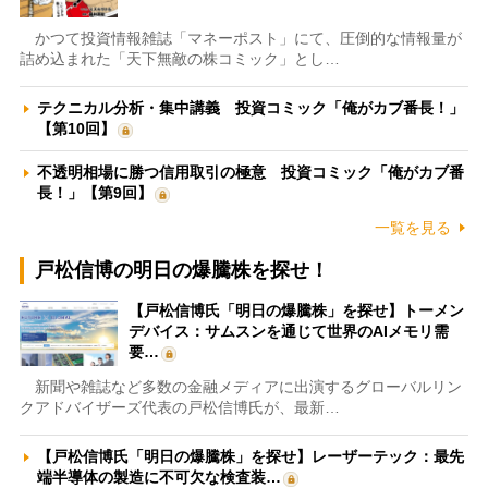
かつて投資情報雑誌「マネーポスト」にて、圧倒的な情報量が
詰め込まれた「天下無敵の株コミック」とし…
テクニカル分析・集中講義 投資コミック「俺がカブ番長！」
【第10回】
不透明相場に勝つ信用取引の極意 投資コミック「俺がカブ番
長！」【第9回】
一覧を見る
戸松信博の明日の爆騰株を探せ！
【戸松信博氏「明日の爆騰株」を探せ】トーメン
デバイス：サムスンを通じて世界のAIメモリ需
要…
新聞や雑誌など多数の金融メディアに出演するグローバルリン
クアドバイザーズ代表の戸松信博氏が、最新…
【戸松信博氏「明日の爆騰株」を探せ】レーザーテック：最先
端半導体の製造に不可欠な検査装…