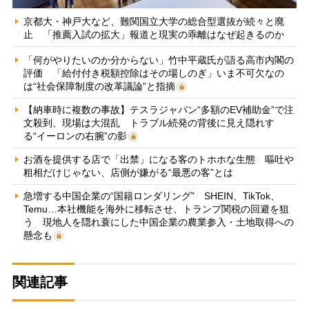
京都大・神戸大など、難関国立大学の総合型選抜が続々と廃
止 「推薦入試の拡大」報道と現実の乖離はなぜ起きるのか
「何がやりたいのか分からない」竹中平蔵氏が語る高市内閣の
評価 「給付付き税額控除はその場しのぎ」いま不可欠なの
は“社会保障制度の改革議論”と指摘
【納車時に複数の事故】テスラジャパン“多額のEV補助金”で注
文殺到、現場は大混乱 トラブル続発の背後に見え隠れす
る“イーロンの右腕”の影
お酒を提供する店で「出禁」になる客のトホホな生態 嘔吐や
粗相だけじゃない、店側が嫌がる“最悪の客”とは
急増する中国企業の“国籍ロンダリング” SHEIN、TikTok、
Temu…本社機能を海外に移転させ、トランプ関税の回避を狙
う 現地人を隠れ蓑にした中国企業の農業参入・土地取得への
懸念も
関連記事