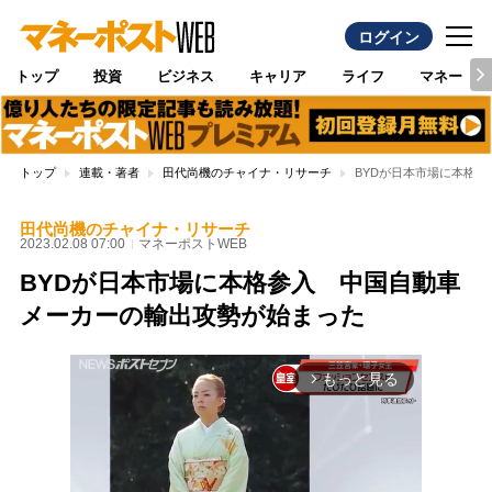
ログイン
トップ
投資
ビジネス
キャリア
ライフ
マネー
トップ
連載・著者
田代尚機のチャイナ・リサーチ
BYDが日本市場に本格
田代尚機のチャイナ・リサーチ
2023.02.08 07:00
マネーポストWEB
BYDが日本市場に本格参入 中国自動車
メーカーの輸出攻勢が始まった
もっと見る
arrow_forward_ios