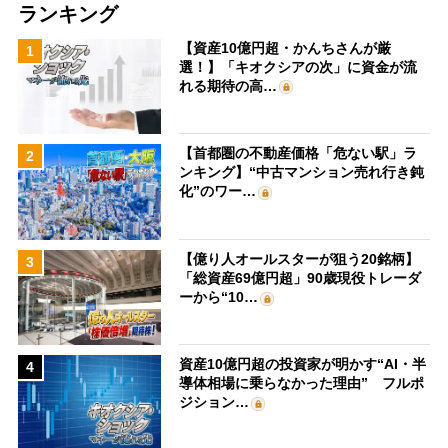
ランキング
【資産10億円超・かんちさんが厳
1
選！】「キオクシアの次」に資金が流
れる期待の高…
【首都圏の不動産価格「危ない駅」ラ
2
ンキング】“中古マンション売れ行き鈍
化”のワー…
【億り人オールスターが狙う20銘柄】
3
「総資産69億円超」90歳現役トレーダ
ーから“10…
資産10億円超の投資家が明かす“AI・半
4
導体相場に乗らなかった理由” フルポ
ジション…