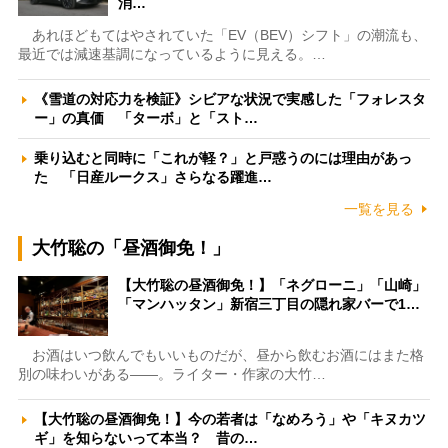
消…
あれほどもてはやされていた「EV（BEV）シフト」の潮流も、
最近では減速基調になっているように見える。…
《雪道の対応力を検証》シビアな状況で実感した「フォレスタ
ー」の真価 「ターボ」と「スト…
乗り込むと同時に「これが軽？」と戸惑うのには理由があっ
た 「日産ルークス」さらなる躍進…
一覧を見る
大竹聡の「昼酒御免！」
【大竹聡の昼酒御免！】「ネグローニ」「山崎」
「マンハッタン」新宿三丁目の隠れ家バーで1…
お酒はいつ飲んでもいいものだが、昼から飲むお酒にはまた格
別の味わいがある――。ライター・作家の大竹…
【大竹聡の昼酒御免！】今の若者は「なめろう」や「キヌカツ
ギ」を知らないって本当？ 昔の…