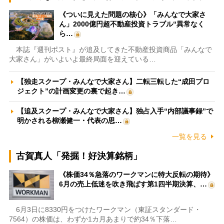
《ついに見えた問題の核心》「みんなで大家さ
ん」2000億円超不動産投資トラブル“異常なく
ら…
本誌『週刊ポスト』が追及してきた不動産投資商品「みんなで
大家さん」がいよいよ最終局面を迎えている…
【独走スクープ・みんなで大家さん】二転三転した“成田プロ
ジェクト”の計画変更の裏で起き…
【追及スクープ・みんなで大家さん】独占入手“内部議事録”で
明かされる柳瀬健一・代表の思…
一覧を見る
古賀真人「発掘！好決算銘柄」
《株価34％急落のワークマンに特大反転の期待》
6月の売上低迷を吹き飛ばす第1四半期決算、…
6月3日に8330円をつけたワークマン（東証スタンダード・
7564）の株価は、わずか1カ月あまりで約34％下落…