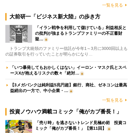
一覧を見る
大前研一「ビジネス新大陸」の歩き方
「イラン戦争を利用して儲けている」利益相反と
の批判が強まるトランプファミリーの不正蓄財
疑…
トランプ大統領のファミリー信託が今年1～3月に3000回以上も
の証券取引を行っていたことが明らかになり…
「いつ暴発してもおかしくはない」イーロン・マスク氏とスペ
ースXが抱えるリスクの数々「絶対…
【3メガバンクは純利益5兆円超】銀行、商社、ゼネコンは最高
益続出の一方で、中小企業・…
一覧を見る
投資ノウハウ満載コミック「俺がカブ番長！」
「売り時」を逃さないトレンド見極め術 投資コ
ミック「俺がカブ番長！」【第11回】