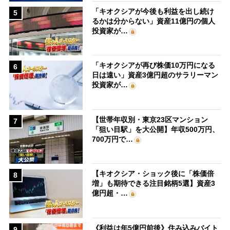
「キオクシアが今後も利益を出し続け
5
るかは分からない」資産11億円の個人
投資家が…
「キオクシアが再び株価10万円になる
6
日は遠い」資産3億円超のサラリーマン
投資家が…
【世帯年収別・東京23区マンション
7
「狙い目駅」を大公開】年収500万円、
700万円で…
【キオクシア・ショック後に「株価倍
8
増」も期待できる注目銘柄5選】資産3
億円超・…
《利益は年5億円前後》住み込みバイト
9