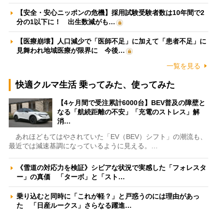
【安全・安心ニッポンの危機】採用試験受験者数は10年間で2
分の1以下に！ 出生数減がも…
【医療崩壊】人口減少で「医師不足」に加えて「患者不足」に
見舞われ地域医療が限界に 今後…
一覧を見る
快適クルマ生活 乗ってみた、使ってみた
【4ヶ月間で受注累計6000台】BEV普及の障壁と
なる「航続距離の不安」「充電のストレス」解
消…
あれほどもてはやされていた「EV（BEV）シフト」の潮流も、
最近では減速基調になっているように見える。…
《雪道の対応力を検証》シビアな状況で実感した「フォレスタ
ー」の真価 「ターボ」と「スト…
乗り込むと同時に「これが軽？」と戸惑うのには理由があっ
た 「日産ルークス」さらなる躍進…