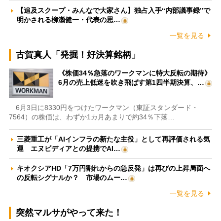
【追及スクープ・みんなで大家さん】独占入手“内部議事録”で
明かされる柳瀬健一・代表の思…
一覧を見る
古賀真人「発掘！好決算銘柄」
《株価34％急落のワークマンに特大反転の期待》
6月の売上低迷を吹き飛ばす第1四半期決算、…
6月3日に8330円をつけたワークマン（東証スタンダード・
7564）の株価は、わずか1カ月あまりで約34％下落…
三菱重工が「AIインフラの新たな主役」として再評価される気
運 エヌビディアとの提携でAI…
キオクシアHD「7万円割れからの急反発」は再びの上昇局面へ
の反転シグナルか？ 市場のムー…
一覧を見る
突然マルサがやって来た！