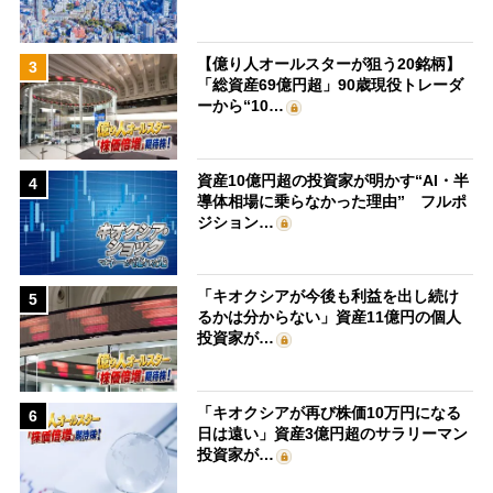
【億り人オールスターが狙う20銘柄】
3
「総資産69億円超」90歳現役トレーダ
ーから“10…
資産10億円超の投資家が明かす“AI・半
4
導体相場に乗らなかった理由” フルポ
ジション…
「キオクシアが今後も利益を出し続け
5
るかは分からない」資産11億円の個人
投資家が…
「キオクシアが再び株価10万円になる
6
日は遠い」資産3億円超のサラリーマン
投資家が…