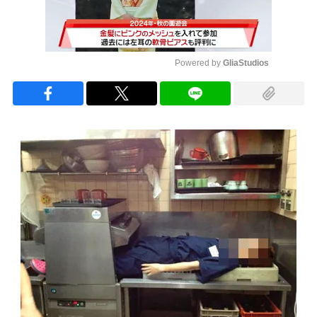
Powered by 
GliaStudios
Mute