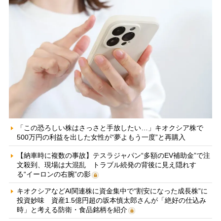
「この恐ろしい株はさっさと手放したい…」キオクシア株で
500万円の利益を出した女性が“夢よもう一度”と再購入
【納車時に複数の事故】テスラジャパン“多額のEV補助金”で注
文殺到、現場は大混乱 トラブル続発の背後に見え隠れす
る“イーロンの右腕”の影
キオクシアなどAI関連株に資金集中で“割安になった成長株”に
投資妙味 資産1.5億円超の坂本慎太郎さんが「絶好の仕込み
時」と考える防衛・食品銘柄を紹介