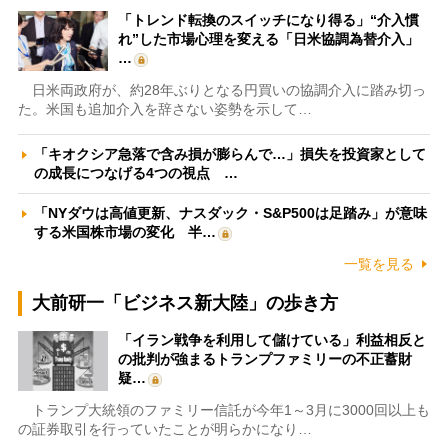
「トレンド転換のスイッチになり得る」“介入慣
れ”した市場心理を変える「日米協調為替介入」
…
日米両政府が、約28年ぶりとなる円買いの協調介入に踏み切っ
た。米国も追加介入を辞さない姿勢を示して…
「キオクシア急落で含み損が膨らんで…」損失を投資家として
の成長につなげる4つの視点 …
「NYダウは高値更新、ナスダック・S&P500は足踏み」が意味
する米国株市場の変化 半…
一覧を見る
大前研一「ビジネス新大陸」の歩き方
「イラン戦争を利用して儲けている」利益相反と
の批判が強まるトランプファミリーの不正蓄財
疑…
トランプ大統領のファミリー信託が今年1～3月に3000回以上も
の証券取引を行っていたことが明らかになり…