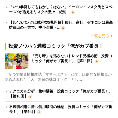
「いつ暴発してもおかしくはない」イーロン・マスク氏とスペ
ースXが抱えるリスクの数々「絶対…
【3メガバンクは純利益5兆円超】銀行、商社、ゼネコンは最高
益続出の一方で、中小企業・…
一覧を見る
投資ノウハウ満載コミック「俺がカブ番長！」
「売り時」を逃さないトレンド見極め術 投資コ
ミック「俺がカブ番長！」【第11回】
かつて投資情報雑誌「マネーポスト」にて、圧倒的な情報量が
詰め込まれた「天下無敵の株コミック」とし…
テクニカル分析・集中講義 投資コミック「俺がカブ番長！」
【第10回】
不透明相場に勝つ信用取引の極意 投資コミック「俺がカブ番
長！」【第9回】