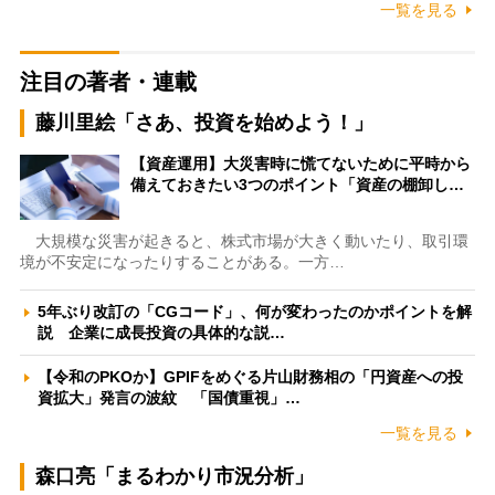
一覧を見る
注目の著者・連載
藤川里絵「さあ、投資を始めよう！」
【資産運用】大災害時に慌てないために平時から
備えておきたい3つのポイント「資産の棚卸し…
大規模な災害が起きると、株式市場が大きく動いたり、取引環
境が不安定になったりすることがある。一方…
5年ぶり改訂の「CGコード」、何が変わったのかポイントを解
説 企業に成長投資の具体的な説…
【令和のPKOか】GPIFをめぐる片山財務相の「円資産への投
資拡大」発言の波紋 「国債重視」…
一覧を見る
森口亮「まるわかり市況分析」