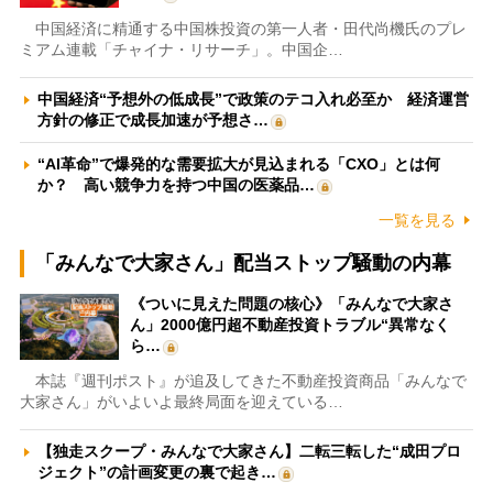
中国経済に精通する中国株投資の第一人者・田代尚機氏のプレ
ミアム連載「チャイナ・リサーチ」。中国企…
中国経済“予想外の低成長”で政策のテコ入れ必至か 経済運営
方針の修正で成長加速が予想さ…
“AI革命”で爆発的な需要拡大が見込まれる「CXO」とは何
か？ 高い競争力を持つ中国の医薬品…
一覧を見る
「みんなで大家さん」配当ストップ騒動の内幕
《ついに見えた問題の核心》「みんなで大家さ
ん」2000億円超不動産投資トラブル“異常なく
ら…
本誌『週刊ポスト』が追及してきた不動産投資商品「みんなで
大家さん」がいよいよ最終局面を迎えている…
【独走スクープ・みんなで大家さん】二転三転した“成田プロ
ジェクト”の計画変更の裏で起き…