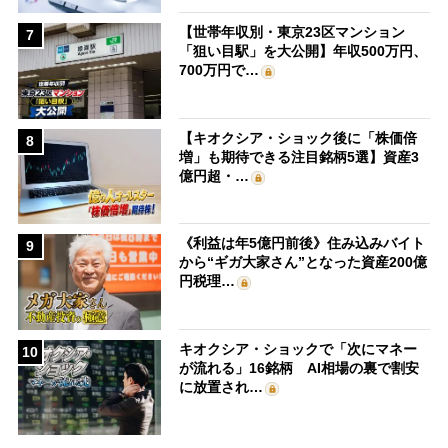
【世帯年収別・東京23区マンション
7
「狙い目駅」を大公開】年収500万円、
700万円で…
【キオクシア・ショック後に「株価倍
8
増」も期待できる注目銘柄5選】資産3
億円超・…
《利益は年5億円前後》住み込みバイト
9
から“ギガ大家さん”となった資産200億
円税理…
キオクシア・ショックで「次にマネー
10
が流れる」16銘柄 AI相場の裏で割安
に放置され…