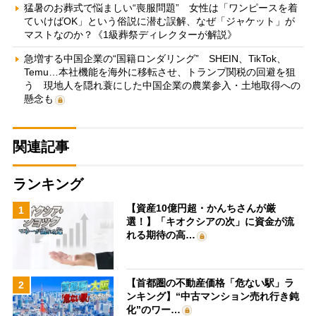
猛暑のお葬式で悩ましい“喪服問題” 女性は「ワンピースを着
ていけばOK」という俗説に潜む誤解、なぜ「ジャケット」が
マストなのか？《1級葬祭ディレクターが解説》
急増する中国企業の“国籍ロンダリング” SHEIN、TikTok、
Temu…本社機能を海外に移転させ、トランプ関税の回避を狙
う 現地人を隠れ蓑にした中国企業の農業参入・土地取得への
懸念も
関連記事
ランキング
【資産10億円超・かんちさんが厳
1
選！】「キオクシアの次」に資金が流
れる期待の高…
【首都圏の不動産価格「危ない駅」ラ
2
ンキング】“中古マンション売れ行き鈍
化”のワー…