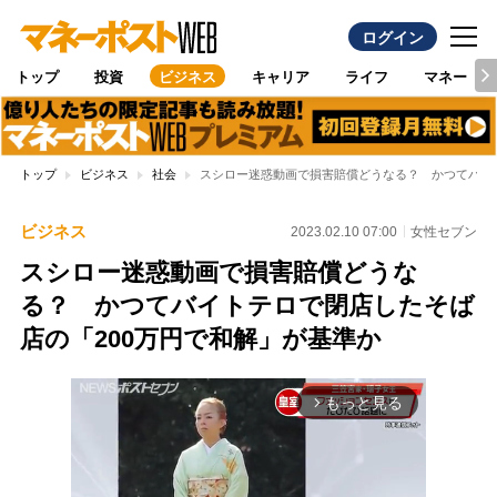
ログイン
トップ
投資
ビジネス
キャリア
ライフ
マネー
トップ
ビジネス
社会
スシロー迷惑動画で損害賠償どうなる？ かつてバイト
ビジネス
2023.02.10 07:00
女性セブン
スシロー迷惑動画で損害賠償どうな
る？ かつてバイトテロで閉店したそば
店の「200万円で和解」が基準か
もっと見る
arrow_forward_ios