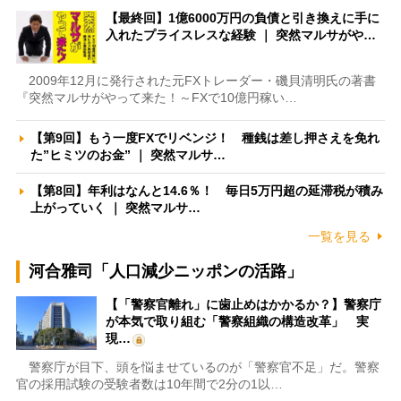
【最終回】1億6000万円の負債と引き換えに手に
入れたプライスレスな経験 ｜ 突然マルサがや…
2009年12月に発行された元FXトレーダー・磯貝清明氏の著書
『突然マルサがやって来た！～FXで10億円稼い…
【第9回】もう一度FXでリベンジ！ 種銭は差し押さえを免れ
た”ヒミツのお金” ｜ 突然マルサ…
【第8回】年利はなんと14.6％！ 毎日5万円超の延滞税が積み
上がっていく ｜ 突然マルサ…
一覧を見る
河合雅司「人口減少ニッポンの活路」
【「警察官離れ」に歯止めはかかるか？】警察庁
が本気で取り組む「警察組織の構造改革」 実
現…
警察庁が目下、頭を悩ませているのが「警察官不足」だ。警察
官の採用試験の受験者数は10年間で2分の1以…