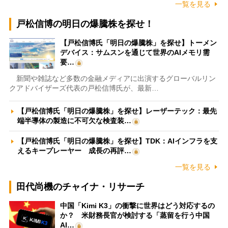
一覧を見る
戸松信博の明日の爆騰株を探せ！
【戸松信博氏「明日の爆騰株」を探せ】トーメン
デバイス：サムスンを通じて世界のAIメモリ需
要…
新聞や雑誌など多数の金融メディアに出演するグローバルリン
クアドバイザーズ代表の戸松信博氏が、最新…
【戸松信博氏「明日の爆騰株」を探せ】レーザーテック：最先
端半導体の製造に不可欠な検査装…
【戸松信博氏「明日の爆騰株」を探せ】TDK：AIインフラを支
えるキープレーヤー 成長の再評…
一覧を見る
田代尚機のチャイナ・リサーチ
中国「Kimi K3」の衝撃に世界はどう対応するの
か？ 米財務長官が検討する「蒸留を行う中国
AI…