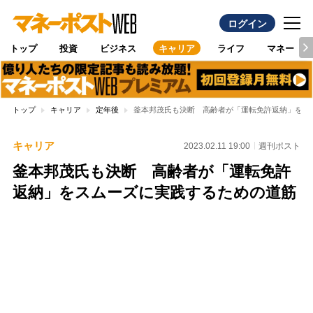
ログイン
トップ
投資
ビジネス
キャリア
ライフ
マネー
トップ
キャリア
定年後
釜本邦茂氏も決断 高齢者が「運転免許返納」をス
キャリア
2023.02.11 19:00
週刊ポスト
釜本邦茂氏も決断 高齢者が「運転免許
返納」をスムーズに実践するための道筋
Loaded
:
100.00%
/
Unmute