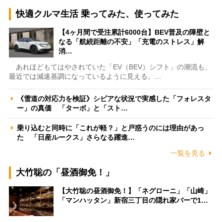
快適クルマ生活 乗ってみた、使ってみた
【4ヶ月間で受注累計6000台】BEV普及の障壁と
なる「航続距離の不安」「充電のストレス」解
消…
あれほどもてはやされていた「EV（BEV）シフト」の潮流も、
最近では減速基調になっているように見える。…
《雪道の対応力を検証》シビアな状況で実感した「フォレスタ
ー」の真価 「ターボ」と「スト…
乗り込むと同時に「これが軽？」と戸惑うのには理由があっ
た 「日産ルークス」さらなる躍進…
一覧を見る
大竹聡の「昼酒御免！」
【大竹聡の昼酒御免！】「ネグローニ」「山崎」
「マンハッタン」新宿三丁目の隠れ家バーで1…