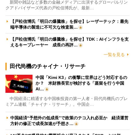
新聞や雑誌など多数の金融メディアに出演するグローバルリン
クアドバイザーズ代表の戸松信博氏が、最新…
【戸松信博氏「明日の爆騰株」を探せ】レーザーテック：最先
端半導体の製造に不可欠な検査装…
【戸松信博氏「明日の爆騰株」を探せ】TDK：AIインフラを支
えるキープレーヤー 成長の再評…
一覧を見る
田代尚機のチャイナ・リサーチ
中国「Kimi K3」の衝撃に世界はどう対応するの
か？ 米財務長官が検討する「蒸留を行う中国
AI…
中国経済に精通する中国株投資の第一人者・田代尚機氏のプレ
ミアム連載「チャイナ・リサーチ」。中国企…
中国経済“予想外の低成長”で政策のテコ入れ必至か 経済運営
方針の修正で成長加速が予想さ…