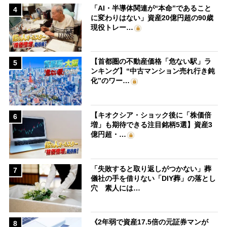
「AI・半導体関連が“本命”であること
4
に変わりはない」資産20億円超の90歳
現役トレー…
【首都圏の不動産価格「危ない駅」ラ
5
ンキング】“中古マンション売れ行き鈍
化”のワー…
【キオクシア・ショック後に「株価倍
6
増」も期待できる注目銘柄5選】資産3
億円超・…
「失敗すると取り返しがつかない」葬
7
儀社の手を借りない「DIY葬」の落とし
穴 素人には…
《2年弱で資産17.5倍の元証券マンが
8