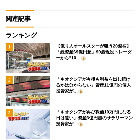
関連記事
ランキング
【億り人オールスターが狙う20銘柄】
1
「総資産69億円超」90歳現役トレーダ
ーから“10…
「キオクシアが今後も利益を出し続け
2
るかは分からない」資産11億円の個人
投資家が…
「キオクシアが再び株価10万円になる
3
日は遠い」資産3億円超のサラリーマン
投資家が…