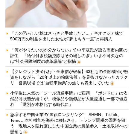
「この恐ろしい株はさっさと手放したい…」キオクシア株で
500万円の利益を出した女性が“夢よもう一度”と再購入
「何がやりたいのか分からない」竹中平蔵氏が語る高市内閣の
評価 「給付付き税額控除はその場しのぎ」いま不可欠なの
は“社会保障制度の改革議論”と指摘
【クレジット決済代行・全東信が破産】63社もの金融機関が融
資をしながら「20年以上の粉飾決算」を見抜けなかったカラク
リ 営業現場では“自転車操業”の焦りも表出していた
小学生に人気の「シール流通事情」に変調 「ボンドロ」は依
然品薄状態が続くが、模倣品や類似品が大量流通し一部で値崩
れ 「選別が本格化する時代に」
急増する中国企業の“国籍ロンダリング” SHEIN、TikTok、
Temu…本社機能を海外に移転させ、トランプ関税の回避を狙
う 現地人を隠れ蓑にした中国企業の農業参入・土地取得への
懸念も