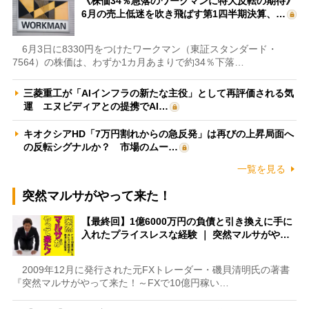
《株価34％急落のワークマンに特大反転の期待》
6月の売上低迷を吹き飛ばす第1四半期決算、…
6月3日に8330円をつけたワークマン（東証スタンダード・
7564）の株価は、わずか1カ月あまりで約34％下落…
三菱重工が「AIインフラの新たな主役」として再評価される気
運 エヌビディアとの提携でAI…
キオクシアHD「7万円割れからの急反発」は再びの上昇局面へ
の反転シグナルか？ 市場のムー…
一覧を見る
突然マルサがやって来た！
【最終回】1億6000万円の負債と引き換えに手に
入れたプライスレスな経験 ｜ 突然マルサがや…
2009年12月に発行された元FXトレーダー・磯貝清明氏の著書
『突然マルサがやって来た！～FXで10億円稼い…