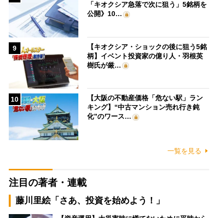
「キオクシア急落で次に狙う」5銘柄を
公開》10…
【キオクシア・ショックの後に狙う5銘
9
柄】イベント投資家の億り人・羽根英
樹氏が厳…
【大阪の不動産価格「危ない駅」ラン
10
キング】“中古マンション売れ行き鈍
化”のワース…
一覧を見る
注目の著者・連載
藤川里絵「さあ、投資を始めよう！」