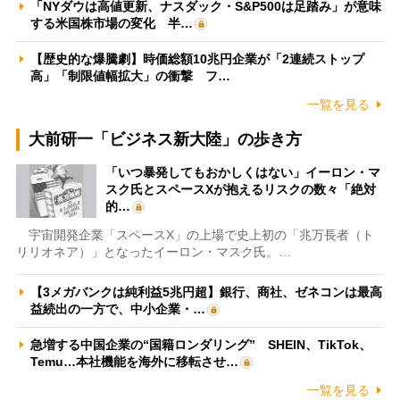
「NYダウは高値更新、ナスダック・S&P500は足踏み」が意味
する米国株市場の変化 半…
【歴史的な爆騰劇】時価総額10兆円企業が「2連続ストップ
高」「制限値幅拡大」の衝撃 フ…
一覧を見る
大前研一「ビジネス新大陸」の歩き方
「いつ暴発してもおかしくはない」イーロン・マ
スク氏とスペースXが抱えるリスクの数々「絶対
的…
宇宙開発企業「スペースX」の上場で史上初の「兆万長者（ト
リリオネア）」となったイーロン・マスク氏。…
【3メガバンクは純利益5兆円超】銀行、商社、ゼネコンは最高
益続出の一方で、中小企業・…
急増する中国企業の“国籍ロンダリング” SHEIN、TikTok、
Temu…本社機能を海外に移転させ…
一覧を見る