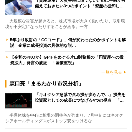
【資産運用】大災害時に慌てないために平時から
備えておきたい3つのポイント「資産の棚卸し…
大規模な災害が起きると、株式市場が大きく動いたり、取引環
境が不安定になったりすることがある。一方…
5年ぶり改訂の「CGコード」、何が変わったのかポイントを解
説 企業に成長投資の具体的な説…
【令和のPKOか】GPIFをめぐる片山財務相の「円資産への投
資拡大」発言の波紋 「国債重視」…
一覧を見る
森口亮「まるわかり市況分析」
「キオクシア急落で含み損が膨らんで…」損失を
投資家としての成長につなげる4つの視点 「…
半導体株を中心に相場の調整色が強まり、7月中旬にはキオク
シアホールディングスがストップ安をつけるな…