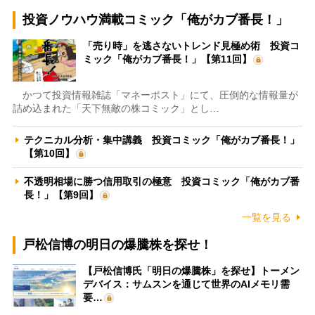
投資ノウハウ満載コミック「俺がカブ番長！」
「売り時」を逃さないトレンド見極め術 投資コ
ミック「俺がカブ番長！」【第11回】
かつて投資情報雑誌「マネーポスト」にて、圧倒的な情報量が
詰め込まれた「天下無敵の株コミック」とし…
テクニカル分析・集中講義 投資コミック「俺がカブ番長！」
【第10回】
不透明相場に勝つ信用取引の極意 投資コミック「俺がカブ番
長！」【第9回】
一覧を見る
戸松信博の明日の爆騰株を探せ！
【戸松信博氏「明日の爆騰株」を探せ】トーメン
デバイス：サムスンを通じて世界のAIメモリ需
要…