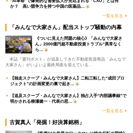
“AI革命”で爆発的な需要拡大が見込まれる「CXO」とは何
か？ 高い競争力を持つ中国の医薬品…
一覧を見る
「みんなで大家さん」配当ストップ騒動の内幕
《ついに見えた問題の核心》「みんなで大家さ
ん」2000億円超不動産投資トラブル“異常なく
ら…
本誌『週刊ポスト』が追及してきた不動産投資商品「みんなで
大家さん」がいよいよ最終局面を迎えている…
【独走スクープ・みんなで大家さん】二転三転した“成田プロ
ジェクト”の計画変更の裏で起き…
【追及スクープ・みんなで大家さん】独占入手“内部議事録”で
明かされる柳瀬健一・代表の思…
一覧を見る
古賀真人「発掘！好決算銘柄」