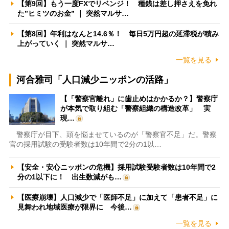
【第9回】もう一度FXでリベンジ！ 種銭は差し押さえを免れ
た”ヒミツのお金” ｜ 突然マルサ…
【第8回】年利はなんと14.6％！ 毎日5万円超の延滞税が積み
上がっていく ｜ 突然マルサ…
一覧を見る
河合雅司「人口減少ニッポンの活路」
【「警察官離れ」に歯止めはかかるか？】警察庁
が本気で取り組む「警察組織の構造改革」 実
現…
警察庁が目下、頭を悩ませているのが「警察官不足」だ。警察
官の採用試験の受験者数は10年間で2分の1以…
【安全・安心ニッポンの危機】採用試験受験者数は10年間で2
分の1以下に！ 出生数減がも…
【医療崩壊】人口減少で「医師不足」に加えて「患者不足」に
見舞われ地域医療が限界に 今後…
一覧を見る