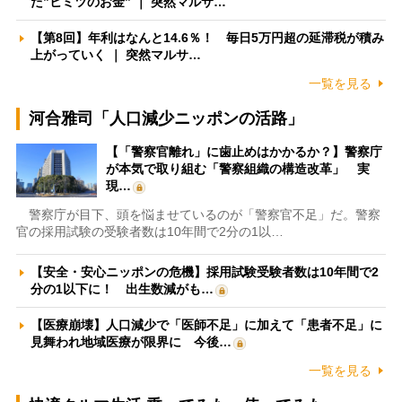
た”ヒミツのお金” ｜ 突然マルサ…
【第8回】年利はなんと14.6％！ 毎日5万円超の延滞税が積み
上がっていく ｜ 突然マルサ…
一覧を見る
河合雅司「人口減少ニッポンの活路」
【「警察官離れ」に歯止めはかかるか？】警察庁
が本気で取り組む「警察組織の構造改革」 実
現…
警察庁が目下、頭を悩ませているのが「警察官不足」だ。警察
官の採用試験の受験者数は10年間で2分の1以…
【安全・安心ニッポンの危機】採用試験受験者数は10年間で2
分の1以下に！ 出生数減がも…
【医療崩壊】人口減少で「医師不足」に加えて「患者不足」に
見舞われ地域医療が限界に 今後…
一覧を見る