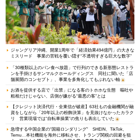
ジャングリア沖縄、開業1周年で「経済効果494億円」の大きな
ミスリード 事業の苦戦を覆い隠す“不透明すぎる巨大な数字”
「30種類以上のパン食べ放題」で行列のできる新形態レストラ
ンを手掛けるサンマルクホールディングス 同社に聞いた「店
舗展開のコンセプト」、事業を多角化してもぶれない軸
お酒を提供する店で「出禁」になる客のトホホな生態 嘔吐や
粗相だけじゃない、店側が嫌がる“最悪の客”とは
【クレジット決済代行・全東信が破産】63社もの金融機関が融
資をしながら「20年以上の粉飾決算」を見抜けなかったカラク
リ 営業現場では“自転車操業”の焦りも表出していた
急増する中国企業の“国籍ロンダリング” SHEIN、TikTok、
Temu…本社機能を海外に移転させ、トランプ関税の回避を狙