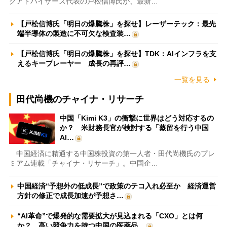
クアドバイザーズ代表の戸松信博氏が、最新…
【戸松信博氏「明日の爆騰株」を探せ】レーザーテック：最先
端半導体の製造に不可欠な検査装…
【戸松信博氏「明日の爆騰株」を探せ】TDK：AIインフラを支
えるキープレーヤー 成長の再評…
一覧を見る
田代尚機のチャイナ・リサーチ
中国「Kimi K3」の衝撃に世界はどう対応するの
か？ 米財務長官が検討する「蒸留を行う中国
AI…
中国経済に精通する中国株投資の第一人者・田代尚機氏のプレ
ミアム連載「チャイナ・リサーチ」。中国企…
中国経済“予想外の低成長”で政策のテコ入れ必至か 経済運営
方針の修正で成長加速が予想さ…
“AI革命”で爆発的な需要拡大が見込まれる「CXO」とは何
か？ 高い競争力を持つ中国の医薬品…