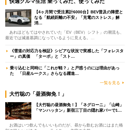
快適クルマ生活 乗ってみた、使ってみた
【4ヶ月間で受注累計6000台】BEV普及の障壁と
なる「航続距離の不安」「充電のストレス」解
消…
あれほどもてはやされていた「EV（BEV）シフト」の潮流も、
最近では減速基調になっているように見える。…
《雪道の対応力を検証》シビアな状況で実感した「フォレスタ
ー」の真価 「ターボ」と「スト…
乗り込むと同時に「これが軽？」と戸惑うのには理由があっ
た 「日産ルークス」さらなる躍進…
一覧を見る
大竹聡の「昼酒御免！」
【大竹聡の昼酒御免！】「ネグローニ」「山崎」
「マンハッタン」新宿三丁目の隠れ家バーで1…
お酒はいつ飲んでもいいものだが、昼から飲むお酒にはまた格