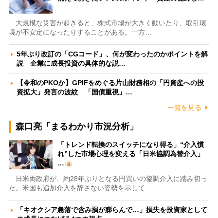
大規模な災害が起きると、株式市場が大きく動いたり、取引環
境が不安定になったりすることがある。一方…
5年ぶり改訂の「CGコード」、何が変わったのかポイントを解
説 企業に成長投資の具体的な説…
【令和のPKOか】GPIFをめぐる片山財務相の「円資産への投
資拡大」発言の波紋 「国債重視」…
一覧を見る
森口亮「まるわかり市況分析」
「トレンド転換のスイッチになり得る」“介入慣
れ”した市場心理を変える「日米協調為替介入」
…
日米両政府が、約28年ぶりとなる円買いの協調介入に踏み切っ
た。米国も追加介入を辞さない姿勢を示して…
「キオクシア急落で含み損が膨らんで…」損失を投資家として