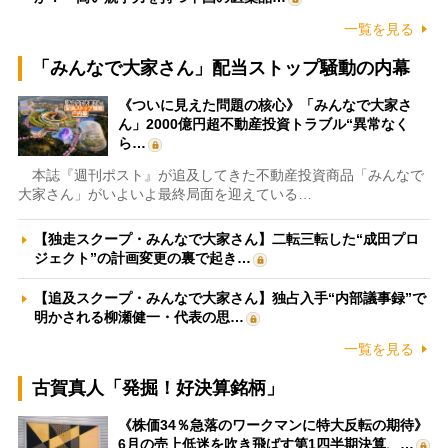
一覧を見る
「みんなで大家さん」配当ストップ騒動の内幕
《ついに見えた問題の核心》「みんなで大家さ
ん」2000億円超不動産投資トラブル“異常なく
ら…
本誌『週刊ポスト』が追及してきた不動産投資商品「みんなで
大家さん」がいよいよ最終局面を迎えている…
【独走スクープ・みんなで大家さん】二転三転した“成田プロ
ジェクト”の計画変更の裏で起き…
【追及スクープ・みんなで大家さん】独占入手“内部議事録”で
明かされる柳瀬健一・代表の思…
一覧を見る
古賀真人「発掘！好決算銘柄」
《株価34％急落のワークマンに特大反転の期待》
6月の売上低迷を吹き飛ばす第1四半期決算、…