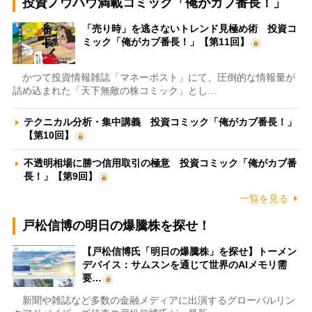
投資ノウハウ満載コミック「俺がカブ番長！」
「売り時」を逃さないトレンド見極め術 投資コ
ミック「俺がカブ番長！」【第11回】
かつて投資情報雑誌「マネーポスト」にて、圧倒的な情報量が
詰め込まれた「天下無敵の株コミック」とし…
テクニカル分析・集中講義 投資コミック「俺がカブ番長！」
【第10回】
不透明相場に勝つ信用取引の極意 投資コミック「俺がカブ番
長！」【第9回】
一覧を見る
戸松信博の明日の爆騰株を探せ！
【戸松信博氏「明日の爆騰株」を探せ】トーメン
デバイス：サムスンを通じて世界のAIメモリ需
要…
新聞や雑誌など多数の金融メディアに出演するグローバルリン