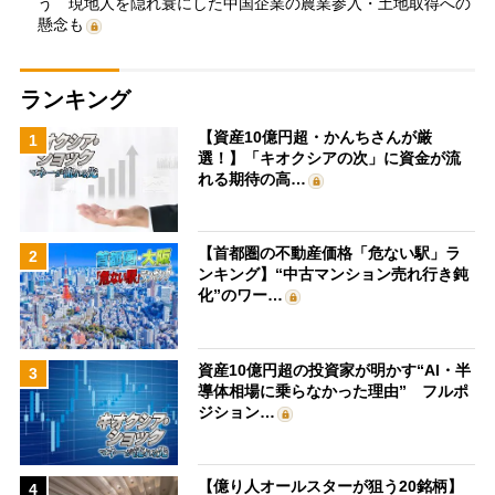
う 現地人を隠れ蓑にした中国企業の農業参入・土地取得への
懸念も
ランキング
【資産10億円超・かんちさんが厳
1
選！】「キオクシアの次」に資金が流
れる期待の高…
【首都圏の不動産価格「危ない駅」ラ
2
ンキング】“中古マンション売れ行き鈍
化”のワー…
資産10億円超の投資家が明かす“AI・半
3
導体相場に乗らなかった理由” フルポ
ジション…
【億り人オールスターが狙う20銘柄】
4