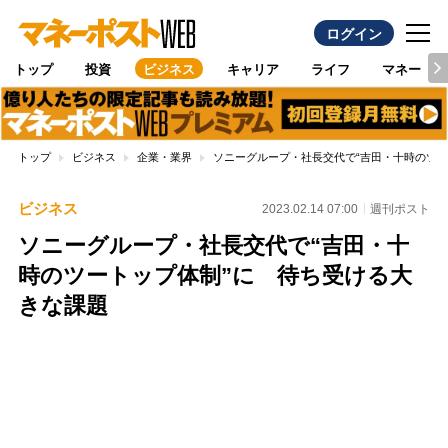
ログイン
トップ
投資
ビジネス
キャリア
ライフ
マネー
トップ
ビジネス
企業・業界
ソニーグループ・社長交代で“吉田・十時のツー
ビジネス
2023.02.14 07:00
週刊ポスト
ソニーグループ・社長交代で“吉田・十
時のツートップ体制”に 待ち受ける大
きな課題
Loaded
:
100.00%
/
Unmute