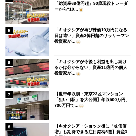
「総資産69億円超」90歳現役トレーダ
ーから“10…
「キオクシアが再び株価10万円になる
5
日は遠い」資産3億円超のサラリーマン
投資家が…
「キオクシアが今後も利益を出し続け
6
るかは分からない」資産11億円の個人
投資家が…
【世帯年収別・東京23区マンション
7
「狙い目駅」を大公開】年収500万円、
700万円で…
【キオクシア・ショック後に「株価倍
8
増」も期待できる注目銘柄5選】資産3