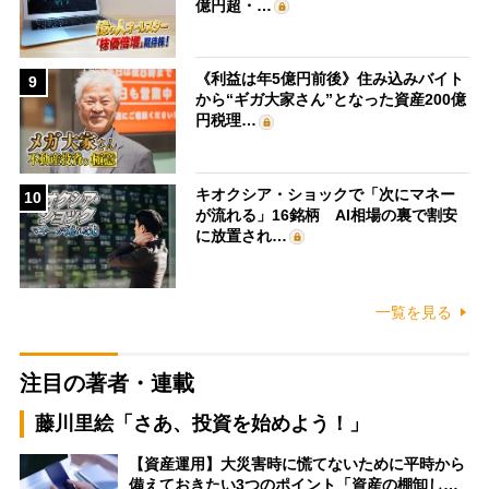
億円超・…
《利益は年5億円前後》住み込みバイト
9
から“ギガ大家さん”となった資産200億
円税理…
キオクシア・ショックで「次にマネー
10
が流れる」16銘柄 AI相場の裏で割安
に放置され…
一覧を見る
注目の著者・連載
藤川里絵「さあ、投資を始めよう！」
【資産運用】大災害時に慌てないために平時から
備えておきたい3つのポイント「資産の棚卸し…