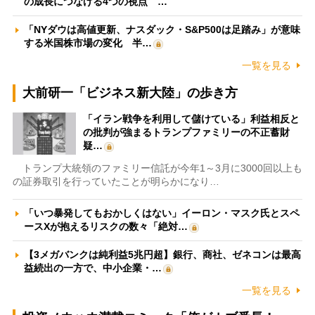
の成長につなげる4つの視点 …
「NYダウは高値更新、ナスダック・S&P500は足踏み」が意味
する米国株市場の変化 半…
一覧を見る
大前研一「ビジネス新大陸」の歩き方
「イラン戦争を利用して儲けている」利益相反と
の批判が強まるトランプファミリーの不正蓄財
疑…
トランプ大統領のファミリー信託が今年1～3月に3000回以上も
の証券取引を行っていたことが明らかになり…
「いつ暴発してもおかしくはない」イーロン・マスク氏とスペ
ースXが抱えるリスクの数々「絶対…
【3メガバンクは純利益5兆円超】銀行、商社、ゼネコンは最高
益続出の一方で、中小企業・…
一覧を見る