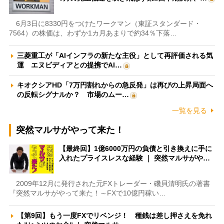
6月3日に8330円をつけたワークマン（東証スタンダード・
7564）の株価は、わずか1カ月あまりで約34％下落…
三菱重工が「AIインフラの新たな主役」として再評価される気
運 エヌビディアとの提携でAI…
キオクシアHD「7万円割れからの急反発」は再びの上昇局面へ
の反転シグナルか？ 市場のムー…
一覧を見る
突然マルサがやって来た！
【最終回】1億6000万円の負債と引き換えに手に
入れたプライスレスな経験 ｜ 突然マルサがや…
2009年12月に発行された元FXトレーダー・磯貝清明氏の著書
『突然マルサがやって来た！～FXで10億円稼い…
【第9回】もう一度FXでリベンジ！ 種銭は差し押さえを免れ