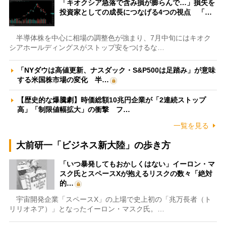
「キオクシア急落で含み損が膨らんで…」損失を
投資家としての成長につなげる4つの視点 「…
半導体株を中心に相場の調整色が強まり、7月中旬にはキオク
シアホールディングスがストップ安をつけるな…
「NYダウは高値更新、ナスダック・S&P500は足踏み」が意味
する米国株市場の変化 半…
【歴史的な爆騰劇】時価総額10兆円企業が「2連続ストップ
高」「制限値幅拡大」の衝撃 フ…
一覧を見る
大前研一「ビジネス新大陸」の歩き方
「いつ暴発してもおかしくはない」イーロン・マ
スク氏とスペースXが抱えるリスクの数々「絶対
的…
宇宙開発企業「スペースX」の上場で史上初の「兆万長者（ト
リリオネア）」となったイーロン・マスク氏。…