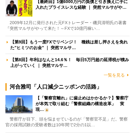
【最終回】1億6000万円の負債と引き換えに手に
入れたプライスレスな経験 ｜ 突然マルサがや…
2009年12月に発行された元FXトレーダー・磯貝清明氏の著書
『突然マルサがやって来た！～FXで10億円稼い…
【第9回】もう一度FXでリベンジ！ 種銭は差し押さえを免れ
た”ヒミツのお金” ｜ 突然マルサ…
【第8回】年利はなんと14.6％！ 毎日5万円超の延滞税が積み
上がっていく ｜ 突然マルサ…
一覧を見る
河合雅司「人口減少ニッポンの活路」
【「警察官離れ」に歯止めはかかるか？】警察庁
が本気で取り組む「警察組織の構造改革」 実
現…
警察庁が目下、頭を悩ませているのが「警察官不足」だ。警察
官の採用試験の受験者数は10年間で2分の1以…