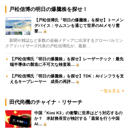
戸松信博の明日の爆騰株を探せ！
【戸松信博氏「明日の爆騰株」を探せ】トーメン
デバイス：サムスンを通じて世界のAIメモリ需
要…
新聞や雑誌など多数の金融メディアに出演するグローバルリン
クアドバイザーズ代表の戸松信博氏が、最新…
【戸松信博氏「明日の爆騰株」を探せ】レーザーテック：最先
端半導体の製造に不可欠な検査装…
【戸松信博氏「明日の爆騰株」を探せ】TDK：AIインフラを支
えるキープレーヤー 成長の再評…
一覧を見る
田代尚機のチャイナ・リサーチ
中国「Kimi K3」の衝撃に世界はどう対応するの
か？ 米財務長官が検討する「蒸留を行う中国
AI…