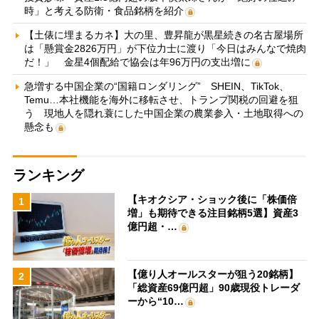
時」と考える防衛・食品銘柄を紹介
【土俵に埋まるカネ】大の里、豊昇龍が黒星続きの名古屋場所
は「懸賞金2826万円」が下位力士に渡り「今日はみんなで焼肉
だ！」 金星4個配給で協会は年96万円の支出増に
急増する中国企業の“国籍ロンダリング” SHEIN、TikTok、
Temu…本社機能を海外に移転させ、トランプ関税の回避を狙
う 現地人を隠れ蓑にした中国企業の農業参入・土地取得への
懸念も
ランキング
【キオクシア・ショック後に「株価倍
1
増」も期待できる注目銘柄5選】資産3
億円超・…
【億り人オールスターが狙う20銘柄】
2
「総資産69億円超」90歳現役トレーダ
ーから“10…