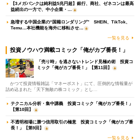
【3メガバンクは純利益5兆円超】銀行、商社、ゼネコンは最高
益続出の一方で、中小企業・…
急増する中国企業の“国籍ロンダリング” SHEIN、TikTok、
Temu…本社機能を海外に移転させ…
一覧を見る
投資ノウハウ満載コミック「俺がカブ番長！」
「売り時」を逃さないトレンド見極め術 投資コ
ミック「俺がカブ番長！」【第11回】
かつて投資情報雑誌「マネーポスト」にて、圧倒的な情報量が
詰め込まれた「天下無敵の株コミック」とし…
テクニカル分析・集中講義 投資コミック「俺がカブ番長！」
【第10回】
不透明相場に勝つ信用取引の極意 投資コミック「俺がカブ番
長！」【第9回】
一覧を見る