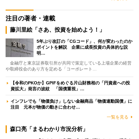
注目の著者・連載
藤川里絵「さあ、投資を始めよう！」
5年ぶり改訂の「CGコード」、何が変わったのか
ポイントを解説 企業に成長投資の具体的な説
明…
金融庁と東京証券取引所が共同で策定している上場企業の経営
や取締役会のあり方を定める「コーポレート…
【令和のPKOか】GPIFをめぐる片山財務相の「円資産への投
資拡大」発言の波紋 「国債重視」…
インフレでも「物価負け」しない金融商品「物価連動国債」に
注目 元本が物価の動きに合わせ…
一覧を見る
森口亮「まるわかり市況分析」