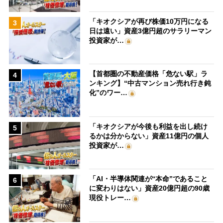
「キオクシアが再び株価10万円になる
3
日は遠い」資産3億円超のサラリーマン
投資家が…
【首都圏の不動産価格「危ない駅」ラ
4
ンキング】“中古マンション売れ行き鈍
化”のワー…
「キオクシアが今後も利益を出し続け
5
るかは分からない」資産11億円の個人
投資家が…
「AI・半導体関連が“本命”であること
6
に変わりはない」資産20億円超の90歳
現役トレー…