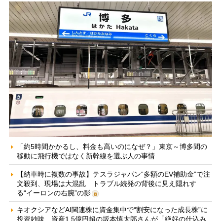
「約5時間かかるし、料金も高いのになぜ？」東京～博多間の
移動に飛行機ではなく新幹線を選ぶ人の事情
【納車時に複数の事故】テスラジャパン“多額のEV補助金”で注
文殺到、現場は大混乱 トラブル続発の背後に見え隠れす
る“イーロンの右腕”の影
キオクシアなどAI関連株に資金集中で“割安になった成長株”に
投資妙味 資産1.5億円超の坂本慎太郎さんが「絶好の仕込み