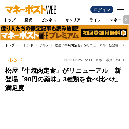
ログイン
トップ
投資
ビジネス
キャリア
ライフ
マネー
トップ
トレンド
グルメ
松屋『牛焼肉定食』がリニューアル 新登場「90円
トレンド
2023.02.25 15:00
マネーポストWEB
松屋『牛焼肉定食』がリニューアル 新
登場「90円の薬味」3種類を食べ比べた
満足度
Loaded
:
100.00%
/
Unmute