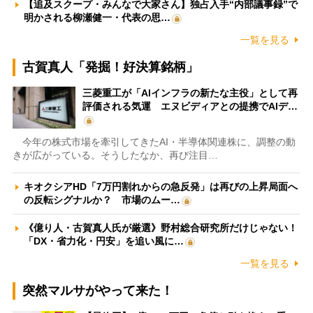
【追及スクープ・みんなで大家さん】独占入手“内部議事録”で
明かされる柳瀬健一・代表の思…
一覧を見る
古賀真人「発掘！好決算銘柄」
三菱重工が「AIインフラの新たな主役」として再
評価される気運 エヌビディアとの提携でAIデ…
今年の株式市場を牽引してきたAI・半導体関連株に、調整の動
きが広がっている。そうしたなか、再び注目…
キオクシアHD「7万円割れからの急反発」は再びの上昇局面へ
の反転シグナルか？ 市場のムー…
《億り人・古賀真人氏が厳選》野村総合研究所だけじゃない！
「DX・省力化・円安」を追い風に…
一覧を見る
突然マルサがやって来た！