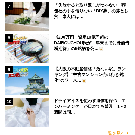
「失敗すると取り返しがつかない」葬
7
儀社の手を借りない「DIY葬」の落とし
穴 素人には…
《200万円→資産10億円超の
8
DAIBOUCHOU氏が「年末までに株価倍
増期待」の5銘柄を公…
【大阪の不動産価格「危ない駅」ラン
9
キング】“中古マンション売れ行き鈍
化”のワース…
ドライアイスを使わず遺体を保つ「エ
10
ンバーミング」が日本でも普及 1～2
週間は問…
一覧を見る