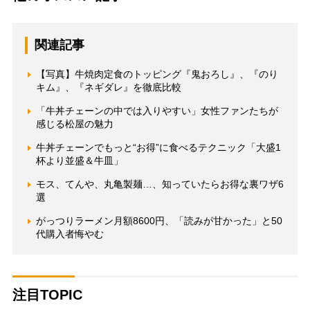
関連記事
【写真】牛焼肉定食のトッピング『鬼おろし』、『のり
キム』、『ネギダレ』を徹底比較
「牛丼チェーンの中では入りやすい」女性ファンたちが
感じる松屋の魅力
牛丼チェーンでもっと“お得”に食べるテクニック「大盛1
杯より並盛＆牛皿」
モス、てんや、丸亀製麺…、知っていたらお得な裏ワザ6
選
がっつりラーメン月額8600円、「読みが甘かった」と50
代購入者悔やむ
注目TOPIC