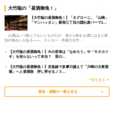
大竹聡の「昼酒御免！」
【大竹聡の昼酒御免！】「ネグローニ」「山崎」
「マンハッタン」新宿三丁目の隠れ家バーで1…
お酒はいつ飲んでもいいものだが、昼から飲むお酒にはまた格
別の味わいがある――。ライター・作家の大竹…
【大竹聡の昼酒御免！】今の若者は「なめろう」や「キヌカツ
ギ」を知らないって本当？ 昔の…
【大竹聡の昼酒御免！】京急線で多摩川越えて「川崎の大衆酒
場」へと昼酒旅 押し寄せるノス…
一覧を見る
著者・連載の一覧を見る