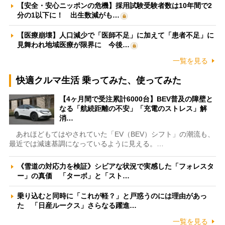
【安全・安心ニッポンの危機】採用試験受験者数は10年間で2
分の1以下に！ 出生数減がも…
【医療崩壊】人口減少で「医師不足」に加えて「患者不足」に
見舞われ地域医療が限界に 今後…
一覧を見る
快適クルマ生活 乗ってみた、使ってみた
【4ヶ月間で受注累計6000台】BEV普及の障壁と
なる「航続距離の不安」「充電のストレス」解
消…
あれほどもてはやされていた「EV（BEV）シフト」の潮流も、
最近では減速基調になっているように見える。…
《雪道の対応力を検証》シビアな状況で実感した「フォレスタ
ー」の真価 「ターボ」と「スト…
乗り込むと同時に「これが軽？」と戸惑うのには理由があっ
た 「日産ルークス」さらなる躍進…
一覧を見る