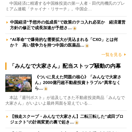
中国経済に精通する中国株投資の第一人者・田代尚機氏のプレ
ミアム連載「チャイナ・リサーチ」。中国企…
中国経済“予想外の低成長”で政策のテコ入れ必至か 経済運営
方針の修正で成長加速が予想さ…
“AI革命”で爆発的な需要拡大が見込まれる「CXO」とは何
か？ 高い競争力を持つ中国の医薬品…
一覧を見る
「みんなで大家さん」配当ストップ騒動の内幕
《ついに見えた問題の核心》「みんなで大家さ
ん」2000億円超不動産投資トラブル“異常なく
ら…
本誌『週刊ポスト』が追及してきた不動産投資商品「みんなで
大家さん」がいよいよ最終局面を迎えている…
【独走スクープ・みんなで大家さん】二転三転した“成田プロ
ジェクト”の計画変更の裏で起き…