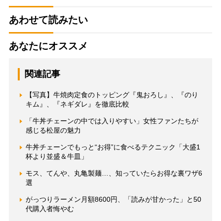
あわせて読みたい
あなたにオススメ
関連記事
【写真】牛焼肉定食のトッピング『鬼おろし』、『のり
キム』、『ネギダレ』を徹底比較
「牛丼チェーンの中では入りやすい」女性ファンたちが
感じる松屋の魅力
牛丼チェーンでもっと“お得”に食べるテクニック「大盛1
杯より並盛＆牛皿」
モス、てんや、丸亀製麺…、知っていたらお得な裏ワザ6
選
がっつりラーメン月額8600円、「読みが甘かった」と50
代購入者悔やむ