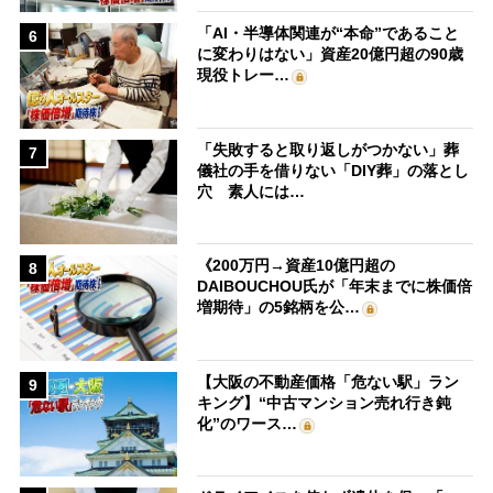
「AI・半導体関連が“本命”であること
6
に変わりはない」資産20億円超の90歳
現役トレー…
「失敗すると取り返しがつかない」葬
7
儀社の手を借りない「DIY葬」の落とし
穴 素人には…
《200万円→資産10億円超の
8
DAIBOUCHOU氏が「年末までに株価倍
増期待」の5銘柄を公…
【大阪の不動産価格「危ない駅」ラン
9
キング】“中古マンション売れ行き鈍
化”のワース…