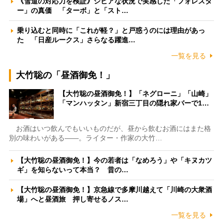
《雪道の対応力を検証》シビアな状況で実感した「フォレスタ
ー」の真価 「ターボ」と「スト…
乗り込むと同時に「これが軽？」と戸惑うのには理由があっ
た 「日産ルークス」さらなる躍進…
一覧を見る
大竹聡の「昼酒御免！」
【大竹聡の昼酒御免！】「ネグローニ」「山崎」
「マンハッタン」新宿三丁目の隠れ家バーで1…
お酒はいつ飲んでもいいものだが、昼から飲むお酒にはまた格
別の味わいがある――。ライター・作家の大竹…
【大竹聡の昼酒御免！】今の若者は「なめろう」や「キヌカツ
ギ」を知らないって本当？ 昔の…
【大竹聡の昼酒御免！】京急線で多摩川越えて「川崎の大衆酒
場」へと昼酒旅 押し寄せるノス…
一覧を見る