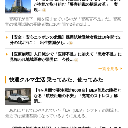
が本気で取り組む「警察組織の構造改革」 実
現…
警察庁が目下、頭を悩ませているのが「警察官不足」だ。警察
官の採用試験の受験者数は10年間で2分の1以…
【安全・安心ニッポンの危機】採用試験受験者数は10年間で2
分の1以下に！ 出生数減がも…
【医療崩壊】人口減少で「医師不足」に加えて「患者不足」に
見舞われ地域医療が限界に 今後…
一覧を見る
快適クルマ生活 乗ってみた、使ってみた
【4ヶ月間で受注累計6000台】BEV普及の障壁と
なる「航続距離の不安」「充電のストレス」解
消…
あれほどもてはやされていた「EV（BEV）シフト」の潮流も、
最近では減速基調になっているように見える。…