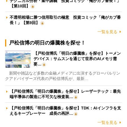
テクニカル分析・集中講義 投資コミック「俺がカブ番長！」
【第10回】
不透明相場に勝つ信用取引の極意 投資コミック「俺がカブ番
長！」【第9回】
一覧を見る
戸松信博の明日の爆騰株を探せ！
【戸松信博氏「明日の爆騰株」を探せ】トーメン
デバイス：サムスンを通じて世界のAIメモリ需
要…
新聞や雑誌など多数の金融メディアに出演するグローバルリン
クアドバイザーズ代表の戸松信博氏が、最新…
【戸松信博氏「明日の爆騰株」を探せ】レーザーテック：最先
端半導体の製造に不可欠な検査装…
【戸松信博氏「明日の爆騰株」を探せ】TDK：AIインフラを支
えるキープレーヤー 成長の再評…
一覧を見る