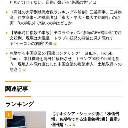
粗相だけじゃない、店側が嫌がる“最悪の客”とは
《商社の大学別就職者数ランキングを解剖》三菱商事、三井物
産、住友商事への就職者は「東大・早大・慶大で約6割」の現
実 3大学以外で強い大学はどこか
【納車時に複数の事故】テスラジャパン“多額のEV補助金”で注
文殺到、現場は大混乱 トラブル続発の背後に見え隠れす
る“イーロンの右腕”の影
急増する中国企業の“国籍ロンダリング” SHEIN、TikTok、
Temu…本社機能を海外に移転させ、トランプ関税の回避を狙
う 現地人を隠れ蓑にした中国企業の農業参入・土地取得への
懸念も
関連記事
ランキング
【キオクシア・ショック後に「株価倍
1
増」も期待できる注目銘柄5選】資産3
億円超・…