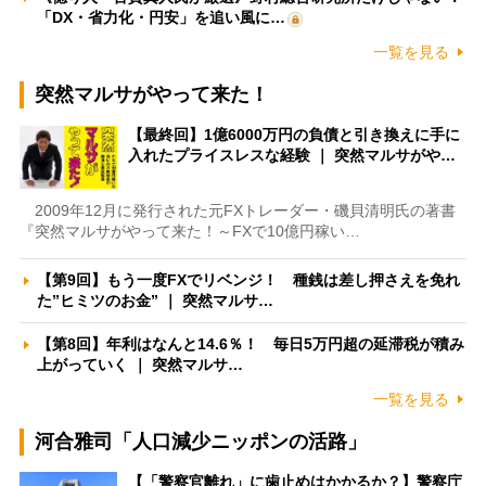
「DX・省力化・円安」を追い風に…
一覧を見る
突然マルサがやって来た！
【最終回】1億6000万円の負債と引き換えに手に
入れたプライスレスな経験 ｜ 突然マルサがや…
2009年12月に発行された元FXトレーダー・磯貝清明氏の著書
『突然マルサがやって来た！～FXで10億円稼い…
【第9回】もう一度FXでリベンジ！ 種銭は差し押さえを免れ
た”ヒミツのお金” ｜ 突然マルサ…
【第8回】年利はなんと14.6％！ 毎日5万円超の延滞税が積み
上がっていく ｜ 突然マルサ…
一覧を見る
河合雅司「人口減少ニッポンの活路」
【「警察官離れ」に歯止めはかかるか？】警察庁