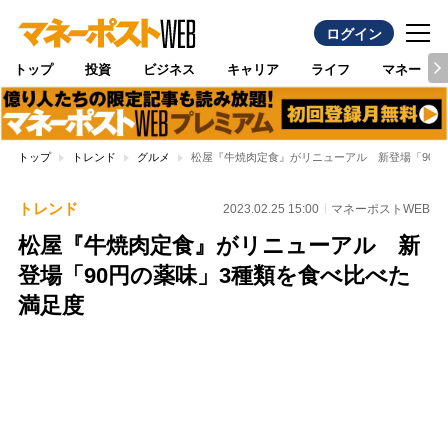
ログイン
トップ
投資
ビジネス
キャリア
ライフ
マネー
トップ
トレンド
グルメ
松屋『牛焼肉定食』がリニューアル 新登場「90円
トレンド
2023.02.25 15:00
マネーポストWEB
松屋『牛焼肉定食』がリニューアル 新
登場「90円の薬味」3種類を食べ比べた
満足度
Loaded
:
97.10%
/
Unmute