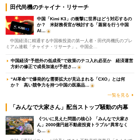
田代尚機のチャイナ・リサーチ
中国「Kimi K3」の衝撃に世界はどう対応するの
か？ 米財務長官が検討する「蒸留を行う中国
AI…
中国経済に精通する中国株投資の第一人者・田代尚機氏のプレ
ミアム連載「チャイナ・リサーチ」。中国企…
中国経済“予想外の低成長”で政策のテコ入れ必至か 経済運営
方針の修正で成長加速が予想さ…
“AI革命”で爆発的な需要拡大が見込まれる「CXO」とは何
か？ 高い競争力を持つ中国の医薬品…
一覧を見る
「みんなで大家さん」配当ストップ騒動の内幕
《ついに見えた問題の核心》「みんなで大家さ
ん」2000億円超不動産投資トラブル“異常なく
ら…