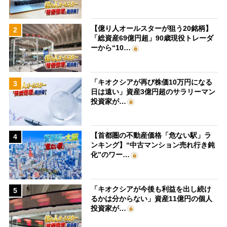
【億り人オールスターが狙う20銘柄】
2
「総資産69億円超」90歳現役トレーダ
ーから“10…
「キオクシアが再び株価10万円になる
3
日は遠い」資産3億円超のサラリーマン
投資家が…
【首都圏の不動産価格「危ない駅」ラ
4
ンキング】“中古マンション売れ行き鈍
化”のワー…
「キオクシアが今後も利益を出し続け
5
るかは分からない」資産11億円の個人
投資家が…