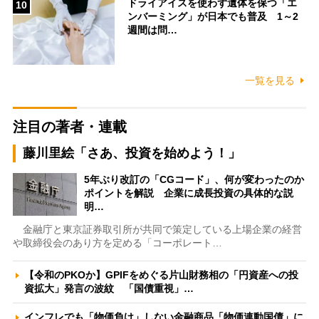
ドライアイスを使わず遺体を保つ「エ
10
ンバーミング」が日本でも普及 1～2
週間は問…
一覧を見る
注目の著者・連載
藤川里絵「さあ、投資を始めよう！」
5年ぶり改訂の「CGコード」、何が変わったのか
ポイントを解説 企業に成長投資の具体的な説
明…
金融庁と東京証券取引所が共同で策定している上場企業の経営
や取締役会のあり方を定める「コーポレート…
【令和のPKOか】GPIFをめぐる片山財務相の「円資産への投
資拡大」発言の波紋 「国債重視」…
インフレでも「物価負け」しない金融商品「物価連動国債」に