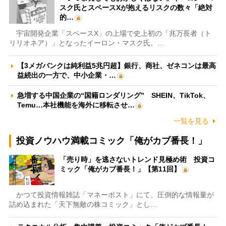
スク氏とスペースXが抱えるリスクの数々「絶対
的…
宇宙開発企業「スペースX」の上場で史上初の「兆万長者（ト
リリオネア）」となったイーロン・マスク氏。…
【3メガバンクは純利益5兆円超】銀行、商社、ゼネコンは最高
益続出の一方で、中小企業・…
急増する中国企業の“国籍ロンダリング” SHEIN、TikTok、
Temu…本社機能を海外に移転させ…
一覧を見る
投資ノウハウ満載コミック「俺がカブ番長！」
「売り時」を逃さないトレンド見極め術 投資コ
ミック「俺がカブ番長！」【第11回】
かつて投資情報雑誌「マネーポスト」にて、圧倒的な情報量が
詰め込まれた「天下無敵の株コミック」とし…