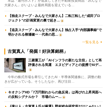
本誌『週刊ポスト』が追及してきた不動産投資商品「みんなで
大家さん」がいよいよ最終局面を迎えている…
【独走スクープ・みんなで大家さん】二転三転した“成田プロ
ジェクト”の計画変更の裏で起き…
【追及スクープ・みんなで大家さん】独占入手“内部議事録”で
明かされる柳瀬健一・代表の思…
一覧を見る
古賀真人「発掘！好決算銘柄」
三菱重工が「AIインフラの新たな主役」として再
評価される気運 エヌビディアとの提携でAIデ…
今年の株式市場を牽引してきたAI・半導体関連株に、調整の動
きが広がっている。そうしたなか、再び注目…
キオクシアHD「7万円割れからの急反発」は再びの上昇局面へ
の反転シグナルか？ 市場のムー…
《億り人・古賀真人氏が厳選》野村総合研究所だけじゃない！