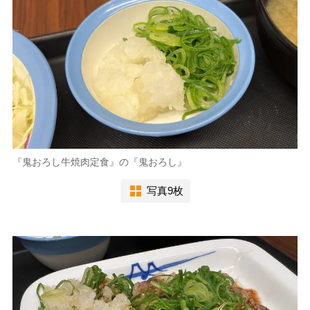
『鬼おろし牛焼肉定食』の『鬼おろし』
写真9枚