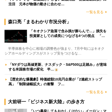
注目 元本が物価の動きに合わせ…
一覧を見る
森口亮「まるわかり市況分析」
「キオクシア急落で含み損が膨らんで…」損失を
投資家としての成長につなげる4つの視点 「…
半導体株を中心に相場の調整色が強まり、7月中旬にはキオク
シアホールディングスがストップ安をつけるな…
「NYダウは高値更新、ナスダック・S&P500は足踏み」が意味
する米国株市場の変化 半…
【歴史的な爆騰劇】時価総額10兆円企業が「2連続ストップ
高」「制限値幅拡大」の衝撃 フ…
一覧を見る
大前研一「ビジネス新大陸」の歩き方
「いつ暴発してもおかしくはない」イーロン・マ