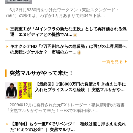
6月3日に8330円をつけたワークマン（東証スタンダード・
7564）の株価は、わずか1カ月あまりで約34％下落…
三菱重工が「AIインフラの新たな主役」として再評価される気
運 エヌビディアとの提携でAI…
キオクシアHD「7万円割れからの急反発」は再びの上昇局面へ
の反転シグナルか？ 市場のムー…
一覧を見る
突然マルサがやって来た！
【最終回】1億6000万円の負債と引き換えに手に
入れたプライスレスな経験 ｜ 突然マルサがや…
2009年12月に発行された元FXトレーダー・磯貝清明氏の著書
『突然マルサがやって来た！～FXで10億円稼い…
【第9回】もう一度FXでリベンジ！ 種銭は差し押さえを免れ
た”ヒミツのお金” ｜ 突然マルサ…