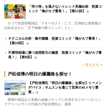
「売り時」を逃さないトレンド見極め術 投資コ
ミック「俺がカブ番長！」【第11回】
かつて投資情報雑誌「マネーポスト」にて、圧倒的な情報量が
詰め込まれた「天下無敵の株コミック」とし…
テクニカル分析・集中講義 投資コミック「俺がカブ番長！」
【第10回】
不透明相場に勝つ信用取引の極意 投資コミック「俺がカブ番
長！」【第9回】
一覧を見る
戸松信博の明日の爆騰株を探せ！
【戸松信博氏「明日の爆騰株」を探せ】トーメン
デバイス：サムスンを通じて世界のAIメモリ需
要…
新聞や雑誌など多数の金融メディアに出演するグローバルリン
クアドバイザーズ代表の戸松信博氏が、最新…