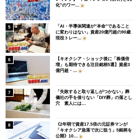
化”のワー…
「AI・半導体関連が“本命”であること
5
に変わりはない」資産20億円超の90歳
現役トレー…
【キオクシア・ショック後に「株価倍
6
増」も期待できる注目銘柄5選】資産3
億円超・…
「失敗すると取り返しがつかない」葬
7
儀社の手を借りない「DIY葬」の落とし
穴 素人には…
《2年弱で資産17.5倍の元証券マンが
8
「キオクシア急落で次に狙う」5銘柄を
公開》10…