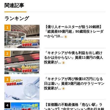
関連記事
ランキング
【億り人オールスターが狙う20銘柄】
1
「総資産69億円超」90歳現役トレーダ
ーから“10…
「キオクシアが今後も利益を出し続け
2
るかは分からない」資産11億円の個人
投資家が…
「キオクシアが再び株価10万円になる
3
日は遠い」資産3億円超のサラリーマン
投資家が…
【首都圏の不動産価格「危ない駅」ラ
4
ンキング】“中古マンション売れ行き鈍