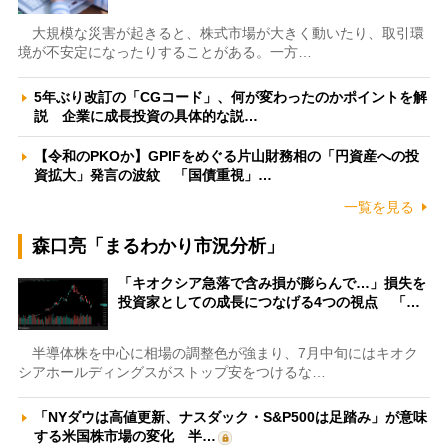
大規模な災害が起きると、株式市場が大きく動いたり、取引環
境が不安定になったりすることがある。一方…
5年ぶり改訂の「CGコード」、何が変わったのかポイントを解
説 企業に成長投資の具体的な説…
【令和のPKOか】GPIFをめぐる片山財務相の「円資産への投
資拡大」発言の波紋 「国債重視」…
一覧を見る
森口亮「まるわかり市況分析」
「キオクシア急落で含み損が膨らんで…」損失を
投資家としての成長につなげる4つの視点 「…
半導体株を中心に相場の調整色が強まり、7月中旬にはキオク
シアホールディングスがストップ安をつけるな…
「NYダウは高値更新、ナスダック・S&P500は足踏み」が意味
する米国株市場の変化 半…