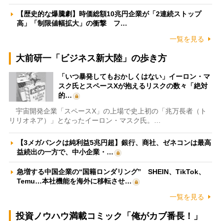
【歴史的な爆騰劇】時価総額10兆円企業が「2連続ストップ
高」「制限値幅拡大」の衝撃 フ…
一覧を見る
大前研一「ビジネス新大陸」の歩き方
「いつ暴発してもおかしくはない」イーロン・マ
スク氏とスペースXが抱えるリスクの数々「絶対
的…
宇宙開発企業「スペースX」の上場で史上初の「兆万長者（ト
リリオネア）」となったイーロン・マスク氏。…
【3メガバンクは純利益5兆円超】銀行、商社、ゼネコンは最高
益続出の一方で、中小企業・…
急増する中国企業の“国籍ロンダリング” SHEIN、TikTok、
Temu…本社機能を海外に移転させ…
一覧を見る
投資ノウハウ満載コミック「俺がカブ番長！」