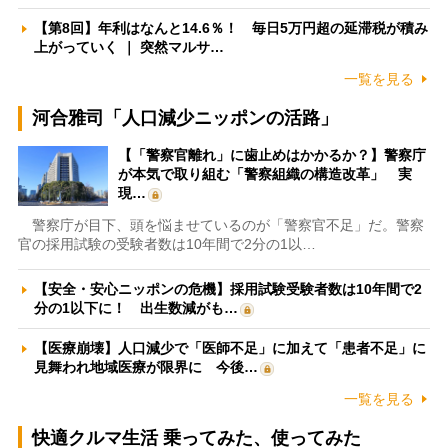
【第8回】年利はなんと14.6％！ 毎日5万円超の延滞税が積み
上がっていく ｜ 突然マルサ…
一覧を見る
河合雅司「人口減少ニッポンの活路」
【「警察官離れ」に歯止めはかかるか？】警察庁
が本気で取り組む「警察組織の構造改革」 実
現…
警察庁が目下、頭を悩ませているのが「警察官不足」だ。警察
官の採用試験の受験者数は10年間で2分の1以…
【安全・安心ニッポンの危機】採用試験受験者数は10年間で2
分の1以下に！ 出生数減がも…
【医療崩壊】人口減少で「医師不足」に加えて「患者不足」に
見舞われ地域医療が限界に 今後…
一覧を見る
快適クルマ生活 乗ってみた、使ってみた