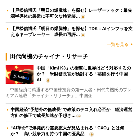
【戸松信博氏「明日の爆騰株」を探せ】レーザーテック：最先
端半導体の製造に不可欠な検査装…
【戸松信博氏「明日の爆騰株」を探せ】TDK：AIインフラを支
えるキープレーヤー 成長の再評…
一覧を見る
田代尚機のチャイナ・リサーチ
中国「Kimi K3」の衝撃に世界はどう対応するの
か？ 米財務長官が検討する「蒸留を行う中国
AI…
中国経済に精通する中国株投資の第一人者・田代尚機氏のプレ
ミアム連載「チャイナ・リサーチ」。中国企…
中国経済“予想外の低成長”で政策のテコ入れ必至か 経済運営
方針の修正で成長加速が予想さ…
“AI革命”で爆発的な需要拡大が見込まれる「CXO」とは何
か？ 高い競争力を持つ中国の医薬品…