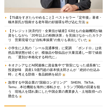
【75歳をすぎたらやめること】ベストセラー『定年後』著者・
楠木新氏が指南する老年期の好循環を呼び込む方法
【クレジット決済代行・全東信が破産】63社もの金融機関が融
資をしながら「20年以上の粉飾決算」を見抜けなかったカラク
リ 営業現場では“自転車操業”の焦りも表出していた
小学生に人気の「シール流通事情」に変調 「ボンドロ」は依
然品薄状態が続くが、模倣品や類似品が大量流通し一部で値崩
れ 「選別が本格化する時代に」
キオクシアなどAI関連株に資金集中で“割安になった成長株”に
投資妙味 資産1.5億円超の坂本慎太郎さんが「絶好の仕込み
時」と考える防衛・食品銘柄を紹介
急増する中国企業の“国籍ロンダリング” SHEIN、TikTok、
Temu…本社機能を海外に移転させ、トランプ関税の回避を狙
う 現地人を隠れ蓑にした中国企業の農業参入・土地取得への
懸念も