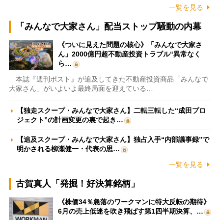
一覧を見る
「みんなで大家さん」配当ストップ騒動の内幕
《ついに見えた問題の核心》「みんなで大家さ
ん」2000億円超不動産投資トラブル“異常なく
ら…
本誌『週刊ポスト』が追及してきた不動産投資商品「みんなで
大家さん」がいよいよ最終局面を迎えている…
【独走スクープ・みんなで大家さん】二転三転した“成田プロ
ジェクト”の計画変更の裏で起き…
【追及スクープ・みんなで大家さん】独占入手“内部議事録”で
明かされる柳瀬健一・代表の思…
一覧を見る
古賀真人「発掘！好決算銘柄」
《株価34％急落のワークマンに特大反転の期待》
6月の売上低迷を吹き飛ばす第1四半期決算、…