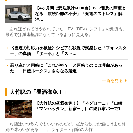
【4ヶ月間で受注累計6000台】BEV普及の障壁と
なる「航続距離の不安」「充電のストレス」解
消…
あれほどもてはやされていた「EV（BEV）シフト」の潮流も、
最近では減速基調になっているように見える。…
《雪道の対応力を検証》シビアな状況で実感した「フォレスタ
ー」の真価 「ターボ」と「スト…
乗り込むと同時に「これが軽？」と戸惑うのには理由があっ
た 「日産ルークス」さらなる躍進…
一覧を見る
大竹聡の「昼酒御免！」
【大竹聡の昼酒御免！】「ネグローニ」「山崎」
「マンハッタン」新宿三丁目の隠れ家バーで1…
お酒はいつ飲んでもいいものだが、昼から飲むお酒にはまた格
別の味わいがある――。ライター・作家の大竹…