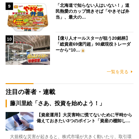
「北海道で知らない人はいない！」道
9
民熱愛のカップ焼きそば「やきそば弁
当」、最大の…
【億り人オールスターが狙う20銘柄】
10
「総資産69億円超」90歳現役トレーダ
ーから“10…
一覧を見る
注目の著者・連載
藤川里絵「さあ、投資を始めよう！」
【資産運用】大災害時に慌てないために平時から
備えておきたい3つのポイント「資産の棚卸し…
大規模な災害が起きると、株式市場が大きく動いたり、取引環