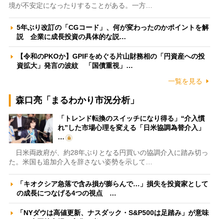
境が不安定になったりすることがある。一方…
5年ぶり改訂の「CGコード」、何が変わったのかポイントを解
説 企業に成長投資の具体的な説…
【令和のPKOか】GPIFをめぐる片山財務相の「円資産への投
資拡大」発言の波紋 「国債重視」…
一覧を見る
森口亮「まるわかり市況分析」
「トレンド転換のスイッチになり得る」“介入慣
れ”した市場心理を変える「日米協調為替介入」
…
日米両政府が、約28年ぶりとなる円買いの協調介入に踏み切っ
た。米国も追加介入を辞さない姿勢を示して…
「キオクシア急落で含み損が膨らんで…」損失を投資家として
の成長につなげる4つの視点 …
「NYダウは高値更新、ナスダック・S&P500は足踏み」が意味