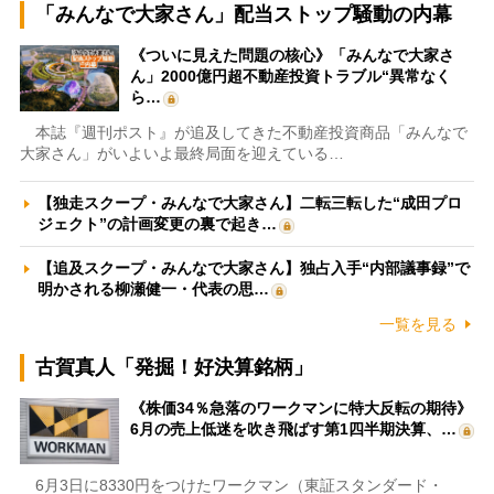
「みんなで大家さん」配当ストップ騒動の内幕
《ついに見えた問題の核心》「みんなで大家さ
ん」2000億円超不動産投資トラブル“異常なく
ら…
本誌『週刊ポスト』が追及してきた不動産投資商品「みんなで
大家さん」がいよいよ最終局面を迎えている…
【独走スクープ・みんなで大家さん】二転三転した“成田プロ
ジェクト”の計画変更の裏で起き…
【追及スクープ・みんなで大家さん】独占入手“内部議事録”で
明かされる柳瀬健一・代表の思…
一覧を見る
古賀真人「発掘！好決算銘柄」
《株価34％急落のワークマンに特大反転の期待》
6月の売上低迷を吹き飛ばす第1四半期決算、…
6月3日に8330円をつけたワークマン（東証スタンダード・