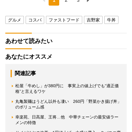
1
2
3
グルメ
コスパ
ファストフード
吉野家
牛丼
あわせて読みたい
あなたにオススメ
関連記事
松屋「牛めし」が380円に 事実上の値上げでも“適正価
格”と言えるワケ
丸亀製麺はうどん以外も凄い 260円「野菜かき揚げ丼」
のボリューム感
幸楽苑、日高屋、王将…他 中華チェーンの最安値ラー
メンの特徴