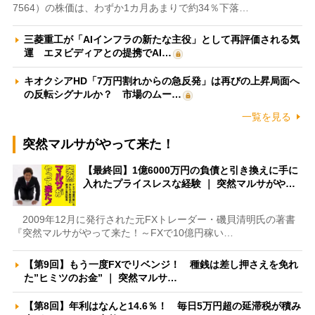
7564）の株価は、わずか1カ月あまりで約34％下落…
三菱重工が「AIインフラの新たな主役」として再評価される気
運 エヌビディアとの提携でAI…
キオクシアHD「7万円割れからの急反発」は再びの上昇局面へ
の反転シグナルか？ 市場のムー…
一覧を見る
突然マルサがやって来た！
【最終回】1億6000万円の負債と引き換えに手に
入れたプライスレスな経験 ｜ 突然マルサがや…
2009年12月に発行された元FXトレーダー・磯貝清明氏の著書
『突然マルサがやって来た！～FXで10億円稼い…
【第9回】もう一度FXでリベンジ！ 種銭は差し押さえを免れ
た”ヒミツのお金” ｜ 突然マルサ…
【第8回】年利はなんと14.6％！ 毎日5万円超の延滞税が積み