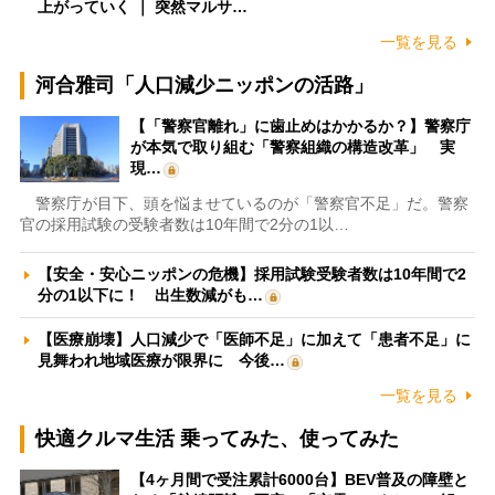
上がっていく ｜ 突然マルサ…
一覧を見る
河合雅司「人口減少ニッポンの活路」
【「警察官離れ」に歯止めはかかるか？】警察庁
が本気で取り組む「警察組織の構造改革」 実
現…
警察庁が目下、頭を悩ませているのが「警察官不足」だ。警察
官の採用試験の受験者数は10年間で2分の1以…
【安全・安心ニッポンの危機】採用試験受験者数は10年間で2
分の1以下に！ 出生数減がも…
【医療崩壊】人口減少で「医師不足」に加えて「患者不足」に
見舞われ地域医療が限界に 今後…
一覧を見る
快適クルマ生活 乗ってみた、使ってみた
【4ヶ月間で受注累計6000台】BEV普及の障壁と