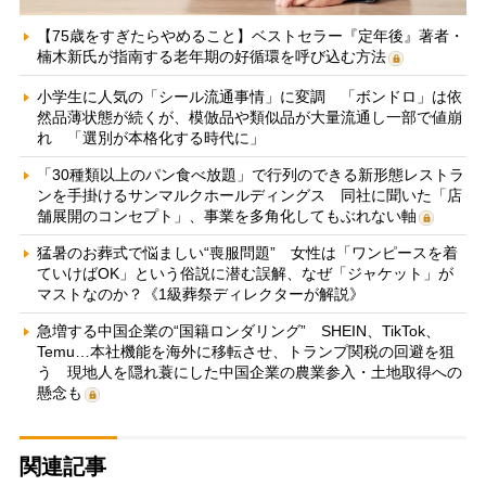
【75歳をすぎたらやめること】ベストセラー『定年後』著者・
楠木新氏が指南する老年期の好循環を呼び込む方法
小学生に人気の「シール流通事情」に変調 「ボンドロ」は依
然品薄状態が続くが、模倣品や類似品が大量流通し一部で値崩
れ 「選別が本格化する時代に」
「30種類以上のパン食べ放題」で行列のできる新形態レストラ
ンを手掛けるサンマルクホールディングス 同社に聞いた「店
舗展開のコンセプト」、事業を多角化してもぶれない軸
猛暑のお葬式で悩ましい“喪服問題” 女性は「ワンピースを着
ていけばOK」という俗説に潜む誤解、なぜ「ジャケット」が
マストなのか？《1級葬祭ディレクターが解説》
急増する中国企業の“国籍ロンダリング” SHEIN、TikTok、
Temu…本社機能を海外に移転させ、トランプ関税の回避を狙
う 現地人を隠れ蓑にした中国企業の農業参入・土地取得への
懸念も
関連記事