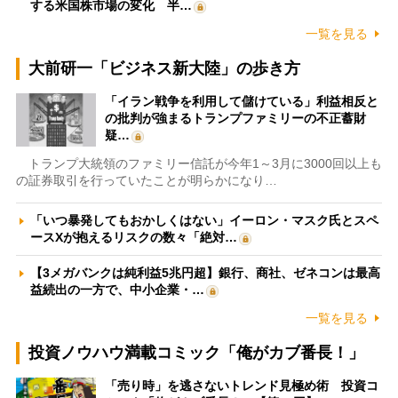
する米国株市場の変化 半…
一覧を見る
大前研一「ビジネス新大陸」の歩き方
「イラン戦争を利用して儲けている」利益相反と
の批判が強まるトランプファミリーの不正蓄財
疑…
トランプ大統領のファミリー信託が今年1～3月に3000回以上も
の証券取引を行っていたことが明らかになり…
「いつ暴発してもおかしくはない」イーロン・マスク氏とスペ
ースXが抱えるリスクの数々「絶対…
【3メガバンクは純利益5兆円超】銀行、商社、ゼネコンは最高
益続出の一方で、中小企業・…
一覧を見る
投資ノウハウ満載コミック「俺がカブ番長！」
「売り時」を逃さないトレンド見極め術 投資コ