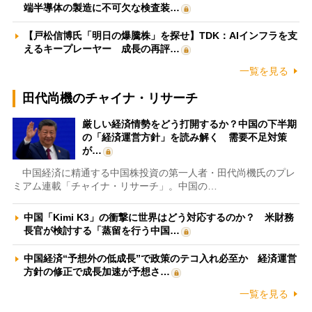
端半導体の製造に不可欠な検査装…
【戸松信博氏「明日の爆騰株」を探せ】TDK：AIインフラを支
えるキープレーヤー 成長の再評…
一覧を見る
田代尚機のチャイナ・リサーチ
厳しい経済情勢をどう打開するか？中国の下半期
の「経済運営方針」を読み解く 需要不足対策
が…
中国経済に精通する中国株投資の第一人者・田代尚機氏のプレ
ミアム連載「チャイナ・リサーチ」。中国の…
中国「Kimi K3」の衝撃に世界はどう対応するのか？ 米財務
長官が検討する「蒸留を行う中国…
中国経済“予想外の低成長”で政策のテコ入れ必至か 経済運営
方針の修正で成長加速が予想さ…
一覧を見る