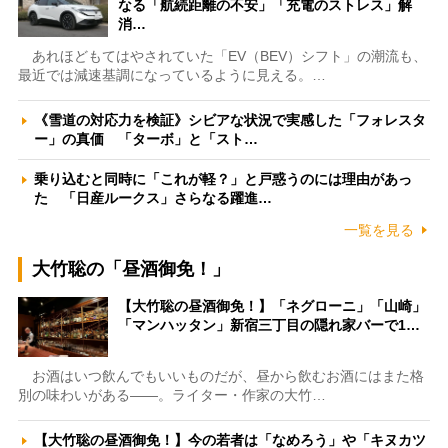
なる「航続距離の不安」「充電のストレス」解
消…
あれほどもてはやされていた「EV（BEV）シフト」の潮流も、
最近では減速基調になっているように見える。…
《雪道の対応力を検証》シビアな状況で実感した「フォレスタ
ー」の真価 「ターボ」と「スト…
乗り込むと同時に「これが軽？」と戸惑うのには理由があっ
た 「日産ルークス」さらなる躍進…
一覧を見る
大竹聡の「昼酒御免！」
【大竹聡の昼酒御免！】「ネグローニ」「山崎」
「マンハッタン」新宿三丁目の隠れ家バーで1…
お酒はいつ飲んでもいいものだが、昼から飲むお酒にはまた格
別の味わいがある――。ライター・作家の大竹…
【大竹聡の昼酒御免！】今の若者は「なめろう」や「キヌカツ