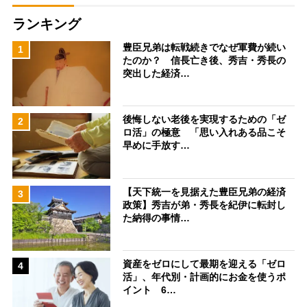
ランキング
豊臣兄弟は転戦続きでなぜ軍費が続い
1
たのか？ 信長亡き後、秀吉・秀長の
突出した経済…
後悔しない老後を実現するための「ゼ
2
ロ活」の極意 「思い入れある品こそ
早めに手放す…
【天下統一を見据えた豊臣兄弟の経済
3
政策】秀吉が弟・秀長を紀伊に転封し
た納得の事情…
資産をゼロにして最期を迎える「ゼロ
4
活」、年代別・計画的にお金を使うポ
イント 6…