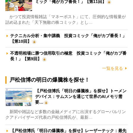
ミック「俺がカブ番長！」【第11回】
かつて投資情報雑誌「マネーポスト」にて、圧倒的な情報量が
詰め込まれた「天下無敵の株コミック」とし…
テクニカル分析・集中講義 投資コミック「俺がカブ番長！」
【第10回】
不透明相場に勝つ信用取引の極意 投資コミック「俺がカブ番
長！」【第9回】
一覧を見る
戸松信博の明日の爆騰株を探せ！
【戸松信博氏「明日の爆騰株」を探せ】トーメン
デバイス：サムスンを通じて世界のAIメモリ需
要…
新聞や雑誌など多数の金融メディアに出演するグローバルリン
クアドバイザーズ代表の戸松信博氏が、最新…
【戸松信博氏「明日の爆騰株」を探せ】レーザーテック：最先