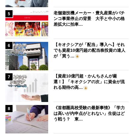
老舗遊技機メーカー・豊丸産業がパチ
5
ンコ事業停止の背景 大手と中小の格
差拡大に拍車…
【キオクシアが「配当」導入へ】それ
6
でも資産10億円超の配当株投資の達人
が「買う…
【資産10億円超・かんちさんが厳
7
選！】「キオクシアの次」に資金が流
れる期待の高…
《首都圏高校受験の最新事情》「学力
8
は高いが内申点がとれない」生徒はど
う戦う？ 東…