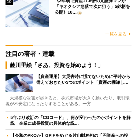
《2年弱で資産17.5倍の元証券マンが
10
「キオクシア急落で次に狙う」5銘柄を
公開》10…
一覧を見る
注目の著者・連載
藤川里絵「さあ、投資を始めよう！」
【資産運用】大災害時に慌てないために平時から
備えておきたい3つのポイント「資産の棚卸し…
大規模な災害が起きると、株式市場が大きく動いたり、取引環
境が不安定になったりすることがある。一方…
5年ぶり改訂の「CGコード」、何が変わったのかポイントを解
説 企業に成長投資の具体的な説…
【令和のPKOか】GPIFをめぐる片山財務相の「円資産への投