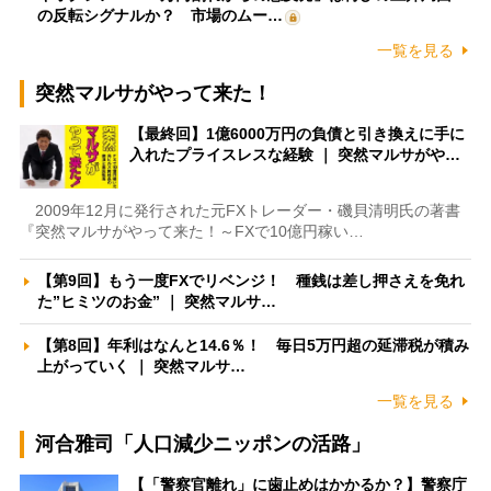
の反転シグナルか？ 市場のムー…
一覧を見る
突然マルサがやって来た！
【最終回】1億6000万円の負債と引き換えに手に
入れたプライスレスな経験 ｜ 突然マルサがや…
2009年12月に発行された元FXトレーダー・磯貝清明氏の著書
『突然マルサがやって来た！～FXで10億円稼い…
【第9回】もう一度FXでリベンジ！ 種銭は差し押さえを免れ
た”ヒミツのお金” ｜ 突然マルサ…
【第8回】年利はなんと14.6％！ 毎日5万円超の延滞税が積み
上がっていく ｜ 突然マルサ…
一覧を見る
河合雅司「人口減少ニッポンの活路」
【「警察官離れ」に歯止めはかかるか？】警察庁