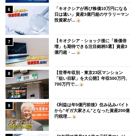
「キオクシアが再び株価10万円になる
6
日は遠い」資産3億円超のサラリーマン
投資家が…
【キオクシア・ショック後に「株価倍
7
増」も期待できる注目銘柄5選】資産3
億円超・…
【世帯年収別・東京23区マンション
8
「狙い目駅」を大公開】年収500万円、
700万円で…
《利益は年5億円前後》住み込みバイト
9
から“ギガ大家さん”となった資産200億
円税理…