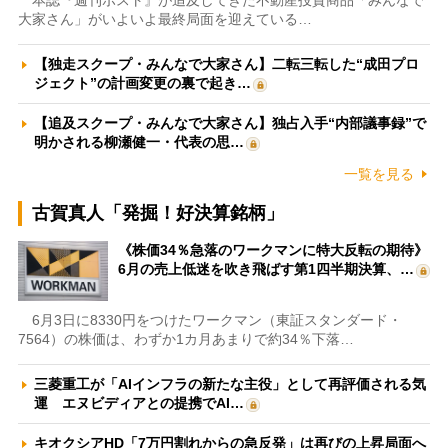
大家さん」がいよいよ最終局面を迎えている…
【独走スクープ・みんなで大家さん】二転三転した“成田プロ
ジェクト”の計画変更の裏で起き…
【追及スクープ・みんなで大家さん】独占入手“内部議事録”で
明かされる柳瀬健一・代表の思…
一覧を見る
古賀真人「発掘！好決算銘柄」
《株価34％急落のワークマンに特大反転の期待》
6月の売上低迷を吹き飛ばす第1四半期決算、…
6月3日に8330円をつけたワークマン（東証スタンダード・
7564）の株価は、わずか1カ月あまりで約34％下落…
三菱重工が「AIインフラの新たな主役」として再評価される気
運 エヌビディアとの提携でAI…
キオクシアHD「7万円割れからの急反発」は再びの上昇局面へ