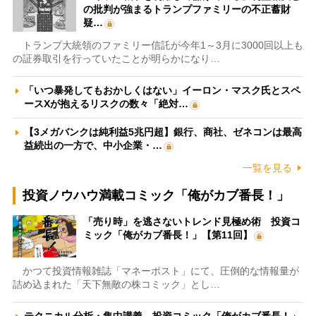
の批判が強まるトランプファミリーの不正蓄財
疑…
トランプ大統領のファミリー信託が今年1～3月に3000回以上も
の証券取引を行っていたことが明らかになり…
「いつ暴発してもおかしくはない」イーロン・マスク氏とスペ
ースXが抱えるリスクの数々「絶対…
【3メガバンクは純利益5兆円超】銀行、商社、ゼネコンは最高
益続出の一方で、中小企業・…
一覧を見る
投資ノウハウ満載コミック「俺がカブ番長！」
「売り時」を逃さないトレンド見極め術 投資コ
ミック「俺がカブ番長！」【第11回】
かつて投資情報雑誌「マネーポスト」にて、圧倒的な情報量が
詰め込まれた「天下無敵の株コミック」とし…
テクニカル分析・集中講義 投資コミック「俺がカブ番長！」