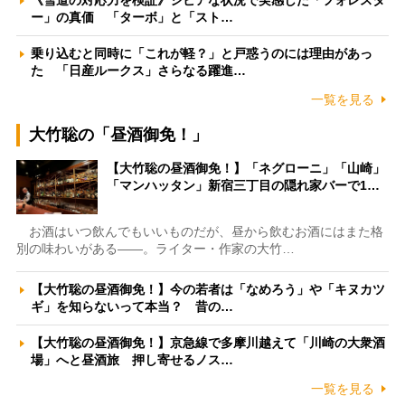
ー」の真価 「ターボ」と「スト…
乗り込むと同時に「これが軽？」と戸惑うのには理由があっ
た 「日産ルークス」さらなる躍進…
一覧を見る
大竹聡の「昼酒御免！」
【大竹聡の昼酒御免！】「ネグローニ」「山崎」
「マンハッタン」新宿三丁目の隠れ家バーで1…
お酒はいつ飲んでもいいものだが、昼から飲むお酒にはまた格
別の味わいがある――。ライター・作家の大竹…
【大竹聡の昼酒御免！】今の若者は「なめろう」や「キヌカツ
ギ」を知らないって本当？ 昔の…
【大竹聡の昼酒御免！】京急線で多摩川越えて「川崎の大衆酒
場」へと昼酒旅 押し寄せるノス…
一覧を見る