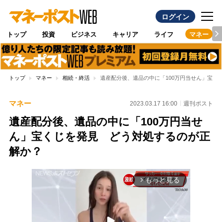
ログイン
トップ
投資
ビジネス
キャリア
ライフ
マネー
トップ
マネー
相続・終活
遺産配分後、遺品の中に「100万円当せん」宝く
マネー
2023.03.17 16:00
週刊ポスト
遺産配分後、遺品の中に「100万円当せ
ん」宝くじを発見 どう対処するのが正
解か？
もっと見る
arrow_forward_ios