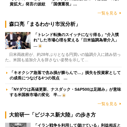
資拡大」発言の波紋 「国債重視」…
一覧を見る
森口亮「まるわかり市況分析」
「トレンド転換のスイッチになり得る」“介入慣
れ”した市場心理を変える「日米協調為替介入」
…
日米両政府が、約28年ぶりとなる円買いの協調介入に踏み切っ
た。米国も追加介入を辞さない姿勢を示して…
「キオクシア急落で含み損が膨らんで…」損失を投資家として
の成長につなげる4つの視点 …
「NYダウは高値更新、ナスダック・S&P500は足踏み」が意味
する米国株市場の変化 半…
一覧を見る
大前研一「ビジネス新大陸」の歩き方
「イラン戦争を利用して儲けている」利益相反と