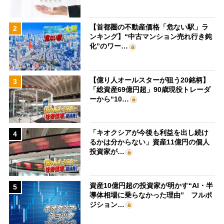
【首都圏の不動産価格「危ない駅」ラ
2
ンキング】“中古マンション売れ行き鈍
化”のワー…
【億り人オールスターが狙う20銘柄】
3
「総資産69億円超」90歳現役トレーダ
ーから“10…
「キオクシアが今後も利益を出し続け
4
るかは分からない」資産11億円の個人
投資家が…
資産10億円超の投資家が明かす“AI・半
5
導体相場に乗らなかった理由” フルポ
ジション…