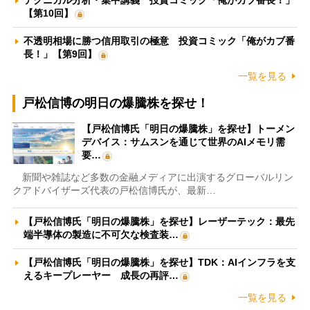
【第10回】
不透明相場に勝つ信用取引の極意 投資コミック「俺がカブ番
長！」【第9回】
一覧を見る
戸松信博の明日の爆騰株を探せ！
【戸松信博氏「明日の爆騰株」を探せ】トーメン
デバイス：サムスンを通じて世界のAIメモリ需
要…
新聞や雑誌など多数の金融メディアに出演するグローバルリン
クアドバイザーズ代表の戸松信博氏が、最新…
【戸松信博氏「明日の爆騰株」を探せ】レーザーテック：最先
端半導体の製造に不可欠な検査装…
【戸松信博氏「明日の爆騰株」を探せ】TDK：AIインフラを支
えるキープレーヤー 成長の再評…
一覧を見る