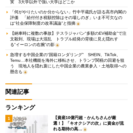
実 3大学以外で強い大学はどこか
「何がやりたいのか分からない」竹中平蔵氏が語る高市内閣の
評価 「給付付き税額控除はその場しのぎ」いま不可欠なの
は“社会保障制度の改革議論”と指摘
【納車時に複数の事故】テスラジャパン“多額のEV補助金”で注
文殺到、現場は大混乱 トラブル続発の背後に見え隠れす
る“イーロンの右腕”の影
急増する中国企業の“国籍ロンダリング” SHEIN、TikTok、
Temu…本社機能を海外に移転させ、トランプ関税の回避を狙
う 現地人を隠れ蓑にした中国企業の農業参入・土地取得への
懸念も
関連記事
ランキング
【資産10億円超・かんちさんが厳
1
選！】「キオクシアの次」に資金が流
れる期待の高…