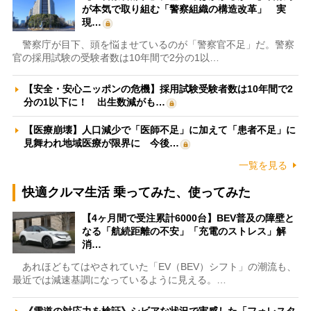
が本気で取り組む「警察組織の構造改革」 実
現…
警察庁が目下、頭を悩ませているのが「警察官不足」だ。警察
官の採用試験の受験者数は10年間で2分の1以…
【安全・安心ニッポンの危機】採用試験受験者数は10年間で2
分の1以下に！ 出生数減がも…
【医療崩壊】人口減少で「医師不足」に加えて「患者不足」に
見舞われ地域医療が限界に 今後…
一覧を見る
快適クルマ生活 乗ってみた、使ってみた
【4ヶ月間で受注累計6000台】BEV普及の障壁と
なる「航続距離の不安」「充電のストレス」解
消…
あれほどもてはやされていた「EV（BEV）シフト」の潮流も、
最近では減速基調になっているように見える。…
《雪道の対応力を検証》シビアな状況で実感した「フォレスタ