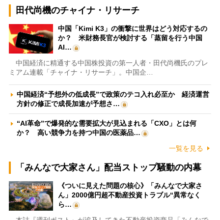
田代尚機のチャイナ・リサーチ
中国「Kimi K3」の衝撃に世界はどう対応するの
か？ 米財務長官が検討する「蒸留を行う中国
AI…
中国経済に精通する中国株投資の第一人者・田代尚機氏のプレ
ミアム連載「チャイナ・リサーチ」。中国企…
中国経済“予想外の低成長”で政策のテコ入れ必至か 経済運営
方針の修正で成長加速が予想さ…
“AI革命”で爆発的な需要拡大が見込まれる「CXO」とは何
か？ 高い競争力を持つ中国の医薬品…
一覧を見る
「みんなで大家さん」配当ストップ騒動の内幕
《ついに見えた問題の核心》「みんなで大家さ
ん」2000億円超不動産投資トラブル“異常なく
ら…
本誌『週刊ポスト』が追及してきた不動産投資商品「みんなで