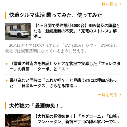
一覧を見る
快適クルマ生活 乗ってみた、使ってみた
【4ヶ月間で受注累計6000台】BEV普及の障壁と
なる「航続距離の不安」「充電のストレス」解
消…
あれほどもてはやされていた「EV（BEV）シフト」の潮流も、
最近では減速基調になっているように見える。…
《雪道の対応力を検証》シビアな状況で実感した「フォレスタ
ー」の真価 「ターボ」と「スト…
乗り込むと同時に「これが軽？」と戸惑うのには理由があっ
た 「日産ルークス」さらなる躍進…
一覧を見る
大竹聡の「昼酒御免！」
【大竹聡の昼酒御免！】「ネグローニ」「山崎」
「マンハッタン」新宿三丁目の隠れ家バーで1…