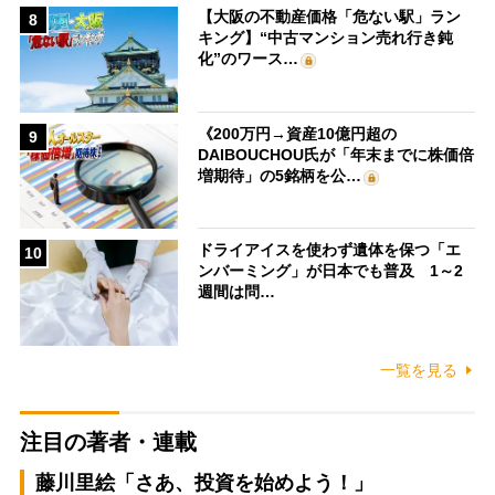
【大阪の不動産価格「危ない駅」ラン
8
キング】“中古マンション売れ行き鈍
化”のワース…
《200万円→資産10億円超の
9
DAIBOUCHOU氏が「年末までに株価倍
増期待」の5銘柄を公…
ドライアイスを使わず遺体を保つ「エ
10
ンバーミング」が日本でも普及 1～2
週間は問…
一覧を見る
注目の著者・連載
藤川里絵「さあ、投資を始めよう！」