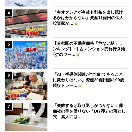
「キオクシアが今後も利益を出し続け
4
るかは分からない」資産11億円の個人
投資家が…
【首都圏の不動産価格「危ない駅」ラ
5
ンキング】“中古マンション売れ行き鈍
化”のワー…
「AI・半導体関連が“本命”であること
6
に変わりはない」資産20億円超の90歳
現役トレー…
「失敗すると取り返しがつかない」葬
7
儀社の手を借りない「DIY葬」の落とし
穴 素人には…