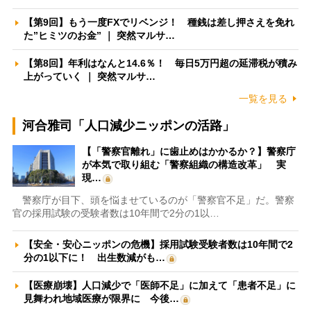
【第9回】もう一度FXでリベンジ！ 種銭は差し押さえを免れ
た”ヒミツのお金” ｜ 突然マルサ…
【第8回】年利はなんと14.6％！ 毎日5万円超の延滞税が積み
上がっていく ｜ 突然マルサ…
一覧を見る
河合雅司「人口減少ニッポンの活路」
【「警察官離れ」に歯止めはかかるか？】警察庁
が本気で取り組む「警察組織の構造改革」 実
現…
警察庁が目下、頭を悩ませているのが「警察官不足」だ。警察
官の採用試験の受験者数は10年間で2分の1以…
【安全・安心ニッポンの危機】採用試験受験者数は10年間で2
分の1以下に！ 出生数減がも…
【医療崩壊】人口減少で「医師不足」に加えて「患者不足」に
見舞われ地域医療が限界に 今後…