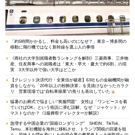
「約5時間かかるし、料金も高いのになぜ？」東京～博多間の
移動に飛行機ではなく新幹線を選ぶ人の事情
《商社の大学別就職者数ランキングを解剖》三菱商事、三井物
産、住友商事への就職者は「東大・早大・慶大で約6割」の現
実 3大学以外で強い大学はどこか
【クレジット決済代行・全東信が破産】63社もの金融機関が融
資をしながら「20年以上の粉飾決算」を見抜けなかったカラク
リ 営業現場では“自転車操業”の焦りも表出していた
猛暑のお葬式で悩ましい“喪服問題” 女性は「ワンピースを着
ていけばOK」という俗説に潜む誤解、なぜ「ジャケット」が
マストなのか？《1級葬祭ディレクターが解説》
急増する中国企業の“国籍ロンダリング” SHEIN、TikTok、
Temu…本社機能を海外に移転させ、トランプ関税の回避を狙
う 現地人を隠れ蓑にした中国企業の農業参入・土地取得への