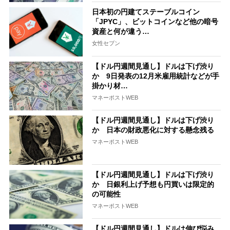
日本初の円建てステーブルコイン
「JPYC」、ビットコインなど他の暗号
資産と何が違う…
女性セブン
【ドル円週間見通し】ドルは下げ渋り
か 9日発表の12月米雇用統計などが手
掛かり材…
マネーポストWEB
【ドル円週間見通し】ドルは下げ渋り
か 日本の財政悪化に対する懸念残る
マネーポストWEB
【ドル円週間見通し】ドルは下げ渋り
か 日銀利上げ予想も円買いは限定的
の可能性
マネーポストWEB
【ドル円週間見通し】ドルは伸び悩み