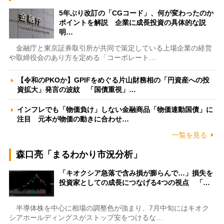
5年ぶり改訂の「CGコード」、何が変わったのか
ポイントを解説 企業に成長投資の具体的な説
明…
金融庁と東京証券取引所が共同で策定している上場企業の経営
や取締役会のあり方を定める「コーポレート…
【令和のPKOか】GPIFをめぐる片山財務相の「円資産への投
資拡大」発言の波紋 「国債重視」…
インフレでも「物価負け」しない金融商品「物価連動国債」に
注目 元本が物価の動きに合わせ…
一覧を見る
森口亮「まるわかり市況分析」
「キオクシア急落で含み損が膨らんで…」損失を
投資家としての成長につなげる4つの視点 「…
半導体株を中心に相場の調整色が強まり、7月中旬にはキオク
シアホールディングスがストップ安をつけるな…