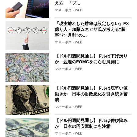
え方 「プ…
マネーポストWEB
「現実離れした勝率は設定しない」FX
億り人・加藤ムネヒサ氏が考える“勝
率”と“月利”の…
マネーポストWEB
【ドル円週間見通し】ドルは下げ渋り
か 翌週のFOMCをにらむ展開に
マネーポストWEB
【ドル円週間見通し】ドルは底堅い値
動きか 日本の財政悪化を引き続き警
戒
マネーポストWEB
【ドル円週間見通し】ドルは伸び悩み
か 日本の円安牽制にも注意
マネーポストWEB