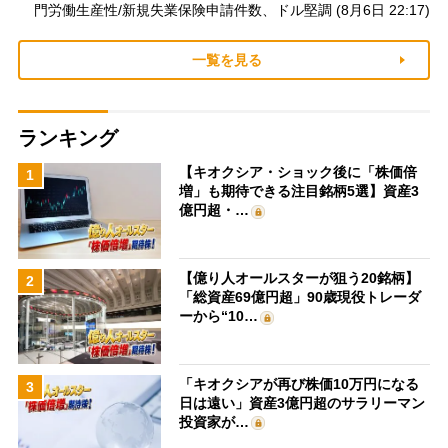
門労働生産性/新規失業保険申請件数、ドル堅調 (8月6日 22:17)
一覧を見る
ランキング
【キオクシア・ショック後に「株価倍
1
増」も期待できる注目銘柄5選】資産3
億円超・…
【億り人オールスターが狙う20銘柄】
2
「総資産69億円超」90歳現役トレーダ
ーから“10…
「キオクシアが再び株価10万円になる
3
日は遠い」資産3億円超のサラリーマン
投資家が…