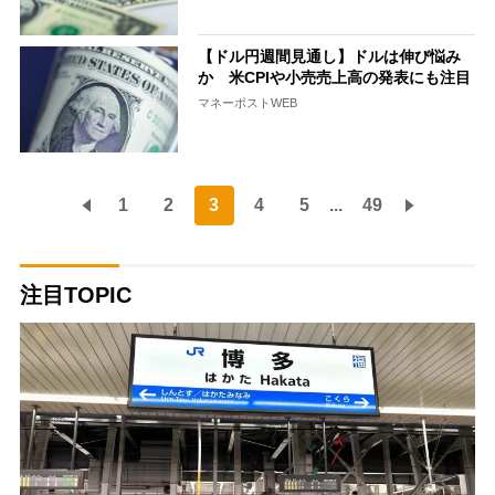
【ドル円週間見通し】ドルは伸び悩み
か 米CPIや小売売上高の発表にも注目
マネーポストWEB
1
2
3
4
5
...
49
注目TOPIC