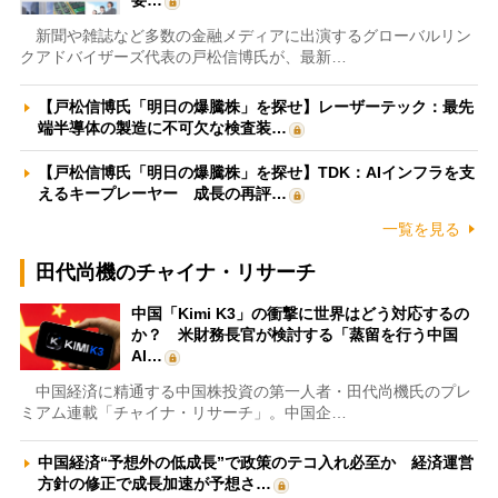
新聞や雑誌など多数の金融メディアに出演するグローバルリン
クアドバイザーズ代表の戸松信博氏が、最新…
【戸松信博氏「明日の爆騰株」を探せ】レーザーテック：最先
端半導体の製造に不可欠な検査装…
【戸松信博氏「明日の爆騰株」を探せ】TDK：AIインフラを支
えるキープレーヤー 成長の再評…
一覧を見る
田代尚機のチャイナ・リサーチ
中国「Kimi K3」の衝撃に世界はどう対応するの
か？ 米財務長官が検討する「蒸留を行う中国
AI…
中国経済に精通する中国株投資の第一人者・田代尚機氏のプレ
ミアム連載「チャイナ・リサーチ」。中国企…
中国経済“予想外の低成長”で政策のテコ入れ必至か 経済運営
方針の修正で成長加速が予想さ…