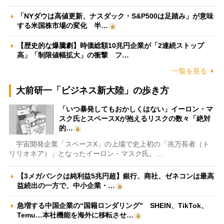
「NYダウは高値更新、ナスダック・S&P500は足踏み」が意味
する米国株市場の変化 半…
【歴史的な爆騰劇】時価総額10兆円企業が「2連続ストップ
高」「制限値幅拡大」の衝撃 フ…
一覧を見る
大前研一「ビジネス新大陸」の歩き方
「いつ暴発してもおかしくはない」イーロン・マ
スク氏とスペースXが抱えるリスクの数々「絶対
的…
宇宙開発企業「スペースX」の上場で史上初の「兆万長者（ト
リリオネア）」となったイーロン・マスク氏。…
【3メガバンクは純利益5兆円超】銀行、商社、ゼネコンは最高
益続出の一方で、中小企業・…
急増する中国企業の“国籍ロンダリング” SHEIN、TikTok、
Temu…本社機能を海外に移転させ…