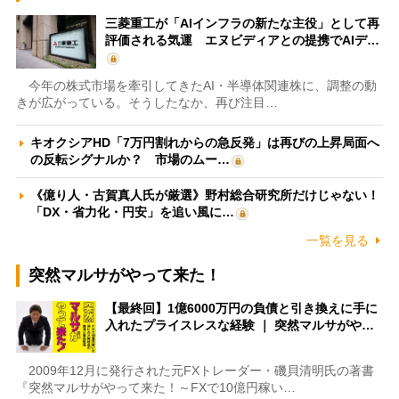
三菱重工が「AIインフラの新たな主役」として再
評価される気運 エヌビディアとの提携でAIデ…
今年の株式市場を牽引してきたAI・半導体関連株に、調整の動
きが広がっている。そうしたなか、再び注目…
キオクシアHD「7万円割れからの急反発」は再びの上昇局面へ
の反転シグナルか？ 市場のムー…
《億り人・古賀真人氏が厳選》野村総合研究所だけじゃない！
「DX・省力化・円安」を追い風に…
一覧を見る
突然マルサがやって来た！
【最終回】1億6000万円の負債と引き換えに手に
入れたプライスレスな経験 ｜ 突然マルサがや…
2009年12月に発行された元FXトレーダー・磯貝清明氏の著書
『突然マルサがやって来た！～FXで10億円稼い…