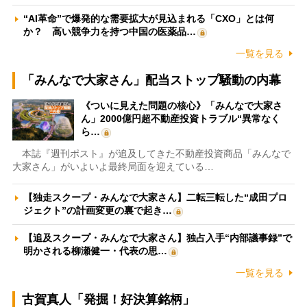
“AI革命”で爆発的な需要拡大が見込まれる「CXO」とは何
か？ 高い競争力を持つ中国の医薬品…
一覧を見る
「みんなで大家さん」配当ストップ騒動の内幕
《ついに見えた問題の核心》「みんなで大家さ
ん」2000億円超不動産投資トラブル“異常なく
ら…
本誌『週刊ポスト』が追及してきた不動産投資商品「みんなで
大家さん」がいよいよ最終局面を迎えている…
【独走スクープ・みんなで大家さん】二転三転した“成田プロ
ジェクト”の計画変更の裏で起き…
【追及スクープ・みんなで大家さん】独占入手“内部議事録”で
明かされる柳瀬健一・代表の思…
一覧を見る
古賀真人「発掘！好決算銘柄」