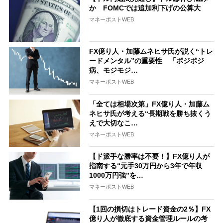
か FOMCでは追加利下げの公算大
マネーポストWEB
FX億り人・加藤ムネヒサ氏が説く“トレ
ードメンタル”の重要性 「ポジポジ
病、モジモジ…
マネーポストWEB
「全ては相場次第」FX億り人・加藤ム
ネヒサ氏が考える“長期戦を勝ち抜くう
えで大切なこ…
マネーポストWEB
【ド派手な勝率は不要！】FX億り人が
指南する“元手30万円から3年で年収
1000万円強”を…
マネーポストWEB
【1回の損切はトレード資金の2％】FX
億り人が徹底する資金管理ルールの考