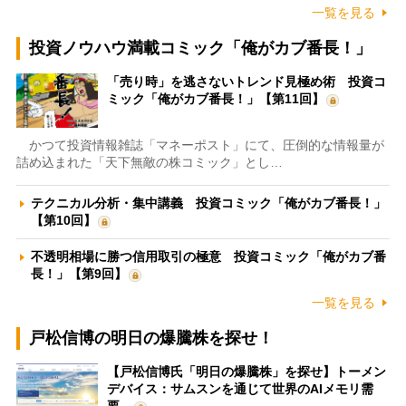
一覧を見る
投資ノウハウ満載コミック「俺がカブ番長！」
「売り時」を逃さないトレンド見極め術 投資コ
ミック「俺がカブ番長！」【第11回】
かつて投資情報雑誌「マネーポスト」にて、圧倒的な情報量が
詰め込まれた「天下無敵の株コミック」とし…
テクニカル分析・集中講義 投資コミック「俺がカブ番長！」
【第10回】
不透明相場に勝つ信用取引の極意 投資コミック「俺がカブ番
長！」【第9回】
一覧を見る
戸松信博の明日の爆騰株を探せ！
【戸松信博氏「明日の爆騰株」を探せ】トーメン
デバイス：サムスンを通じて世界のAIメモリ需
要…