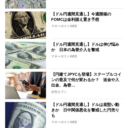
【ドル円週間見通し】今週開催の
FOMCは金利据え置き予想
マネーポストWEB
【ドル円週間見通し】ドルは伸び悩み
か 日本の為替介入を警戒
マネーポストWEB
【円建てJPYCも登場】ステーブルコイ
ンの普及で何が変わるか？ 送金や入
出金、為替…
女性セブン
【ドル円週間見通し】ドルは底堅い動
きか 日中関係悪化を警戒した円売り
も
マネーポストWEB