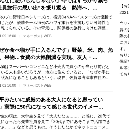
んなに悪いもんじゃない」今ではすっかり減っ
【お
社員旅行の思い出”を振り返る 熱海へ、…
202
のプロ野球日本シリーズは、横浜DeNAベイスターズの優勝で
閉じたが、優勝チーム恒例のハワイ旅行を実施しない可能性も
当サ
と報じられている。その背景に、関係者の旅行に向けた調整が
資の
な点も指摘され…
際の
1.09 16:00
マネーポストWEB
にお
す。
ぜか食べ物が手に入るんです」野菜、米、肉、魚
おり
、果物…食費の大幅削減を実現、友人・…
保証
物はスーパーやコンビニなど小売店で買うのが当たり前だと
ル等
ている人も多いだろうが、地方に住んでいると、「なぜか手に
てお
」状況になることもあるという。現在、佐賀県唐津市在住のネ
ニュース編集者…
1.02 16:00
マネーポストWEB
平みたいに威厳のある大人になると思ってい
」実際に50代になって感じる世代のイメー…
生の頃は、大学生を見て「大人だなぁ……」と感じ、20代で
人になったら先輩社員を見て「30代までにあそこまで活躍でき
なぁ……」などと思うもの。そうしたなかでネットニュース編