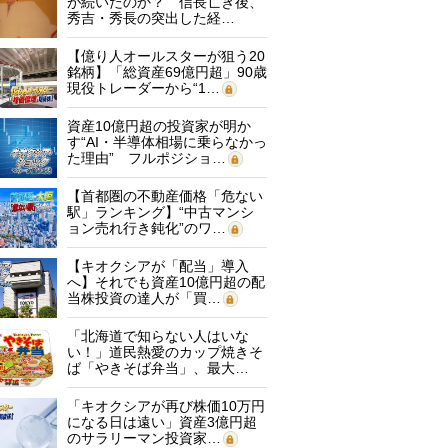
が続いたのか？ 信長亡き後、
秀吉・秀長の突出した経…
【億り人オールスターが狙う20
銘柄】「総資産69億円超」90歳
現役トレーダーから“1…
資産10億円超の投資家が明か
す“AI・半導体相場に乗らなかっ
た理由” フルポジショ…
【首都圏の不動産価格「危ない
駅」ランキング】“中古マンシ
ョン売れ行き鈍化”のワ…
【キオクシアが「配当」導入
へ】それでも資産10億円超の配
当株投資の達人が「買…
「北海道で知らない人はいな
い！」道民熱愛のカップ焼きそ
ば「やきそば弁当」、最大…
「キオクシアが再び株価10万円
になる日は遠い」資産3億円超
のサラリーマン投資家…