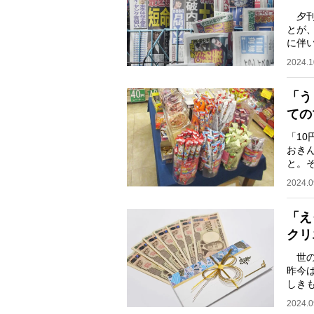
夕刊
とが
に伴
紙」
2024.1
「う
ての
「1
おきん
と。
とが
2024.0
「え
クリ
世の
昨今
しき
まで
2024.0