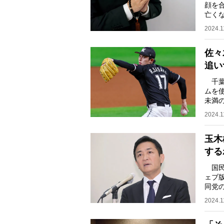
顔を
亡く
郎氏（
2024.1
佐々
追い
千葉
ムを
未満
ため
2024.1
玉木
する
国民
ェブ版
同党
とい
2024.1