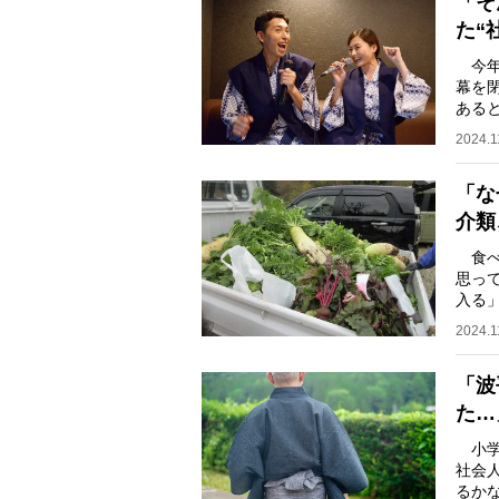
「そ
た“
今年
幕を
ある
困難
2024.1
「な
介類
食べ
思っ
入る
ット
2024.1
「波
た…
小学
社会
るか