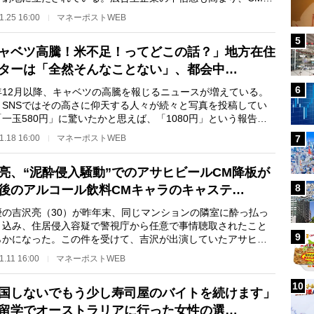
Cジャパン」に差…
1.25 16:00
マネーポストWEB
5
ャベツ高騰！米不足！ってどこの話？」地方在住
ターは「全然そんなことない」、都会中…
6
12月以降、キャベツの高騰を報じるニュースが増えている。
、SNSではその高さに仰天する人々が続々と写真を投稿してい
一玉580円」に驚いたかと思えば、「1080円」という報告も
、そうした事例が…
1.18 16:00
マネーポストWEB
7
亮、“泥酔侵入騒動”でのアサヒビールCM降板が
8
後のアルコール飲料CMキャラのキャステ…
の吉沢亮（30）が昨年末、同じマンションの隣室に酔っ払っ
り込み、住居侵入容疑で警視庁から任意で事情聴取されたこと
9
らかになった。この件を受けて、吉沢が出演していたアサヒビ
「スーパードラ…
1.11 16:00
マネーポストWEB
10
国しないでもう少し寿司屋のバイトを続けます」
留学でオーストラリアに行った女性の選…