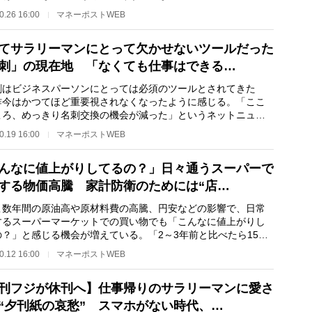
の中川淳一郎氏（51…
0.26 16:00
マネーポストWEB
てサラリーマンにとって欠かせないツールだった
刺」の現在地 「なくても仕事はできる…
はビジネスパーソンにとっては必須のツールとされてきた
昨今はかつてほど重要視されなくなったように感じる。「ここ
ころ、めっきり名刺交換の機会が減った」というネットニュー
集者の中川淳一郎…
0.19 16:00
マネーポストWEB
んなに値上がりしてるの？」日々通うスーパーで
する物価高騰 家計防衛のためには“店…
数年間の原油高や原材料費の高騰、円安などの影響で、日常
するスーパーマーケットでの買い物でも「こんなに値上がりし
の？」と感じる機会が増えている。「2～3年前と比べたら15％
いは上がったと…
0.12 16:00
マネーポストWEB
刊フジが休刊へ】仕事帰りのサラリーマンに愛さ
“夕刊紙の哀愁” スマホがない時代、…