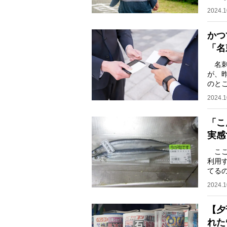
集者
2024.1
かつ
「名
名刺
が、
のと
ス編
2024.1
「こ
実感
ここ
利用
てる
ぐら
2024.1
【夕
れた