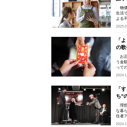
物価
生活
よる
大き
2025.0
「よ
の歌
お正
う金
って
かな
2024.1
「す
ち”
理想
な暮
住者
自治
2024.1