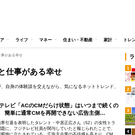
ア
ライフ
マネー
住まい・不動産
家計
トレ
仕事がある幸せ
ラ
1
と仕事がある幸せ
が、自身の体験談を交えながら、気になるネットトレンド、
2
テレビ「ACのCMだらけ状態」はいつまで続くの
3
 簡単に通常CMを再開できない広告主側…
界引退を表明したタレント・中居正広さん（52）の女性トラ
問題に、フジテレビ社員が関与していたと報じられたことで、
4
が窮地に立たされている。広告主企業の不信感も高まり、CMを