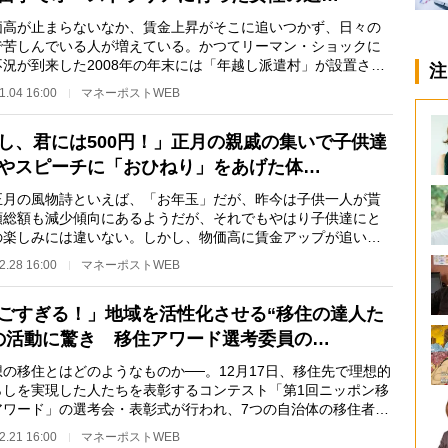
高が止まらないなか、賃金上昇がそこに追いつかず、日々の
で苦しんでいる人が増えている。かつてリーマン・ショックに
不況が到来した2008年の年末には「年越し派遣村」が設置され
注
な注目を集めた…
1.04 16:00
マネーポストWEB
し、君には500円！」正月の親戚の集いで子供達
やスピーチに「おひねり」をあげた体…
月の風物詩といえば、「お年玉」だが、昨今は子供一人が貰
額総額も減少傾向にあるようだが、それでもやはり子供達にと
の楽しみには違いない。しかし、物価高に賃金アップが追いつ
い状況で、渡す…
2.28 16:00
マネーポストWEB
ごすぎる！」地域を活性化させる“移住の達人た
の活動に驚き 移住アワード選考委員の…
の移住とはどのようなものか──。12月17日、移住先で理想的
らしを実現した人たちを表彰するコンテスト「第1回ニッポン移
アワード」の選考会・表彰式が行われ、7つの自治体の移住者と
体職員がプレ…
2.21 16:00
マネーポストWEB