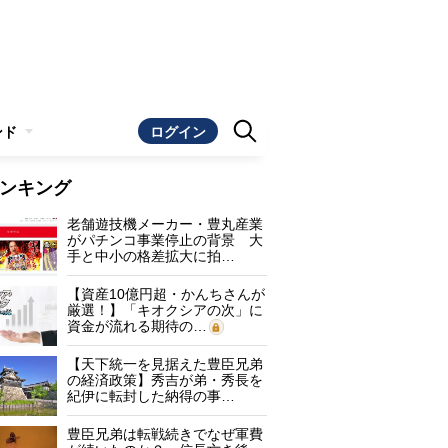
ンド
ログイン
ンキング
老舗遊技機メーカー・豊丸産業
がパチンコ事業停止の背景 大
手と中小の格差拡大に拍…
【資産10億円超・かんちさんが
厳選！】「キオクシアの次」に
資金が流れる期待の…
【天下統一を見据えた豊臣兄弟
の経済政策】秀吉が弟・秀長を
紀伊に転封した納得の事…
豊臣兄弟は転戦続きでなぜ軍費