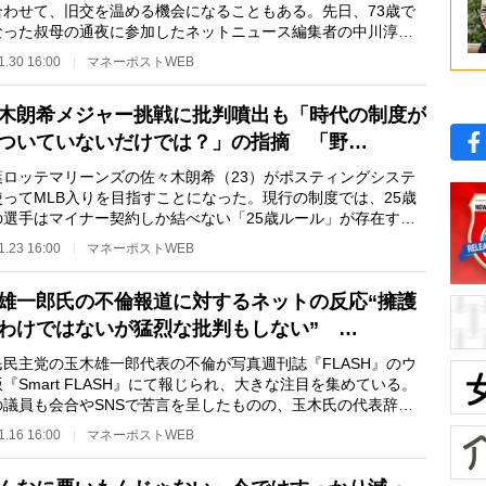
合わせて、旧交を温める機会になることもある。先日、73歳で
なった叔母の通夜に参加したネットニュース編集者の中川淳一
51）は、「参…
1.30 16:00
マネーポストWEB
木朗希メジャー挑戦に批判噴出も「時代の制度が
ついていないだけでは？」の指摘 「野…
ロッテマリーンズの佐々木朗希（23）がポスティングシステ
使ってMLB入りを目指すことになった。現行の制度では、25歳
の選手はマイナー契約しか結べない「25歳ルール」が存在する
、ロッテに入る譲…
1.23 16:00
マネーポストWEB
雄一郎氏の不倫報道に対するネットの反応“擁護
わけではないが猛烈な批判もしない” …
民主党の玉木雄一郎代表の不倫が写真週刊誌『FLASH』のウ
『Smart FLASH』にて報じられ、大きな注目を集めている。
の議員も会合やSNSで苦言を呈したものの、玉木氏の代表辞任
う結論にはならなか…
1.16 16:00
マネーポストWEB