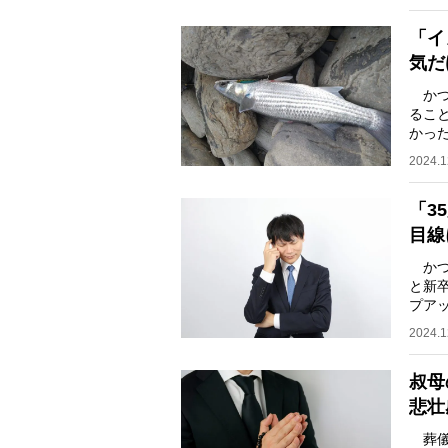
「イ
気だ
かつ
るこ
かっ
ても
2024.1
「3
目線
かつ
と新
プア
動け
2024.1
叔母
悲壮
葬儀