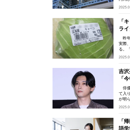
「A
2025.0
「キ
ライ
昨年
実際
る。「
登場
2025.0
吉沢
「今
俳優
て入
が明
ール
2025.0
「帰
語学