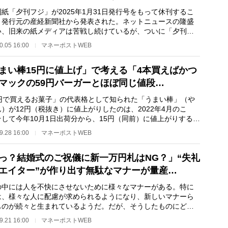
紙「夕刊フジ」が2025年1月31日発行号をもって休刊するこ
、発行元の産経新聞社から発表された。ネットニュースの隆盛
い、旧来の紙メディアは苦戦し続けているが、ついに「夕刊
の牙城が崩れたこと…
0.05 16:00
マネーポストWEB
まい棒15円に値上げ」で考える「4本買えばかつ
マックの59円バーガーとほぼ同じ値段…
0円で買えるお菓子」の代表格として知られた「うまい棒」（や
）が12円（税抜き）に値上がりしたのは、2022年4月のこ
そして今年10月1日出荷分から、15円（同前）に値上がりするこ
発表された。うま…
9.28 16:00
マネーポストWEB
っ？結婚式のご祝儀に新一万円札はNG？」“失礼
エイター”が作り出す無駄なマナーが量産…
中には人を不快にさせないために様々なマナーがある。特に
は、様々な人に配慮が求められるようになり、新しいマナーら
ものが続々と生まれているようだ。だが、そうしたものにどこ
従う必要がある…
9.21 16:00
マネーポストWEB