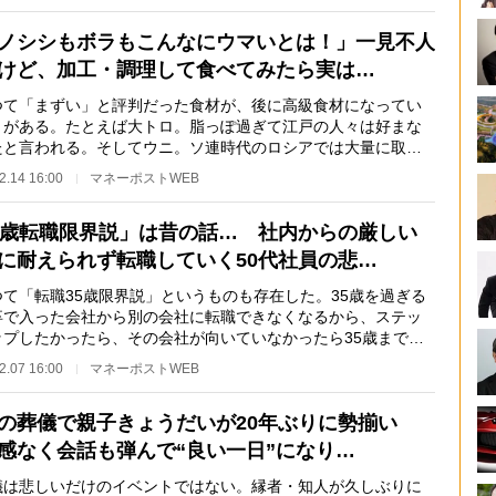
ノシシもボラもこんなにウマいとは！」一見不人
けど、加工・調理して食べてみたら実は…
て「まずい」と評判だった食材が、後に高級食材になってい
とがある。たとえば大トロ。脂っぽ過ぎて江戸の人々は好まな
たと言われる。そしてウニ。ソ連時代のロシアでは大量に取れ
数ルーブルにし…
2.14 16:00
マネーポストWEB
5歳転職限界説」は昔の話… 社内からの厳しい
に耐えられず転職していく50代社員の悲…
て「転職35歳限界説」というものも存在した。35歳を過ぎる
卒で入った会社から別の会社に転職できなくなるから、ステッ
ップしたかったら、その会社が向いていなかったら35歳までに
、という意味だ…
2.07 16:00
マネーポストWEB
の葬儀で親子きょうだいが20年ぶりに勢揃い
感なく会話も弾んで“良い一日”になり…
は悲しいだけのイベントではない。縁者・知人が久しぶりに